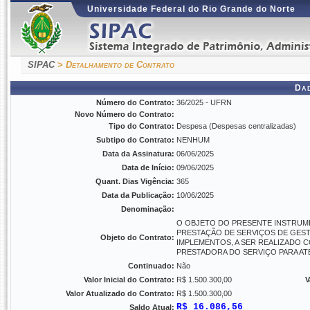
Universidade Federal do Rio Grande do Norte
SIPAC
> Detalhamento de Contrato
Da
Número do Contrato:
36/2025 - UFRN
Novo Número do Contrato:
Tipo do Contrato:
Despesa (Despesas centralizadas)
Subtipo do Contrato:
NENHUM
Data da Assinatura:
06/06/2025
Data de Início:
09/06/2025
Quant. Dias Vigência:
365
Data da Publicação:
10/06/2025
Denominação:
O OBJETO DO PRESENTE INSTRUME
PRESTAÇÃO DE SERVIÇOS DE GES
Objeto do Contrato:
IMPLEMENTOS, A SER REALIZADO 
PRESTADORA DO SERVIÇO PARA AT
Continuado:
Não
Valor Inicial do Contrato:
R$ 1.500.300,00
V
Valor Atualizado do Contrato:
R$ 1.500.300,00
R$ 16.086,56
Saldo Atual: