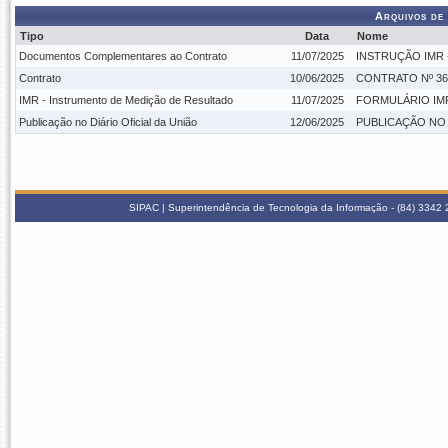
Arquivos de
Tipo
Data
Nome
Documentos Complementares ao Contrato
11/07/2025
INSTRUÇÃO IMR -
Contrato
10/06/2025
CONTRATO Nº 36-
IMR - Instrumento de Medição de Resultado
11/07/2025
FORMULÁRIO IMR 
Publicação no Diário Oficial da União
12/06/2025
PUBLICAÇÃO NO D
SIPAC | Superintendência de Tecnologia da Informação - (84) 3342 