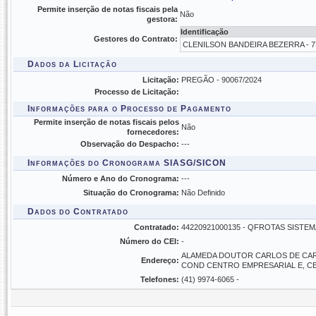
Permite inserção de notas fiscais pela
Não
gestora:
Identificação
Gestores do Contrato:
CLENILSON BANDEIRA BEZERRA - 77
Dados da Licitação
Licitação:
PREGÃO - 90067/2024
Processo de Licitação:
Informações para o Processo de Pagamento
Permite inserção de notas fiscais pelos
Não
fornecedores:
Observação do Despacho:
---
Informações do Cronograma SIASG/SICON
Número e Ano do Cronograma:
---
Situação do Cronograma:
Não Definido
Dados do Contratado
Contratado:
44220921000135 - QFROTAS SISTEM
Número do CEI:
-
ALAMEDA DOUTOR CARLOS DE CARV
Endereço:
COND CENTRO EMPRESARIAL E, C
Telefones:
(41) 9974-6065 -