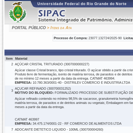
Universidade Federal do Rio Grande do Norte
PORTAL PÚBLICO
> Itens da Ata
Processo de Compra:
23077.132724/2025-90
Licita
Item
Material
2
AÇÚCAR CRISTAL TRITURADO (3007000000227)
Açúcar classe Cristal branco, tipo cristal triturado. O açúcar obtido a partir da c
Produto livre de fermentação, isento de matéria terrosa, de parasitos e de detri
de no mínimo 12 meses a partir da data da entrega. CATMAT 463994.
EMPRESA:
10.780.363/0001-40 - DISTRILEV COMERCIO E INDUSTRIA LTDA
AÇUCAR REFINADO (300700031252)
3
MOTIVO DO BLOQUEIO:
FORMALIZADO PROCESSO DE SUBSTITUIÇÃO DE
Açúcar refinado contendo no mínimo 98,5% de sacarose, granulometria homogênea e
matéria terrosa, de parasitos e de detritos animais ou vegetais; Embalagem em f
meses a partir da data da entrega.
CATMAT 463997
EMPRESA:
34.475.174/0001-22 - RF COMERCIO DE ALIMENTOS LTDA
7
ADOCANTE DIETETICO LIQUIDO - 100ML (300700004260)