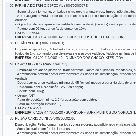
80
FARINHA DE TRIGO ESPECIAL (300700003379)
- Especial sem fermento, embalada em sacos transparentes, limpos, não violados,
- A embalagem deverá conter externamente os dados de identificação, procedência
validade;
- O produto deverá apresentar validade mínima de 70 (setenta) dias a partir da 
- Pacote com 01 kg, sendo fardo contendo 10kg.
CATMAT: 465332
EMPRESA:
08.390.411/0001-42 - O MUNDO DOS CHOCOLATES LTDA
83
FEIJÃO VERDE (300700002461)
De primeira qualidade; Debulhado; Livre de impurezas. Embalado em saco plastic
liquido de 1kg, contendo data de envaze e prazo de validade. Validade mínima 
EMPRESA:
08.390.411/0001-42 - O MUNDO DOS CHOCOLATES LTDA
84
FEIJÃO BRANCO (300700031922)
- Embalado em sacos plásticos, transparentes, isento de sujidades, resistentes, 
- A embalagem deverá conter externamente os dados de identificação, procedência
validade;
- Deverá apresentar validade mínima de 05 (cinco) meses a partir da data de entr
- De acordo com a resolução 12/78 da cnnpa;
- Pacote com 01kg;
- Grupo: "01".
- Fator de cocção mínimo: 2,0 (preparação sem caldo);
- Fator de correção máximo: 1,1.
CATMAT: 464559
EMPRESA:
07.209.477/0001-20 - SUPRINOR - SUPRIMENTOS DO NORDEST
85
FEIJÃO CARIOQUINHA (300700002810)
Especificação: Feijão comum carioca , classe cores, acondicionado em sacos plást
- Acondicionados em fardos lacrados;
- A embalagem deverá conter externamente os dados de identificação, procedência