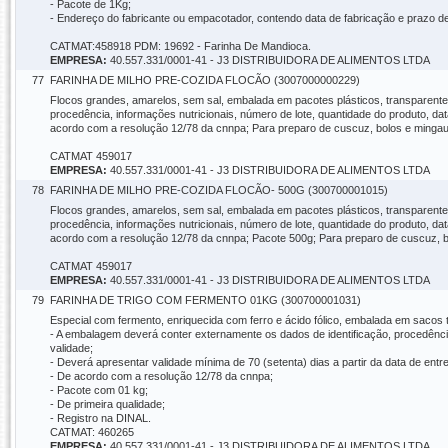
- Pacote de 1Kg;
- Endereço do fabricante ou empacotador, contendo data de fabricação e prazo de
CATMAT:458918 PDM: 19692 - Farinha De Mandioca.
EMPRESA:
40.557.331/0001-41 - J3 DISTRIBUIDORA DE ALIMENTOS LTDA
77
FARINHA DE MILHO PRE-COZIDA FLOCÃO (3007000000229)
Flocos grandes, amarelos, sem sal, embalada em pacotes plásticos, transparentes
procedência, informações nutricionais, número de lote, quantidade do produto, dat
acordo com a resolução 12/78 da cnnpa; Para preparo de cuscuz, bolos e mingau
CATMAT 459017
EMPRESA:
40.557.331/0001-41 - J3 DISTRIBUIDORA DE ALIMENTOS LTDA
78
FARINHA DE MILHO PRE-COZIDA FLOCÃO- 500G (300700001015)
Flocos grandes, amarelos, sem sal, embalada em pacotes plásticos, transparentes
procedência, informações nutricionais, número de lote, quantidade do produto, dat
acordo com a resolução 12/78 da cnnpa; Pacote 500g; Para preparo de cuscuz, b
CATMAT 459017
EMPRESA:
40.557.331/0001-41 - J3 DISTRIBUIDORA DE ALIMENTOS LTDA
79
FARINHA DE TRIGO COM FERMENTO 01KG (300700001031)
Especial com fermento, enriquecida com ferro e ácido fólico, embalada em sacos t
- A embalagem deverá conter externamente os dados de identificação, procedência
validade;
- Deverá apresentar validade mínima de 70 (setenta) dias a partir da data de entr
- De acordo com a resolução 12/78 da cnnpa;
- Pacote com 01 kg;
- De primeira qualidade;
- Registro na DINAL.
CATMAT: 460265
EMPRESA:
40.557.331/0001-41 - J3 DISTRIBUIDORA DE ALIMENTOS LTDA