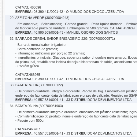
CATMAT: 463696
EMPRESA:
08.390.411/0001-42 - O MUNDO DOS CHOCOLATES LTDA
29
AZEITONA VERDE (300700004243)
- Em conserva; - Selecionadas; - Caroco grande; - Peso liquido drenado. - Emba
de fabricacao e prazo de validade. Embalagem de 500 gramas. CATMAT:459639.
EMPRESA:
40.990.509/0001-43 - MANUEL OSORIO DOS SANTOS
32
BARRA DE CEREAL SABOR BRIGADEIRO 22G (3007000000571)
- Barra de cereal sabor brigadeiro;
- Barra contendo 22 gramas;
- Informação nutricional por porção 22 gramas;
- Ingredientes principais: Glucose, cobertura sabor chocolate meio amargo, flocos
de palma, sal, estabilizante lecitina de soja e bicarbonato de sódio, antioxidante nat
- Contém glúten.
CATMAT:463965
EMPRESA:
08.390.411/0001-42 - O MUNDO DOS CHOCOLATES LTDA
33
BATATA PALHA (300700006122)
- De primeira qualidade. Integro e crocrante. Pacote de 1kg. Embalado em plastico 
endereco do fabricante, data de fabricacao e prazo de validade. Registro no S
EMPRESA:
40.557.331/0001-41 - J3 DISTRIBUIDORA DE ALIMENTOS LTDA
34
BATATA PALHA (300700031903)
- De primeira qualidade integra e crocante, embalado em plástico resistente; Ingredi
- Com identificação do produto, nome e endereço do fabricante data de fabricação
- Pacote com 500g.
CATMAT:463707
EMPRESA:
40.557.331/0001-41 - J3 DISTRIBUIDORA DE ALIMENTOS LTDA