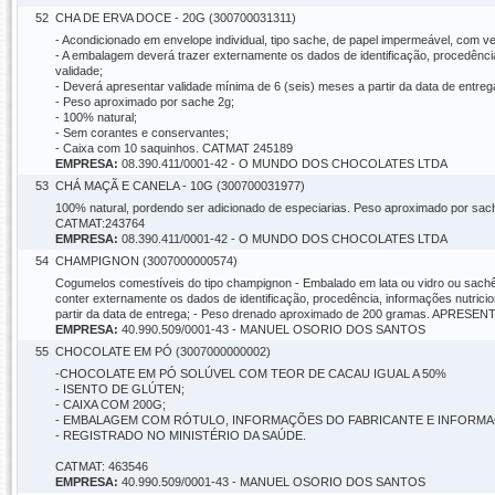
52
CHA DE ERVA DOCE - 20G (300700031311)
- Acondicionado em envelope individual, tipo sache, de papel impermeável, com
- A embalagem deverá trazer externamente os dados de identificação, procedência,
validade;
- Deverá apresentar validade mínima de 6 (seis) meses a partir da data de entreg
- Peso aproximado por sache 2g;
- 100% natural;
- Sem corantes e conservantes;
- Caixa com 10 saquinhos. CATMAT 245189
EMPRESA:
08.390.411/0001-42 - O MUNDO DOS CHOCOLATES LTDA
53
CHÁ MAÇÃ E CANELA - 10G (300700031977)
100% natural, pordendo ser adicionado de especiarias. Peso aproximado por sach
CATMAT:243764
EMPRESA:
08.390.411/0001-42 - O MUNDO DOS CHOCOLATES LTDA
54
CHAMPIGNON (3007000000574)
Cogumelos comestíveis do tipo champignon - Embalado em lata ou vidro ou sachê, 
conter externamente os dados de identificação, procedência, informações nutrici
partir da data de entrega; - Peso drenado aproximado de 200 gramas. APR
EMPRESA:
40.990.509/0001-43 - MANUEL OSORIO DOS SANTOS
55
CHOCOLATE EM PÓ (3007000000002)
-CHOCOLATE EM PÓ SOLÚVEL COM TEOR DE CACAU IGUAL A 50%
- ISENTO DE GLÚTEN;
- CAIXA COM 200G;
- EMBALAGEM COM RÓTULO, INFORMAÇÕES DO FABRICANTE E INFORMAÇÕ
- REGISTRADO NO MINISTÉRIO DA SAÚDE.
CATMAT: 463546
EMPRESA:
40.990.509/0001-43 - MANUEL OSORIO DOS SANTOS