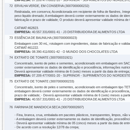
EMPRESA:
07.209.477/0001-20 - SUPRINOR - SUPRIMENTOS DO NORDEST
72
ERVILHA VERDE, EM CONSERVA (3007000000232)
Reidratada, em conserva; Acondicionada em recipiente de folha de flandres, ínt
peso liquido drenado; A embalagem deverá conter externamente os dados de identi
fabricação e prazo de validade; O produto deverá apresentar validade mínima de 6
CATMAT:462823.
EMPRESA:
40.557.331/0001-41 - J3 DISTRIBUIDORA DE ALIMENTOS LTDA
73
ESSÊNCIA DE BAUNILHA (3007000000023)
Embalagem com 30 mL; rotulagem com ingredientes, datas de fabricação e validade
CATMAT:461222.
EMPRESA:
08.390.411/0001-42 - O MUNDO DOS CHOCOLATES LTDA
74
EXTRATO DE TOMATE (300700031921)
Concentrado, isento de peles e sementes, acondicionado em embalagem em SACH
conter externamente os dados de identificação e procedência, informações nutricio
Deverá apresentar validade mínima de 6 (seis) meses a partir da data de entre
EMPRESA:
07.209.477/0001-20 - SUPRINOR - SUPRIMENTOS DO NORDEST
75
EXTRATO DE TOMATE (3007000000233)
Concentrado, isento de peles e sementes, acondicionado em embalagem tipo TE
embalagem deverá conter externamente os dados de identificação e procedência, i
prazo de validade; - Deverá apresentar validade mínima de 6 (seis) meses a par
EMPRESA:
40.557.331/0001-41 - J3 DISTRIBUIDORA DE ALIMENTOS LTDA
76
FARINHA DE MANDIOCA SECA (300700002607)
- Fina, branca, crua, embalada em pacotes plásticos, transparentes, limpos, não v
- A embalagem deverá conter externamente os dados de identificação, procedência
- Deverá apresentar validade mínima de 05 (cinco) meses a partir da data de entr
- De acordo com a resolução 12/78 da cnnpa;