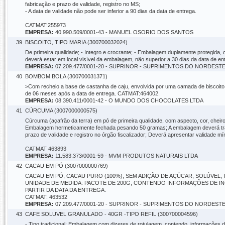
fabricação e prazo de validade, registro no MS;
- A data de validade não pode ser inferior a 90 dias da data de entrega.
CATMAT:255973
EMPRESA:
40.990.509/0001-43 - MANUEL OSORIO DOS SANTOS
39
BISCOITO, TIPO MARIA (300700032024)
De primeira qualidade; - Integro e crocrante; - Embalagem duplamente protegida, 
deverá estar em local visível da embalagem, não superior a 30 dias da data de 
EMPRESA:
07.209.477/0001-20 - SUPRINOR - SUPRIMENTOS DO NORDEST
40
BOMBOM BOLA (300700031371)
>Com recheio a base de castanha de caju, envolvida por uma camada de biscoito
de 06 meses após a data de entrega. CATMAT:464002.
EMPRESA:
08.390.411/0001-42 - O MUNDO DOS CHOCOLATES LTDA
41
CÚRCUMA (3007000000575)
Cúrcuma (açafrão da terra) em pó de primeira qualidade, com aspecto, cor, cheiro 
Embalagem hermeticamente fechada pesando 50 gramas; A embalagem deverá trazer
prazo de validade e registro no órgão fiscalizador; Deverá apresentar validade mí
CATMAT 463893
EMPRESA:
11.583.373/0001-59 - MVM PRODUTOS NATURAIS LTDA
42
CACAU EM PÓ (3007000000769)
CACAU EM PÓ, CACAU PURO (100%), SEM ADIÇÃO DE AÇÚCAR, SOLÚVEL
UNIDADE DE MEDIDA: PACOTE DE 200G, CONTENDO INFORMAÇÕES DE ING
PARTIR DA DATA DA ENTREGA.
CATMAT: 463532
EMPRESA:
07.209.477/0001-20 - SUPRINOR - SUPRIMENTOS DO NORDEST
43
CAFE SOLUVEL GRANULADO - 40GR -TIPO REFIL (300700004596)
- Tipo tradicional; Embalagem com dizeres de rotulagem, contendo, informações do