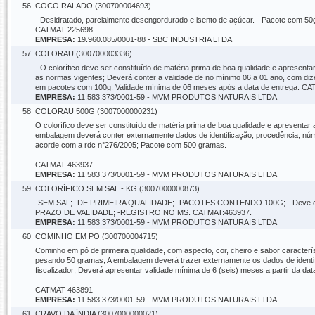
56
COCO RALADO (300700004693)
- Desidratado, parcialmente desengordurado e isento de açúcar. - Pacote com 50g
CATMAT 225698.
EMPRESA:
19.960.085/0001-88 - SBC INDUSTRIA LTDA
57
COLORAU (300700003336)
- O colorífico deve ser constituído de matéria prima de boa qualidade e apresent
as normas vigentes; Deverá conter a validade de no mínimo 06 a 01 ano, com diz
em pacotes com 100g. Validade mínima de 06 meses após a data de entrega. C
EMPRESA:
11.583.373/0001-59 - MVM PRODUTOS NATURAIS LTDA
58
COLORAU 500G (3007000000231)
O colorífico deve ser constituído de matéria prima de boa qualidade e apresentar
embalagem deverá conter externamente dados de identificação, procedência, número
acorde com a rdc n°276/2005; Pacote com 500 gramas.
CATMAT 463937
EMPRESA:
11.583.373/0001-59 - MVM PRODUTOS NATURAIS LTDA
59
COLORÍFICO SEM SAL - KG (3007000000873)
-SEM SAL; -DE PRIMEIRA QUALIDADE; -PACOTES CONTENDO 100G; - Deve c
PRAZO DE VALIDADE; -REGISTRO NO MS. CATMAT:463937.
EMPRESA:
11.583.373/0001-59 - MVM PRODUTOS NATURAIS LTDA
60
COMINHO EM PO (300700004715)
Cominho em pó de primeira qualidade, com aspecto, cor, cheiro e sabor caracterí
pesando 50 gramas; A embalagem deverá trazer externamente os dados de identific
fiscalizador; Deverá apresentar validade mínima de 6 (seis) meses a partir da dat
CATMAT 463891
EMPRESA:
11.583.373/0001-59 - MVM PRODUTOS NATURAIS LTDA
61
CRAVO DA ÍNDIA (3007000000021)