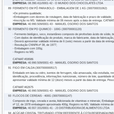
EMPRESA:
08.390.411/0001-42 - O MUNDO DOS CHOCOLATES LTDA
89
FERMENTO EM PÓ PARA BOLO - EMBALAGEM DE 1 KG (300700031062)
>De primeira qualidade;
>Embalagem com dizeres de rotulagem, data de fabricação e prazo de validade;
>Inscrição no MS. Validade mínima de 06 meses após a data de entrega. CATMA
EMPRESA:
40.990.509/0001-43 - MANUEL OSORIO DOS SANTOS
90
FERMENTO EM PO QUIMICO - 100G (300700001120)
- Fermento biológico, seco, instantâneo composto de pirofosfato ácido de sódio, 
- Com dados de identificação do produto, marca do fabricante, data de fabricação,
- Deverá apresentar validade mínima de 6 (seis) meses a partir da data de entreg
- Resolução CNNPA nº 38, de 1977;
- Embalagem com 100g;
- Registro no MS.
CATMAT:459586
EMPRESA:
40.990.509/0001-43 - MANUEL OSORIO DOS SANTOS
91
FIGO EM CALDA (3007000000517)
Embalado em lata ou vidro, isentos de ferrugem, não amassada, não estufada, re
identificação, procedência, informações nutricionais, número de lote, quantidad
apresentar validade mínima de 12 (doze) meses a partir da data de entrega. Pes
CATMAT:462675
EMPRESA:
40.990.509/0001-43 - MANUEL OSORIO DOS SANTOS
93
FLOCOS DE CEREAIS - 400G (300700001147)
Composto de trigo, cevada e aveia; Adicionada de vitaminas e minerais; Embalag
nº 12, de 1978 embalagem aproximada 400g; Registro no MS. Validade mínima d
EMPRESA:
40.557.331/0001-41 - J3 DISTRIBUIDORA DE ALIMENTOS LTDA
94
AÇÚCAR CRISTAL TRITURADO (ITEM REFERENTE À COTA RESERVADA PARA 