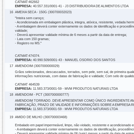
CATMAT:462662
EMPRESA:
40.557.331/0001-41 - J3 DISTRIBUIDORA DE ALIMENTOS LTDA
16
AMEIXA SECA - 150G (300700032023)
"Inteira sem caroço;
- Acondicionada em embalagem plástica, integra, atóxica, resistente, vedada her
- A embalagem deverá conter externamente os dados de identificação e procedênci
validade;
- Deverá apresentar validade mínima de 6 meses a partir da data de entrega;
- Lata com 150 gramas;
- Registro no MS."
CATMAT:474374.
EMPRESA:
40.990.509/0001-43 - MANUEL OSORIO DOS SANTOS
17
AMENDOIM (3007000000029)
Grãos selecionados, descascados, torrados, sem pele, sem sal, de primeira qu
informações nutricionais, com datas de fabricação e validade; Com selo de quali
CATMAT 464539
EMPRESA:
11.583.373/0001-59 - MVM PRODUTOS NATURAIS LTDA
18
AMENDOIM - PCT (3007000000777)
AMENDOIM TORRADO. DEVE APRESENTAR COMO ÚNICO INGREDIENTE AM
FABRICAÇÃO, PRAZO DE VALIDADE E INFORMAÇÕES SOBRE A EMPRESA R
EMPRESA:
11.583.373/0001-59 - MVM PRODUTOS NATURAIS LTDA
19
AMIDO DE MILHO (300700003468)
Embalado em papel impermeável, limpo, não violado, resistente e acondicionado e
- A embalagem deverá conter externamente os dados de identificação, procedência
- Deverá apresentar validade mínima de 06 (seis) meses a partir da data de entre