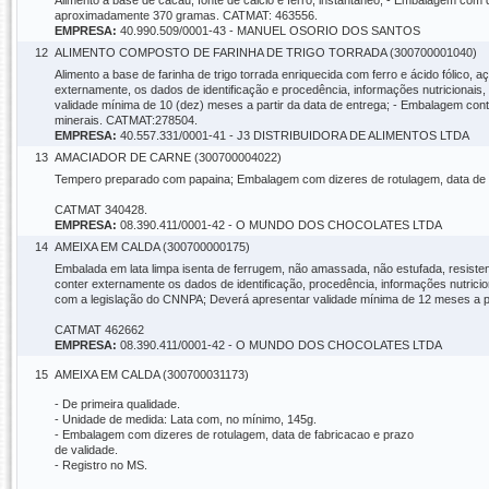
Alimento a base de cacau, fonte de cálcio e ferro, instantâneo; - Embalagem com 
aproximadamente 370 gramas. CATMAT: 463556.
EMPRESA:
40.990.509/0001-43 - MANUEL OSORIO DOS SANTOS
12
ALIMENTO COMPOSTO DE FARINHA DE TRIGO TORRADA (300700001040)
Alimento a base de farinha de trigo torrada enriquecida com ferro e ácido fólico,
externamente, os dados de identificação e procedência, informações nutricionais,
validade mínima de 10 (dez) meses a partir da data de entrega; - Embalagem cont
minerais. CATMAT:278504.
EMPRESA:
40.557.331/0001-41 - J3 DISTRIBUIDORA DE ALIMENTOS LTDA
13
AMACIADOR DE CARNE (300700004022)
Tempero preparado com papaina; Embalagem com dizeres de rotulagem, data de 
CATMAT 340428.
EMPRESA:
08.390.411/0001-42 - O MUNDO DOS CHOCOLATES LTDA
14
AMEIXA EM CALDA (300700000175)
Embalada em lata limpa isenta de ferrugem, não amassada, não estufada, resisten
conter externamente os dados de identificação, procedência, informações nutricio
com a legislação do CNNPA; Deverá apresentar validade mínima de 12 meses a pa
CATMAT 462662
EMPRESA:
08.390.411/0001-42 - O MUNDO DOS CHOCOLATES LTDA
15
AMEIXA EM CALDA (300700031173)
- De primeira qualidade.
- Unidade de medida: Lata com, no mínimo, 145g.
- Embalagem com dizeres de rotulagem, data de fabricacao e prazo
de validade.
- Registro no MS.