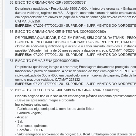
35
BISCOITO CREAM-CRACKER (300700005789)
De primeira qualidade; - Peso liquido 350G A 400g; - Íntegro e crocante; - Embal
data de validade, registro no MS. - Salgado, contendo cloreto de sódio em quant
em papel celofane em caixas de papelão a data de fabricação devera estar em loc
CATMAT:402158.
EMPRESA:
07.209.477/0001-20 - SUPRINOR - SUPRIMENTOS DO NORDEST
36
BISCOITO CREAM-CRACKER INTEGRAL (3007000000860)
DE PRIMEIRA QUALIDADE; RICO EM FIBRAS, SEM GORDURA TRANS - PES
CONTENDO INFORMACOES NUTRICIONAIS DOS INGREDIENTES, DATA DE FABRICA
cloreto de sódio em quantidade que acentue o sabor salgado, alem dos substanc
papelão. Validade mínima de 06 meses após a data de entrega. CATMAT: 460235.
EMPRESA:
07.209.477/0001-20 - SUPRINOR - SUPRIMENTOS DO NORDEST
37
BISCOITO DE MAIZENA (3007000000859)
De primeira qualidade; Integro e crocrante; Embalagem duplamente protegida, com
fabricacao e prazo de validade; A base de farinha de trigo com açúcar, ZERO LA
individualizada de 350 a 400g em papel celofane em caixas de papelão; Data de f
como o prazo de validade. CATMAT 217132
EMPRESA:
07.209.477/0001-20 - SUPRINOR - SUPRIMENTOS DO NORDEST
38
BISCOITO TIPO CLUB SOCIAL SABOR ORIGINAL (3007000000566)
Biscoito salgado tipo club social em embalagem plástica contendo aproximadam
- Deve se apresentar íntegro e crocante;
Ingredientes principais:
- Farinha de trigo enriquecida com ferro e ácido fólico;
- Gordura vegetal;
- Açúcar;
- Sal;
- Fermentos químicos;
- Contém GLÚTEN;
- Valor energético aproximado da porção: 100 Kcal. Embalagem com dizeres de ro