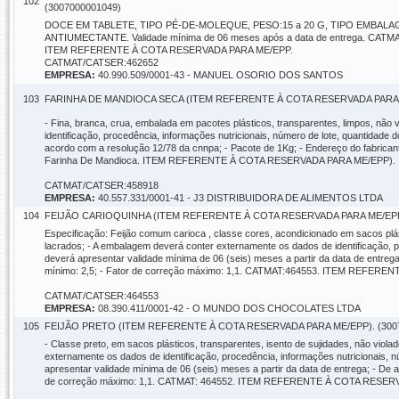
102
(3007000001049)
DOCE EM TABLETE, TIPO PÉ-DE-MOLEQUE, PESO:15 a 20 G, TIPO EMBA
ANTIUMECTANTE. Validade mínima de 06 meses após a data de entrega. CATMA
ITEM REFERENTE À COTA RESERVADA PARA ME/EPP.
CATMAT/CATSER:462652
EMPRESA:
40.990.509/0001-43 - MANUEL OSORIO DOS SANTOS
103
FARINHA DE MANDIOCA SECA (ITEM REFERENTE À COTA RESERVADA PARA M
- Fina, branca, crua, embalada em pacotes plásticos, transparentes, limpos, não
identificação, procedência, informações nutricionais, número de lote, quantidade 
acordo com a resolução 12/78 da cnnpa; - Pacote de 1Kg; - Endereço do fabrica
Farinha De Mandioca. ITEM REFERENTE À COTA RESERVADA PARA ME/EPP).
CATMAT/CATSER:458918
EMPRESA:
40.557.331/0001-41 - J3 DISTRIBUIDORA DE ALIMENTOS LTDA
104
FEIJÃO CARIOQUINHA (ITEM REFERENTE À COTA RESERVADA PARA ME/EPP)
Especificação: Feijão comum carioca , classe cores, acondicionado em sacos plást
lacrados; - A embalagem deverá conter externamente os dados de identificação, pr
deverá apresentar validade mínima de 06 (seis) meses a partir da data de entrega
mínimo: 2,5; - Fator de correção máximo: 1,1. CATMAT:464553. ITEM REFE
CATMAT/CATSER:464553
EMPRESA:
08.390.411/0001-42 - O MUNDO DOS CHOCOLATES LTDA
105
FEIJÃO PRETO (ITEM REFERENTE À COTA RESERVADA PARA ME/EPP). (300
- Classe preto, em sacos plásticos, transparentes, isento de sujidades, não viola
externamente os dados de identificação, procedência, informações nutricionais, n
apresentar validade mínima de 06 (seis) meses a partir da data de entrega; - De 
de correção máximo: 1,1. CATMAT: 464552. ITEM REFERENTE À COTA RESER