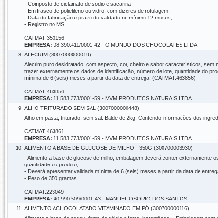
- Composto de ciclamato de sodio e sacarina
- Em frasco de polietileno ou vidro, com dizeres de rotulagem,
- Data de fabricação e prazo de validade no mínimo 12 meses;
- Registro no MS.
CATMAT 353156
EMPRESA:
08.390.411/0001-42 - O MUNDO DOS CHOCOLATES LTDA
8
ALECRIM (3007000000019)
Alecrim puro desidratado, com aspecto, cor, cheiro e sabor característicos, sem
trazer externamente os dados de identificação, número de lote, quantidade do prod
mínima de 6 (seis) meses a partir da data de entrega. (CATMAT:463856)
CATMAT 463856
EMPRESA:
11.583.373/0001-59 - MVM PRODUTOS NATURAIS LTDA
9
ALHO TRITURADO SEM SAL (3007000000448)
Alho em pasta, triturado, sem sal. Balde de 2kg. Contendo informações dos ingredi
CATMAT 463861
EMPRESA:
11.583.373/0001-59 - MVM PRODUTOS NATURAIS LTDA
10
ALIMENTO A BASE DE GLUCOSE DE MILHO - 350G (300700003930)
- Alimento a base de glucose de milho, embalagem deverá conter externamente os d
quantidade do produto;
-­ Deverá apresentar validade mínima de 6 (seis) meses a partir da data de entreg
-­ Peso de 350 gramas.
CATMAT:223049
EMPRESA:
40.990.509/0001-43 - MANUEL OSORIO DOS SANTOS
11
ALIMENTO ACHOCOLATADO VITAMINADO EM PÓ (300700000116)