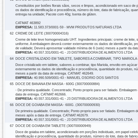
Constituídos por botões florais sãos, secos e limpos, acondicionado em saco de p
os dados de identificação e procedência, número do lote, data de fabricação, qua
entrega na unidade; Pacote com 40g; Isenta de glúten.
CATMAT 463892
EMPRESA:
11.583.373/0001-59 - MVM PRODUTOS NATURAIS LTDA
62
CREME DE LEITE (300700004316)
Creme de leite leve homogeneizado UHT. Ingredientes principais: creme de leite, 
uniforme. A embalagem deverá conter externamente os dados de identificação, pro
de validade; Deverá apresentar validade mínima de 6 (seis) meses a partir da 
EMPRESA:
40.557.331/0001-41 - J3 DISTRIBUIDORA DE ALIMENTOS LTDA
64
DOCE CRISTALIZADO EM TABLETE, SABORES A COMBINAR, TIPO MARIOLA (
Doce cristalizado em tablete, sabores a combinar, tipo Mariola, envolto em açúca
externamente os dados de identificação e procedência, quantidade do produto, núm
meses a partir da data de entrega. CATMAT 462649.
EMPRESA:
40.990.509/0001-43 - MANUEL OSORIO DOS SANTOS
65
DOCE DE BANANA EM MASSA - 600G (300700000884)
- De primeira qualidade. Concentrado; Ponto proprio para ser fatiado. Embalagem
data de entrega. CATMAT:462666.
EMPRESA:
40.557.331/0001-41 - J3 DISTRIBUIDORA DE ALIMENTOS LTDA
66
DOCE DE GOIABA EM MASSA - 600G. (300700000930)
De primeira qualidade. Concentrado; Ponto proprio para ser fatiado. Embalagem de
meses após a data de entrega. CATMAT:462679.
EMPRESA:
40.557.331/0001-41 - J3 DISTRIBUIDORA DE ALIMENTOS LTDA
67
DOCE DE GOIABA EM TABLETE (300700000949)
Doce de goiaba em tablete, acondicionado em porções individuais, em papel celof
identificação e procedência, quantidade do produto, número do lote, data de fabri