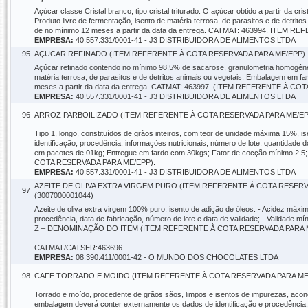
Açúcar classe Cristal branco, tipo cristal triturado. O açúcar obtido a partir da c
Produto livre de fermentação, isento de matéria terrosa, de parasitos e de detri
de no mínimo 12 meses a partir da data da entrega. CATMAT: 463994. ITEM
EMPRESA:
40.557.331/0001-41 - J3 DISTRIBUIDORA DE ALIMENTOS LTDA
95
AÇUCAR REFINADO (ITEM REFERENTE À COTA RESERVADA PARA ME/EPP). 
Açúcar refinado contendo no mínimo 98,5% de sacarose, granulometria homogênea e
matéria terrosa, de parasitos e de detritos animais ou vegetais; Embalagem em f
meses a partir da data da entrega. CATMAT: 463997. (ITEM REFERENTE À C
EMPRESA:
40.557.331/0001-41 - J3 DISTRIBUIDORA DE ALIMENTOS LTDA
96
ARROZ PARBOILIZADO (ITEM REFERENTE À COTA RESERVADA PARA ME/EPP)
Tipo 1, longo, constituídos de grãos inteiros, com teor de unidade máxima 15%, 
identificação, procedência, informações nutricionais, número de lote, quantidade
em pacotes de 01kg; Entregue em fardo com 30kgs; Fator de cocção mínimo 
COTA RESERVADA PARA ME/EPP).
EMPRESA:
40.557.331/0001-41 - J3 DISTRIBUIDORA DE ALIMENTOS LTDA
AZEITE DE OLIVA EXTRA VIRGEM PURO (ITEM REFERENTE À COTA RESERV
97
(3007000001044)
Azeite de oliva extra virgem 100% puro, isento de adição de óleos. - Acidez má
procedência, data de fabricação, número de lote e data de validade; - Validade 
Z – DENOMINAÇÃO DO ITEM (ITEM REFERENTE À COTA RESERVADA PARA M
CATMAT/CATSER:463696
EMPRESA:
08.390.411/0001-42 - O MUNDO DOS CHOCOLATES LTDA
98
CAFE TORRADO E MOIDO (ITEM REFERENTE À COTA RESERVADA PARA ME/E
Torrado e moído, procedente de grãos sãos, limpos e isentos de impurezas, acond
embalagem deverá conter externamente os dados de identificação e procedência, 