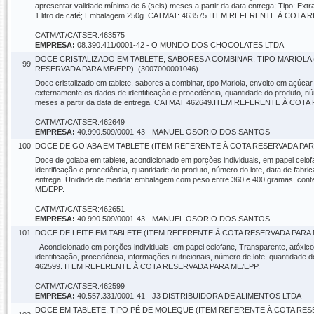
apresentar validade mínima de 6 (seis) meses a partir da data entrega; Tipo: Ext
1 litro de café; Embalagem 250g. CATMAT: 463575.ITEM REFERENTE À COTA
CATMAT/CATSER:463575
EMPRESA:
08.390.411/0001-42 - O MUNDO DOS CHOCOLATES LTDA
DOCE CRISTALIZADO EM TABLETE, SABORES A COMBINAR, TIPO MARIOLA
99
RESERVADA PARA ME/EPP). (3007000001046)
Doce cristalizado em tablete, sabores a combinar, tipo Mariola, envolto em açúca
externamente os dados de identificação e procedência, quantidade do produto, núm
meses a partir da data de entrega. CATMAT 462649.ITEM REFERENTE À COT
CATMAT/CATSER:462649
EMPRESA:
40.990.509/0001-43 - MANUEL OSORIO DOS SANTOS
100
DOCE DE GOIABA EM TABLETE (ITEM REFERENTE À COTA RESERVADA PARA 
Doce de goiaba em tablete, acondicionado em porções individuais, em papel celof
identificação e procedência, quantidade do produto, número do lote, data de fabri
entrega. Unidade de medida: embalagem com peso entre 360 e 400 gramas, c
ME/EPP.
CATMAT/CATSER:462651
EMPRESA:
40.990.509/0001-43 - MANUEL OSORIO DOS SANTOS
101
DOCE DE LEITE EM TABLETE (ITEM REFERENTE À COTA RESERVADA PARA ME
- Acondicionado em porções individuais, em papel celofane, Transparente, atóxi
identificação, procedência, informações nutricionais, número de lote, quantidade
462599. ITEM REFERENTE À COTA RESERVADA PARA ME/EPP.
CATMAT/CATSER:462599
EMPRESA:
40.557.331/0001-41 - J3 DISTRIBUIDORA DE ALIMENTOS LTDA
DOCE EM TABLETE, TIPO PÉ DE MOLEQUE (ITEM REFERENTE À COTA RESE