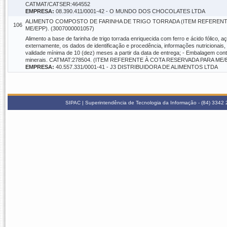
CATMAT/CATSER:464552
EMPRESA:
08.390.411/0001-42 - O MUNDO DOS CHOCOLATES LTDA
ALIMENTO COMPOSTO DE FARINHA DE TRIGO TORRADA (ITEM REFERENT
106
ME/EPP). (3007000001057)
Alimento a base de farinha de trigo torrada enriquecida com ferro e ácido fólico,
externamente, os dados de identificação e procedência, informações nutricionais,
validade mínima de 10 (dez) meses a partir da data de entrega; - Embalagem cont
minerais. CATMAT:278504. (ITEM REFERENTE À COTA RESERVADA PARA ME/
EMPRESA:
40.557.331/0001-41 - J3 DISTRIBUIDORA DE ALIMENTOS LTDA
SIPAC | Superintendência de Tecnologia da Informação - (84) 3342 