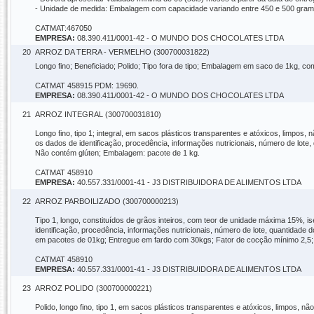
- Unidade de medida: Embalagem com capacidade variando entre 450 e 500 gram
CATMAT:467050
EMPRESA:
08.390.411/0001-42 - O MUNDO DOS CHOCOLATES LTDA
20
ARROZ DA TERRA - VERMELHO (300700031822)
Longo fino; Beneficiado; Polido; Tipo fora de tipo; Embalagem em saco de 1kg, co
CATMAT 458915 PDM: 19690.
EMPRESA:
08.390.411/0001-42 - O MUNDO DOS CHOCOLATES LTDA
21
ARROZ INTEGRAL (300700031810)
Longo fino, tipo 1; integral, em sacos plásticos transparentes e atóxicos, limpo
os dados de identificação, procedência, informações nutricionais, número de lote,
Não contém glúten; Embalagem: pacote de 1 kg.
CATMAT 458910
EMPRESA:
40.557.331/0001-41 - J3 DISTRIBUIDORA DE ALIMENTOS LTDA
22
ARROZ PARBOILIZADO (300700000213)
Tipo 1, longo, constituídos de grãos inteiros, com teor de unidade máxima 15%, 
identificação, procedência, informações nutricionais, número de lote, quantidade
em pacotes de 01kg; Entregue em fardo com 30kgs; Fator de cocção mínimo 2,5; I
CATMAT 458910
EMPRESA:
40.557.331/0001-41 - J3 DISTRIBUIDORA DE ALIMENTOS LTDA
23
ARROZ POLIDO (300700000221)
Polido, longo fino, tipo 1, em sacos plásticos transparentes e atóxicos, limpos,