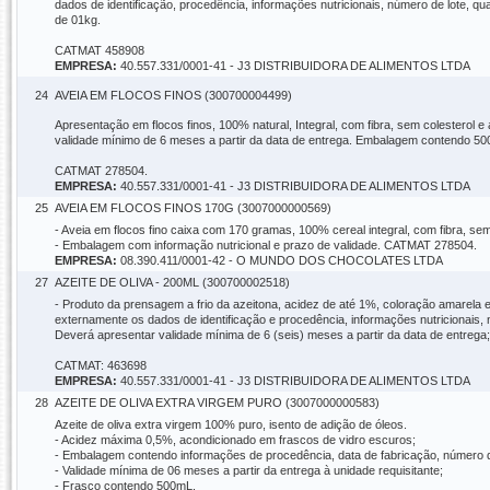
dados de identificação, procedência, informações nutricionais, número de lote, q
de 01kg.
CATMAT 458908
EMPRESA:
40.557.331/0001-41 - J3 DISTRIBUIDORA DE ALIMENTOS LTDA
24
AVEIA EM FLOCOS FINOS (300700004499)
Apresentação em flocos finos, 100% natural, Integral, com fibra, sem colesterol 
validade mínimo de 6 meses a partir da data de entrega. Embalagem contendo 5
CATMAT 278504.
EMPRESA:
40.557.331/0001-41 - J3 DISTRIBUIDORA DE ALIMENTOS LTDA
25
AVEIA EM FLOCOS FINOS 170G (3007000000569)
- Aveia em flocos fino caixa com 170 gramas, 100% cereal integral, com fibra, sem
- Embalagem com informação nutricional e prazo de validade. CATMAT 278504.
EMPRESA:
08.390.411/0001-42 - O MUNDO DOS CHOCOLATES LTDA
27
AZEITE DE OLIVA - 200ML (300700002518)
- Produto da prensagem a frio da azeitona, acidez de até 1%, coloração amare
externamente os dados de identificação e procedência, informações nutricionais, n
Deverá apresentar validade mínima de 6 (seis) meses a partir da data de entrega
CATMAT: 463698
EMPRESA:
40.557.331/0001-41 - J3 DISTRIBUIDORA DE ALIMENTOS LTDA
28
AZEITE DE OLIVA EXTRA VIRGEM PURO (3007000000583)
Azeite de oliva extra virgem 100% puro, isento de adição de óleos.
- Acidez máxima 0,5%, acondicionado em frascos de vidro escuros;
- Embalagem contendo informações de procedência, data de fabricação, número de
- Validade mínima de 06 meses a partir da entrega à unidade requisitante;
- Frasco contendo 500mL.