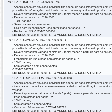
49
CHA DE BOLDO - 10G (300700031402)
- Acondicionado em envelope individual, tipo sache, de papel impermeável, com 
procedência, informações nutricionais, número de lote, quantidade do produto, dat
- Deverá apresentar validade mínima de 6 (seis) meses a partir da data de entreg
- De acordo com a rdc n°276/2005;
- 100% natural;
- Sem corantes e conservantes;
- Caixa com 10 saquinhos; Peso aproximado por sachê - 1g.
- Registro no MS. CATMAT 305800
EMPRESA:
08.390.411/0001-42 - O MUNDO DOS CHOCOLATES LTDA
50
CHA DE CAMOMILA - 10G (300700005991)
- Acondicionado em envelope individual, tipo sache, de papel impermeável, com 
procedência, informações nutricionais, número de lote, quantidade do produto, dat
- Deverá apresentar validade mínima de 6 (seis) meses a partir da data de entreg
- De acordo com a rdc n°276/2005;
- Embalagem de 10g e peso aproximado do sachê é 1g;
- 100% natural;
- Sem corantes e sem conservantes.
CATMAT 242775
EMPRESA:
08.390.411/0001-42 - O MUNDO DOS CHOCOLATES LTDA
51
CHA DE ERVA CIDREIRA - 10G (300700031410)
- Acondicionado em envelope individual, tipo sache, de papel impermeável, com
- A embalagem deverá trazer externamente os dados de identificação, procedência,
validade;
- Deverá apresentar validade mínima de 6 (seis) meses a partir da data de entreg
- Peso aproximado por sache 1g;
- 100% natural;
- Sem corantes e conservantes;
- Caixa com 10 saquinhos. CATMAT:242772.
EMPRESA:
08.390.411/0001-42 - O MUNDO DOS CHOCOLATES LTDA