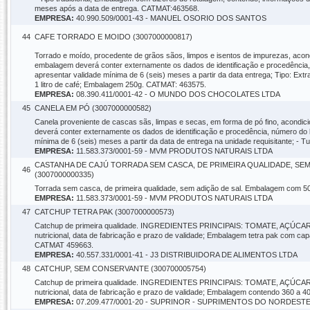
meses após a data de entrega. CATMAT:463568.
EMPRESA:
40.990.509/0001-43 - MANUEL OSORIO DOS SANTOS
44
CAFE TORRADO E MOIDO (3007000000817)
Torrado e moído, procedente de grãos sãos, limpos e isentos de impurezas, acond
embalagem deverá conter externamente os dados de identificação e procedência, 
apresentar validade mínima de 6 (seis) meses a partir da data entrega; Tipo: Ext
1 litro de café; Embalagem 250g. CATMAT: 463575.
EMPRESA:
08.390.411/0001-42 - O MUNDO DOS CHOCOLATES LTDA
45
CANELA EM PÓ (3007000000582)
Canela proveniente de cascas sãs, limpas e secas, em forma de pó fino, acondic
deverá conter externamente os dados de identificação e procedência, número do lo
mínima de 6 (seis) meses a partir da data de entrega na unidade requisitante; -
EMPRESA:
11.583.373/0001-59 - MVM PRODUTOS NATURAIS LTDA
CASTANHA DE CAJÚ TORRADA SEM CASCA, DE PRIMEIRA QUALIDADE, SEM
46
(3007000000335)
Torrada sem casca, de primeira qualidade, sem adição de sal. Embalagem com 5
EMPRESA:
11.583.373/0001-59 - MVM PRODUTOS NATURAIS LTDA
47
CATCHUP TETRA PAK (3007000000573)
Catchup de primeira qualidade. INGREDIENTES PRINCIPAIS: TOMATE, AÇÚCAR, 
nutricional, data de fabricação e prazo de validade; Embalagem tetra pak com ca
CATMAT 459663.
EMPRESA:
40.557.331/0001-41 - J3 DISTRIBUIDORA DE ALIMENTOS LTDA
48
CATCHUP, SEM CONSERVANTE (300700005754)
Catchup de primeira qualidade. INGREDIENTES PRINCIPAIS: TOMATE, AÇÚCAR, 
nutricional, data de fabricação e prazo de validade; Embalagem contendo 360 a
EMPRESA:
07.209.477/0001-20 - SUPRINOR - SUPRIMENTOS DO NORDEST