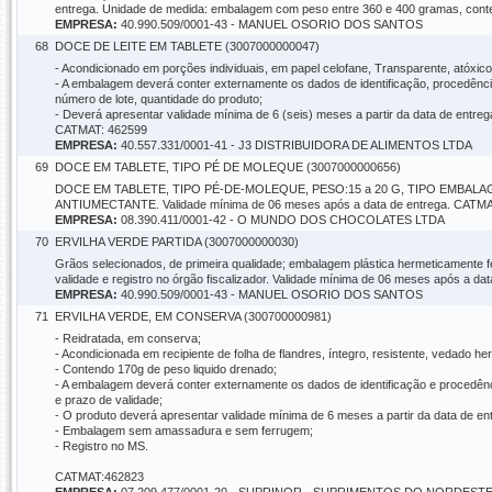
entrega. Unidade de medida: embalagem com peso entre 360 e 400 gramas, conte
EMPRESA:
40.990.509/0001-43 - MANUEL OSORIO DOS SANTOS
68
DOCE DE LEITE EM TABLETE (3007000000047)
- Acondicionado em porções individuais, em papel celofane, Transparente, atóxico
- A embalagem deverá conter externamente os dados de identificação, procedência
número de lote, quantidade do produto;
- Deverá apresentar validade mínima de 6 (seis) meses a partir da data de entreg
CATMAT: 462599
EMPRESA:
40.557.331/0001-41 - J3 DISTRIBUIDORA DE ALIMENTOS LTDA
69
DOCE EM TABLETE, TIPO PÉ DE MOLEQUE (3007000000656)
DOCE EM TABLETE, TIPO PÉ-DE-MOLEQUE, PESO:15 a 20 G, TIPO EMBA
ANTIUMECTANTE. Validade mínima de 06 meses após a data de entrega. CATM
EMPRESA:
08.390.411/0001-42 - O MUNDO DOS CHOCOLATES LTDA
70
ERVILHA VERDE PARTIDA (3007000000030)
Grãos selecionados, de primeira qualidade; embalagem plástica hermeticamente f
validade e registro no órgão fiscalizador. Validade mínima de 06 meses após a d
EMPRESA:
40.990.509/0001-43 - MANUEL OSORIO DOS SANTOS
71
ERVILHA VERDE, EM CONSERVA (300700000981)
- Reidratada, em conserva;
- Acondicionada em recipiente de folha de flandres, íntegro, resistente, vedado h
- Contendo 170g de peso liquido drenado;
- A embalagem deverá conter externamente os dados de identificação e procedência
e prazo de validade;
- O produto deverá apresentar validade mínima de 6 meses a partir da data de en
- Embalagem sem amassadura e sem ferrugem;
- Registro no MS.
CATMAT:462823