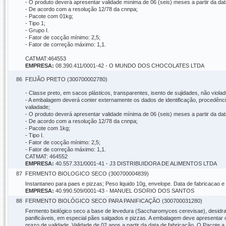
- O produto deverá apresentar validade mínima de 06 (seis) meses a partir da dat
- De acordo com a resolução 12/78 da cnnpa;
- Pacote com 01kg;
- Tipo 1;
- Grupo I.
- Fator de cocção mínimo: 2,5;
- Fator de correção máximo: 1,1.
CATMAT:464553
EMPRESA:
08.390.411/0001-42 - O MUNDO DOS CHOCOLATES LTDA
86
FEIJÃO PRETO (300700002780)
- Classe preto, em sacos plásticos, transparentes, isento de sujidades, não violad
- A embalagem deverá conter externamente os dados de identificação, procedência
valiadade;
- O produto deverá apresentar validade mínima de 06 (seis) meses a partir da dat
- De acordo com a resolução 12/78 da cnnpa;
- Pacote com 1kg;
- Tipo I.
- Fator de cocção mínimo: 2,5;
- Fator de correção máximo: 1,1.
CATMAT: 464552
EMPRESA:
40.557.331/0001-41 - J3 DISTRIBUIDORA DE ALIMENTOS LTDA
87
FERMENTO BIOLOGICO SECO (300700004839)
Instantaneo para paes e pizzas; Peso liquido 10g, envelope. Data de fabricacao
EMPRESA:
40.990.509/0001-43 - MANUEL OSORIO DOS SANTOS
88
FERMENTO BIOLÓGICO SECO PARA PANIFICAÇÃO (300700031280)
Fermento biológico seco a base de levedura (Saccharomyces cerevisae), desidra
panificáveis, em especial pães salgados e pizzas. A embalagem deve apresentar o
prazo de validade. Validade de 02 anos a partir da data de fabricação. O Pacote