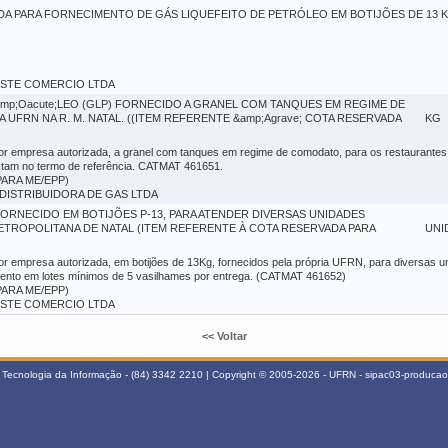
A PARA FORNECIMENTO DE GÁS LIQUEFEITO DE PETRÓLEO EM BOTIJÕES DE 13 K
 OESTE COMERCIO LTDA
amp;Oacute;LEO (GLP) FORNECIDO A GRANEL COM TANQUES EM REGIME DE
FRN NA R. M. NATAL. ((ITEM REFERENTE &amp;Agrave; COTA RESERVADA
KG
 por empresa autorizada, a granel com tanques em regime de comodato, para os restaurante
stam no termo de referência. CATMAT 461651.
ARA ME/EPP)
NA DISTRIBUIDORA DE GAS LTDA
FORNECIDO EM BOTIJÕES P-13, PARA ATENDER DIVERSAS UNIDADES
ETROPOLITANA DE NATAL (ITEM REFERENTE À COTA RESERVADA PARA
UNI
por empresa autorizada, em botijões de 13Kg, fornecidos pela própria UFRN, para diversas 
mento em lotes mínimos de 5 vasilhames por entrega. (CATMAT 461652)
ARA ME/EPP)
 OESTE COMERCIO LTDA
<< Voltar
Tecnologia da Informação - (84) 3342 2210 | Copyright © 2005-2026 - UFRN - sipac03-producao.