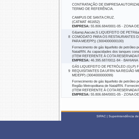
CONTRATAÇÃO DE EMPRESA AUTORIZAD
TERMO DE REFERÊNCIA.
CAMPUS DE SANTA CRUZ.
(CATMAT 461652)
EMPRESA:
55.806.684/0001-05 - ZONA
G&amp;Aacute;S LIQUEFEITO DE PETR&
8
COMODATO PARA OS RESTAURANTES DA U
PARA ME/EPP)) (3004000000100)
Fornecimento de gás liquefeito de petróleo
Natal/RN. As capacidades dos tanques con
(ITEM REFERENTE À COTA RESERVADA P
EMPRESA:
46.395.687/0011-84 - BAHIA
GÁS LIQUEFEITO DE PETRÓLEO (GLP) 
9
REQUISITANTES DA UFRN NA REGIÃO M
ME/EPP) (3004000000099)
Fornecimento de gás liquefeito de petróleo 
Região Metropolitana de Natal/RN. Forneci
(ITEM REFERENTE À COTA RESERVADA P
EMPRESA:
55.806.684/0001-05 - ZONA
SIPAC | Superintendência de 