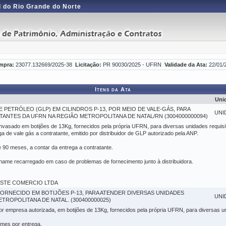
 do Rio Grande do Norte
mpra:
23077.132669/2025-38
Licitação:
PR 90030/2025 - UFRN
Validade da Ata:
22/01/
Itens da Ata
Uni
PETRÓLEO (GLP) EM CILINDROS P-13, POR MEIO DE VALE-GÁS, PARA
UNI
ANTES DA UFRN NA REGIÃO METROPOLITANA DE NATAL/RN (3004000000094)
 envasado em botijões de 13Kg, fornecidos pela própria UFRN, para diversas unidades requi
a de vale gás a contratante, emitido por distribuidor de GLP autorizado pela ANP.
 90 meses, a contar da entrega a contratante.
silhame recarregado em caso de problemas de fornecimento junto à distribuidora.
 OESTE COMERCIO LTDA
FORNECIDO EM BOTIJÕES P-13, PARA ATENDER DIVERSAS UNIDADES
UNI
TROPOLITANA DE NATAL. (300400000025)
por empresa autorizada, em botijões de 13Kg, fornecidos pela própria UFRN, para diversas 
ames por entrega.