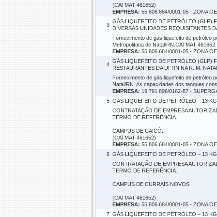
(CATMAT 461652)
EMPRESA:
55.806.684/0001-05 - ZONA
GÁS LIQUEFEITO DE PETRÓLEO (GLP) 
3
DIVERSAS UNIDADES REQUISITANTES DA 
Fornecimento de gás liquefeito de petróleo
Metropolitana de Natal/RN.CATMAT 461652
EMPRESA:
55.806.684/0001-05 - ZONA
GÁS LIQUEFEITO DE PETRÓLEO (GLP)
4
RESTAURANTES DA UFRN NA R. M. NATAL.
Fornecimento de gás liquefeito de petróleo
Natal/RN. As capacidades dos tanques con
EMPRESA:
19.791.896/0162-87 - SUPE
5
GÁS LIQUEFEITO DE PETRÓLEO – 13 KG 
CONTRATAÇÃO DE EMPRESA AUTORIZAD
TERMO DE REFERÊNCIA.
CAMPUS DE CAICÓ.
(CATMAT 461652)
EMPRESA:
55.806.684/0001-05 - ZONA
6
GÁS LIQUEFEITO DE PETRÓLEO – 13 KG
CONTRATAÇÃO DE EMPRESA AUTORIZAD
TERMO DE REFERÊNCIA.
CAMPUS DE CURRAIS NOVOS.
(CATMAT 461652)
EMPRESA:
55.806.684/0001-05 - ZONA
7
GÁS LIQUEFEITO DE PETRÓLEO – 13 KG 