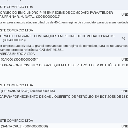
 OESTE COMERCIO LTDA
FORNECIDO EM CILINDRO P-45 EM REGIME DE COMODATO PARA ATENDER
UNI
UFRN NA R. M. NATAL. (3004000000019)
 por empresa autorizada, em cilindros de 45Kg em regime de comodato, para diversas unidad
 OESTE COMERCIO LTDA
 FORNECIDO A GRANEL COM TANQUES EM REGIME DE COMODATO PARA OS
Kg
 (300400000023)
 por empresa autorizada, a granel com tanques em regime de comodato, para os restaurante
stam no termo de referência. CATMAT 461651.
RGASBRAS ENERGIA LTDA
(CAICÓ) (3004000000054)
UNI
A PARA FORNECIMENTO DE GÁS LIQUEFEITO DE PETRÓLEO EM BOTIJÕES DE 13 K
 OESTE COMERCIO LTDA
 (CURRAIS NOVOS) (3004000000055)
UNI
A PARA FORNECIMENTO DE GÁS LIQUEFEITO DE PETRÓLEO EM BOTIJÕES DE 13 K
 OESTE COMERCIO LTDA
(SANTA CRUZ) (3004000000056)
UNI