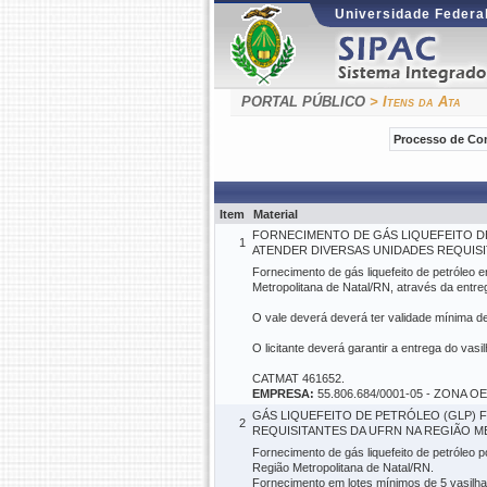
Universidade Federal
PORTAL PÚBLICO
> Itens da Ata
Processo de Co
Item
Material
FORNECIMENTO DE GÁS LIQUEFEITO DE 
1
ATENDER DIVERSAS UNIDADES REQUISIT
Fornecimento de gás liquefeito de petróleo
Metropolitana de Natal/RN, através da entreg
O vale deverá deverá ter validade mínima de
O licitante deverá garantir a entrega do va
CATMAT 461652.
EMPRESA:
55.806.684/0001-05 - ZONA
GÁS LIQUEFEITO DE PETRÓLEO (GLP) 
2
REQUISITANTES DA UFRN NA REGIÃO ME
Fornecimento de gás liquefeito de petróleo 
Região Metropolitana de Natal/RN.
Fornecimento em lotes mínimos de 5 vasilh