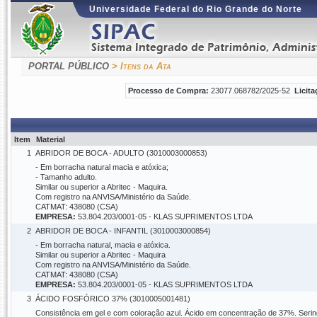
Universidade Federal do Rio Grande do Norte
PORTAL PÚBLICO
> Itens da Ata
Processo de Compra:
23077.068782/2025-52
Licita
Item
Material
1
ABRIDOR DE BOCA - ADULTO (3010003000853)
- Em borracha natural macia e atóxica;
- Tamanho adulto.
Similar ou superior a Abritec - Maquira.
Com registro na ANVISA/Ministério da Saúde.
CATMAT: 438080 (CSA)
EMPRESA:
53.804.203/0001-05 - KLAS SUPRIMENTOS LTDA
2
ABRIDOR DE BOCA - INFANTIL (3010003000854)
- Em borracha natural, macia e atóxica.
Similar ou superior a Abritec - Maquira
Com registro na ANVISA/Ministério da Saúde.
CATMAT: 438080 (CSA)
EMPRESA:
53.804.203/0001-05 - KLAS SUPRIMENTOS LTDA
3
ÁCIDO FOSFÓRICO 37% (3010005001481)
Consistência em gel e com coloração azul. Ácido em concentração de 37%. Serin