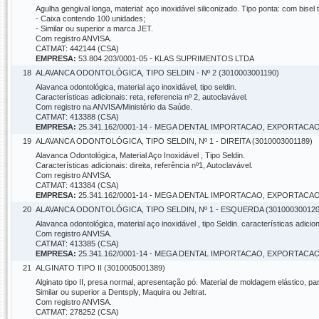
Agulha gengival longa, material: aço inoxidável siliconizado. Tipo ponta: com bisel
- Caixa contendo 100 unidades;
- Similar ou superior a marca JET.
Com registro ANVISA.
CATMAT: 442144 (CSA)
EMPRESA:
53.804.203/0001-05 - KLAS SUPRIMENTOS LTDA
18
ALAVANCA ODONTOLÓGICA, TIPO SELDIN - Nº 2 (3010003001190)
Alavanca odontológica, material aço inoxidável, tipo seldin.
Características adicionais: reta, referencia nº 2, autoclavável.
Com registro na ANVISA/Ministério da Saúde.
CATMAT: 413388 (CSA)
EMPRESA:
25.341.162/0001-14 - MEGA DENTAL IMPORTACAO, EXPORT
19
ALAVANCA ODONTOLÓGICA, TIPO SELDIN, Nº 1 - DIREITA (3010003001189)
Alavanca Odontológica, Material Aço Inoxidável , Tipo Seldin.
Características adicionais: direita, referência nº1, Autoclavável.
Com registro ANVISA.
CATMAT: 413384 (CSA)
EMPRESA:
25.341.162/0001-14 - MEGA DENTAL IMPORTACAO, EXPORT
20
ALAVANCA ODONTOLÓGICA, TIPO SELDIN, Nº 1 - ESQUERDA (301000300120
Alavanca odontológica, material aço inoxidável , tipo Seldin. características adicio
Com registro ANVISA.
CATMAT: 413385 (CSA)
EMPRESA:
25.341.162/0001-14 - MEGA DENTAL IMPORTACAO, EXPORT
21
ALGINATO TIPO II (3010005001389)
Alginato tipo II, presa normal, apresentação pó. Material de moldagem elástico, par
Similar ou superior a Dentsply, Maquira ou Jeltrat.
Com registro ANVISA.
CATMAT: 278252 (CSA)