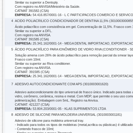
Similar ou superior a Dentsply.
Com registro no ANVISA/Ministério da Saúde.
CATMAT 391582.(CSA)
EMPRESA:
54.416.857/0001-16 - L C PARTICIPACOES COMERCIO E SERVIC
4
ACIDO POLIACRILICO CONDICIONADOR DE DENTINA 11,5% (3010003000855
Ácido poliacrílico com consistência em gel. Concentração de 11,5%. Frasco com 
Similar ou superior a DFL.
Com registro na ANVISA.
CATMAT 391585 (CSA)
EMPRESA:
25.341.162/0001-14 - MEGA DENTAL IMPORTACAO, EXPORT
5
ÁCIDO POLIACRÍLICO PARA IONÔMERO DE VIDRO RIVA (CONDITIONER - SDI
Solução amena com 26% de ácido poliacrílico para remoção parcial da smear laye
Frasco com 10ml.
Similar ou superior ao Riva conditioner.
Com registro na ANVISA.
CATMAT: 391585 (CSA)
EMPRESA:
25.341.162/0001-14 - MEGA DENTAL IMPORTACAO, EXPORT
7
ADESIVO AUTOCONDICIONANTE COM APS (3010003001620)
Adesivo autocondicionante do tipo universal de frasco único. Indicado para toda
vidro, cerômero, cerâmica, resina e metal. Com MDP, que permite o seu uso co
polimerização). Embalagem com 5mL. Registro na Anvisa.
CATMAT: 421227 (CSA)
EMPRESA:
53.804.203/0001-05 - KLAS SUPRIMENTOS LTDA
8
ADESIVO DE SILICONE PARA MOLDEIRA UNIVERSAL (3010003001181)
Adesivo de silicone para moldeira universal tray.
- Indicado para todos os tipos de moldeiras (metal,acrilica ou plásticas) é ultiliza
- Contendo frasco de 10ml;