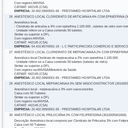
Com registro ANVISA.
CATMAT: 442145 (CSA)
EMPRESA:
20.402.099/0001-65 - PRESTAMED HOSPITALAR LTDA
26
ANESTESICO LOCAL CLORIDRATO DE ARTICAINA A 4% COM EPINEFRINA (3
Anestésico local.
- Cloridrato de articaína a 4% com epinefrina 1:100.000 , tubetes de vidro sem me
- Unidade refere-se a Caixa contendo 50 tubetes.
Similar ou superior a DFL.
Com registro ANVISA.
CATMAT: 442145 (CSA)
EMPRESA:
54.416.857/0001-16 - L C PARTICIPACOES COMERCIO E SERVIC
27
ANESTÉSICO LOCAL CLORIDRATO DE MEPIVACAINA A 2% COM EPINEFRINA 
Anestésico local Cloridrato de mepivacaína a 2% com epinefrina 1:100.000.
- Unidade refere-se a Caixa contendo 50 tubetes (tubetes de vidro).
Similar ou superior a DFL
Com registro na ANVISA/Ministério da Saúde.
CATMAT: 442145 (CSA)
EMPRESA:
20.402.099/0001-65 - PRESTAMED HOSPITALAR LTDA
29
ANESTESICO LOCAL MEPIVACAINA A 3% SEM VASOCONSTRICTOR (3010003
Anestésico local - mepivacaína a 3% sem vasoconstritor.
Caixa com 50 Tubetes.
Similar ou superior a DFL
Com registro na ANVISA.
CATMAT: 442145 (CSA)
EMPRESA:
20.402.099/0001-65 - PRESTAMED HOSPITALAR LTDA
30
ANESTÉSICO LOCAL PRILOCAÍNA 3% COM FELIPRESSINA (3010005001606)
Descrição: Anestésico local composto por Cloridrato de Prilocaína 3% com Felipr
Caixa com 50 Tubetes.