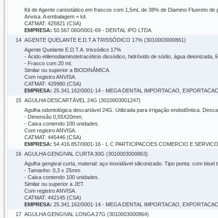
Kit de Agente cariostático em frascos com 1,5mL de 38% de Diamino Fluoreto de p
Anvisa. A embalagem = kit.
CATMAT: 425821 (CSA)
EMPRESA:
50.567.060/0001-69 - DENTAL IPO LTDA
14
AGENTE QUELANTE E.D.T.A TRISSÓDICO 17% (3010003000861)
Agente Quelante E.D.T.A. trissódico 17%
- Ácido etilenodiaminotetracéticio dissódico, hidróxido de sódio, água deionizada, 
- Frasco com 20 ml.
Similar ou superior a BIODINÂMICA.
Com registro ANVISA.
CATMAT: 429980 (CSA)
EMPRESA:
25.341.162/0001-14 - MEGA DENTAL IMPORTACAO, EXPORT
15
AGULHA DESCARTÁVEL 24G (3010003001247)
Agulha odontológica descartável 24G. Utilizada para irrigação endodôntica. Desca
- Dimensão 0,55X20mm;
- Caixa contendo 100 unidades.
Com registro ANVISA.
CATMAT: 445446 (CSA)
EMPRESA:
54.416.857/0001-16 - L C PARTICIPACOES COMERCIO E SERVIC
16
AGULHA GENGIVAL CURTA 30G (3010003000863)
Agulha gengival curta, material: aço inoxidável siliconizado. Tipo ponta: com bisel
- Tamanho: 0,3 x 25mm
- Caixa contendo 100 unidades.
Similar ou superior a JET.
Com registro ANVISA.
CATMAT: 442145 (CSA)
EMPRESA:
25.341.162/0001-14 - MEGA DENTAL IMPORTACAO, EXPORT
17
AGULHA GENGIVAL LONGA 27G (3010003000864)