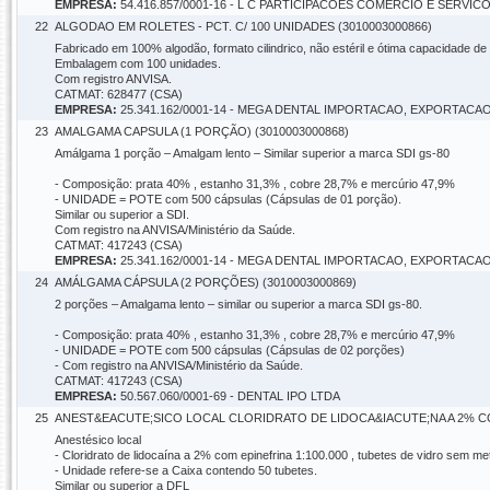
EMPRESA:
54.416.857/0001-16 - L C PARTICIPACOES COMERCIO E SERVIC
22
ALGODAO EM ROLETES - PCT. C/ 100 UNIDADES (3010003000866)
Fabricado em 100% algodão, formato cilindrico, não estéril e ótima capacidade de
Embalagem com 100 unidades.
Com registro ANVISA.
CATMAT: 628477 (CSA)
EMPRESA:
25.341.162/0001-14 - MEGA DENTAL IMPORTACAO, EXPORT
23
AMALGAMA CAPSULA (1 PORÇÃO) (3010003000868)
Amálgama 1 porção – Amalgam lento – Similar superior a marca SDI gs-80
- Composição: prata 40% , estanho 31,3% , cobre 28,7% e mercúrio 47,9%
- UNIDADE = POTE com 500 cápsulas (Cápsulas de 01 porção).
Similar ou superior a SDI.
Com registro na ANVISA/Ministério da Saúde.
CATMAT: 417243 (CSA)
EMPRESA:
25.341.162/0001-14 - MEGA DENTAL IMPORTACAO, EXPORT
24
AMÁLGAMA CÁPSULA (2 PORÇÕES) (3010003000869)
2 porções – Amalgama lento – similar ou superior a marca SDI gs-80.
- Composição: prata 40% , estanho 31,3% , cobre 28,7% e mercúrio 47,9%
- UNIDADE = POTE com 500 cápsulas (Cápsulas de 02 porções)
- Com registro na ANVISA/Ministério da Saúde.
CATMAT: 417243 (CSA)
EMPRESA:
50.567.060/0001-69 - DENTAL IPO LTDA
25
ANEST&EACUTE;SICO LOCAL CLORIDRATO DE LIDOCA&IACUTE;NA A 2% CO
Anestésico local
- Cloridrato de lidocaína a 2% com epinefrina 1:100.000 , tubetes de vidro sem m
- Unidade refere-se a Caixa contendo 50 tubetes.
Similar ou superior a DFL