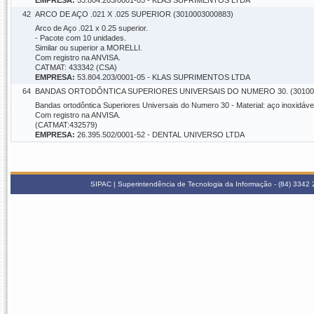
EMPRESA:
53.804.203/0001-05 - KLAS SUPRIMENTOS LTDA
42
ARCO DE AÇO .021 X .025 SUPERIOR (3010003000883)
Arco de Aço .021 x 0.25 superior.
- Pacote com 10 unidades.
Similar ou superior a MORELLI.
Com registro na ANVISA.
CATMAT: 433342 (CSA)
EMPRESA:
53.804.203/0001-05 - KLAS SUPRIMENTOS LTDA
64
BANDAS ORTODÔNTICA SUPERIORES UNIVERSAIS DO NUMERO 30. (30100
Bandas ortodôntica Superiores Universais do Numero 30 - Material: aço inoxidável
Com registro na ANVISA.
(CATMAT:432579)
EMPRESA:
26.395.502/0001-52 - DENTAL UNIVERSO LTDA
SIPAC | Superintendência de Tecnologia da Informação - (84) 3342 