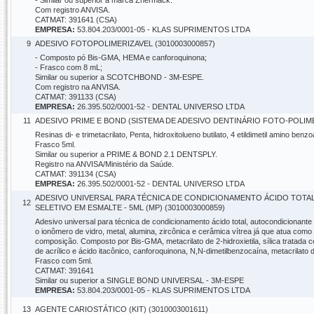
- Similar ou superior a marca Zhermack.
Com registro ANVISA.
CATMAT: 391641 (CSA)
EMPRESA:
53.804.203/0001-05 - KLAS SUPRIMENTOS LTDA
9
ADESIVO FOTOPOLIMERIZAVEL (3010003000857)
- Composto pó Bis-GMA, HEMA e canforoquinona;
- Frasco com 8 mL;
Similar ou superior a SCOTCHBOND - 3M-ESPE.
Com registro na ANVISA.
CATMAT: 391133 (CSA)
EMPRESA:
26.395.502/0001-52 - DENTAL UNIVERSO LTDA
11
ADESIVO PRIME E BOND (SISTEMA DE ADESIVO DENTINÁRIO FOTO-POLIMER
Resinas di- e trimetacrilato, Penta, hidroxitolueno butilato, 4 etildimetil amino be
Frasco 5ml.
Similar ou superior a PRIME & BOND 2.1 DENTSPLY.
Registro na ANVISA/Ministério da Saúde.
CATMAT: 391134 (CSA)
EMPRESA:
26.395.502/0001-52 - DENTAL UNIVERSO LTDA
ADESIVO UNIVERSAL PARA TÉCNICA DE CONDICIONAMENTO ÁCIDO TOT
12
SELETIVO EM ESMALTE - 5ML (MP) (3010003000859)
Adesivo universal para técnica de condicionamento ácido total, autocondicionant
o ionômero de vidro, metal, alumina, zircônica e cerâmica vítrea já que atua co
composição. Composto por Bis-GMA, metacrilato de 2-hidroxietila, sílica tratada com
de acrílico e ácido itacônico, canforoquinona, N,N-dimetilbenzocaína, metacrilato de 
Frasco com 5ml.
CATMAT: 391641
Similar ou superior a SINGLE BOND UNIVERSAL - 3M-ESPE
EMPRESA:
53.804.203/0001-05 - KLAS SUPRIMENTOS LTDA
13
AGENTE CARIOSTÁTICO (KIT) (3010003001611)