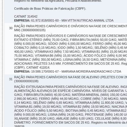
Registro no Ministério da Agricultura, Pecuária e Abastecimento.
Certificado de Boas Práticas de Fabricação (CBPF).
CATMAT 314542
EMPRESA:
61.972.818/0001-60 - MIA VITTA NUTRICAO ANIMAL LTDA
RAÇÃO PARA PEIXES CARNÍVOROS E ONÍVOROS NA FASE DE CRESCIMENT
30
MM) (3006000000105)
RAÇÃO PARA PEIXES ONÍVOROS E CARNÍVOROS NA FASE DE CRESCIMENTO. 
EXTRATO ETÉREO (MÍN) 70,00 G/KG; FIBRA BRUTA (MÁX) 50,00 G/KG; MATÉ
(MÍN) 6.000,00 MG/KG; SÓDIO (MÍN) 6.000,00 MG/KG; FERRO (MÍN) 45,00 
COBALTO (MÍN) 0,15 MG/KG; IODO (MÍN) 1,50 MG/KG; SELÊNIO (MÍN) 0,45 MG/
400,00 UI/KG; VITAMINA K3 (MÍN) 7,50 MG/KG; VITAMINA B1 (MÍN) 15,00 MG
75,00 MG/KG; VITAMINA B6 (MÍN) 15,00 MG/KG; ÁCIDO FÓLICO (MÍN) 6,00 MG
VITAMINA C (MÍN) 350,00 MG/KG; LISINA (MÍN) 16,50 G/KG; METIONINA (M
ADICIONAIS: PELETES 3 A 5 MM. FORNECIMENTO EM SACOS DE 25 KG. Registro no 
(CBPF). CATMAT 411814.
EMPRESA:
19.588.170/0001-67 - MARIANA MOREIRA ANDRASCHKO LTDA
RAÇÃO PARA PEIXES CARNÍVOROS NA FASE DE ALEVINO (PELETES COM 
31
(3006000000108)
RAÇÃO EXTRUSADA PARA PEIXES CARNÍVOROS NA FASE DE ALEVINO. IN
ALIMENTAÇÃO ALEVINOS DE ESPÉCIE CARNÍVORA. NÍVEIS DE GARANTIA: UM
G/KG; FIBRA BRUTA (MÁX) 40,00 G/KG; MATÉRIA MINERAL (MÁX) 150,00 G/KG
2.990,00 MG/KG; FERRO (MÍN) 44,00 MG/KG; COBRE (MÍN) 7,00 MG/KG; MAN
0,14 MG/KG; SELÊNIO (MÍN) 0,65 MG/KG; VITAMINA A (MÍN) 11.800,00 UI/KG; V
VITAMINA B1 (MÍN) 19,50 MG/KG; VITAMINA B2 (MÍN) 19,50 MG/KG; NIACINA
ÁCIDO FÓLICO (MÍN) 5,50 MG/KG; BIOTINA (MÍN) 0,45 MG/KG; VITAMINA B12
(MÍN) 9.000,00 MG/KG; LISINA (MÍN) 24,00 G/KG, PROTENASE (MÍN) 140,00 
XILANASE (MÍN) 20,00 U/KG; AMILASE (MÍN) 6,00 U/KG; CELULASE (MÍN)
DIÂMETRO. FORNECIMENTO EM SACOS DE 25 KG. Registro no Ministério da Agric
268026.