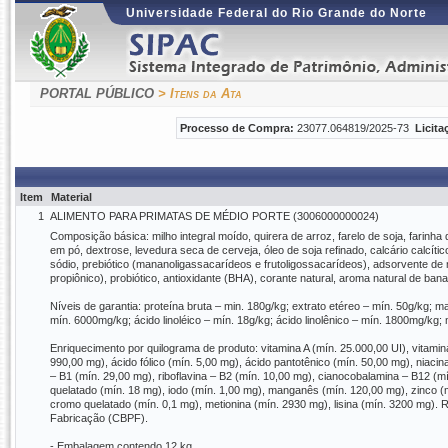
Universidade Federal do Rio Grande do Norte
PORTAL PÚBLICO
> Itens da Ata
Processo de Compra:
23077.064819/2025-73
Licita
Item
Material
1
ALIMENTO PARA PRIMATAS DE MÉDIO PORTE (3006000000024)
Composição básica: milho integral moído, quirera de arroz, farelo de soja, farinha 
em pó, dextrose, levedura seca de cerveja, óleo de soja refinado, calcário calcítico
sódio, prebiótico (mananoligassacarídeos e frutoligossacarídeos), adsorvente de mi
propiônico), probiótico, antioxidante (BHA), corante natural, aroma natural de bana
Níveis de garantia: proteína bruta – min. 180g/kg; extrato etéreo – mín. 50g/kg; m
mín. 6000mg/kg; ácido linoléico – mín. 18g/kg; ácido linolênico – mín. 1800mg/kg
Enriquecimento por quilograma de produto: vitamina A (mín. 25.000,00 UI), vitamin
990,00 mg), ácido fólico (mín. 5,00 mg), ácido pantotênico (mín. 50,00 mg), niacina
– B1 (mín. 29,00 mg), riboflavina – B2 (mín. 10,00 mg), cianocobalamina – B12 (mí
quelatado (mín. 18 mg), iodo (mín. 1,00 mg), manganês (mín. 120,00 mg), zinco (mí
cromo quelatado (mín. 0,1 mg), metionina (mín. 2930 mg), lisina (mín. 3200 mg). R
Fabricação (CBPF).
- Embalagem contendo 12 kg.