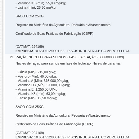
- Vitamina K3 (mín): 55,00 mg/kg;
- Lisina (min): 25,30 mg/kg;
SACO COM 25KG.
Registro no Ministério da Agricultura, Pecuária e Abastecimento.
Certificado de Boas Práticas de Fabricação (CBPF).
(CATMAT: 294169)
EMPRESA:
10.661.512/0001-52 - PISCIS INDUSTRIA E COMERCIO LTDA
21
RAÇÃO NÚCLEO PARA SUÍNOS - FASE LACTAÇÃO (3006000000089)
Núcleo de ração para suínos em fase de lactação. Níveis de garantia:
- Cálcio (Min): 215,00 g/kg;
- Fósforo (Min): 46,00 g/kg;
- Vitamina A (Mín): 315.000,00 g/kg;
- Vitamina D3 (Mín): 57.000,00 g/kg;
- Vitamina E: 1.250,00 UI/kg;
- Vitamina K3 (mín): 63,00 mg/kg;
- Fitase (Min): 12,50 mg/kg;
SACO COM 25KG.
Registro no Ministério da Agricultura, Pecuária e Abastecimento.
Certificado de Boas Práticas de Fabricação (CBPF).
(CATMAT: 294169)
EMPRESA:
10.661.512/0001-52 - PISCIS INDUSTRIA E COMERCIO LTDA