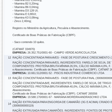
- Vitamina B12 0,80mcg;
- Vitamina B2 0,20mg;
- Vitamina B6 0,04mg;
- Vitamina D3 128 UI;
- Vitamina E 0,80UI;
- Vitamina K3 0,08mg;
- Zinco 2,40mg;
Registro no Ministério da Agricultura, Pecuária e Abastecimento.
Certificado de Boas Práticas de Fabricação (CBPF).
- Saco contendo 10 quilos.
(CATMAT 334970)
EMPRESA:
26.352.751/0001-60 - CAMPO VERDE AGRICOLA LTDA
12
RAÇÃO CONCENTRADA PARA AVES - FASE DE POSTURA E CRESCIMENTO (3
RAÇÃO CONCENTRADA PARA AVES, INGREDIENTES: FARELO DE SOJA, DE
COMPONENTES: PROTEÍNA BRUTA MÍNIMA 26,5%, CÁLCIO MÁXIMA 4,0%, F. FOR
e Abastecimento. Certificado de Boas Práticas de Fabricação (CBPF). CATMAT 2
EMPRESA:
10.661.512/0001-52 - PISCIS INDUSTRIA E COMERCIO LTDA
13
RAÇÃO CONCENTRADA PARA AVES - FASE DE POSTURA FINAL (3006000000
RAÇÃO CONCENTRADA AVE, INGREDIENTES: FARELO DE SOJA, DE TRIGO
COMPONENTES: PROTEÍNA BRUTA MÍNIMA 40,0%, CÁLCIO MÁXIMA 5,0%, F, CARA
Abastecimento.
Certificado de Boas Práticas de Fabricação (CBPF). CATMAT 265556
EMPRESA:
19.588.170/0001-67 - MARIANA MOREIRA ANDRASCHKO LTDA
RAÇÃO EXTRUSADA PARA ENGORDA DE CAMARÃO (3G E ACIMA) CRIADO E
14
(3006000000119)
RAÇÃO EXTRUSADA PARA CAMARÕES. INGREDIENTES: FONTES DE PROTEÍ