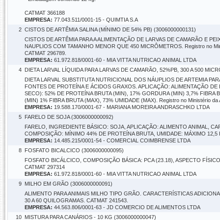
CATMAT 366188
EMPRESA:
77.043.511/0001-15 - QUIMTIA S.A
2
CISTOS DE ARTÊMIA SALINA (MÍNIMO DE 54% PB) (3006000000131)
CISTOS DE ARTÊMIA PARA A ALIMENTAÇÃO DE LARVAS DE CAMARÃO E PEI
NAUPLIOS COM TAMANHO MENOR QUE 450 MICRÔMETROS. Registro no Ministério d
CATMAT 296789.
EMPRESA:
61.972.818/0001-60 - MIA VITTA NUTRICAO ANIMAL LTDA
4
DIETA LARVAL LÍQUIDA PARA LARVAS DE CAMARÃO, 52%PB, 300 A 500 MIC
DIETA LARVAL SUBSTITUTA NUTRICIONAL DOS NÁUPLIOS DE ARTEMIA PA
FONTES DE PROTEÍNA E ÁCIDOS GRAXOS. APLICAÇÃO: ALIMENTAÇÃO DE 
SECO): 52% DE PROTEÍNA BRUTA (MIN), 17% GORDURA (MIN) 3,7% FIBRA 
(MIN) 1% FIBRA BRUTA (MAX), 73% UMIDADE (MAX). Registro no Ministério da A
EMPRESA:
19.588.170/0001-67 - MARIANA MOREIRA ANDRASCHKO LTDA
5
FARELO DE SOJA (3006000000092)
FARELO, INGREDIENTE BÁSICO: SOJA, APLICAÇÃO: ALIMENTO ANIMAL, 
COMPOSIÇÃO: MÍNIMO 44% DE PROTEÍNA BRUTA, UMIDADE: MÁXIMO 12,5
EMPRESA:
14.485.215/0001-54 - COMERCIAL COIMBRENSE LTDA
8
FOSFATO BICALCICO (3006000000095)
FOSFATO BICÁLCICO, COMPOSIÇÃO BÁSICA: PCA (23.18), ASPECTO FÍSIC
CATMAT 297314
EMPRESA:
61.972.818/0001-60 - MIA VITTA NUTRICAO ANIMAL LTDA
9
MILHO EM GRÃO (3006000000091)
ALIMENTO PARA ANIMAIS MILHO TIPO GRÃO. CARACTERÍSTICAS ADICION
30 A 60 QUILOGRAMAS. CATMAT 241543.
EMPRESA:
44.563.806/0001-63 - JD COMERCIO DE ALIMENTOS LTDA
10
MISTURA PARA CANÁRIOS - 10 KG (3006000000047)