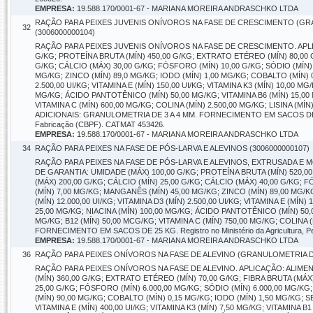
EMPRESA:
19.588.170/0001-67 - MARIANA MOREIRA ANDRASCHKO LTDA
RAÇÃO PARA PEIXES JUVENIS ONÍVOROS NA FASE DE CRESCIMENTO (GRA
32
(3006000000104)
RAÇÃO PARA PEIXES JUVENIS ONÍVOROS NA FASE DE CRESCIMENTO. APL
G/KG; PROTEÍNA BRUTA (MÍN) 450,00 G/KG; EXTRATO ETÉREO (MÍN) 80,00 G
G/KG; CÁLCIO (MÁX) 30,00 G/KG; FÓSFORO (MÍN) 10,00 G/KG; SÓDIO (MÍN)
MG/KG; ZINCO (MÍN) 89,0 MG/KG; IODO (MÍN) 1,00 MG/KG; COBALTO (MÍN) 0,
2.500,00 UI/KG; VITAMINA E (MÍN) 150,00 UI/KG; VITAMINA K3 (MÍN) 10,00 MG
MG/KG; ÁCIDO PANTOTÊNICO (MÍN) 50,00 MG/KG; VITAMINA B6 (MÍN) 15,00 
VITAMINA C (MÍN) 600,00 MG/KG; COLINA (MÍN) 2.500,00 MG/KG; LISINA (
ADICIONAIS: GRANULOMETRIA DE 3 A 4 MM. FORNECIMENTO EM SACOS DE 25KG. Reg
Fabricação (CBPF). CATMAT 453426.
EMPRESA:
19.588.170/0001-67 - MARIANA MOREIRA ANDRASCHKO LTDA
34
RAÇÃO PARA PEIXES NA FASE DE PÓS-LARVA E ALEVINOS (3006000000107)
RAÇÃO PARA PEIXES NA FASE DE PÓS-LARVA E ALEVINOS, EXTRUSADA E
DE GARANTIA: UMIDADE (MÁX) 100,00 G/KG; PROTEÍNA BRUTA (MÍN) 520,00
(MÁX) 200,00 G/KG; CÁLCIO (MÍN) 25,00 G/KG; CÁLCIO (MÁX) 40,00 G/KG; 
(MÍN) 7,00 MG/KG; MANGANÊS (MÍN) 45,00 MG/KG; ZINCO (MÍN) 89,00 MG/KG
(MÍN) 12.000,00 UI/KG; VITAMINA D3 (MÍN) 2.500,00 UI/KG; VITAMINA E (MÍN)
25,00 MG/KG; NIACINA (MÍN) 100,00 MG/KG; ÁCIDO PANTOTÊNICO (MÍN) 50,0
MG/KG; B12 (MÍN) 50,00 MCG/KG; VITAMINA C (MÍN) 750,00 MG/KG; COLINA
FORNECIMENTO EM SACOS DE 25 KG. Registro no Ministério da Agricultura, Pec
EMPRESA:
19.588.170/0001-67 - MARIANA MOREIRA ANDRASCHKO LTDA
36
RAÇÃO PARA PEIXES ONÍVOROS NA FASE DE ALEVINO (GRANULOMETRIA DE 2
RAÇÃO PARA PEIXES ONÍVOROS NA FASE DE ALEVINO. APLICAÇÃO: ALIMEN
(MÍN) 360,00 G/KG; EXTRATO ETÉREO (MÍN) 70,00 G/KG; FIBRA BRUTA (MÁX)
25,00 G/KG; FÓSFORO (MÍN) 6.000,00 MG/KG; SÓDIO (MÍN) 6.000,00 MG/K
(MÍN) 90,00 MG/KG; COBALTO (MÍN) 0,15 MG/KG; IODO (MÍN) 1,50 MG/KG; SEL
VITAMINA E (MÍN) 400,00 UI/KG; VITAMINA K3 (MÍN) 7,50 MG/KG; VITAMINA B