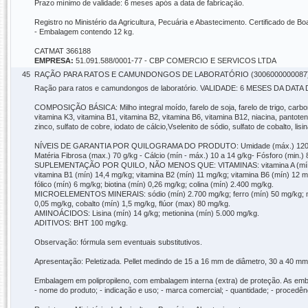
Prazo mínimo de validade: 6 meses após a data de fabricação.
Registro no Ministério da Agricultura, Pecuária e Abastecimento. Certificado de 
- Embalagem contendo 12 kg.
CATMAT 366188
EMPRESA:
51.091.588/0001-77 - CBP COMERCIO E SERVICOS LTDA
45
RAÇÃO PARA RATOS E CAMUNDONGOS DE LABORATÓRIO (3006000000087
Ração para ratos e camundongos de laboratório. VALIDADE: 6 MESES DA DAT
COMPOSIÇÃO BÁSICA: Milho integral moído, farelo de soja, farelo de trigo, carbonat
vitamina K3, vitamina B1, vitamina B2, vitamina B6, vitamina B12, niacina, pantotena
zinco, sulfato de cobre, iodato de cálcio,Vselenito de sódio, sulfato de cobalto, lisi
NÍVEIS DE GARANTIA POR QUILOGRAMA DO PRODUTO: Umidade (máx.) 120 g/kg - Pro
Matéria Fibrosa (max.) 70 g/kg - Cálcio (mín - máx.) 10 a 14 g/kg- Fósforo (min.) 
SUPLEMENTAÇÃO POR QUILO, NÃO MENOS QUE: VITAMINAS: vitamina A (mín) 25.500
vitamina B1 (mín) 14,4 mg/kg; vitamina B2 (mín) 11 mg/kg; vitamina B6 (mín) 12 m
fólico (mín) 6 mg/kg; biotina (mín) 0,26 mg/kg; colina (mín) 2.400 mg/kg.
MICROELEMENTOS MINERAIS: sódio (mín) 2.700 mg/kg; ferro (mín) 50 mg/kg; mang
0,05 mg/kg, cobalto (mín) 1,5 mg/kg, flúor (max) 80 mg/kg.
AMINOÁCIDOS: Lisina (mín) 14 g/kg; metionina (mín) 5.000 mg/kg.
ADITIVOS: BHT 100 mg/kg.
Observação: fórmula sem eventuais substitutivos.
Apresentação: Peletizada. Pellet medindo de 15 a 16 mm de diâmetro, 30 a 40 m
Embalagem em polipropileno, com embalagem interna (extra) de proteção. As emba
- nome do produto; - indicação e uso; - marca comercial; - quantidade; - procedênc