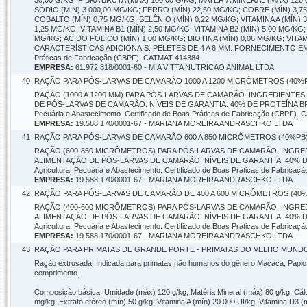
30,00 G/KG; FIBRA BRUTA (MÁX) 100,00 G/KG; MATÉRIA MINERAL (MÁX) 120,
SÓDIO (MÍN) 3.000,00 MG/KG; FERRO (MÍN) 22,50 MG/KG; COBRE (MÍN) 3,7
COBALTO (MÍN) 0,75 MG/KG; SELÊNIO (MÍN) 0,22 MG/KG; VITAMINA A (MÍN) 3.0
1,25 MG/KG; VITAMINA B1 (MÍN) 2,50 MG/KG; VITAMINA B2 (MÍN) 5,00 MG/KG
MG/KG; ÁCIDO FÓLICO (MÍN) 1,00 MG/KG; BIOTINA (MÍN) 0,06 MG/KG; VITA
CARACTERÍSTICAS ADICIONAIS: PELETES DE 4 A 6 MM. FORNECIMENTO EM SACOS D
Práticas de Fabricação (CBPF). CATMAT 414384.
EMPRESA:
61.972.818/0001-60 - MIA VITTA NUTRICAO ANIMAL LTDA
40
RAÇÃO PARA PÓS-LARVAS DE CAMARÃO 1000 A 1200 MICRÔMETROS (40%PB
RAÇÃO (1000 A 1200 MM) PARA PÓS-LARVAS DE CAMARÃO. INGREDIENTE
DE PÓS-LARVAS DE CAMARÃO. NÍVEIS DE GARANTIA: 40% DE PROTEÍNA BRUTA (
Pecuária e Abastecimento. Certificado de Boas Práticas de Fabricação (CBPF).
EMPRESA:
19.588.170/0001-67 - MARIANA MOREIRA ANDRASCHKO LTDA
41
RAÇÃO PARA PÓS-LARVAS DE CAMARÃO 600 A 850 MICRÔMETROS (40%PB) 
RAÇÃO (600-850 MICRÔMETROS) PARA PÓS-LARVAS DE CAMARÃO. INGRE
ALIMENTAÇÃO DE PÓS-LARVAS DE CAMARÃO. NÍVEIS DE GARANTIA: 40% DE PR
Agricultura, Pecuária e Abastecimento. Certificado de Boas Práticas de Fabric
EMPRESA:
19.588.170/0001-67 - MARIANA MOREIRA ANDRASCHKO LTDA
42
RAÇÃO PARA PÓS-LARVAS DE CAMARÃO DE 400 A 600 MICRÔMETROS (40%P
RAÇÃO (400-600 MICRÔMETROS) PARA PÓS-LARVAS DE CAMARÃO. INGRE
ALIMENTAÇÃO DE PÓS-LARVAS DE CAMARÃO. NÍVEIS DE GARANTIA: 40% DE PR
Agricultura, Pecuária e Abastecimento. Certificado de Boas Práticas de Fabric
EMPRESA:
19.588.170/0001-67 - MARIANA MOREIRA ANDRASCHKO LTDA
43
RAÇÃO PARA PRIMATAS DE GRANDE PORTE - PRIMATAS DO VELHO MUNDO 
Ração extrusada. Indicada para primatas não humanos do gênero Macaca, Papio
comprimento.
Composição básica: Umidade (máx) 120 g/kg, Matéria Mineral (máx) 80 g/kg, Cálci
mg/kg, Extrato etéreo (mín) 50 g/kg, Vitamina A (mín) 20.000 UI/kg, Vitamina D3 (