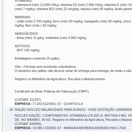
VITAMINAS:
- vitamina A (min) 13.000 UI/kg; vitamina D3 (min) 2.000 UI/kg; vitamina E (min) 3
(min) 7 mg/kg; vitamina B12 (min) 22 mcg/kg; niacina (min) 60 mg/kg; ácido pantotê
MINERAIS:
- sódio (min) 2.700 mg/kg; ferro (min) 50 mg/kg; manganês (min) 60 mg/kg; zinco (
mg/kg; flúor (máx.) 60 mg/kg;
AMINOÁCIDOS:
- lisina (min) 12 g/kg; metionina (min) 4.000 mg/kg;
ADITIVOS:
- BHT 100 mg/kg;
Embalagem contendo 20 quilos;
Obs.: Fórmula sem eventuais substitutivos.
O tamanho dos pellets não deverá variar de entrega para entrega, de modo a não 
Registro no Ministério da Agricultura, Pecuária e Abastecimento.
Certificado de Boas Práticas de Fabricação (CBPF).
(CATMAT 311337)
EMPRESA:
77.043.511/0001-15 - QUIMTIA S.A
18
RAÇÃO NÚCLEO BALANCEADO PARA SUINOS - FASE GESTAÇÃO (300600000
NÚCLEO RAÇÃO, COMPONENTES: VITAMINA A 178.200 UI, BIOTINA 3 MG, 
DE, NO MÁXIMO, 40 KG. Registro no Ministério da Agricultura, Pecuária e Abaste
(CATMAT 620656).
EMPRESA:
19.588.170/0001-67 - MARIANA MOREIRA ANDRASCHKO LTDA