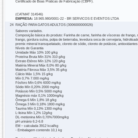
Certificado de Boas Práticas de Fabricação (CBPF).
(CATMAT 314546)
EMPRESA:
18.965.980/0001-22 - BR SERVICOS E EVENTOS LTDA
24
RAÇÃO PARA GATOS ADULTOS (3006000000026)
Sabores variados.
Composição básica do produto: Farinha de carne, farinha de vísceras de frango, mil
frango, gordura suína, polpa de beterraba, levedura seca de cervejaria, hidrolisado
premix mineral transquelatado, cloreto de sódio, cloreto de potássio, antioxidant
Níveis de Garantia
Umidade Máx 10% 100 g/kg
Proteína Bruta Mín 31% 310 g/kg
Extrato Etéreo Mín 12% 120 g/kg
Matéria Mineral Máx 8,0% 80 g/kg
Matéria Fibrosa Máx 3,5% 35 g/kg
Cálcio Máx 1,5% 15 g/kg
Mín 0,7% 7.000 mg/kg
Fósforo Mín 0,6% 6000 mg/kg
Sódio Mín 0,20% 2000 mg/kg
Potássio Mín 0,5% 5000 mg/kg
Magnésio máx 0,1% 1000mg/kg
Ômega 6 Mín 1,8% 18 g/kg
Ômega 3 Mín 0,18% 1800 mg/kg
Taurina Mín 0,13% 1300 mg/kg
L-lisina Mín 1,2% 12g/kg
DL-metionina Mín 0,70%7000mg/kg
pH urinário 6.2-6.8
EM – calculada 3912 kcal/kg
- Embalagem contendo 10,1 kg