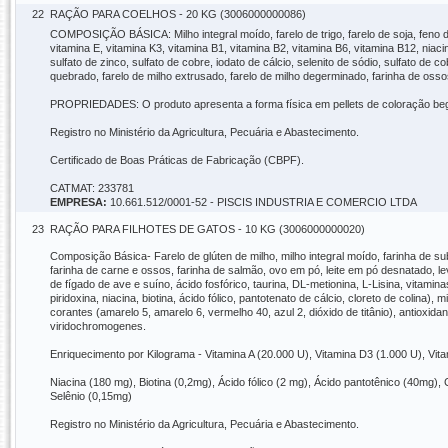
22
RAÇÃO PARA COELHOS - 20 KG (3006000000086)
COMPOSIÇÃO BÁSICA: Milho integral moído, farelo de trigo, farelo de soja, feno de 
vitamina E, vitamina K3, vitamina B1, vitamina B2, vitamina B6, vitamina B12, niacina
sulfato de zinco, sulfato de cobre, iodato de cálcio, selenito de sódio, sulfato de co
quebrado, farelo de milho extrusado, farelo de milho degerminado, farinha de ossos
PROPRIEDADES: O produto apresenta a forma física em pellets de coloração b
Registro no Ministério da Agricultura, Pecuária e Abastecimento.
Certificado de Boas Práticas de Fabricação (CBPF).
CATMAT: 233781
EMPRESA:
10.661.512/0001-52 - PISCIS INDUSTRIA E COMERCIO LTDA
23
RAÇÃO PARA FILHOTES DE GATOS - 10 KG (3006000000020)
Composição Básica- Farelo de glúten de milho, milho integral moído, farinha de subp
farinha de carne e ossos, farinha de salmão, ovo em pó, leite em pó desnatado, lev
de fígado de ave e suíno, ácido fosfórico, taurina, DL-metionina, L-Lisina, vitamin
piridoxina, niacina, biotina, ácido fólico, pantotenato de cálcio, cloreto de colina),
corantes (amarelo 5, amarelo 6, vermelho 40, azul 2, dióxido de titânio), antiox
viridochromogenes.
Enriquecimento por Kilograma - Vitamina A (20.000 U), Vitamina D3 (1.000 U), Vit
Niacina (180 mg), Biotina (0,2mg), Ácido fólico (2 mg), Ácido pantotênico (40mg)
Selênio (0,15mg)
Registro no Ministério da Agricultura, Pecuária e Abastecimento.