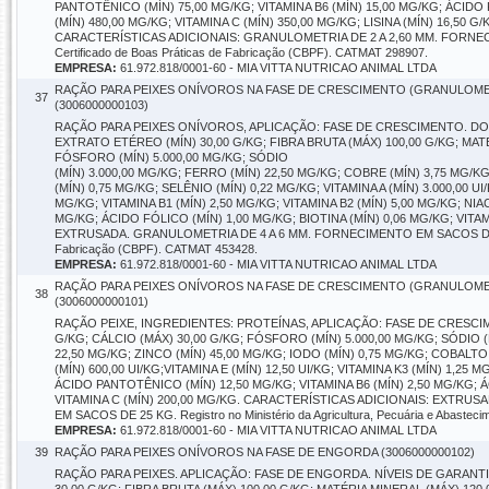
PANTOTÊNICO (MÍN) 75,00 MG/KG; VITAMINA B6 (MÍN) 15,00 MG/KG; ÁCIDO F
(MÍN) 480,00 MG/KG; VITAMINA C (MÍN) 350,00 MG/KG; LISINA (MÍN) 16,50
CARACTERÍSTICAS ADICIONAIS: GRANULOMETRIA DE 2 A 2,60 MM. FORNECIMENTO
Certificado de Boas Práticas de Fabricação (CBPF). CATMAT 298907.
EMPRESA:
61.972.818/0001-60 - MIA VITTA NUTRICAO ANIMAL LTDA
RAÇÃO PARA PEIXES ONÍVOROS NA FASE DE CRESCIMENTO (GRANULOMETR
37
(3006000000103)
RAÇÃO PARA PEIXES ONÍVOROS, APLICAÇÃO: FASE DE CRESCIMENTO. DOS
EXTRATO ETÉREO (MÍN) 30,00 G/KG; FIBRA BRUTA (MÁX) 100,00 G/KG; MATÉ
FÓSFORO (MÍN) 5.000,00 MG/KG; SÓDIO
(MÍN) 3.000,00 MG/KG; FERRO (MÍN) 22,50 MG/KG; COBRE (MÍN) 3,75 MG/K
(MÍN) 0,75 MG/KG; SELÊNIO (MÍN) 0,22 MG/KG; VITAMINA A (MÍN) 3.000,00 UI/
MG/KG; VITAMINA B1 (MÍN) 2,50 MG/KG; VITAMINA B2 (MÍN) 5,00 MG/KG; NIA
MG/KG; ÁCIDO FÓLICO (MÍN) 1,00 MG/KG; BIOTINA (MÍN) 0,06 MG/KG; VITA
EXTRUSADA. GRANULOMETRIA DE 4 A 6 MM. FORNECIMENTO EM SACOS DE 25 KG. Re
Fabricação (CBPF). CATMAT 453428.
EMPRESA:
61.972.818/0001-60 - MIA VITTA NUTRICAO ANIMAL LTDA
RAÇÃO PARA PEIXES ONÍVOROS NA FASE DE CRESCIMENTO (GRANULOMETR
38
(3006000000101)
RAÇÃO PEIXE, INGREDIENTES: PROTEÍNAS, APLICAÇÃO: FASE DE CRESCIME
G/KG; CÁLCIO (MÁX) 30,00 G/KG; FÓSFORO (MÍN) 5.000,00 MG/KG; SÓDIO 
22,50 MG/KG; ZINCO (MÍN) 45,00 MG/KG; IODO (MÍN) 0,75 MG/KG; COBALTO (
(MÍN) 600,00 UI/KG;VITAMINA E (MÍN) 12,50 UI/KG; VITAMINA K3 (MÍN) 1,25 
ÁCIDO PANTOTÊNICO (MÍN) 12,50 MG/KG; VITAMINA B6 (MÍN) 2,50 MG/KG; ÁC
VITAMINA C (MÍN) 200,00 MG/KG. CARACTERÍSTICAS ADICIONAIS: EXTRU
EM SACOS DE 25 KG. Registro no Ministério da Agricultura, Pecuária e Abasteci
EMPRESA:
61.972.818/0001-60 - MIA VITTA NUTRICAO ANIMAL LTDA
39
RAÇÃO PARA PEIXES ONÍVOROS NA FASE DE ENGORDA (3006000000102)
RAÇÃO PARA PEIXES. APLICAÇÃO: FASE DE ENGORDA. NÍVEIS DE GARANTIA