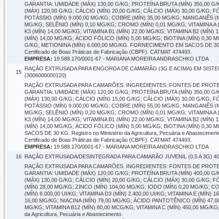
GARANTIA: UMIDADE (MÁX) 130,00 G/KG; PROTEÍNA BRUTA (MÍN) 350,00 G/
(MÁX) 120,00 G/KG; CÁLCIO (MÍN) 20,00 G/KG; CÁLCIO (MÁX) 30,00 G/KG; 
POTÁSSIO (MÍN) 9.000,00 MG/KG; COBRE (MÍN) 35,00 MG/KG; MANGANÊS (MÍ
MG/KG; SELÊNIO (MÍN) 0,10 MG/KG; CROMO (MÍN) 0,01 MG/KG; VITAMINA A (MÍ
K3 (MÍN) 14,00 MG/KG; VITAMINA B1 (MÍN) 22,00 MG/KG; VITAMINA B2 (MÍN)
(MÍN) 14,00 MG/KG; ÁCIDO FÓLICO (MÍN) 5,00 MG/KG; BIOTINA (MÍN) 0,30 MG
G/KG; METIONINA (MÍN) 6.000,00 MG/KG. FORNECIMENTO EM SACOS DE 30 QUILO
Certificado de Boas Práticas de Fabricação (CBPF). CATMAT 474493.
EMPRESA:
19.588.170/0001-67 - MARIANA MOREIRA ANDRASCHKO LTDA
RAÇÃO EXTRUSADA PARA ENGORDA DE CAMARÃO (3G E ACIMA) EM SISTEM
15
(3006000000120)
RAÇÃO EXTRUSADA PARA CAMARÕES. INGREDIENTES: FONTES DE PROTEÍ
GARANTIA: UMIDADE (MÁX) 120,00 G/KG; PROTEÍNA BRUTA (MÍN) 350,00 G/
(MÁX) 130,00 G/KG; CÁLCIO (MÍN) 15,00 G/KG; CÁLCIO (MÁX) 30,00 G/KG; 
POTÁSSIO (MÍN) 9.000,00 MG/KG; COBRE (MÍN) 55,00 MG/KG; MANGANÊS (MÍ
MG/KG; SELÊNIO (MÍN) 0,20 MG/KG; CROMO (MÍN) 0,01 MG/KG; VITAMINA A (MÍ
K3 (MÍN) 14,00 MG/KG; VITAMINA B1 (MÍN) 22,00 MG/KG; VITAMINA B2 (MÍN)
(MÍN) 14,00 MG/KG; ÁCIDO FÓLICO (MÍN) 5,00 MG/KG; BIOTINA (MÍN) 0,30
SACOS DE 30 KG. Registro no Ministério da Agricultura, Pecuária e Abasteciment
Certificado de Boas Práticas de Fabricação (CBPF). CATMAT 474493.
EMPRESA:
19.588.170/0001-67 - MARIANA MOREIRA ANDRASCHKO LTDA
16
RAÇÃO EXTRUSADA/DESINTEGRADA PARA CAMARÃO JUVENIL (0,5 A 3G) 40%
RAÇÃO EXTRUSADA PARA CAMARÕES. INGREDIENTES: FONTES DE PROTEÍ
GARANTIA: UMIDADE (MÁX) 120,00 G/KG; PROTEÍNA BRUTA (MÍN) 400,00 G/
(MÁX) 130,00 G/KG; CÁLCIO (MÍN) 20,00 G/KG; CÁLCIO (MÁX) 30,00 G/KG;
(MÍN) 28,00 MG/KG; ZINCO (MÍN) 104,00 MG/KG; IODO (MÍN) 0,20 MG/KG; C
(MÍN) 8.000,00 UI/KG; VITAMINA D3 (MÍN) 2.400,00 UI/KG; VITAMINA E (MÍN) 
16,00 MG/KG; NIACINA (MÍN) 79,00 MG/KG; ÁCIDO PANTOTÊNICO (MÍN) 47,00
MG/KG; VITAMINA B12 (MÍN) 80,00 MCG/KG; VITAMINA C (MÍN) 450,00 MG/KG
da Agricultura, Pecuária e Abastecimento.