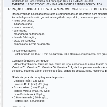
Certificado de Boas Práticas de Fabricação (CBPF). CATMAT 474493.
EMPRESA:
19.588.170/0001-67 - MARIANA MOREIRA ANDRASCHKO LTDA
17
RAÇÃO IRRADIADA PELETIZADA PARA RATOS E CAMUNDONGOS DE LABORAT
Ração irradiada peletizada para ratos e camundongos de laboratório com embalag
As embalagens deverão garantir a integridade do produto, devendo na parte exter
- nome do produto;
- indicação e uso;
- marca comercial;
- quantidade;
- procedência de fabricação;
- data de fabricação;
- prazo de validade;
- composição, níveis de garantia;
Tamanho dos pellets:
- Pellet medindo de 15 a 16 mm de diâmetro, 30 a 40 mm e comprimento, alto gra
Composição Básica do Produto:
- Milho integral moído, farelo de soja, farelo de trigo, carbonato de cálcio, fosfato
Vitamina B1, Vitamina B2, Vitamina B6, Vitamina B12, niacina, pantotenato de cálcio,
de cobre, iodato de cálcio, selenito de sódio, sulfato de cobalto, lisina, metionina, 
Níveis de garantia por quilograma de produto:
- Umidade (máx.) 125 g/kg;
- Proteína Bruta (min) 220 g/kg;
- Extrato etéreo (min) 50 g/kg;
- Matéria Mineral (máx.) 90 g/kg;
- Fibra Bruta (máx.) 70 g/kg;
- Cálcio (min-máx.) 10-14 g/kg;
- Fósforo (min) 6.000 mg/kg;