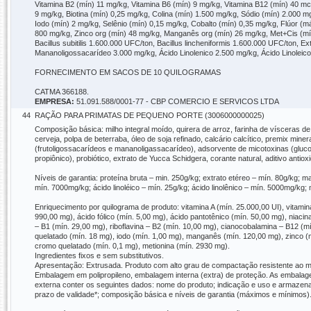
Vitamina B2 (mín) 11 mg/kg, Vitamina B6 (mín) 9 mg/kg, Vitamina B12 (mín) 40 mcg
9 mg/kg, Biotina (mín) 0,25 mg/kg, Colina (mín) 1.500 mg/kg, Sódio (mín) 2.000 
Iodo (mín) 2 mg/kg, Selênio (mín) 0,15 mg/kg, Cobalto (mín) 0,35 mg/kg, Flúor (
800 mg/kg, Zinco org (mín) 48 mg/kg, Manganês org (mín) 26 mg/kg, Met+Cis (mín
Bacillus subitilis 1.600.000 UFC/ton, Bacillus lincheniformis 1.600.000 UFC/ton, 
Mananoligossacarídeo 3.000 mg/kg, Ácido Linolenico 2.500 mg/kg, Ácido Linoleic
FORNECIMENTO EM SACOS DE 10 QUILOGRAMAS
CATMA 366188.
EMPRESA:
51.091.588/0001-77 - CBP COMERCIO E SERVICOS LTDA
44
RAÇÃO PARA PRIMATAS DE PEQUENO PORTE (3006000000025)
Composição básica: milho integral moído, quirera de arroz, farinha de vísceras de 
cerveja, polpa de beterraba, óleo de soja refinado, calcário calcítico, premix miner
(frutoligossacarídeos e mananoligassacarídeo), adsorvente de micotoxinas (glucoman
propiônico), probiótico, extrato de Yucca Schidgera, corante natural, aditivo antio
Níveis de garantia: proteína bruta – min. 250g/kg; extrato etéreo – mín. 80g/kg; m
mín. 7000mg/kg; ácido linoléico – mín. 25g/kg; ácido linolênico – mín. 5000mg/kg
Enriquecimento por quilograma de produto: vitamina A (mín. 25.000,00 UI), vitamin
990,00 mg), ácido fólico (mín. 5,00 mg), ácido pantotênico (mín. 50,00 mg), niacina
– B1 (mín. 29,00 mg), riboflavina – B2 (mín. 10,00 mg), cianocobalamina – B12 (mí
quelatado (mín. 18 mg), iodo (mín. 1,00 mg), manganês (mín. 120,00 mg), zinco (mí
cromo quelatado (mín. 0,1 mg), metionina (mín. 2930 mg).
Ingredientes fixos e sem substitutivos.
Apresentação: Extrusada. Produto com alto grau de compactação resistente ao m
Embalagem em polipropileno, embalagem interna (extra) de proteção. As embalage
externa conter os seguintes dados: nome do produto; indicação e uso e armazena
prazo de validade*; composição básica e níveis de garantia (máximos e mínimos)