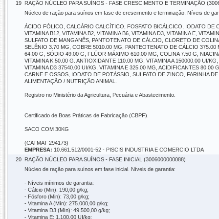
19
RAÇÃO NÚCLEO PARA SUÍNOS - FASE CRESCIMENTO E TERMINAÇÃO (3006
Núcleo de ração para suínos em fase de crescimento e terminação. Níveis de gar
ÁCIDO FÓLICO, CALCÁRIO CALCÍTICO, FOSFATO BICÁLCICO, IODATO DE CÁ
VITAMINA B12, VITAMINA B2, VITAMINA B6, VITAMINA D3, VITAMINA E, V
SULFATO DE MANGANÊS, PANTOTENATO DE CÁLCIO, CLORETO DE COLINA, L
SELÊNIO 3.70 MG, COBRE 5010.00 MG, PANTEOTENATO DE CÁLCIO 375.00 
64.00 G, SÓDIO 49.00 G, FLÚOR MÁXIMO 610.00 MG, COLINA 7.50 G, NIACI
VITAMINA K 50.00 G. ANTIOXIDANTE 110.00 MG, VITAMINA A 150000.00 UI/KG
VITAMINA D3 37540.00 UI/KG, VITAMINA E 325.00 MG, ACIDIFICANTES 80
CARNE E OSSOS, IODATO DE POTÁSSIO, SULFATO DE ZINCO, FARINHA D
ALIMENTAÇÃO / NUTRIÇÃO ANIMAL.
Registro no Ministério da Agricultura, Pecuária e Abastecimento.
Certificado de Boas Práticas de Fabricação (CBPF).
SACO COM 30KG
(CATMAT 294173)
EMPRESA:
10.661.512/0001-52 - PISCIS INDUSTRIA E COMERCIO LTDA
20
RAÇÃO NÚCLEO PARA SUÍNOS - FASE INICIAL (3006000000088)
Núcleo de ração para suínos em fase inicial. Níveis de garantia:
- Níveis mínimos de garantia:
- Cálcio (Min): 190,00 g/kg;
- Fósforo (Min): 73,00 g/kg;
- Vitamina A (Mín): 275.000,00 g/kg;
- Vitamina D3 (Mín): 49.500,00 g/kg;
- Vitamina E: 1.100,00 UI/kg;