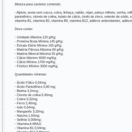
Mistura para canários contendo:
- Alpiste, aveia sem casca, colza, linhaça, nabão, níger, painço milheto, senha, milho
pantotênico, cloreto de colina, iodato de cálcio, óxido de zinco, selenito de sódio, 
vitamina B1, vitamina B2, vitamina B6, vitamina B12, aditivos antioxidantes, aditivos
Deve conter:
- Umidade Máxima 120 g/Kg;
- Proteína Bruta Mínima 145 g/Kg;
- Extrato Etério Mínimo 165 g/Kg;
- Matéria Fibrosa Máxima 68 g/Kg;
- Matéria Mineral Máxima 55 g/Kg;
- Cálcio Máximo 4000 mg/Kg;
- Cálcio Mínimo 1700 mg/Kg;
- Fósforo Mínimo 3000 mg/Kg;
Quantidades mínimas:
- Ácido Fólico 0,04mg;
- Ácido Pantotênico 0,80 mg;
- Biotina 3,2mcg;
- Cloreto de colina 6,40mg;
- Cobre 0,32mg;
- Ferro 2,40mg;
- Iodo 0,04mg;
- Manganês 3,20mg;
- Niacina 1,60mg;
- Selênio 0,008mg;
- Vitamina A 480UI;
- Vitamina B1 0,04mg;