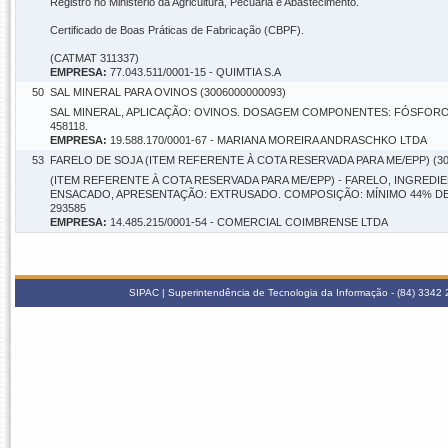
Registro no Ministério da Agricultura, Pecuária e Abastecimento.
Certificado de Boas Práticas de Fabricação (CBPF).
(CATMAT 311337)
EMPRESA:
77.043.511/0001-15 - QUIMTIA S.A
50
SAL MINERAL PARA OVINOS (3006000000093)
SAL MINERAL, APLICAÇÃO: OVINOS. DOSAGEM COMPONENTES: FÓSFORO M
458118.
EMPRESA:
19.588.170/0001-67 - MARIANA MOREIRA ANDRASCHKO LTDA
53
FARELO DE SOJA (ITEM REFERENTE À COTA RESERVADA PARA ME/EPP) (30
(ITEM REFERENTE À COTA RESERVADA PARA ME/EPP) - FARELO, INGREDIE
ENSACADO, APRESENTAÇÃO: EXTRUSADO. COMPOSIÇÃO: MÍNIMO 44% DE 
293585
EMPRESA:
14.485.215/0001-54 - COMERCIAL COIMBRENSE LTDA
SIPAC | Superintendência de Tecnologia da Informação - (84) 3342 