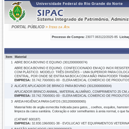
Universidade Federal do Rio Grande do Norte
PORTAL PÚBLICO
> Itens da Ata
Processo de Compra:
23077.063122/2025-85
Licita
Item
Material
1
ABRE BOCA BOVINO E EQUINO (3012000000074)
ABRE BOCA BOVINO E EQUINO. CONFECCIONADO EM AÇO INOX RESISTEN
COM PLÁSTICO. MODELO: TRÊS DIVISÕES – UMA SUPERIOR PARA COLOCA
CENTRAL, POR ONDE SE ENTRA NA BOCA COM A MÃO PARA PODER TRABAL
EMPRESA:
33.742.700/0001-00 - ELERA MEDICAL COMERCIO DE PRODUT
2
ALICATE APLICADOR DE BRINCO PARA BOVINO (3012000000004)
APLICADOR BRINCO ANIMAL, MATERIAL ALUMÍNIO, COMPRIMENTO 25 CM, A
EMPRESA:
33.742.700/0001-00 - ELERA MEDICAL COMERCIO DE PRODUT
3
AREIA HIGIÊNICA PARA GATOS (3012000000065)
Material feito de argila esmectita Indicada para gatos, , coelhos, esquilos, hamst
limpeza da caixa sanitária. Coloração e odor semelhantes à areia normal, o que 
(CATMAT 600187)
EMPRESA:
32.830.196/0001-38 - EVOLUCAO VET EQUIPAMENTOS VETERIN