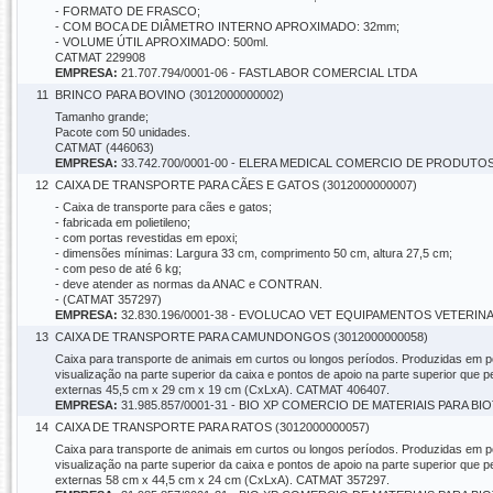
- FORMATO DE FRASCO;
- COM BOCA DE DIÂMETRO INTERNO APROXIMADO: 32mm;
- VOLUME ÚTIL APROXIMADO: 500ml.
CATMAT 229908
EMPRESA:
21.707.794/0001-06 - FASTLABOR COMERCIAL LTDA
11
BRINCO PARA BOVINO (3012000000002)
Tamanho grande;
Pacote com 50 unidades.
CATMAT (446063)
EMPRESA:
33.742.700/0001-00 - ELERA MEDICAL COMERCIO DE PRODUT
12
CAIXA DE TRANSPORTE PARA CÃES E GATOS (3012000000007)
- Caixa de transporte para cães e gatos;
- fabricada em polietileno;
- com portas revestidas em epoxi;
- dimensões mínimas: Largura 33 cm, comprimento 50 cm, altura 27,5 cm;
- com peso de até 6 kg;
- deve atender as normas da ANAC e CONTRAN.
- (CATMAT 357297)
EMPRESA:
32.830.196/0001-38 - EVOLUCAO VET EQUIPAMENTOS VETERIN
13
CAIXA DE TRANSPORTE PARA CAMUNDONGOS (3012000000058)
Caixa para transporte de animais em curtos ou longos períodos. Produzidas em pol
visualização na parte superior da caixa e pontos de apoio na parte superior qu
externas 45,5 cm x 29 cm x 19 cm (CxLxA). CATMAT 406407.
EMPRESA:
31.985.857/0001-31 - BIO XP COMERCIO DE MATERIAIS PARA 
14
CAIXA DE TRANSPORTE PARA RATOS (3012000000057)
Caixa para transporte de animais em curtos ou longos períodos. Produzidas em pol
visualização na parte superior da caixa e pontos de apoio na parte superior qu
externas 58 cm x 44,5 cm x 24 cm (CxLxA). CATMAT 357297.