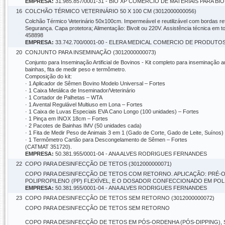
EMPRESA:
31.985.857/0001-31 - BIO XP COMERCIO DE MATERIAIS PARA 
16
COLCHÃO TÉRMICO VETERINÁRIO 50 X 100 CM (3012000000056)
Colchão Térmico Veterinário 50x100cm. Impermeável e reutilizável com bordas r
Segurança. Capa protetora; Alimentação: Bivolt ou 220V. Assistência técnica em to
458898
EMPRESA:
33.742.700/0001-00 - ELERA MEDICAL COMERCIO DE PRODUT
20
CONJUNTO PARA INSEMINAÇÃO (3012000000073)
Conjunto para Inseminação Artificial de Bovinos - Kit completo para inseminação art
bainhas, fita de medir peso e termômetro.
Composição do kit:
· 1 Aplicador de Sêmen Bovino Modelo Universal – Fortes
· 1 Caixa Metálica de Inseminador/Veterinário
· 1 Cortador de Palhetas – WTA
· 1 Avental Regulável Multiuso em Lona – Fortes
· 1 Caixa de Luvas Especiais EVA Cano Longo (100 unidades) – Fortes
· 1 Pinça em INOX 18cm – Fortes
· 2 Pacotes de Bainhas IMV (50 unidades cada)
· 1 Fita de Medir Peso de Animais 3 em 1 (Gado de Corte, Gado de Leite, Suínos)
· 1 Termômetro Cartão para Descongelamento de Sêmen – Fortes
(CATMAT 351720).
EMPRESA:
50.381.955/0001-04 - ANA ALVES RODRIGUES FERNANDES
22
COPO PARA DESINFECÇÃO DE TETOS (3012000000071)
COPO PARA DESINFECÇÃO DE TETOS COM RETORNO. APLICAÇÃO: PRÉ-
POLIPROPILENO (PP) FLEXÍVEL, E O DOSADOR CONFECCIONADO EM POLIE
EMPRESA:
50.381.955/0001-04 - ANA ALVES RODRIGUES FERNANDES
23
COPO PARA DESINFECÇÃO DE TETOS SEM RETORNO (3012000000072)
COPO PARA DESINFECÇÃO DE TETOS SEM RETORNO
COPO PARA DESINFECÇÃO DE TETOS EM PÓS-ORDENHA (PÓS-DIPPING),