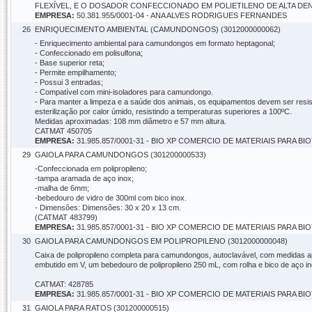
FLEXÍVEL, E O DOSADOR CONFECCIONADO EM POLIETILENO DE ALTA DENS
EMPRESA:
50.381.955/0001-04 - ANA ALVES RODRIGUES FERNANDES
26
ENRIQUECIMENTO AMBIENTAL (CAMUNDONGOS) (3012000000062)
- Enriquecimento ambiental para camundongos em formato heptagonal;
- Confeccionado em polisulfona;
- Base superior reta;
- Permite empilhamento;
- Possui 3 entradas;
- Compatível com mini-isoladores para camundongo.
- Para manter a limpeza e a saúde dos animais, os equipamentos devem ser resist
esterilização por calor úmido, resistindo a temperaturas superiores a 100ºC.
Medidas aproximadas: 108 mm diâmetro e 57 mm altura.
CATMAT 450705
EMPRESA:
31.985.857/0001-31 - BIO XP COMERCIO DE MATERIAIS PARA 
29
GAIOLA PARA CAMUNDONGOS (301200000533)
-Confeccionada em polipropileno;
-tampa aramada de aço inox;
-malha de 6mm;
-bebedouro de vidro de 300ml com bico inox.
- Dimensões: Dimensões: 30 x 20 x 13 cm.
(CATMAT 483799)
EMPRESA:
31.985.857/0001-31 - BIO XP COMERCIO DE MATERIAIS PARA 
30
GAIOLA PARA CAMUNDONGOS EM POLIPROPILENO (3012000000048)
Caixa de polipropileno completa para camundongos, autoclavável, com medidas 
embutido em V, um bebedouro de polipropileno 250 mL, com rolha e bico de aço in
CATMAT: 428785
EMPRESA:
31.985.857/0001-31 - BIO XP COMERCIO DE MATERIAIS PARA 
31
GAIOLA PARA RATOS (301200000515)