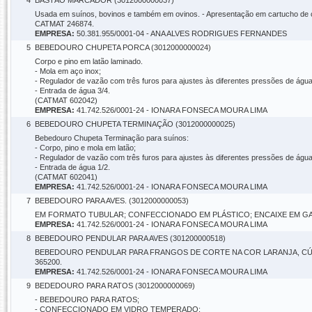
4
BASTÃO MARCADOR (3012000000037)
Usada em suínos, bovinos e também em ovinos. - Apresentação em cartucho de c
CATMAT 246874.
EMPRESA:
50.381.955/0001-04 - ANA ALVES RODRIGUES FERNANDES
5
BEBEDOURO CHUPETA PORCA (3012000000024)
Corpo e pino em latão laminado.
- Mola em aço inox;
- Regulador de vazão com três furos para ajustes às diferentes pressões de água
- Entrada de água 3/4.
(CATMAT 602042)
EMPRESA:
41.742.526/0001-24 - IONARA FONSECA MOURA LIMA
6
BEBEDOURO CHUPETA TERMINAÇÃO (3012000000025)
Bebedouro Chupeta Terminação para suínos:
- Corpo, pino e mola em latão;
- Regulador de vazão com três furos para ajustes às diferentes pressões de água
- Entrada de água 1/2.
(CATMAT 602041)
EMPRESA:
41.742.526/0001-24 - IONARA FONSECA MOURA LIMA
7
BEBEDOURO PARA AVES. (3012000000053)
EM FORMATO TUBULAR; CONFECCIONADO EM PLÁSTICO; ENCAIXE EM GAIOL
EMPRESA:
41.742.526/0001-24 - IONARA FONSECA MOURA LIMA
8
BEBEDOURO PENDULAR PARA AVES (301200000518)
BEBEDOURO PENDULAR PARA FRANGOS DE CORTE NA COR LARANJA, CÚPUL
365200.
EMPRESA:
41.742.526/0001-24 - IONARA FONSECA MOURA LIMA
9
BEDEDOURO PARA RATOS (3012000000069)
- BEBEDOURO PARA RATOS;
- CONFECCIONADO EM VIDRO TEMPERADO;