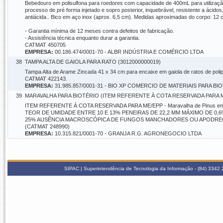
Bebedouro em polisulfona para roedores com capacidade de 400mL para utilizaç
processo de pré forma injetado e sopro posterior, inquebrável, resistente a ácid
antiácida.. Bico em aço inox (aprox. 6,5 cm). Medidas aproximadas do corpo: 12 
- Garantia mínima de 12 meses contra defeitos de fabricação.
- Assistência técnica enquanto durar a garantia.
CATMAT 450705
EMPRESA:
00.186.474/0001-70 - ALBR INDÚSTRIA E COMÉRCIO LTDA
38
TAMPA ALTA DE GAIOLA PARA RATO (3012000000019)
Tampa Alta de Arame Zincada 41 x 34 cm para encaixe em gaiola de ratos de po
CATMAT 422143.
EMPRESA:
31.985.857/0001-31 - BIO XP COMERCIO DE MATERIAIS PARA 
39
MARAVALHA PARA BIOTÉRIO (ITEM REFERENTE À COTA RESERVADA PARA ME
ITEM REFERENTE À COTA RESERVADA PARA ME/EPP - Maravalha de Pinus emb
TEOR DE UMIDADE ENTRE 10 E 13% PENEIRAS DE 22,2 MM MÁXIMO DE 0,6% 
25% AUSÊNCIA MACROSCÓPICA DE FUNGOS MANCHADORES OU APODRECEDOR
(CATMAT 248990)
EMPRESA:
10.315.821/0001-70 - GRANJA R.G. AGRONEGOCIO LTDA
SIPAC | Superintendência de Tecnologia da Informação - (84) 3342 