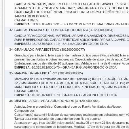
GAIOLA PARA RATOS, BASE EM POLIPROPILENO, AUTOCLAVÁVEL, RESIST
TRATAMENTO DE ZINCAGEM, MALHA 07,5MM PARA RATOS BEBEDOURO DE 
GRADUAÇÃO DE 100 ATÉ 700ML, COM ROLHA EM FORMATO CÔNICO DE BO
TAMPA E BEBEDOURO.
CATMAT 428785.
EMPRESA:
31.985.857/0001-31 - BIO XP COMERCIO DE MATERIAIS PARA 
32
GAIOLAS PARA AVES DE POSTURA (CODORNAS) (3012000000051)
GAIOLA PARA CODORNAS, MATERIAL: ARAME GALVANIZADO. DIMENSÕES M
AVES E BEBEDOUROS. CARACTERÍSTICAS ADICIONAIS: PARA 8 A 12 AVES.
EMPRESA:
28.753.966/0001-19 - BELLA AGRONEGOCIOS LTDA
34
GRANULADO PARA BIOTÉRIO (3012000000077)
Granulado para biotério feito a partir da madeira do tipo pinus (Pinus elliottii) Nã
poeiras, lascas, britas e outras impurezas. Capacidade de absorção de água: 
Embalagem: sacos de ráfia de 10 quilogramas. Validade mínima de 6 meses. Acom
EMPRESA:
10.315.821/0001-70 - GRANJA R.G. AGRONEGOCIO LTDA
35
MARAVALHA PARA BIOTÉRIO (3012000000005)
Maravalha de Pinus embalada em saco de 5 (cinco) kg IDENTIFICAÇÃO BO
22,2 MM MÁXIMO DE 0,6% CAPACIDADE DE ABSORÇÃO DE ÁGUA C.A. (%) es
MANCHADORES OU APODRECEDORES 0% PENEIRAS DE 9,5 MM 15 A 30% PEN
CATMAT 248990.
EMPRESA:
10.315.821/0001-70 - GRANJA R.G. AGRONEGOCIO LTDA
36
MINI-ISOLADOR PARA CAMUNDONGOS (3012000000063)
Autoclavável e ergométrico. Compatível com os Racks Ventilados da Alesco.
Composto por:
Caixa (fundo) para mini-isolador de camundongo totalmente em polisulfona com vá
Tampa para mini-isolador de camundongo com filtro e suporte;
Aramado em aço inox aisi 304 (eletropolido) malha 05 cm com 21 fios de arame par
para separar o comedouro do bebedouro. Medidas: 17cm de largura por 28 cm d