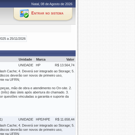
Natal, 08 de Agosto de 2026
Entrar no sistema
2025 a 25/11/2026
Unidade
Marca
Valor
UNIDADE
HP
R$ 13.564,74
lash Cache; 4. Deverá ser integrado ao Storage; 5.
 discos deverão ser novos de primeiro uso,
ente na UFRN;
peças, mão de obra e atendimento no On-site. 2.
(três) dias úteis após abertura do chamado. 3.
r questões vinculadas a garantia e suporte da
1)
UNIDADE
HPE/HPE
R$ 11.658,44
lash Cache; 4. Deverá ser integrado ao Storage; 5.
 discos deverão ser novos de primeiro uso,
ente na UFRN;