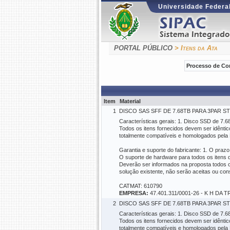
Universidade Federal
PORTAL PÚBLICO
> Itens da Ata
Processo de Co
Item
Material
1
DISCO SAS SFF DE 7.68TB PARA 3PAR S
Características gerais: 1. Disco SSD de 7.6
Todos os itens fornecidos devem ser idênti
totalmente compatíveis e homologados pela
Garantia e suporte do fabricante: 1. O pra
O suporte de hardware para todos os itens d
Deverão ser informados na proposta todos o
solução existente, não serão aceitas ou con
CATMAT: 610790
EMPRESA:
47.401.311/0001-26 - K H DA
2
DISCO SAS SFF DE 7.68TB PARA 3PAR S
Características gerais: 1. Disco SSD de 7.6
Todos os itens fornecidos devem ser idênti
totalmente compatíveis e homologados pela