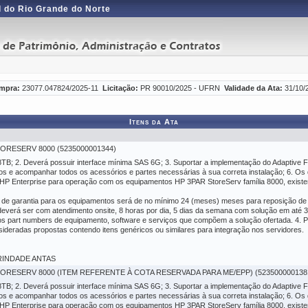
 do Rio Grande do Norte
mpra:
23077.047824/2025-11
Licitação:
PR 90010/2025 - UFRN
Validade da Ata:
31/10/
Itens da Ata
TORESERV 8000 (5235000001344)
8TB; 2. Deverá possuir interface mínima SAS 6G; 3. Suportar a implementação do Adaptive F
cos e acompanhar todos os acessórios e partes necessárias à sua correta instalação; 6. Os
 HP Enterprise para operação com os equipamentos HP 3PAR StoreServ família 8000, exist
zo de garantia para os equipamentos será de no mínimo 24 (meses) meses para reposição de 
everá ser com atendimento onsite, 8 horas por dia, 5 dias da semana com solução em até 3 
s part numbers de equipamento, software e serviços que compõem a solução ofertada. 4. Po
sideradas propostas contendo itens genéricos ou similares para integração nos servidores.
 TRINDADE ANTAS
TORESERV 8000 (ITEM REFERENTE À COTA RESERVADA PARA ME/EPP) (523500000138
8TB; 2. Deverá possuir interface mínima SAS 6G; 3. Suportar a implementação do Adaptive F
cos e acompanhar todos os acessórios e partes necessárias à sua correta instalação; 6. Os
 HP Enterprise para operação com os equipamentos HP 3PAR StoreServ família 8000, exist