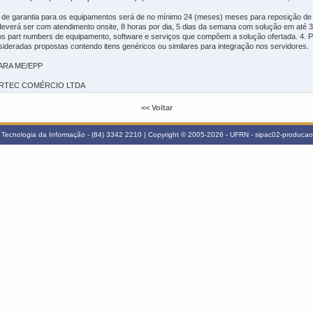
zo de garantia para os equipamentos será de no mínimo 24 (meses) meses para reposição de 
everá ser com atendimento onsite, 8 horas por dia, 5 dias da semana com solução em até 3 
s part numbers de equipamento, software e serviços que compõem a solução ofertada. 4. Po
sideradas propostas contendo itens genéricos ou similares para integração nos servidores.
ARA ME/EPP
NFORTEC COMÉRCIO LTDA
<< Voltar
Tecnologia da Informação - (84) 3342 2210 | Copyright © 2005-2026 - UFRN - sipac02-producao.