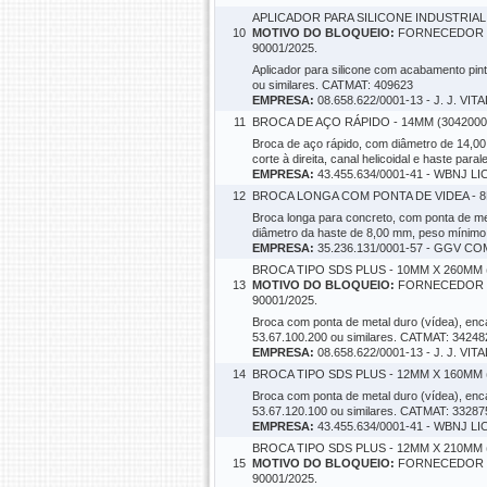
APLICADOR PARA SILICONE INDUSTRIAL 
10
MOTIVO DO BLOQUEIO:
FORNECEDOR SO
90001/2025.
Aplicador para silicone com acabamento pint
ou similares. CATMAT: 409623
EMPRESA:
08.658.622/0001-13 - J. J. VITA
11
BROCA DE AÇO RÁPIDO - 14MM (3042000
Broca de aço rápido, com diâmetro de 14,0
corte à direita, canal helicoidal e haste pa
EMPRESA:
43.455.634/0001-41 - WBNJ L
12
BROCA LONGA COM PONTA DE VIDEA - 8
Broca longa para concreto, com ponta de me
diâmetro da haste de 8,00 mm, peso mínimo
EMPRESA:
35.236.131/0001-57 - GGV C
BROCA TIPO SDS PLUS - 10MM X 260MM 
13
MOTIVO DO BLOQUEIO:
FORNECEDOR SO
90001/2025.
Broca com ponta de metal duro (vídea), enc
53.67.100.200 ou similares. CATMAT: 34248
EMPRESA:
08.658.622/0001-13 - J. J. VITA
14
BROCA TIPO SDS PLUS - 12MM X 160MM 
Broca com ponta de metal duro (vídea), enc
53.67.120.100 ou similares. CATMAT: 33287
EMPRESA:
43.455.634/0001-41 - WBNJ L
BROCA TIPO SDS PLUS - 12MM X 210MM 
15
MOTIVO DO BLOQUEIO:
FORNECEDOR SO
90001/2025.