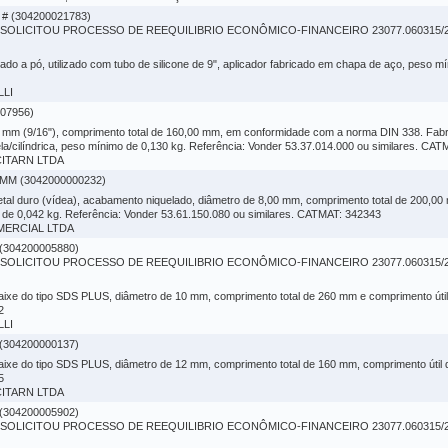
# (304200021783)
LICITOU PROCESSO DE REEQUILIBRIO ECONÔMICO-FINANCEIRO 23077.060315/20
ado a pó, utilizado com tubo de silicone de 9", aplicador fabricado em chapa de aço, peso
LLI
07956)
0 mm (9/16"), comprimento total de 160,00 mm, em conformidade com a norma DIN 338. Fabr
ralela/cilíndrica, peso mínimo de 0,130 kg. Referência: Vonder 53.37.014.000 ou similares. CA
ICITARN LTDA
MM (3042000000232)
tal duro (vídea), acabamento niquelado, diâmetro de 8,00 mm, comprimento total de 200,0
 de 0,042 kg. Referência: Vonder 53.61.150.080 ou similares. CATMAT: 342343
OMERCIAL LTDA
(304200005880)
LICITOU PROCESSO DE REEQUILIBRIO ECONÔMICO-FINANCEIRO 23077.060315/20
aixe do tipo SDS PLUS, diâmetro de 10 mm, comprimento total de 260 mm e comprimento útil 
2
LLI
(304200000137)
aixe do tipo SDS PLUS, diâmetro de 12 mm, comprimento total de 160 mm, comprimento útil d
5
ICITARN LTDA
(304200005902)
LICITOU PROCESSO DE REEQUILIBRIO ECONÔMICO-FINANCEIRO 23077.060315/20