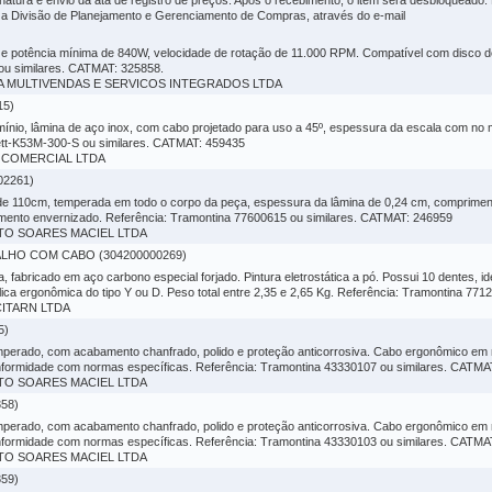
atura e envio da ata de registro de preços. Após o recebimento, o item será desbloqueado.
 a Divisão de Planejamento e Gerenciamento de Compras, através do e-mail
e potência mínima de 840W, velocidade de rotação de 11.000 RPM. Compatível com disco de
u similares. CATMAT: 325858.
AGA MULTIVENDAS E SERVICOS INTEGRADOS LTDA
15)
mínio, lâmina de aço inox, com cabo projetado para uso a 45º, espessura da escala com n
rett-K53M-300-S ou similares. CATMAT: 459435
VI COMERCIAL LTDA
2261)
e 110cm, temperada em todo o corpo da peça, espessura da lâmina de 0,24 cm, compriment
mento envernizado. Referência: Tramontina 77600615 ou similares. CATMAT: 246959
BERTO SOARES MACIEL LTDA
HO COM CABO (304200000269)
fabricado em aço carbono especial forjado. Pintura eletrostática a pó. Possui 10 dentes, i
ca ergonômica do tipo Y ou D. Peso total entre 2,35 e 2,65 Kg. Referência: Tramontina 77
ICITARN LTDA
5)
perado, com acabamento chanfrado, polido e proteção anticorrosiva. Cabo ergonômico em 
onformidade com normas específicas. Referência: Tramontina 43330107 ou similares. CATMA
BERTO SOARES MACIEL LTDA
58)
perado, com acabamento chanfrado, polido e proteção anticorrosiva. Cabo ergonômico em 
onformidade com normas específicas. Referência: Tramontina 43330103 ou similares. CATMA
BERTO SOARES MACIEL LTDA
59)