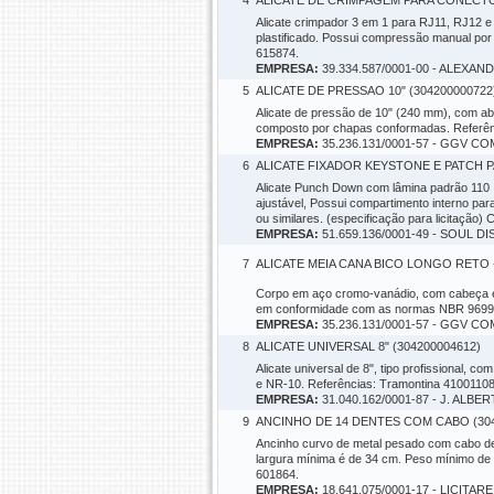
4
ALICATE DE CRIMPAGEM PARA CONECTOR
Alicate crimpador 3 em 1 para RJ11, RJ12 
plastificado. Possui compressão manual por
615874.
EMPRESA:
39.334.587/0001-00 - ALEXA
5
ALICATE DE PRESSAO 10" (304200000722
Alicate de pressão de 10" (240 mm), com a
composto por chapas conformadas. Referên
EMPRESA:
35.236.131/0001-57 - GGV C
6
ALICATE FIXADOR KEYSTONE E PATCH PA
Alicate Punch Down com lâmina padrão 110 ID
ajustável, Possui compartimento interno p
ou similares. (especificação para licitação
EMPRESA:
51.659.136/0001-49 - SOUL
7
ALICATE MEIA CANA BICO LONGO RETO - 
Corpo em aço cromo-vanádio, com cabeça e a
em conformidade com as normas NBR 9699, 
EMPRESA:
35.236.131/0001-57 - GGV C
8
ALICATE UNIVERSAL 8" (304200004612)
Alicate universal de 8", tipo profissional
e NR-10. Referências: Tramontina 4100110
EMPRESA:
31.040.162/0001-87 - J. AL
9
ANCINHO DE 14 DENTES COM CABO (304
Ancinho curvo de metal pesado com cabo de
largura mínima é de 34 cm. Peso mínimo de
601864.
EMPRESA:
18.641.075/0001-17 - LICIT