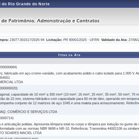
 do Rio Grande do Norte
mpra:
23077.001517/2025-94
Licitação:
PR 90001/2025 - UFRN
Validade da Ata:
27/06/
Itens da Ata
200000684)
mm), fabricado em aço cromo-vanádio, com acabamento polido e cabo isolado para 1.000 V. 
354551
OMERCIAL LTDA
000000020)
hexagonal, capacidade de 10 mm² a 300 mm² (10 mm², 16 mm², 25 mm², 35 mm², 50 mm², 70
istão de 22 mm, sistema hidráulico com capacidade para 60 ml de óleo, operando em temper
Acompanha conjunto de 12 matrizes de aço 1045 e uma maleta para armazenamento. Referênc
& MAQ. COMÉRCIO E SERVIÇOS LTDA
0000714)
 articulação polidas. Apresenta têmpera total no corpo e têmpera por indução no gume de
onformidade com as normas NBR 9699 e NR-10. Referência: Tramontina 44002106 ou simila
BERTO SOARES MACIEL LTDA