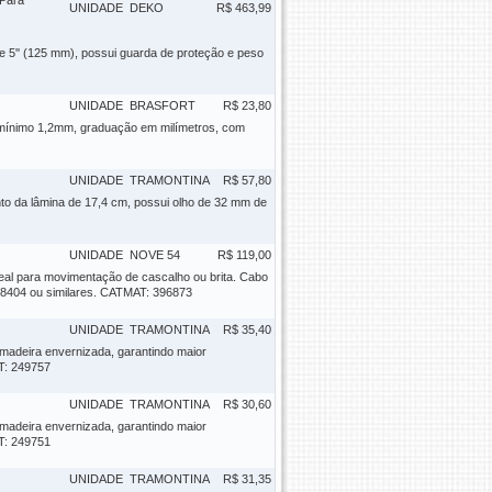
 Para
UNIDADE
DEKO
R$ 463,99
 5'' (125 mm), possui guarda de proteção e peso
UNIDADE
BRASFORT
R$ 23,80
o mínimo 1,2mm, graduação em milímetros, com
UNIDADE
TRAMONTINA
R$ 57,80
o da lâmina de 17,4 cm, possui olho de 32 mm de
UNIDADE
NOVE 54
R$ 119,00
deal para movimentação de cascalho ou brita. Cabo
128404 ou similares. CATMAT: 396873
UNIDADE
TRAMONTINA
R$ 35,40
madeira envernizada, garantindo maior
T: 249757
UNIDADE
TRAMONTINA
R$ 30,60
madeira envernizada, garantindo maior
T: 249751
UNIDADE
TRAMONTINA
R$ 31,35