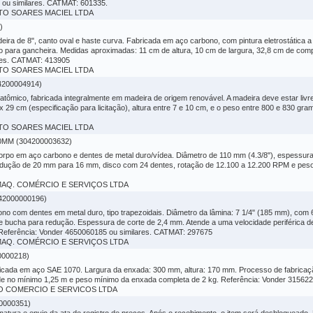
 ou similares. CATMAT: 601335.
BERTO SOARES MACIEL LTDA
)
ira de 8", canto oval e haste curva. Fabricada em aço carbono, com pintura eletrostática 
 para gancheira. Medidas aproximadas: 11 cm de altura, 10 cm de largura, 32,8 cm de co
res. CATMAT: 413905
BERTO SOARES MACIEL LTDA
200004914)
tômico, fabricada integralmente em madeira de origem renovável. A madeira deve estar livre 
29 cm (especificação para licitação), altura entre 7 e 10 cm, e o peso entre 800 e 830 gr
BERTO SOARES MACIEL LTDA
MM (304200003632)
corpo em aço carbono e dentes de metal duro/vídea. Diâmetro de 110 mm (4.3/8"), espessur
dução de 20 mm para 16 mm, disco com 24 dentes, rotação de 12.100 a 12.200 RPM e peso 
& MAQ. COMÉRCIO E SERVIÇOS LTDA
42000000196)
ono com dentes em metal duro, tipo trapezoidais. Diâmetro da lâmina: 7 1/4" (185 mm), co
 bucha para redução. Espessura de corte de 2,4 mm. Atende a uma velocidade periférica d
. Referência: Vonder 4650060185 ou similares. CATMAT: 297675
& MAQ. COMÉRCIO E SERVIÇOS LTDA
000218)
ricada em aço SAE 1070. Largura da enxada: 300 mm, altura: 170 mm. Processo de fabrica
 no mínimo 1,25 m e peso mínimo da enxada completa de 2 kg. Referência: Vonder 315622
CAO COMERCIO E SERVICOS LTDA
0000351)