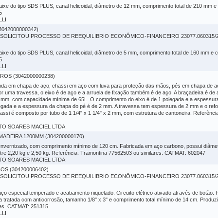
aixe do tipo SDS PLUS, canal helicoidal, diâmetro de 12 mm, comprimento total de 210 mm e
5
LLI
3042000000342)
LICITOU PROCESSO DE REEQUILIBRIO ECONÔMICO-FINANCEIRO 23077.060315/20
aixe do tipo SDS PLUS, canal helicoidal, diâmetro de 5 mm, comprimento total de 160 mm e 
5
LLI
OS (3042000000238)
da em chapa de aço, chassi em aço com luva para proteção das mãos, pés em chapa de a
 uma travessa, o eixo é de aço e a arruela de fixação também é de aço. A braçadeira é de 
mm, com capacidade mínima de 65L. O comprimento do eixo é de 1 polegada e a espessura
legada e a espessura da chapa do pé é de 2 mm. A travessa tem espessura de 2 mm e o refor
hassi é composto por tubo de 1 1/4" x 1 1/4" x 2 mm, com estrutura de cantoneira. Referên
BERTO SOARES MACIEL LTDA
ADEIRA 1200MM (304200000170)
nvernizado, com comprimento mínimo de 120 cm. Fabricada em aço carbono, possui diâmetro
tre 2,20 kg e 2,50 kg. Referência: Tramontina 77562503 ou similares. CATMAT: 602047
BERTO SOARES MACIEL LTDA
OS (304200006402)
LICITOU PROCESSO DE REEQUILIBRIO ECONÔMICO-FINANCEIRO 23077.060315/20
ço especial temperado e acabamento niquelado. Circuito elétrico ativado através de botão.
a tratada com anticorrosão, tamanho 1/8" x 3" e comprimento total mínimo de 14 cm. Produz
res. CATMAT: 251315
LLI