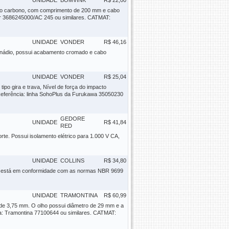
UNIDADE
BOMVINK
R$ 22,00
 aço carbono, com comprimento de 200 mm e cabo
der 3686245000/AC 245 ou similares. CATMAT:
UNIDADE
VONDER
R$ 46,16
vanádio, possui acabamento cromado e cabo
UNIDADE
VONDER
R$ 25,04
po gira e trava, Nível de força do impacto
Referência: linha SohoPlus da Furukawa 35050230
GEDORE
UNIDADE
R$ 41,84
RED
te. Possui isolamento elétrico para 1.000 V CA,
UNIDADE
COLLINS
R$ 34,80
dio, está em conformidade com as normas NBR 9699
UNIDADE
TRAMONTINA
R$ 60,99
de 3,75 mm. O olho possui diâmetro de 29 mm e a
a: Tramontina 77100644 ou similares. CATMAT: