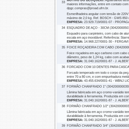
MOTIVO DO BLOQUEIO:
Aguardando assin
33
maiores informações, entre em contato com
dpgc.compras@proad.ufrn.br.
Esmerilhadeira angular com tensão de 220V 
máximo de 2,0 kg. Ref. BOSCH - GWS 850 o
EMPRESA:
23.929.719/0001-07 - PROP
34
ESQUADRO DE AÇO - 30CM (3042000050
Esquadro para carpinteiro, com cabo de alu
escala em aço inoxidável. Referência: Star
EMPRESA:
14.968.227/0001-30 - FERGA
35
FOICE ROÇADEIRA COM CABO (30420000
Foice roçadeira em aço carbono com cabo d
diâmetro, peso de 1,24 kg, cabo com acaba
EMPRESA:
31.040.162/0001-87 - J. AL
36
FORCADO COM 10 DENTES PARA CASCAL
Forcado temperado em todo o corpo da peça, 
entre 70 a 80 cm, e com empunhadura metáli
EMPRESA:
43.455.634/0001-41 - WBNJ L
37
FORMÃO CHANFRADO 1" (304200000035
Lâmina fabricada em aço cromo-vanádio tem
durabilidade à ferramenta. Produzida em c
EMPRESA:
31.040.162/0001-87 - J. AL
38
FORMÃO CHANFRADO 1/2" (30420000003
Lâmina fabricada em aço cromo-vanádio tem
durabilidade à ferramenta. Produzida em c
EMPRESA:
31.040.162/0001-87 - J. AL
39
FORMÃO CHANFRADO 3/4" (30420000003