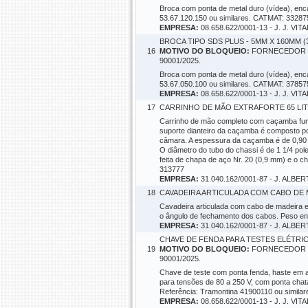
Broca com ponta de metal duro (vídea), enc
53.67.120.150 ou similares. CATMAT: 33287
EMPRESA:
08.658.622/0001-13 - J. J. VITA
BROCA TIPO SDS PLUS - 5MM X 160MM (
16
MOTIVO DO BLOQUEIO:
FORNECEDOR SO
90001/2025.
Broca com ponta de metal duro (vídea), enc
53.67.050.100 ou similares. CATMAT: 37857
EMPRESA:
08.658.622/0001-13 - J. J. VITA
17
CARRINHO DE MÃO EXTRAFORTE 65 LITR
Carrinho de mão completo com caçamba fun
suporte dianteiro da caçamba é composto por
câmara. A espessura da caçamba é de 0,90 
O diâmetro do tubo do chassi é de 1 1/4 po
feita de chapa de aço Nr. 20 (0,9 mm) e o c
313777
EMPRESA:
31.040.162/0001-87 - J. AL
18
CAVADEIRA ARTICULADA COM CABO DE M
Cavadeira articulada com cabo de madeira e
o ângulo de fechamento dos cabos. Peso en
EMPRESA:
31.040.162/0001-87 - J. AL
CHAVE DE FENDA PARA TESTES ELÉTRIC
19
MOTIVO DO BLOQUEIO:
FORNECEDOR SO
90001/2025.
Chave de teste com ponta fenda, haste em a
para tensões de 80 a 250 V, com ponta chat
Referência: Tramontina 41900110 ou simila
EMPRESA:
08.658.622/0001-13 - J. J. VITA