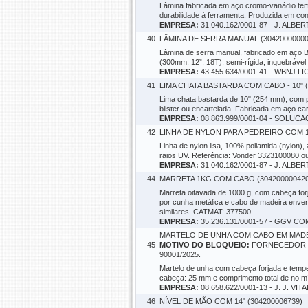
Lâmina fabricada em aço cromo-vanádio tem
durabilidade à ferramenta. Produzida em c
EMPRESA:
31.040.162/0001-87 - J. AL
40
LÂMINA DE SERRA MANUAL (30420000000
Lâmina de serra manual, fabricado em aço B
(300mm, 12”, 18T), semi-rígida, inquebrável
EMPRESA:
43.455.634/0001-41 - WBNJ L
41
LIMA CHATA BASTARDA COM CABO - 10" (
Lima chata bastarda de 10" (254 mm), com p
blister ou encartelada. Fabricada em aço c
EMPRESA:
08.863.999/0001-04 - SOLU
42
LINHA DE NYLON PARA PEDREIRO COM 1
Linha de nylon lisa, 100% poliamida (nylon)
raios UV. Referência: Vonder 3323100080 o
EMPRESA:
31.040.162/0001-87 - J. AL
44
MARRETA 1KG COM CABO (304200000420
Marreta oitavada de 1000 g, com cabeça fo
por cunha metálica e cabo de madeira enve
similares. CATMAT: 377500
EMPRESA:
35.236.131/0001-57 - GGV C
MARTELO DE UNHA COM CABO EM MADEI
45
MOTIVO DO BLOQUEIO:
FORNECEDOR SO
90001/2025.
Martelo de unha com cabeça forjada e temp
cabeça: 25 mm e comprimento total de no m
EMPRESA:
08.658.622/0001-13 - J. J. VITA
46
NÍVEL DE MÃO COM 14" (304200006739)