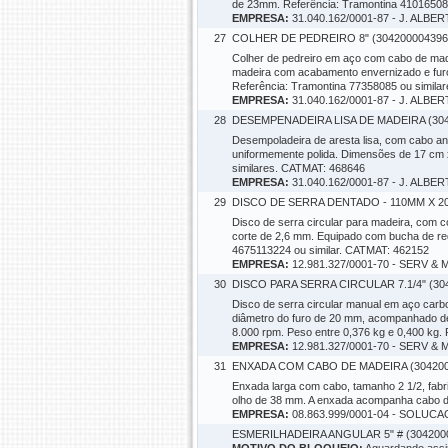
de 23mm. Referência: Tramontina 41016508
EMPRESA:
31.040.162/0001-87 - J. AL
27
COLHER DE PEDREIRO 8" (304200004396
Colher de pedreiro em aço com cabo de made
madeira com acabamento envernizado e furo
Referência: Tramontina 77358085 ou simila
EMPRESA:
31.040.162/0001-87 - J. AL
28
DESEMPENADEIRA LISA DE MADEIRA (304
Desempoladeira de aresta lisa, com cabo ana
uniformemente polida. Dimensões de 17 cm x 
similares. CATMAT: 468646
EMPRESA:
31.040.162/0001-87 - J. AL
29
DISCO DE SERRA DENTADO - 110MM X 20
Disco de serra circular para madeira, com 
corte de 2,6 mm. Equipado com bucha de re
4675113224 ou similar. CATMAT: 462152
EMPRESA:
12.981.327/0001-70 - SERV 
30
DISCO PARA SERRA CIRCULAR 7.1/4" (30
Disco de serra circular manual em aço carb
diâmetro do furo de 20 mm, acompanhado de
8.000 rpm. Peso entre 0,376 kg e 0,400 kg
EMPRESA:
12.981.327/0001-70 - SERV 
31
ENXADA COM CABO DE MADEIRA (304200
Enxada larga com cabo, tamanho 2 1/2, fab
olho de 38 mm. A enxada acompanha cabo de
EMPRESA:
08.863.999/0001-04 - SOLU
ESMERILHADEIRA ANGULAR 5" # (304200