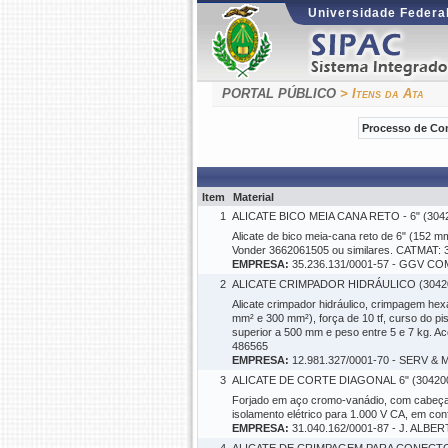
Universidade Federal
PORTAL PÚBLICO
> Itens da Ata
Processo de Co
Item
Material
1
ALICATE BICO MEIA CANA RETO - 6" (304
Alicate de bico meia-cana reto de 6" (152 
Vonder 3662061505 ou similares. CATMAT: 
EMPRESA:
35.236.131/0001-57 - GGV C
2
ALICATE CRIMPADOR HIDRÁULICO (3042
Alicate crimpador hidráulico, crimpagem 
mm² e 300 mm²), força de 10 tf, curso do p
superior a 500 mm e peso entre 5 e 7 kg. 
486565
EMPRESA:
12.981.327/0001-70 - SERV 
3
ALICATE DE CORTE DIAGONAL 6" (30420
Forjado em aço cromo-vanádio, com cabeça e
isolamento elétrico para 1.000 V CA, em c
EMPRESA:
31.040.162/0001-87 - J. AL