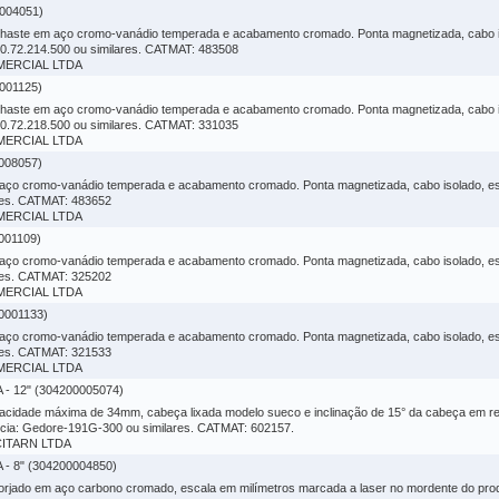
004051)
, haste em aço cromo-vanádio temperada e acabamento cromado. Ponta magnetizada, cabo is
30.72.214.500 ou similares. CATMAT: 483508
OMERCIAL LTDA
001125)
, haste em aço cromo-vanádio temperada e acabamento cromado. Ponta magnetizada, cabo is
30.72.218.500 ou similares. CATMAT: 331035
OMERCIAL LTDA
008057)
aço cromo-vanádio temperada e acabamento cromado. Ponta magnetizada, cabo isolado, es
ares. CATMAT: 483652
OMERCIAL LTDA
001109)
aço cromo-vanádio temperada e acabamento cromado. Ponta magnetizada, cabo isolado, es
ares. CATMAT: 325202
OMERCIAL LTDA
0001133)
aço cromo-vanádio temperada e acabamento cromado. Ponta magnetizada, cabo isolado, es
ares. CATMAT: 321533
OMERCIAL LTDA
 12" (304200005074)
acidade máxima de 34mm, cabeça lixada modelo sueco e inclinação de 15° da cabeça em rel
cia: Gedore-191G-300 ou similares. CATMAT: 602157.
ICITARN LTDA
 8" (304200004850)
orjado em aço carbono cromado, escala em milímetros marcada a laser no mordente do prod