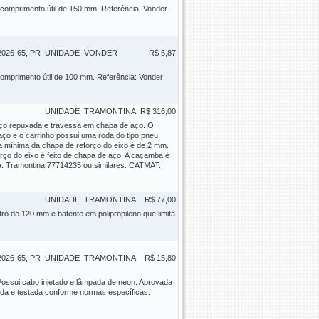
 comprimento útil de 150 mm. Referência: Vonder
26-65, PR
UNIDADE
VONDER
R$ 5,87
comprimento útil de 100 mm. Referência: Vonder
UNIDADE
TRAMONTINA
R$ 316,00
ço repuxada e travessa em chapa de aço. O
aço e o carrinho possui uma roda do tipo pneu
 mínima da chapa de reforço do eixo é de 2 mm.
ço do eixo é feito de chapa de aço. A caçamba é
cia: Tramontina 77714235 ou similares. CATMAT:
UNIDADE
TRAMONTINA
R$ 77,00
 de 120 mm e batente em polipropileno que limita
26-65, PR
UNIDADE
TRAMONTINA
R$ 15,80
 Possui cabo injetado e lâmpada de neon. Aprovada
ida e testada conforme normas específicas.