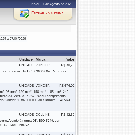
Natal, 07 de Agosto de 2026
Entrar no sistema
2025 a 27/06/2026
Unidade
Marca
Valor
UNIDADE
VONDER
R$ 30,76
Atende à norma EN/IEC 60900:2004. Referência:
UNIDADE
VONDER
R$ 674,00
 mm², 95 mm², 120 mm², 150 mm², 185 mm², 240
aturas de -20°C a +40°C. Possui comprimento
ia: Vonder 36.86.300.000 ou similares. CATMAT:
UNIDADE
COLLINS
R$ 32,30
 corte. Atende à norma DIN ISO 5749, com
res. CATMAT: 445278