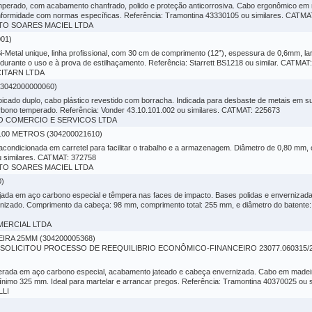
perado, com acabamento chanfrado, polido e proteção anticorrosiva. Cabo ergonômico em 
onformidade com normas específicas. Referência: Tramontina 43330105 ou similares. CATMA
BERTO SOARES MACIEL LTDA
01)
i-Metal unique, linha profissional, com 30 cm de comprimento (12”), espessura de 0,6mm, 
 durante o uso e à prova de estilhaçamento. Referência: Starrett BS1218 ou similar. CATMAT
ICITARN LTDA
3042000000060)
icado duplo, cabo plástico revestido com borracha. Indicada para desbaste de metais em 
arbono temperado. Referência: Vonder 43.10.101.002 ou similares. CATMAT: 225673
CAO COMERCIO E SERVICOS LTDA
00 METROS (304200021610)
, acondicionada em carretel para facilitar o trabalho e a armazenagem. Diâmetro de 0,80 mm
u similares. CATMAT: 372758
BERTO SOARES MACIEL LTDA
)
rjada em aço carbono especial e têmpera nas faces de impacto. Bases polidas e enverniza
rnizado. Comprimento da cabeça: 98 mm, comprimento total: 255 mm, e diâmetro do batente
OMERCIAL LTDA
RA 25MM (304200005368)
LICITOU PROCESSO DE REEQUILIBRIO ECONÔMICO-FINANCEIRO 23077.060315/20
erada em aço carbono especial, acabamento jateado e cabeça envernizada. Cabo em madeir
ínimo 325 mm. Ideal para martelar e arrancar pregos. Referência: Tramontina 40370025 ou
LLI