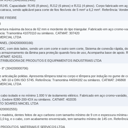
 RJ45 (304200021460)
e RJ45. Capacidade: RJ45 (8 pinos), RJ12 (6 pinos) e RJ11 (4 pinos). Corpo fabricado em
 catraca, sendo aplicável para corte de fios flexíveis de 5 mm² a 6,2 mm². Referência: Von
NDRE FREIRE
)
bertura máxima da boca de 62 mm e mordente do tipo triangular. Fabricado em aço cromo-
cia: Tramontina 41070110 ou similares. CATMAT: 307420
OMERCIAL LTDA
NEL (3042000000166)
C, com dois lados, sendo um com corte e outro sem corte, Sistema de conexão rápida, do ti
ara armazenamento da lâmina para proteção quando fora de uso, Acompanha base de apoio. 
) CATMAT: 624151.
 DISTRIBUIDORA DE PRODUTOS E EQUIPAMENTOS INDUSTRIAIS LTDA
8" (304200000706)
rticulação polidas. Apresenta têmpera total no corpo e têmpera por indução no gume de cor
NR-10 e DIN ISO 5745. Referência: Tramontina 44004182 ou similares. CATMAT: 246868
OMERCIAL LTDA
, com cabo isolado e no mínimo 1.000 V de isolamento elétrico. Fabricado em aço cromo-vaná
8, Gedore 8280-200-IOX ou similares. CATMAT: 402035
BERTO SOARES MACIEL LTDA
200002555)
 madeira, dentes feitos de aço carbono com tamanho mínimo de 9 cm e espessura mínima 
 1,0 kg, e o cabo, com acabamento envernizado, tem tamanho mínimo de 145 cm. Referênci
ARE PRODUTOS, MATERIAIS E SERVIÇOS LTDA