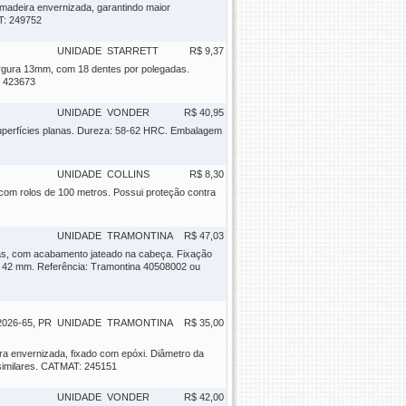
madeira envernizada, garantindo maior
T: 249752
UNIDADE
STARRETT
R$ 9,37
largura 13mm, com 18 dentes por polegadas.
: 423673
UNIDADE
VONDER
R$ 40,95
superfícies planas. Dureza: 58-62 HRC. Embalagem
UNIDADE
COLLINS
R$ 8,30
, com rolos de 100 metros. Possui proteção contra
UNIDADE
TRAMONTINA
R$ 47,03
das, com acabamento jateado na cabeça. Fixação
: 42 mm. Referência: Tramontina 40508002 ou
26-65, PR
UNIDADE
TRAMONTINA
R$ 35,00
a envernizada, fixado com epóxi. Diâmetro da
 similares. CATMAT: 245151
UNIDADE
VONDER
R$ 42,00