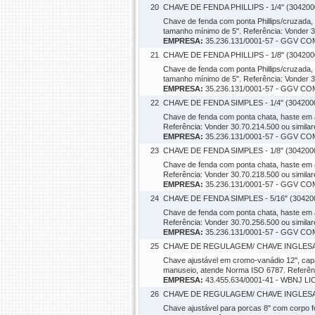
20
CHAVE DE FENDA PHILLIPS - 1/4" (304200
Chave de fenda com ponta Phillips/cruzada
tamanho mínimo de 5". Referência: Vonder 
EMPRESA:
35.236.131/0001-57 - GGV C
21
CHAVE DE FENDA PHILLIPS - 1/8" (304200
Chave de fenda com ponta Phillips/cruzada
tamanho mínimo de 5". Referência: Vonder 
EMPRESA:
35.236.131/0001-57 - GGV C
22
CHAVE DE FENDA SIMPLES - 1/4" (304200
Chave de fenda com ponta chata, haste em 
Referência: Vonder 30.70.214.500 ou simil
EMPRESA:
35.236.131/0001-57 - GGV C
23
CHAVE DE FENDA SIMPLES - 1/8" (304200
Chave de fenda com ponta chata, haste em 
Referência: Vonder 30.70.218.500 ou simil
EMPRESA:
35.236.131/0001-57 - GGV C
24
CHAVE DE FENDA SIMPLES - 5/16" (30420
Chave de fenda com ponta chata, haste em 
Referência: Vonder 30.70.256.500 ou simil
EMPRESA:
35.236.131/0001-57 - GGV C
25
CHAVE DE REGULAGEM/ CHAVE INGLESA -
Chave ajustável em cromo-vanádio 12", cap
manuseio, atende Norma ISO 6787. Referên
EMPRESA:
43.455.634/0001-41 - WBNJ L
26
CHAVE DE REGULAGEM/ CHAVE INGLESA -
Chave ajustável para porcas 8" com corpo f