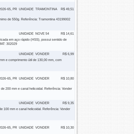
26-65, PR
UNIDADE
TRAMONTINA
R$ 49,51
 mínimo de 550g. Referência: Tramontina 43199002
UNIDADE
NOVE 54
R$ 14,61
icada em aço rápido (HSS), possui sentido de
TMAT: 302029
UNIDADE
VONDER
R$ 6,99
0 mm e comprimento útil de 130,00 mm, com
26-65, PR
UNIDADE
VONDER
R$ 10,80
de 200 mm e canal helicoidal. Referência: Vonder
UNIDADE
VONDER
R$ 9,35
e 100 mm e canal helicoidal. Referência: Vonder
26-65, PR
UNIDADE
VONDER
R$ 10,30