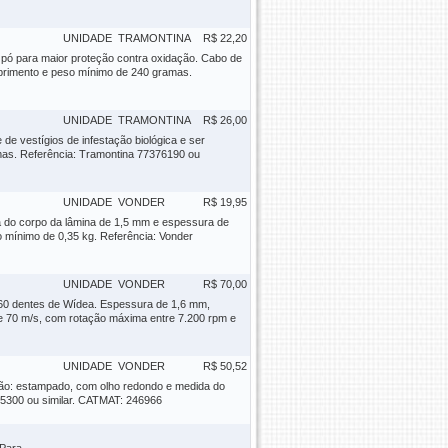
UNIDADE
TRAMONTINA
R$ 22,20
a pó para maior proteção contra oxidação. Cabo de
mprimento e peso mínimo de 240 gramas.
UNIDADE
TRAMONTINA
R$ 26,00
de vestígios de infestação biológica e ser
amas. Referência: Tramontina 77376190 ou
UNIDADE
VONDER
R$ 19,95
a do corpo da lâmina de 1,5 mm e espessura de
mínimo de 0,35 kg. Referência: Vonder
UNIDADE
VONDER
R$ 70,00
m 60 dentes de Wídea. Espessura de 1,6 mm,
e 70 m/s, com rotação máxima entre 7.200 rpm e
UNIDADE
VONDER
R$ 50,52
ção: estampado, com olho redondo e medida do
5300 ou similar. CATMAT: 246966