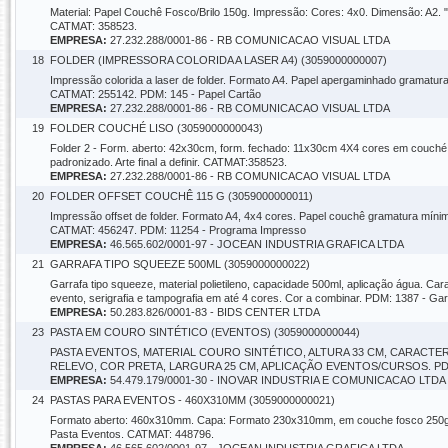
Material: Papel Couchê Fosco/Brilo 150g. Impressão: Cores: 4x0. Dimensão: A2. 
CATMAT: 358523.
EMPRESA:
27.232.288/0001-86 - RB COMUNICACAO VISUAL LTDA
18
FOLDER (IMPRESSORA COLORIDA A LASER A4) (3059000000007)
Impressão colorida a laser de folder. Formato A4. Papel apergaminhado gramatura
CATMAT: 255142. PDM: 145 - Papel Cartão
EMPRESA:
27.232.288/0001-86 - RB COMUNICACAO VISUAL LTDA
19
FOLDER COUCHÉ LISO (3059000000043)
Folder 2 - Form. aberto: 42x30cm, form. fechado: 11x30cm 4X4 cores em couch
padronizado. Arte final a definir. CATMAT:358523.
EMPRESA:
27.232.288/0001-86 - RB COMUNICACAO VISUAL LTDA
20
FOLDER OFFSET COUCHÊ 115 G (3059000000011)
Impressão offset de folder. Formato A4, 4x4 cores. Papel couchê gramatura mín
CATMAT: 456247. PDM: 11254 - Programa Impresso
EMPRESA:
46.565.602/0001-97 - JOCEAN INDUSTRIA GRAFICA LTDA
21
GARRAFA TIPO SQUEEZE 500ML (3059000000022)
Garrafa tipo squeeze, material polietileno, capacidade 500ml, aplicação água. Cara
evento, serigrafia e tampografia em até 4 cores. Cor a combinar. PDM: 1387 - G
EMPRESA:
50.283.826/0001-83 - BIDS CENTER LTDA
23
PASTA EM COURO SINTÉTICO (EVENTOS) (3059000000044)
PASTA EVENTOS, MATERIAL COURO SINTÉTICO, ALTURA 33 CM, CARACTE
RELEVO, COR PRETA, LARGURA 25 CM, APLICAÇÃO EVENTOS/CURSOS. PDM: 1
EMPRESA:
54.479.179/0001-30 - INOVAR INDUSTRIA E COMUNICACAO LTDA
24
PASTAS PARA EVENTOS - 460X310MM (3059000000021)
Formato aberto: 460x310mm. Capa: Formato 230x310mm, em couche fosco 250g/m2, 
Pasta Eventos. CATMAT: 448796.