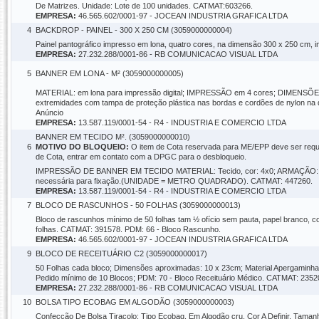
De Matrizes. Unidade: Lote de 100 unidades. CATMAT:603266.
EMPRESA:
46.565.602/0001-97 - JOCEAN INDUSTRIA GRAFICA LTDA
4
BACKDROP - PAINEL - 300 X 250 CM (3059000000004)
Painel pantográfico impresso em lona, quatro cores, na dimensão 300 x 250 cm, i
EMPRESA:
27.232.288/0001-86 - RB COMUNICACAO VISUAL LTDA
5
BANNER EM LONA - M² (3059000000005)
MATERIAL: em lona para impressão digital; IMPRESSÃO em 4 cores; DIMENSÕES:
extremidades com tampa de proteção plástica nas bordas e cordões de nylon 
Anúncio
EMPRESA:
13.587.119/0001-54 - R4 - INDUSTRIA E COMERCIO LTDA
BANNER EM TECIDO M². (3059000000010)
6
MOTIVO DO BLOQUEIO:
O item de Cota reservada para ME/EPP deve ser requi
de Cota, entrar em contato com a DPGC para o desbloqueio.
IMPRESSÃO DE BANNER EM TECIDO MATERIAL: Tecido, cor: 4x0; ARMAÇÃO: com 
necessária para fixação.(UNIDADE = METRO QUADRADO). CATMAT: 447260.
EMPRESA:
13.587.119/0001-54 - R4 - INDUSTRIA E COMERCIO LTDA
7
BLOCO DE RASCUNHOS - 50 FOLHAS (3059000000013)
Bloco de rascunhos mínimo de 50 folhas tam ½ ofício sem pauta, papel branco, com
folhas. CATMAT: 391578. PDM: 66 - Bloco Rascunho.
EMPRESA:
46.565.602/0001-97 - JOCEAN INDUSTRIA GRAFICA LTDA
9
BLOCO DE RECEITUÁRIO C2 (3059000000017)
50 Folhas cada bloco; Dimensões aproximadas: 10 x 23cm; Material Apergaminhad
Pedido mínimo de 10 Blocos; PDM: 70 - Bloco Receituário Médico. CATMAT: 2352
EMPRESA:
27.232.288/0001-86 - RB COMUNICACAO VISUAL LTDA
10
BOLSA TIPO ECOBAG EM ALGODÃO (3059000000003)
Confecção De Bolsa Tiracolo: Tipo Ecobag, Em Algodão cru, Cor A Definir, Ta