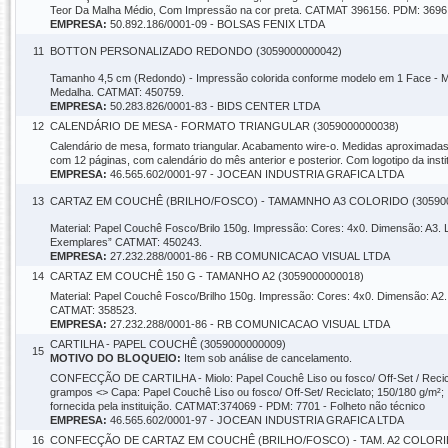
Teor Da Malha Médio, Com Impressão na cor preta. CATMAT 396156. PDM: 3696 
EMPRESA:
50.892.186/0001-09 - BOLSAS FENIX LTDA
11
BOTTON PERSONALIZADO REDONDO (3059000000042)
Tamanho 4,5 cm (Redondo) - Impressão colorida conforme modelo em 1 Face - Mat
Medalha. CATMAT: 450759.
EMPRESA:
50.283.826/0001-83 - BIDS CENTER LTDA
12
CALENDÁRIO DE MESA - FORMATO TRIANGULAR (3059000000038)
Calendário de mesa, formato triangular. Acabamento wire-o. Medidas aproximadas
com 12 páginas, com calendário do mês anterior e posterior. Com logotipo da ins
EMPRESA:
46.565.602/0001-97 - JOCEAN INDUSTRIA GRAFICA LTDA
13
CARTAZ EM COUCHÊ (BRILHO/FOSCO) - TAMAMNHO A3 COLORIDO (305900
Material: Papel Couchê Fosco/Brilo 150g. Impressão: Cores: 4x0. Dimensão: A3.
Exemplares” CATMAT: 450243.
EMPRESA:
27.232.288/0001-86 - RB COMUNICACAO VISUAL LTDA
14
CARTAZ EM COUCHÊ 150 G - TAMANHO A2 (3059000000018)
Material: Papel Couchê Fosco/Brilho 150g. Impressão: Cores: 4x0. Dimensão: A2
CATMAT: 358523.
EMPRESA:
27.232.288/0001-86 - RB COMUNICACAO VISUAL LTDA
CARTILHA - PAPEL COUCHÊ (3059000000009)
15
MOTIVO DO BLOQUEIO:
Item sob análise de cancelamento.
CONFECÇÃO DE CARTILHA - Miolo: Papel Couchê Liso ou fosco/ Off-Set / Recicl
grampos <> Capa: Papel Couchê Liso ou fosco/ Off-Set/ Reciclato; 150/180 g/m²;
fornecida pela instituição. CATMAT:374069 - PDM: 7701 - Folheto não técnico
EMPRESA:
46.565.602/0001-97 - JOCEAN INDUSTRIA GRAFICA LTDA
16
CONFECÇÃO DE CARTAZ EM COUCHÊ (BRILHO/FOSCO) - TAM. A2 COLORIDO