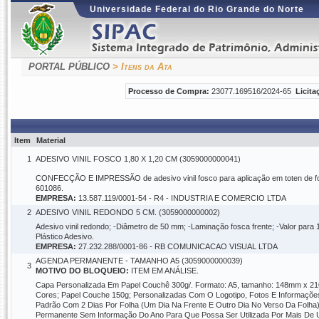
Universidade Federal do Rio Grande do Norte
PORTAL PÚBLICO
> Itens da Ata
Processo de Compra:
23077.169516/2024-65
Licita
Item
Material
1
ADESIVO VINIL FOSCO 1,80 X 1,20 CM (3059000000041)
CONFECÇÃO E IMPRESSÃO de adesivo vinil fosco para aplicação em toten de foto
601086.
EMPRESA:
13.587.119/0001-54 - R4 - INDUSTRIA E COMERCIO LTDA
2
ADESIVO VINIL REDONDO 5 CM. (3059000000002)
Adesivo vinil redondo; -Diâmetro de 50 mm; -Laminação fosca frente; -Valor para
Plástico Adesivo.
EMPRESA:
27.232.288/0001-86 - RB COMUNICACAO VISUAL LTDA
AGENDA PERMANENTE - TAMANHO A5 (3059000000039)
3
MOTIVO DO BLOQUEIO:
ITEM EM ANÁLISE.
Capa Personalizada Em Papel Couchê 300g/. Formato: A5, tamanho: 148mm x 210
Cores; Papel Couche 150g; Personalizadas Com O Logotipo, Fotos E Informações
Padrão Com 2 Dias Por Folha (Um Dia Na Frente E Outro Dia No Verso Da Folha
Permanente Sem Informação Do Ano Para Que Possa Ser Utilizada Por Mais De 