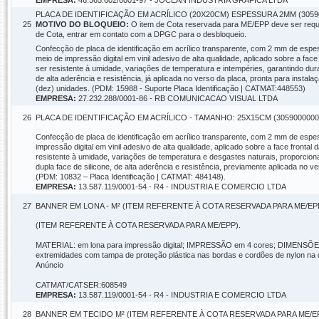
EMPRESA:
46.565.602/0001-97 - JOCEAN INDUSTRIA GRAFICA LTDA
PLACA DE IDENTIFICAÇÃO EM ACRÍLICO (20X20CM) ESPESSURA 2MM (3059
25
MOTIVO DO BLOQUEIO:
O item de Cota reservada para ME/EPP deve ser requi
de Cota, entrar em contato com a DPGC para o desbloqueio.
Confecção de placa de identificação em acrílico transparente, com 2 mm de espes
meio de impressão digital em vinil adesivo de alta qualidade, aplicado sobre a face
ser resistente à umidade, variações de temperatura e intempéries, garantindo durabi
de alta aderência e resistência, já aplicada no verso da placa, pronta para instal
(dez) unidades. (PDM: 15988 - Suporte Placa Identificação | CATMAT:448553)
EMPRESA:
27.232.288/0001-86 - RB COMUNICACAO VISUAL LTDA
26
PLACA DE IDENTIFICAÇÃO EM ACRÍLICO - TAMANHO: 25X15CM (3059000000
Confecção de placa de identificação em acrílico transparente, com 2 mm de espes
impressão digital em vinil adesivo de alta qualidade, aplicado sobre a face fronta
resistente à umidade, variações de temperatura e desgastes naturais, proporciona
dupla face de silicone, de alta aderência e resistência, previamente aplicada no ve
(PDM: 10832 – Placa Identificação | CATMAT: 484148).
EMPRESA:
13.587.119/0001-54 - R4 - INDUSTRIA E COMERCIO LTDA
27
BANNER EM LONA - M² (ITEM REFERENTE À COTA RESERVADA PARA ME/EPP)
(ITEM REFERENTE À COTA RESERVADA PARA ME/EPP).
MATERIAL: em lona para impressão digital; IMPRESSÃO em 4 cores; DIMENSÕES:
extremidades com tampa de proteção plástica nas bordas e cordões de nylon 
Anúncio
CATMAT/CATSER:608549
EMPRESA:
13.587.119/0001-54 - R4 - INDUSTRIA E COMERCIO LTDA
28
BANNER EM TECIDO M² (ITEM REFERENTE À COTA RESERVADA PARA ME/EPP