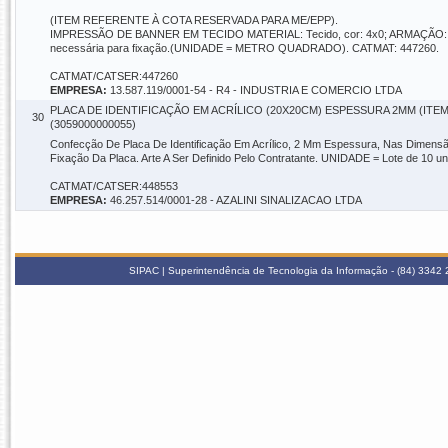
(ITEM REFERENTE À COTA RESERVADA PARA ME/EPP).
IMPRESSÃO DE BANNER EM TECIDO MATERIAL: Tecido, cor: 4x0; ARMAÇÃO: com 
necessária para fixação.(UNIDADE = METRO QUADRADO). CATMAT: 447260.
CATMAT/CATSER:447260
EMPRESA:
13.587.119/0001-54 - R4 - INDUSTRIA E COMERCIO LTDA
PLACA DE IDENTIFICAÇÃO EM ACRÍLICO (20X20CM) ESPESSURA 2MM (ITE
30
(3059000000055)
Confecção De Placa De Identificação Em Acrílico, 2 Mm Espessura, Nas Dimensã
Fixação Da Placa. Arte A Ser Definido Pelo Contratante. UNIDADE = Lote de 10 
CATMAT/CATSER:448553
EMPRESA:
46.257.514/0001-28 - AZALINI SINALIZACAO LTDA
SIPAC | Superintendência de Tecnologia da Informação - (84) 3342 