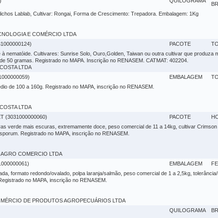
)
QUILOGRAMA
BR
lichos Lablab, Cultivar: Rongai, Forma de Crescimento: Trepadora. Embalagem: 1Kg
 TECNOLOGIA E COMÉRCIO LTDA
000000124)
PACOTE
TO
e à nematóide. Cultivares: Sunrise Solo, Ouro,Golden, Taiwan ou outra cultivar que produza m
es de 50 gramas. Registrado no MAPA. Inscrição no RENASEM. CATMAT: 402204.
VA COSTA LTDA
000000059)
EMBALAGEM
TO
médio de 100 a 160g. Registrado no MAPA, inscrição no RENASEM.
VA COSTA LTDA
 (3031000000060)
PACOTE
H
ras verde mais escuras, extremamente doce, peso comercial de 11 a 14kg, cultivar Crimson s
xysporum. Registrado no MAPA, inscrição no RENASEM.
GRA AGRO COMERCIO LTDA
000000061)
EMBALAGEM
FE
ada, formato redondo/ovalado, polpa laranja/salmão, peso comercial de 1 a 2,5kg, tolerância/
 Registrado no MAPA, inscrição no RENASEM.
 - COMÉRCIO DE PRODUTOS AGROPECUÁRIOS LTDA
QUILOGRAMA
BR