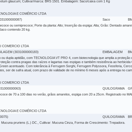
isetum glaucum; Cultivar/marca: BRS 1501. Embalagem: Saco/caixa com 1 Kg
 TECNOLOGIA E COMÉRCIO LTDA
031000000087)
Saco
BM
ecoce ou semiprecoce; Porte da planta: Alto; Inserção da espiga: Alta; Grão: Dentado amare
 Saco contendo 20 kg.
ALI COMERCIO LTDA
ILAGEM (3031000000183)
EMBALAGEM
BM
em ou dupla aptidão, com TECNOLOGIA VT PRO 4, com biotecnologia que amplia a proteção da
roteção contra pragas das raízes e lagartas nas espigas e também resistência ao herbicida G
yGreen acentuado. Com tolerância à Ferrugem Sorghi, Ferrugem Polyssora, Feosferia, Cer
es, ser de safra atual, com prazo de validade de no mínimo 6 meses após a entrega no 
ALI COMERCIO LTDA
31000000063)
QUILOGRAMA
G
iprecoce de 70 a 100 dias no verão, grãos amarelos, espiga com 20 a 25cm. Registrado no
 TECNOLOGIA E COMÉRCIO LTDA
0075)
QUILOGRAMA
BR
 Mucuna pruriens (L.) DC., Cultivar: Mucuna Cinza, Forma de Crescimento: Trepadora.