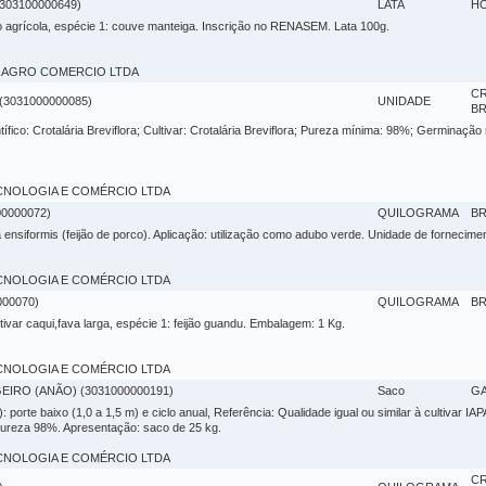
303100000649)
LATA
H
ção agrícola, espécie 1: couve manteiga. Inscrição no RENASEM. Lata 100g.
GRA AGRO COMERCIO LTDA
CR
3031000000085)
UNIDADE
BR
ífico: Crotalária Breviflora; Cultivar: Crotalária Breviflora; Pureza mínima: 98%; Germinação
 TECNOLOGIA E COMÉRCIO LTDA
0000072)
QUILOGRAMA
BR
 ensiformis (feijão de porco). Aplicação: utilização como adubo verde. Unidade de fornecimen
 TECNOLOGIA E COMÉRCIO LTDA
00070)
QUILOGRAMA
BR
ltivar caqui,fava larga, espécie 1: feijão guandu. Embalagem: 1 Kg.
 TECNOLOGIA E COMÉRCIO LTDA
IRO (ANÃO) (3031000000191)
Saco
G
 porte baixo (1,0 a 1,5 m) e ciclo anual, Referência: Qualidade igual ou similar à cultivar IAP
reza 98%. Apresentação: saco de 25 kg.
 TECNOLOGIA E COMÉRCIO LTDA
CR