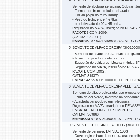
4
SEMENTE DE ABOBORA SERGIPANA (3031
Semente de abóbora sergipana. Cultivar: Jeri
- Formato do fruto: globular achatado;
- Cor da polpa do fruto: laranja;
- Peso do fruto: entre 4 e 8kg;
- produtividade de 20 a 45ton/ha.
Registrado no MAPA, inscrição no RENASE
PACOTES COM 100G.
(CATMAT: 292741)
EMPRESA:
07.097.898/0001-07 - GEB
5
SEMENTE DE ALFACE CRESPA (30310000
- Semente de alface crespa. Planta de grande 
tolerante ao pendoamento precoce.
- Sugestão de cultivares: Moana, mônica S
- Registrado no MAPA, inscrição no RENAS
PACOTE COM 100G.
CATMAT: 315379
EMPRESA:
55.890.970/0001-00 - INTE
6
SEMENTE DE ALFACE CRESPA PELETIZAD
Semente de alface peletizada, tipo crespa, 
- Fruto de cor verde, tolerante ao pendoam
- Adaptada para cultivo em hidroponia.
Registrado no MAPA, inscrição no RENASE
EMBALAGEM COM 7.500 SEMENTES.
CATMAT: 369866
EMPRESA:
07.097.898/0001-07 - GEB
9
SEMENTE DE BERINJELA - 100G (3031000
Semente de berinjela. LATA DE 100G.
- Deve originar fruto de cor roxa escuro b