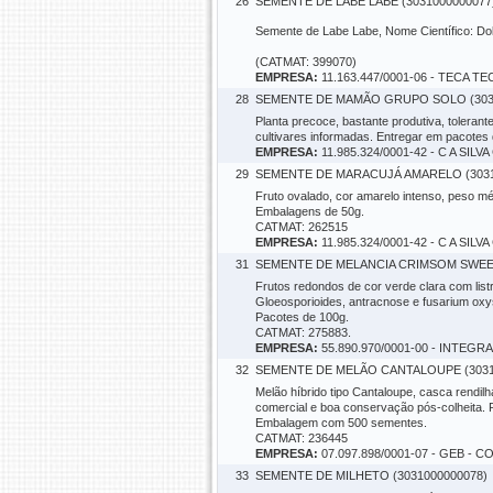
26
SEMENTE DE LABE LABE (3031000000077
Semente de Labe Labe, Nome Científico: Do
(CATMAT: 399070)
EMPRESA:
11.163.447/0001-06 - TECA
28
SEMENTE DE MAMÃO GRUPO SOLO (3031
Planta precoce, bastante produtiva, tolerant
cultivares informadas. Entregar em pacot
EMPRESA:
11.985.324/0001-42 - C A SIL
29
SEMENTE DE MARACUJÁ AMARELO (3031
Fruto ovalado, cor amarelo intenso, peso 
Embalagens de 50g.
CATMAT: 262515
EMPRESA:
11.985.324/0001-42 - C A SIL
31
SEMENTE DE MELANCIA CRIMSOM SWEET
Frutos redondos de cor verde clara com list
Gloeosporioides, antracnose e fusarium o
Pacotes de 100g.
CATMAT: 275883.
EMPRESA:
55.890.970/0001-00 - INTE
32
SEMENTE DE MELÃO CANTALOUPE (3031
Melão híbrido tipo Cantaloupe, casca rendilh
comercial e boa conservação pós-colheita.
Embalagem com 500 sementes.
CATMAT: 236445
EMPRESA:
07.097.898/0001-07 - GEB
33
SEMENTE DE MILHETO (3031000000078)