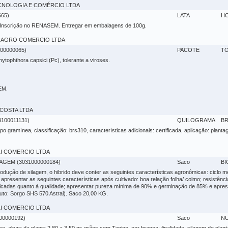
 TECNOLOGIA E COMÉRCIO LTDA
65)
LATA
H
 Inscrição no RENASEM. Entregar em embalagens de 100g.
GRA AGRO COMERCIO LTDA
00000065)
PACOTE
TO
ytophthora capsici (Pc), tolerante a viroses.
EM.
VA COSTA LTDA
00011131)
QUILOGRAMA
BR
 gramínea, classificação: brs310, características adicionais: certificada, aplicação: planta
ALI COMERCIO LTDA
AGEM (3031000000184)
Saco
BI
odução de silagem, o hibrido deve conter as seguintes características agronômicas: ciclo m
e apresentar as seguintes características após cultivado: boa relação folha/ colmo; resistênc
icadas quanto à qualidade; apresentar pureza mínima de 90% e germinação de 85% e apres
duto: Sorgo SHS 570 Astral). Saco 20,00 KG.
ALI COMERCIO LTDA
0000192)
Saco
NU