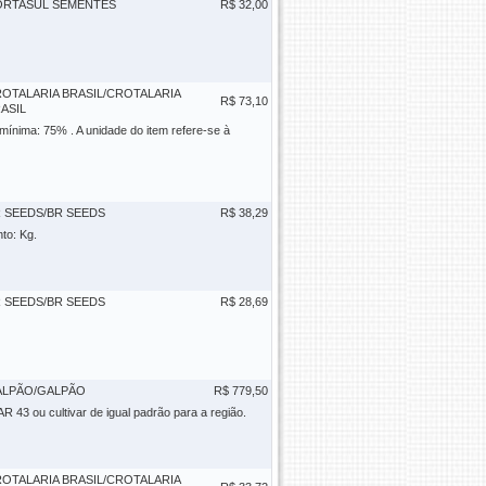
ORTASUL SEMENTES
R$ 32,00
OTALARIA BRASIL/CROTALARIA
R$ 73,10
ASIL
 mínima: 75% . A unidade do item refere-se à
 SEEDS/BR SEEDS
R$ 38,29
to: Kg.
 SEEDS/BR SEEDS
R$ 28,69
ALPÃO/GALPÃO
R$ 779,50
AR 43 ou cultivar de igual padrão para a região.
OTALARIA BRASIL/CROTALARIA