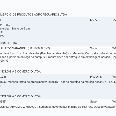
 - COMÉRCIO DE PRODUTOS AGROPECUÁRIOS LTDA
)
LATA
TO
om 100G.
comercial mínimo de 8 cm;
u G.
EM.
VA COSTA LTDA
THA CV. MARANDU. (3031000000172)
Saco
W
científico: Urochloa brizantha (Brachiaria brizantha) cv. Marandu. Com valor cultural de 
ses a partir da entrega no campus. Produto deve ser entregue em embalagem lacrada. Com
,00 KG.
 TECNOLOGIA E COMÉRCIO LTDA
174)
PACOTE
W
v. Massai) forma de crescimento: touceira. Teor de proteína da matéria seca: 9 a 11%. D
.
 TECNOLOGIA E COMÉRCIO LTDA
0185)
Saco
W
ICUM MAXIMUM CV. MIYAGUI. Sementes deve conter mínimo de 36% VC. Data de validade d