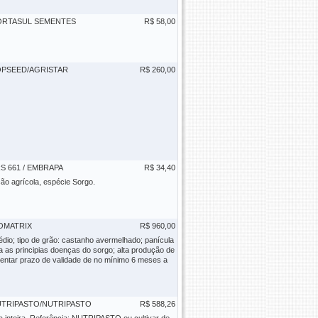
ORTASUL SEMENTES
R$ 58,00
PSEED/AGRISTAR
R$ 260,00
S 661 / EMBRAPA
R$ 34,40
ção agrícola, espécie Sorgo.
OMATRIX
R$ 960,00
édio; tipo de grão: castanho avermelhado; panícula
ia as principias doenças do sorgo; alta produção de
entar prazo de validade de no mínimo 6 meses a
TRIPASTO/NUTRIPASTO
R$ 588,26