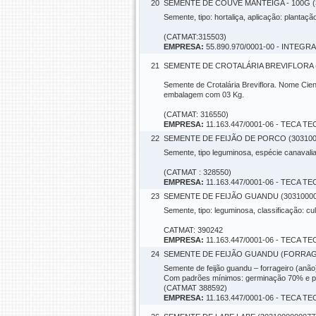
20
SEMENTE DE COUVE MANTEIGA - 100G (
Semente, tipo: hortaliça, aplicação: planta
(CATMAT:315503)
EMPRESA:
55.890.970/0001-00 - INTE
21
SEMENTE DE CROTALÁRIA BREVIFLORA (
Semente de Crotalária Breviflora. Nome Cient
embalagem com 03 Kg.
(CATMAT: 316550)
EMPRESA:
11.163.447/0001-06 - TECA
22
SEMENTE DE FEIJÃO DE PORCO (303100
Semente, tipo leguminosa, espécie canavalia
(CATMAT : 328550)
EMPRESA:
11.163.447/0001-06 - TECA
23
SEMENTE DE FEIJÃO GUANDU (30310000
Semente, tipo: leguminosa, classificação: cu
CATMAT: 390242
EMPRESA:
11.163.447/0001-06 - TECA
24
SEMENTE DE FEIJÃO GUANDU (FORRAGE
Semente de feijão guandu – forrageiro (anão):
Com padrões mínimos: germinação 70% e pu
(CATMAT 388592)
EMPRESA:
11.163.447/0001-06 - TECA