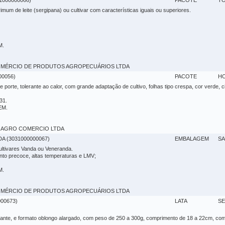
000000066)
PACOTE
T
mum de leite (sergipana) ou cultivar com características iguais ou superiores.
M.
 - COMÉRCIO DE PRODUTOS AGROPECUÁRIOS LTDA
00056)
PACOTE
H
porte, tolerante ao calor, com grande adaptação de cultivo, folhas tipo crespa, cor verde, ci
F31.
EM.
GRA AGRO COMERCIO LTDA
A (3031000000067)
EMBALAGEM
SA
cultivares Vanda ou Veneranda.
ento precoce, altas temperaturas e LMV;
M.
 - COMÉRCIO DE PRODUTOS AGROPECUÁRIOS LTDA
00673)
LATA
SE
rilhante, e formato oblongo alargado, com peso de 250 a 300g, comprimento de 18 a 22cm, c