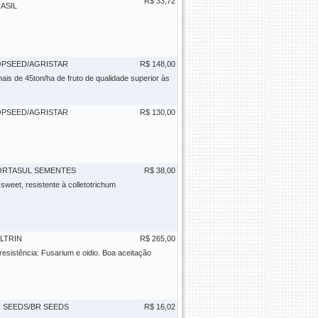
R$ 33,72
ASIL
PSEED/AGRISTAR
R$ 148,00
ais de 45ton/ha de fruto de qualidade superior às
PSEED/AGRISTAR
R$ 130,00
ORTASUL SEMENTES
R$ 38,00
weet, resistente à colletotrichum
LTRIN
R$ 265,00
resistência: Fusarium e oidio. Boa aceitação
 SEEDS/BR SEEDS
R$ 16,02