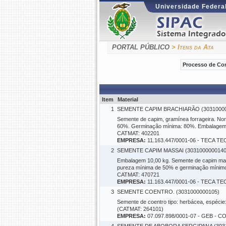
Universidade Federal
PORTAL PÚBLICO
> Itens da Ata
Processo de Co
Item
Material
1
SEMENTE CAPIM BRACHIARÃO (30310000
Semente de capim, gramínea forrageira. Nome
60%. Germinação mínima: 80%. Embalagem: 
CATMAT: 402201
EMPRESA:
11.163.447/0001-06 - TECA
2
SEMENTE CAPIM MASSAI (3031000000140
Embalagem 10,00 kg. Semente de capim mass
pureza mínima de 50% e germinação mínim
CATMAT: 470721
EMPRESA:
11.163.447/0001-06 - TECA
3
SEMENTE COENTRO. (3031000000105)
Semente de coentro tipo: herbácea, espécie
(CATMAT: 264101)
EMPRESA:
07.097.898/0001-07 - GEB