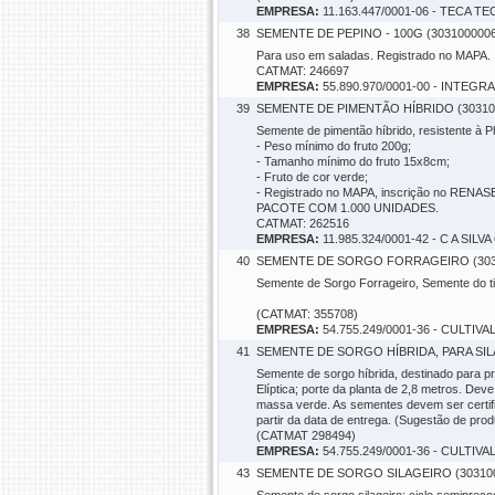
EMPRESA:
11.163.447/0001-06 - TECA
38
SEMENTE DE PEPINO - 100G (3031000006
Para uso em saladas. Registrado no MAPA.
CATMAT: 246697
EMPRESA:
55.890.970/0001-00 - INTE
39
SEMENTE DE PIMENTÃO HÍBRIDO (30310
Semente de pimentão híbrido, resistente à Ph
- Peso mínimo do fruto 200g;
- Tamanho mínimo do fruto 15x8cm;
- Fruto de cor verde;
- Registrado no MAPA, inscrição no RENAS
PACOTE COM 1.000 UNIDADES.
CATMAT: 262516
EMPRESA:
11.985.324/0001-42 - C A SIL
40
SEMENTE DE SORGO FORRAGEIRO (3031
Semente de Sorgo Forrageiro, Semente do tipo
(CATMAT: 355708)
EMPRESA:
54.755.249/0001-36 - CULTIV
41
SEMENTE DE SORGO HÍBRIDA, PARA SIL
Semente de sorgo híbrida, destinado para pr
Elíptica; porte da planta de 2,8 metros. Dev
massa verde. As sementes devem ser certif
partir da data de entrega. (Sugestão de pro
(CATMAT 298494)
EMPRESA:
54.755.249/0001-36 - CULTIV
43
SEMENTE DE SORGO SILAGEIRO (303100