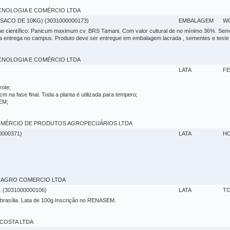
 TECNOLOGIA E COMÉRCIO LTDA
SACO DE 10KG) (3031000000173)
EMBALAGEM
W
e científico: Panicum maximum cv. BRS Tamani. Com valor cultural de no mínimo 36%. Seme
da entrega no campus. Produto deve ser entregue em embalagem lacrada , sementes e teste
 TECNOLOGIA E COMÉRCIO LTDA
)
LATA
FE
rote;
cm na fase final. Toda a planta é utilizada para tempero;
EM;
 - COMÉRCIO DE PRODUTOS AGROPECUÁRIOS LTDA
000371)
LATA
H
GRA AGRO COMERCIO LTDA
(3031000000106)
LATA
TO
 brasília. Lata de 100g.Inscrição no RENASEM.
VA COSTA LTDA