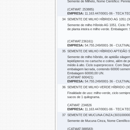
Semente de Milheto, Nome Científico: Penn
(CATMAT: 253885)
EMPRESA:
11.163.447/0001-06 - TECA
34
SEMENTE DE MILHO HÍBRIDO AG 1051 (3
Semente de milho Híbrido AG 1051. Ciclo: Pr
de planta inteira e milho verde. Embalagem:
(CATMAT:236161)
EMPRESA:
54.755.249/0001-36 - CULTIV
35
SEMENTE DE MILHO HÍBRIDO APTIDÃO S
Semente de milho híbrido, de aptidão silag
lepidópteros no cartucho e colmo, além de p
médio à alto. Ciclo superprecoce. Com Sta
embalagem lacrada, contendo 60000 sement
Embalagem 60000,00 UN.
(CATMAT 600421)
EMPRESA:
54.755.249/0001-36 - CULTIV
36
SEMENTE DE MILHO-VERDE HÍBRIDO (30
Finalidade de uso: milho-verde, ciclo sem
sacos de 1 quilograma.
CATMAT: 234826
EMPRESA:
11.163.447/0001-06 - TECA
37
SEMENTE DE MUCUNA CINZA (303100000
Semente de Mucuna Cinza, Nome Científico:
(CATMAT:388583)