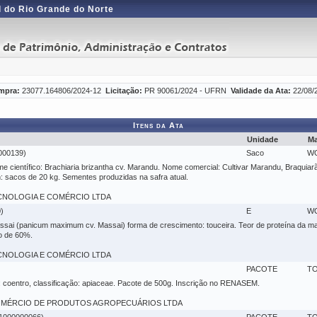
 do Rio Grande do Norte
mpra:
23077.164806/2024-12
Licitação:
PR 90061/2024 - UFRN
Validade da Ata:
22/08/
Itens da Ata
Unidade
Ma
00139)
Saco
W
 científico: Brachiaria brizantha cv. Marandu. Nome comercial: Cultivar Marandu, Braquiarã
sacos de 20 kg. Sementes produzidas na safra atual.
 TECNOLOGIA E COMÉRCIO LTDA
)
E
W
ai (panicum maximum cv. Massai) forma de crescimento: touceira. Teor de proteína da maté
o de 60%.
 TECNOLOGIA E COMÉRCIO LTDA
PACOTE
T
: coentro, classificação: apiaceae. Pacote de 500g. Inscrição no RENASEM.
 - COMÉRCIO DE PRODUTOS AGROPECUÁRIOS LTDA