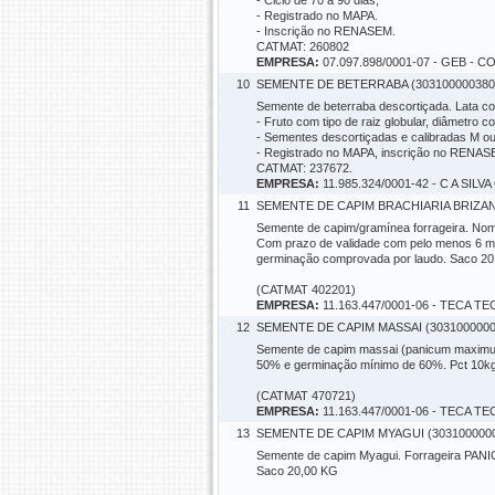
- Ciclo de 70 a 90 dias;
- Registrado no MAPA.
- Inscrição no RENASEM.
CATMAT: 260802
EMPRESA:
07.097.898/0001-07 - GEB
10
SEMENTE DE BETERRABA (303100000380
Semente de beterraba descortiçada. Lata c
- Fruto com tipo de raiz globular, diâmetro 
- Sementes descortiçadas e calibradas M o
- Registrado no MAPA, inscrição no RENAS
CATMAT: 237672.
EMPRESA:
11.985.324/0001-42 - C A SIL
11
SEMENTE DE CAPIM BRACHIARIA BRIZAN
Semente de capim/gramínea forrageira. Nome 
Com prazo de validade com pelo menos 6 me
germinação comprovada por laudo. Saco 20
(CATMAT 402201)
EMPRESA:
11.163.447/0001-06 - TECA
12
SEMENTE DE CAPIM MASSAI (3031000000
Semente de capim massai (panicum maximum c
50% e germinação mínimo de 60%. Pct 10kg
(CATMAT 470721)
EMPRESA:
11.163.447/0001-06 - TECA
13
SEMENTE DE CAPIM MYAGUI (303100000
Semente de capim Myagui. Forrageira PAN
Saco 20,00 KG