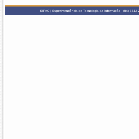
SIPAC | Superintendência de Tecnologia da Informação - (84) 3342 