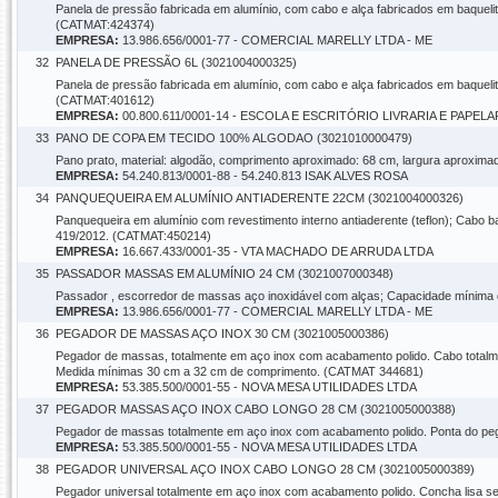
Panela de pressão fabricada em alumínio, com cabo e alça fabricados em baqueli
(CATMAT:424374)
EMPRESA:
13.986.656/0001-77 - COMERCIAL MARELLY LTDA - ME
32
PANELA DE PRESSÃO 6L (3021004000325)
Panela de pressão fabricada em alumínio, com cabo e alça fabricados em baqueli
(CATMAT:401612)
EMPRESA:
00.800.611/0001-14 - ESCOLA E ESCRITÓRIO LIVRARIA E PAPELA
33
PANO DE COPA EM TECIDO 100% ALGODAO (3021010000479)
Pano prato, material: algodão, comprimento aproximado: 68 cm, largura aproximada
EMPRESA:
54.240.813/0001-88 - 54.240.813 ISAK ALVES ROSA
34
PANQUEQUEIRA EM ALUMÍNIO ANTIADERENTE 22CM (3021004000326)
Panquequeira em alumínio com revestimento interno antiaderente (teflon); Cabo 
419/2012. (CATMAT:450214)
EMPRESA:
16.667.433/0001-35 - VTA MACHADO DE ARRUDA LTDA
35
PASSADOR MASSAS EM ALUMÍNIO 24 CM (3021007000348)
Passador , escorredor de massas aço inoxidável com alças; Capacidade mínima 
EMPRESA:
13.986.656/0001-77 - COMERCIAL MARELLY LTDA - ME
36
PEGADOR DE MASSAS AÇO INOX 30 CM (3021005000386)
Pegador de massas, totalmente em aço inox com acabamento polido. Cabo totalme
Medida mínimas 30 cm a 32 cm de comprimento. (CATMAT 344681)
EMPRESA:
53.385.500/0001-55 - NOVA MESA UTILIDADES LTDA
37
PEGADOR MASSAS AÇO INOX CABO LONGO 28 CM (3021005000388)
Pegador de massas totalmente em aço inox com acabamento polido. Ponta do peg
EMPRESA:
53.385.500/0001-55 - NOVA MESA UTILIDADES LTDA
38
PEGADOR UNIVERSAL AÇO INOX CABO LONGO 28 CM (3021005000389)
Pegador universal totalmente em aço inox com acabamento polido. Concha lisa 