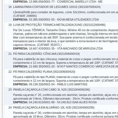
EMPRESA:
13.986.656/0001-77 - COMERCIAL MARELLY LTDA - ME
16
LAMINA PARA CORTADOR DE LEGUMES 10X10 (3021007000424)
Lâmina(Refil) para cortador de legumes, corte 10x10mm, confeccionada em em aço
(CATMAT 248855)
EMPRESA:
53.385.500/0001-55 - NOVA MESA UTILIDADES LTDA
19
LUVA DE PROTEÇÃO TERMICA METALIZADA 2UND (3021012000486)
Par De Luvas TÉRMICA: Tamanho Único. Mínimo 40 cm de comprimento. Aspectos 
chamas, palma em silicone antiderrapante e anti-chamas, forração interna em teci
lidar com temperaturas de até 350º. Sua parte externa é confeccionada em tecido 
transpasse para o interior da luva, o que também a torna lavável e de fácil higie
vapores térmicos. (CATMAT 352071 )
EMPRESA:
16.667.433/0001-35 - VTA MACHADO DE ARRUDA LTDA
21
PÁ PARA CALDEIRÃO CÔNCAVA (3021006000419)
Pá para caldeirão do tipo côncava; material do corpo e pegas confeccionado em 
comprimento e 12 cm de largura. Suporta a temperatura de até 100º. (CATMAT 37
EMPRESA:
21.690.355/0001-20 - M M P NANTES COMERCIO VAREJISTA DE 
22
PÁ PARA CALDEIRÃO PLANA (3021006000420)
Pá para caldeirão do tipo PLANA; material do corpo e pegas confeccionado em po
comprimento e 12 cm de largura. Suporta a temperatura de até 100º. (CATMAT 37
EMPRESA:
09.138.326/0001-54 - PABLO LUIS MARTINS
23
PANELA CAÇAROLA COM CABO 3L N20 (3021004000296)
Panela caçarola n° 20, confeccionada em alumínio; tampa em alumínio; alças em
aproximada de 3 litros; Diâmetro Aproximado : 20cm; Produto certificado confo
EMPRESA:
54.240.813/0001-88 - 54.240.813 ISAK ALVES ROSA
24
PANELA CAÇAROLA EM ALUMÍNIO 10L N30 (3021004000295)
Panela caçarola n° 30, confeccionada em alumínio; tampa em alumínio; alças em
aproximada de 10 litros; Diâmetro: 30cm; Produto certificado conforme portari