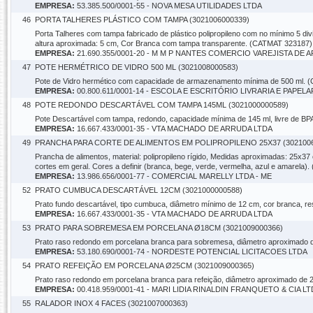
EMPRESA:
53.385.500/0001-55 - NOVA MESA UTILIDADES LTDA
46
PORTA TALHERES PLÁSTICO COM TAMPA (3021006000339)
Porta Talheres com tampa fabricado de plástico polipropileno com no mínimo 5 di
altura aproximada: 5 cm, Cor Branca com tampa transparente. (CATMAT 323187)
EMPRESA:
21.690.355/0001-20 - M M P NANTES COMERCIO VAREJISTA DE 
47
POTE HERMÉTRICO DE VIDRO 500 ML (3021008000583)
Pote de Vidro hermético com capacidade de armazenamento mínima de 500 ml. 
EMPRESA:
00.800.611/0001-14 - ESCOLA E ESCRITÓRIO LIVRARIA E PAPELA
48
POTE REDONDO DESCARTÁVEL COM TAMPA 145ML (3021000000589)
Pote Descartável com tampa, redondo, capacidade mínima de 145 ml, livre de B
EMPRESA:
16.667.433/0001-35 - VTA MACHADO DE ARRUDA LTDA
49
PRANCHA PARA CORTE DE ALIMENTOS EM POLIPROPILENO 25X37 (3021006
Prancha de alimentos, material: polipropileno rígido, Medidas aproximadas: 25x37 
cortes em geral. Cores a definir (branca, bege, verde, vermelha, azul e amarela
EMPRESA:
13.986.656/0001-77 - COMERCIAL MARELLY LTDA - ME
52
PRATO CUMBUCA DESCARTÁVEL 12CM (3021000000588)
Prato fundo descartável, tipo cumbuca, diâmetro mínimo de 12 cm, cor branca, 
EMPRESA:
16.667.433/0001-35 - VTA MACHADO DE ARRUDA LTDA
53
PRATO PARA SOBREMESA EM PORCELANA Ø18CM (3021009000366)
Prato raso redondo em porcelana branca para sobremesa, diâmetro aproximado
EMPRESA:
53.180.690/0001-74 - NORDESTE POTENCIAL LICITACOES LTDA
54
PRATO REFEIÇÃO EM PORCELANA Ø25CM (3021009000365)
Prato raso redondo em porcelana branca para refeição, diâmetro aproximado d
EMPRESA:
00.418.959/0001-41 - MARI LIDIA RINALDIN FRANQUETO & CIA L
55
RALADOR INOX 4 FACES (3021007000363)