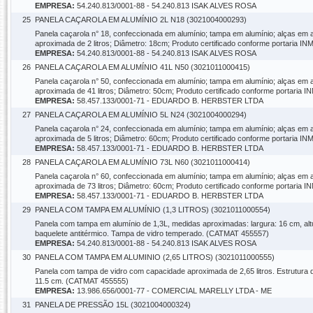
EMPRESA:
54.240.813/0001-88 - 54.240.813 ISAK ALVES ROSA
25
PANELA CAÇAROLA EM ALUMÍNIO 2L N18 (3021004000293)
Panela caçarola n° 18, confeccionada em alumínio; tampa em alumínio; alças em
aproximada de 2 litros; Diâmetro: 18cm; Produto certificado conforme portaria
EMPRESA:
54.240.813/0001-88 - 54.240.813 ISAK ALVES ROSA
26
PANELA CAÇAROLA EM ALUMÍNIO 41L N50 (3021011000415)
Panela caçarola n° 50, confeccionada em alumínio; tampa em alumínio; alças em
aproximada de 41 litros; Diâmetro: 50cm; Produto certificado conforme portari
EMPRESA:
58.457.133/0001-71 - EDUARDO B. HERBSTER LTDA
27
PANELA CAÇAROLA EM ALUMÍNIO 5L N24 (3021004000294)
Panela caçarola n° 24, confeccionada em alumínio; tampa em alumínio; alças em
aproximada de 5 litros; Diâmetro: 60cm; Produto certificado conforme portaria
EMPRESA:
58.457.133/0001-71 - EDUARDO B. HERBSTER LTDA
28
PANELA CAÇAROLA EM ALUMÍNIO 73L N60 (3021011000414)
Panela caçarola n° 60, confeccionada em alumínio; tampa em alumínio; alças em
aproximada de 73 litros; Diâmetro: 60cm; Produto certificado conforme portari
EMPRESA:
58.457.133/0001-71 - EDUARDO B. HERBSTER LTDA
29
PANELA COM TAMPA EM ALUMÍNIO (1,3 LITROS) (3021011000554)
Panela com tampa em alumínio de 1,3L, medidas aproximadas: largura: 16 cm, alt
baquelete antitérmico. Tampa de vidro temperado. (CATMAT 455557)
EMPRESA:
54.240.813/0001-88 - 54.240.813 ISAK ALVES ROSA
30
PANELA COM TAMPA EM ALUMINIO (2,65 LITROS) (3021011000555)
Panela com tampa de vidro com capacidade aproximada de 2,65 litros. Estrutura 
11.5 cm. (CATMAT 455555)
EMPRESA:
13.986.656/0001-77 - COMERCIAL MARELLY LTDA - ME
31
PANELA DE PRESSÃO 15L (3021004000324)