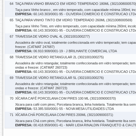
64
TAÇA PARA VINHO BRANCO EM VIDRO TEMPERADO 180ML (3021008000570
Taça para Vinho branco , em vidro temperado, com capacidade mínima 180ml, in
EMPRESA:
60.143.303/0001-95 - OLIVEIRA COMERCIO E CONSTRUCAO LTD
65
TAÇA PARA VINHO TINTO EM VIDRO TEMPERADO 260ML (3021008000569)
Taça para Vinho Tinto, em vidro temperado, com capacidade mínima 260ml, inco
EMPRESA:
60.143.303/0001-95 - OLIVEIRA COMERCIO E CONSTRUCAO LTD
67
TRAVESSA DE VIDRO OVAL 4L (3021001000277)
Assadeira de vidro oval, totalmente confeccionada em vidro temperado; tem cap
freezer. (CATMAT 247687)
EMPRESA:
06.910.908/0001-19 - J BRILHANTE COMERCIAL LTDA
68
TRAVESSA DE VIDRO RETANGULAR 2L (3021001000275)
Assadeira de vidro retangular, totalmente confeccionada em vidro temperado; te
ondas e freezer. (CATMAT 260723)
EMPRESA:
60.143.303/0001-95 - OLIVEIRA COMERCIO E CONSTRUCAO LTD
69
TRAVESSA DE VIDRO RETANGULAR 5L (3021001000276)
Assadeira de vidro retangular, totalmente confeccionada em vidro temperado; te
ondas e freezer. (CATMAT 260723)
EMPRESA:
60.143.303/0001-95 - OLIVEIRA COMERCIO E CONSTRUCAO LTD
70
XÍCARA CAFÉ PORCELANA COM PIRES 100 ML (3021009000370)
Xicara para café com pires; Porcelana branca, linha hotelaria. Totalmente lisa 
EMPRESA:
53.385.500/0001-55 - NOVA MESA UTILIDADES LTDA
71
XÍCARA CHÁ PORCELANA COM PIRES 200ML (3021009000371)
Xicara para Chá com pires; Porcelana branca, linha hotelaria. Totalmente lisa s
EMPRESA:
00.418.959/0001-41 - MARI LIDIA RINALDIN FRANQUETO & CIA L