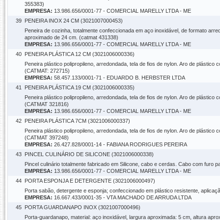
355383)
EMPRESA:
13.986.656/0001-77 - COMERCIAL MARELLY LTDA - ME
39
PENEIRA INOX 24 CM (3021007000453)
Peneira de cozinha, totalmente confeccionada em aço inoxidável, de formato arr
aproximado de 24 cm. (catmat 431338)
EMPRESA:
13.986.656/0001-77 - COMERCIAL MARELLY LTDA - ME
40
PENEIRA PLÁSTICA 12 CM (3021006000336)
Peneira plástico polipropileno, arredondada, tela de fios de nylon. Aro de plást
(CATMAT: 272715)
EMPRESA:
58.457.133/0001-71 - EDUARDO B. HERBSTER LTDA
41
PENEIRA PLÁSTICA 19 CM (3021006000335)
Peneira plástico polipropileno, arredondada, tela de fios de nylon. Aro de plást
(CATMAT 321816)
EMPRESA:
13.986.656/0001-77 - COMERCIAL MARELLY LTDA - ME
42
PENEIRA PLÁSTICA 7CM (3021006000337)
Peneira plástico polipropileno, arredondada, tela de fios de nylon. Aro de plást
(CATMAT 397248)
EMPRESA:
26.427.828/0001-14 - FABIANA RODRIGUES PEREIRA
43
PINCEL CULINÁRIO DE SILICONE (3021006000338)
Pincel culinário totalmente fabricado em Silicone, cabo e cerdas. Cabo com fur
EMPRESA:
13.986.656/0001-77 - COMERCIAL MARELLY LTDA - ME
44
PORTA ESPONJA E DETERGENTE (3021006000497)
Porta sabão, detergente e esponja; confeccionado em plástico resistente, aplic
EMPRESA:
16.667.433/0001-35 - VTA MACHADO DE ARRUDA LTDA
45
PORTA GUARDANAPO INOX (3021007000496)
Porta-guardanapo, material: aço inoxidável, largura aproximada: 5 cm, altura 