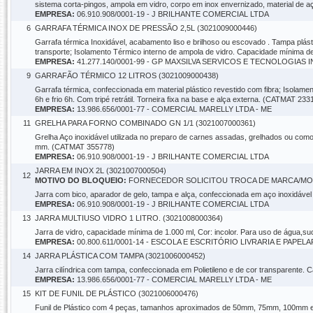
sistema corta-pingos, ampola em vidro, corpo em inox envernizado, material de aç
EMPRESA:
06.910.908/0001-19 - J BRILHANTE COMERCIAL LTDA
6
GARRAFA TÉRMICA INOX DE PRESSÃO 2,5L (3021009000446)
Garrafa térmica Inoxidável, acabamento liso e brilhoso ou escovado . Tampa plásti
transporte; Isolamento Térmico interno de ampola de vidro. Capacidade mínima
EMPRESA:
41.277.140/0001-99 - GP MAXSILVA SERVICOS E TECNOLOGIAS
9
GARRAFÃO TÉRMICO 12 LITROS (3021009000438)
Garrafa térmica, confeccionada em material plástico revestido com fibra; Isola
6h e frio 6h. Com tripé retrátil. Torneira fixa na base e alça externa. (CATMAT 233
EMPRESA:
13.986.656/0001-77 - COMERCIAL MARELLY LTDA - ME
11
GRELHA PARA FORNO COMBINADO GN 1/1 (3021007000361)
Grelha Aço inoxidável utilizada no preparo de carnes assadas, grelhados ou como
mm. (CATMAT 355778)
EMPRESA:
06.910.908/0001-19 - J BRILHANTE COMERCIAL LTDA
JARRA EM INOX 2L (3021007000504)
12
MOTIVO DO BLOQUEIO:
FORNECEDOR SOLICITOU TROCA DE MARCA/MO
Jarra com bico, aparador de gelo, tampa e alça, confeccionada em aço inoxidáve
EMPRESA:
06.910.908/0001-19 - J BRILHANTE COMERCIAL LTDA
13
JARRA MULTIUSO VIDRO 1 LITRO. (3021008000364)
Jarra de vidro, capacidade mínima de 1.000 ml, Cor: incolor. Para uso de água,su
EMPRESA:
00.800.611/0001-14 - ESCOLA E ESCRITÓRIO LIVRARIA E PAPELA
14
JARRA PLÁSTICA COM TAMPA (3021006000452)
Jarra cilíndrica com tampa, confeccionada em Polietileno e de cor transparente.
EMPRESA:
13.986.656/0001-77 - COMERCIAL MARELLY LTDA - ME
15
KIT DE FUNIL DE PLÁSTICO (3021006000476)
Funil de Plástico com 4 peças, tamanhos aproximados de 50mm, 75mm, 100mm