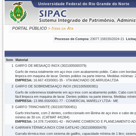
Universidade Federal do Rio Grande do Norte
PORTAL PÚBLICO
> Itens da Ata
Processo de Compra:
23077.158155/2024-21
Licita
Item
Material
1
GARFO DE MESA AÇO INOX (3021005000379)
Garfo de mesa totalmente em aço inox com acabamento polido. Cabo com bordas 
limpeza em maquina de lavar. Dentes polidos na parte interna. Medidas mínima
EMPRESA:
16.667.433/0001-35 - VTA MACHADO DE ARRUDA LTDA
2
GARFO DE SOBREMESA AÇO INOX (3021005000381)
Garfo de sobremesa totalmente em aço inox com acabamento polido. Cabo com bo
fácil limpeza em maquina de lavar. Dentes polidos na parte interna. Medidas m
EMPRESA:
13.986.656/0001-77 - COMERCIAL MARELLY LTDA - ME
3
GARFO TRINCHANTE (3021007000451)
Garfo trinchante, com 2 dentes, confeccionado em lâmina de aço inox e cabo de p
mínimo de 30 cm. (CATMAT 441364)
EMPRESA:
14.378.714/0001-42 - INOVARE COMERCIO E PLANEJAMENTO A
4
GARRAFA TÉRMICA INOX COM GATILHO (3021009000478)
Garrafa térmica inox com sistema de gatilho, capacidade mínima de 1 litro; sistema