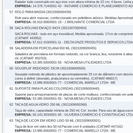
Ralador todo construido em aço inox com altura mínima de 22 cm; 4 faces. Linha
EMPRESA:
14.378.714/0001-42 - INOVARE COMERCIO E PLANEJAMENTO A
57
ROLO PARA MASSA (3021006000439)
Rolo para abrir massas, confeccionado em polietileno atóxico. Medidas Aproxi
EMPRESA:
06.910.908/0001-19 - J BRILHANTE COMERCIAL LTDA
58
SACA-ROLHAS EM AÇO INOX (3021007000454)
SACA ROLHAS - todo em aço inoxidável; Medida aproximada: 17cm de comprimento
(CATMAT 443952)
EMPRESA:
57.612.419/0001-11 - DELTA ONZE PRODUTOS E SERVICOS LTDA
59
SALADEIRA EM PORCELANA 550 ML (3021009000455)
Saladeira de porcelana em formato redondo, na cor branca, lisa, resistente à al
ml. (CATMAT 450703).
EMPRESA:
53.385.500/0001-55 - NOVA MESA UTILIDADES LTDA
60
SOUSPLAT REDONDO 33CM (3021009000500)
Sousplat redondo de plástico de aproximadamente 33 cm de diâmetro com desnível
cores à definir (dourado, prata,branco ou vermelho). (CATMAT:466017)
EMPRESA:
13.986.656/0001-77 - COMERCIAL MARELLY LTDA - ME
61
SUPORTE PARA PLACAS COLORIDAS (3021006000440)
Suporte para armazenamento de placas de corte multiuso, confeccionado em pol
EMPRESA:
53.385.500/0001-55 - NOVA MESA UTILIDADES LTDA
62
TACA DE AGUA VIDRO 250 ML (3021009000368)
Taça de vidro, capacidade mínima de 250 ml; Cor: incolor. Para uso de água,sucos
EMPRESA:
60.143.303/0001-95 - OLIVEIRA COMERCIO E CONSTRUCAO LTD
63
TAÇA DE LICOR EM VIDRO LISO 50 ML (3021009000501)
Taça de licor em vidro liso 50 ml.Pacote com 6 unidades.(CATMAT:447162)
EMPRESA:
13.986.656/0001-77 - COMERCIAL MARELLY LTDA - ME