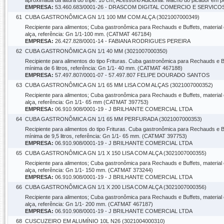
aproximada da altura do tripé: 10 cm; Acessório Adicional: Macho do picador em
EMPRESA:
53.460.683/0001-26 - DRASCOM DIGITAL COMERCIO E SERVICO
61
CUBA GASTRONÔMICA GN 1/1 100 MM COM ALÇA (3021007000349)
Recipiente para alimentos; Cuba gastronômica para Rechauds e Buffets, materia
alça, referência: Gn 1/1-100 mm. (CATMAT 467184)
EMPRESA:
26.427.828/0001-14 - FABIANA RODRIGUES PEREIRA
62
CUBA GASTRONÔMICA GN 1/1 40 MM (3021007000350)
Recipiente para alimentos do tipo Frituras. Cuba gastronômica para Rechauds e 
mínima de 6 litros, referência: Gn 1/1- 40 mm. (CATMAT 467188)
EMPRESA:
57.497.807/0001-07 - 57.497.807 FELIPE DOURADO SANTOS
63
CUBA GASTRONÔMICA GN 1/1 65 MM LISA COM ALÇAS (3021007000352)
Recipiente para alimentos; Cuba gastronômica para Rechauds e Buffets, material
alça, referência: Gn 1/1- 65 mm (CATMAT 397753)
EMPRESA:
06.910.908/0001-19 - J BRILHANTE COMERCIAL LTDA
64
CUBA GASTRONÔMICA GN 1/1 65 MM PERFURADA (3021007000353)
Recipiente para alimentos do tipo Frituras. Cuba gastronômica para Rechauds e 
mínima de 9,5 litros, referência: Gn 1/1- 65 mm. (CATMAT 397753)
EMPRESA:
06.910.908/0001-19 - J BRILHANTE COMERCIAL LTDA
65
CUBA GASTRONÔMICA GN 1/1 X 150 LISA COM ALÇA (3021007000355)
Recipiente para alimentos; Cuba gastronômica para Rechauds e Buffets, materia
alça, referência: Gn 1/1- 150 mm. (CATMAT 373244)
EMPRESA:
06.910.908/0001-19 - J BRILHANTE COMERCIAL LTDA
66
CUBA GASTRONÔMICA GN 1/1 X 200 LISA COM ALÇA (3021007000356)
Recipiente para alimentos; Cuba gastronômica para Rechauds e Buffets, materia
alça, referência: Gn 1/1- 200 mm. (CATMAT 467187)
EMPRESA:
06.910.908/0001-19 - J BRILHANTE COMERCIAL LTDA
68
CUSCUZEIRO EM ALUMÍNIO 10L N26 (3021004000310)