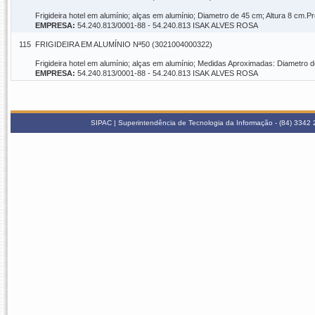
Frigideira hotel em alumínio; alças em alumínio; Diametro de 45 cm; Altura 8 c
EMPRESA:
54.240.813/0001-88 - 54.240.813 ISAK ALVES ROSA
115
FRIGIDEIRA EM ALUMÍNIO Nª50 (3021004000322)
Frigideira hotel em alumínio; alças em alumínio; Medidas Aproximadas: Diametr
EMPRESA:
54.240.813/0001-88 - 54.240.813 ISAK ALVES ROSA
SIPAC | Superintendência de Tecnologia da Informação - (84) 3342 