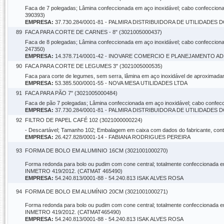
Faca de 7 polegadas; Lâmina confeccionada em aço inoxidável; cabo confeccion
390393)
EMPRESA:
37.730.284/0001-81 - PALMIRA DISTRIBUIDORA DE UTILIDADES
89
FACA PARA CORTE DE CARNES - 8" (3021005000437)
Faca de 8 polegadas; Lâmina confeccionada em aço inoxidável; cabo confeccion
247350)
EMPRESA:
14.378.714/0001-42 - INOVARE COMERCIO E PLANEJAMENTO A
90
FACA PARA CORTE DE LEGUMES 3" (3021005000535)
Faca para corte de legumes, sem serra, lâmina em aço inoxidável de aproximad
EMPRESA:
53.385.500/0001-55 - NOVA MESA UTILIDADES LTDA
91
FACA PARA PÃO 7" (3021005000484)
Faca de pão 7 polegadas; Lâmina confeccionada em aço inoxidável; cabo confec
EMPRESA:
37.730.284/0001-81 - PALMIRA DISTRIBUIDORA DE UTILIDADES
92
FILTRO DE PAPEL CAFÉ 102 (3021000000224)
- Descartável; Tamanho 102; Embalagem em caixa com dados do fabricante, cont
EMPRESA:
26.427.828/0001-14 - FABIANA RODRIGUES PEREIRA
93
FORMA DE BOLO EM ALUMINIO 16CM (3021001000270)
Forma redonda para bolo ou pudim com cone central; totalmente confeccionada em
INMETRO 419/2012. (CATMAT 465490)
EMPRESA:
54.240.813/0001-88 - 54.240.813 ISAK ALVES ROSA
94
FORMA DE BOLO EM ALUMÍNIO 20CM (3021001000271)
Forma redonda para bolo ou pudim com cone central; totalmente confeccionada em
INMETRO 419/2012. (CATMAT465490)
EMPRESA:
54.240.813/0001-88 - 54.240.813 ISAK ALVES ROSA