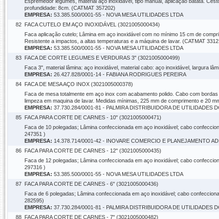
Espremedor legumes, material aço inoxidável, tipo manual, aplicação batata. Ce
profundidade: 8cm. (CATMAT 357202)
EMPRESA:
53.385.500/0001-55 - NOVA MESA UTILIDADES LTDA
82
FACA CUTELO EM AÇO INOXIDÁVEL (3021005000434)
Faca aplicação cutelo; Lâmina em aço inoxidável com no mínimo 15 cm de comprim
Resistente a impactos, a altas temperaturas e a máquina de lavar. (CATMAT 3312
EMPRESA:
53.385.500/0001-55 - NOVA MESA UTILIDADES LTDA
83
FACA DE CORTE LEGUMES E VERDURAS 3" (3021005000499)
Faca 3", material lâmina: aço inoxidável, material cabo: aço inoxidável, largura
EMPRESA:
26.427.828/0001-14 - FABIANA RODRIGUES PEREIRA
84
FACA DE MESA AÇO INOX (3021005000378)
Faca de mesa totalmente em aço inox com acabamento polido. Cabo com bordas a
limpeza em maquina de lavar. Medidas mínimas, 225 mm de comprimento e 20 m
EMPRESA:
37.730.284/0001-81 - PALMIRA DISTRIBUIDORA DE UTILIDADES
85
FACA PARA CORTE DE CARNES - 10" (3021005000471)
Faca de 10 polegadas; Lâmina confeccionada em aço inoxidável; cabo confeccio
247351 )
EMPRESA:
14.378.714/0001-42 - INOVARE COMERCIO E PLANEJAMENTO A
86
FACA PARA CORTE DE CARNES - 12" (3021005000435)
Faca de 12 polegadas; Lâmina confeccionada em aço inoxidável; cabo confeccio
297316 )
EMPRESA:
53.385.500/0001-55 - NOVA MESA UTILIDADES LTDA
87
FACA PARA CORTE DE CARNES - 6" (3021005000436)
Faca de 6 polegadas; Lâmina confeccionada em aço inoxidável; cabo confeccion
282595)
EMPRESA:
37.730.284/0001-81 - PALMIRA DISTRIBUIDORA DE UTILIDADES
88
FACA PARA CORTE DE CARNES - 7" (3021005000482)