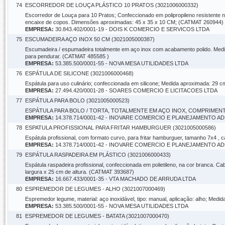
74
ESCORREDOR DE LOUÇA PLÁSTICO 10 PRATOS (3021006000332)
Escorredor de Louça para 10 Pratos; Confeccionado em polipropileno resistente n
encaixe de copos. Dimensões aproximadas: 45 x 35 x 10 CM; (CATMAT 260944)
EMPRESA:
30.843.402/0001-19 - DOIS K COMERCIO E SERVICOS LTDA
75
ESCUMADEIRA AÇO INOX 50 CM (3021005000387)
Escumadeira / espumadeira totalmente em aço inox com acabamento polido. Medi
para pendurar. (CATMAT 485585 )
EMPRESA:
53.385.500/0001-55 - NOVA MESA UTILIDADES LTDA
76
ESPÁTULA DE SILICONE (3021006000468)
Espátula para uso culinário; confeccionada em silicone; Medida aproximada: 29
EMPRESA:
27.494.420/0001-28 - SOARES COMERCIO E LICITACOES LTDA
77
ESPÁTULA PARA BOLO (3021005000523)
ESPÁTULA PARA BOLO / TORTA, TOTALMENTE EM AÇO INOX, COMPRIMENTO
EMPRESA:
14.378.714/0001-42 - INOVARE COMERCIO E PLANEJAMENTO A
78
ESPATULA PROFISSIONAL PARA FRITAR HAMBURGUER (3021005000586)
Espátula profissional, com formato curvo, para fritar hamburguer, tamanho 7x4 
EMPRESA:
14.378.714/0001-42 - INOVARE COMERCIO E PLANEJAMENTO A
79
ESPÁTULA RASPADEIRA EM PLÁSTICO (3021006000433)
Espátula raspadeira profissional, confeccionada em polietileno, na cor branca.
largura x 25 cm de altura. (CATMAT 393687)
EMPRESA:
16.667.433/0001-35 - VTA MACHADO DE ARRUDA LTDA
80
ESPREMEDOR DE LEGUMES - ALHO (3021007000469)
Espremedor legume, material: aço inoxidável, tipo: manual, aplicação: alho; Med
EMPRESA:
53.385.500/0001-55 - NOVA MESA UTILIDADES LTDA
81
ESPREMEDOR DE LEGUMES - BATATA (3021007000470)