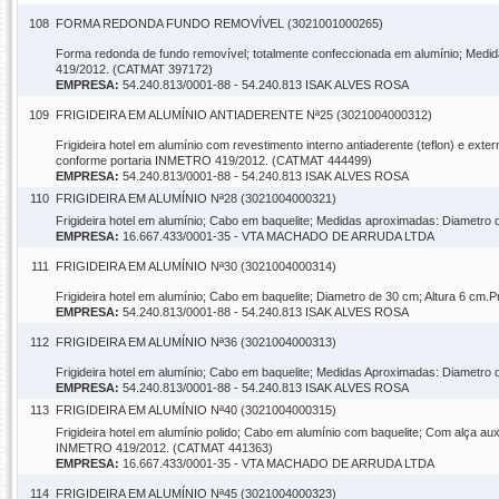
108
FORMA REDONDA FUNDO REMOVÍVEL (3021001000265)
Forma redonda de fundo removível; totalmente confeccionada em alumínio; Medid
419/2012. (CATMAT 397172)
EMPRESA:
54.240.813/0001-88 - 54.240.813 ISAK ALVES ROSA
109
FRIGIDEIRA EM ALUMÍNIO ANTIADERENTE Nª25 (3021004000312)
Frigideira hotel em alumínio com revestimento interno antiaderente (teflon) e exte
conforme portaria INMETRO 419/2012. (CATMAT 444499)
EMPRESA:
54.240.813/0001-88 - 54.240.813 ISAK ALVES ROSA
110
FRIGIDEIRA EM ALUMÍNIO Nª28 (3021004000321)
Frigideira hotel em alumínio; Cabo em baquelite; Medidas aproximadas: Diametr
EMPRESA:
16.667.433/0001-35 - VTA MACHADO DE ARRUDA LTDA
111
FRIGIDEIRA EM ALUMÍNIO Nª30 (3021004000314)
Frigideira hotel em alumínio; Cabo em baquelite; Diametro de 30 cm; Altura 6 c
EMPRESA:
54.240.813/0001-88 - 54.240.813 ISAK ALVES ROSA
112
FRIGIDEIRA EM ALUMÍNIO Nª36 (3021004000313)
Frigideira hotel em alumínio; Cabo em baquelite; Medidas Aproximadas: Diametr
EMPRESA:
54.240.813/0001-88 - 54.240.813 ISAK ALVES ROSA
113
FRIGIDEIRA EM ALUMÍNIO Nª40 (3021004000315)
Frigideira hotel em alumínio polido; Cabo em alumínio com baquelite; Com alça aux
INMETRO 419/2012. (CATMAT 441363)
EMPRESA:
16.667.433/0001-35 - VTA MACHADO DE ARRUDA LTDA
114
FRIGIDEIRA EM ALUMÍNIO Nª45 (3021004000323)