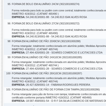
95
FORMA DE BOLO EM ALUMÍNIO 24CM (3021001000274)
Forma redonda para bolo ou pudim com cone central; totalmente confeccionada em
INMETRO 419/2012. (CATMAT 465490 )
EMPRESA:
54.240.813/0001-88 - 54.240.813 ISAK ALVES ROSA
96
FORMA DE BOLO EM ALUMÍNIO 27CM (3021001000272)
Forma redonda para bolo ou pudim com cone central; totalmente confeccionada em
INMETRO 419/2012. (CATMAT 465490)
EMPRESA:
54.240.813/0001-88 - 54.240.813 ISAK ALVES ROSA
98
FORMA EM ALUMÍNIO DE PÃO 20X8CM (3021001000288)
Forma retangular; totalmente confeccionada em alumínio polido; Medidas Aproxima
INMETRO 419/2012. (CATMAT 465744)
EMPRESA:
27.494.420/0001-28 - SOARES COMERCIO E LICITACOES LTDA
99
FORMA EM ALUMÍNIO DE PÃO 24X10CM (3021001000285)
Forma retangular; totalmente confeccionada em alumínio polido; Medidas Aproxima
INMETRO 419/2012. (CATMAT 465744 )
EMPRESA:
27.494.420/0001-28 - SOARES COMERCIO E LICITACOES LTDA
100
FORMA EM ALUMÍNIO DE PÃO 28X10CM (3021001000287)
Forma retangular; totalmente confeccionada em alumínio polido; Medidas Aproxima
INMETRO 419/2012. (CATMAT 465744)
EMPRESA:
26.427.828/0001-14 - FABIANA RODRIGUES PEREIRA
101
FORMA EM ALUMÍNIO DE PÃO DE FORMA COM TAMPA (3021001000286)
Forma retangular para pão de forma com tampa; totalmente confeccionada em alu
certificado conforme portaria INMETRO 419/2012. (CATMAT 465490)
EMPRESA:
18.587.458/0001-54 - D R F DA SILVA COMERCIO DE MATERIAI