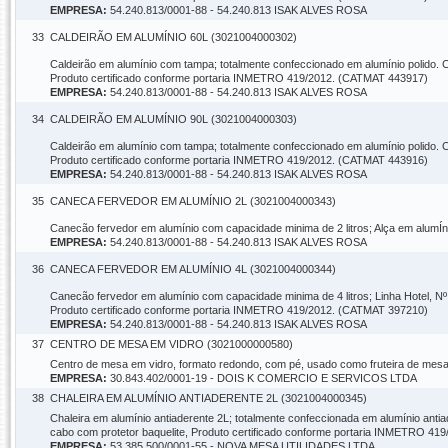
EMPRESA:
54.240.813/0001-88 - 54.240.813 ISAK ALVES ROSA
33
CALDEIRÃO EM ALUMÍNIO 60L (3021004000302)
Caldeirão em alumínio com tampa; totalmente confeccionado em alumínio polido. Capa
Produto certificado conforme portaria INMETRO 419/2012. (CATMAT 443917)
EMPRESA:
54.240.813/0001-88 - 54.240.813 ISAK ALVES ROSA
34
CALDEIRÃO EM ALUMÍNIO 90L (3021004000303)
Caldeirão em alumínio com tampa; totalmente confeccionado em alumínio polido. Capa
Produto certificado conforme portaria INMETRO 419/2012. (CATMAT 443916)
EMPRESA:
54.240.813/0001-88 - 54.240.813 ISAK ALVES ROSA
35
CANECA FERVEDOR EM ALUMÍNIO 2L (3021004000343)
Canecão fervedor em alumínio com capacidade minima de 2 litros; Alça em alumÍ
EMPRESA:
54.240.813/0001-88 - 54.240.813 ISAK ALVES ROSA
36
CANECA FERVEDOR EM ALUMÍNIO 4L (3021004000344)
Canecão fervedor em alumínio com capacidade minima de 4 litros; Linha Hotel, Nº
Produto certificado conforme portaria INMETRO 419/2012. (CATMAT 397210)
EMPRESA:
54.240.813/0001-88 - 54.240.813 ISAK ALVES ROSA
37
CENTRO DE MESA EM VIDRO (3021000000580)
Centro de mesa em vidro, formato redondo, com pé, usado como fruteira de mes
EMPRESA:
30.843.402/0001-19 - DOIS K COMERCIO E SERVICOS LTDA
38
CHALEIRA EM ALUMÍNIO ANTIADERENTE 2L (3021004000345)
Chaleira em alumínio antiaderente 2L; totalmente confeccionada em alumínio anti
cabo com protetor baquelite, Produto certificado conforme portaria INMETRO 4
EMPRESA:
53.385.500/0001-55 - NOVA MESA UTILIDADES LTDA