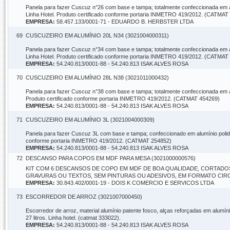
Panela para fazer Cuscuz n°26 com base e tampa; totalmente confeccionada em al
Linha Hotel. Produto certificado conforme portaria INMETRO 419/2012. (CATMAT
EMPRESA:
58.457.133/0001-71 - EDUARDO B. HERBSTER LTDA
69
CUSCUZEIRO EM ALUMÍNIO 20L N34 (3021004000311)
Panela para fazer Cuscuz n°34 com base e tampa; totalmente confeccionada em al
Linha Hotel. Produto certificado conforme portaria INMETRO 419/2012. (CATMAT
EMPRESA:
54.240.813/0001-88 - 54.240.813 ISAK ALVES ROSA
70
CUSCUZEIRO EM ALUMÍNIO 28L N38 (3021011000432)
Panela para fazer Cuscuz n°38 com base e tampa; totalmente confeccionada em alu
Produto certificado conforme portaria INMETRO 419/2012. (CATMAT 454269)
EMPRESA:
54.240.813/0001-88 - 54.240.813 ISAK ALVES ROSA
71
CUSCUZEIRO EM ALUMÍNIO 3L (3021004000309)
Panela para fazer Cuscuz 3L com base e tampa; confeccionado em alumínio polido
conforme portaria INMETRO 419/2012. (CATMAT 254852)
EMPRESA:
54.240.813/0001-88 - 54.240.813 ISAK ALVES ROSA
72
DESCANSO PARA COPOS EM MDF PARA MESA (3021000000576)
KIT COM 6 DESCANSOS DE COPO EM MDF DE BOA QUALIDADE, CORTADO
GRAVURAS OU TEXTOS, SEM PINTURAS OU ADESIVOS, EM FORMATO CIRCU
EMPRESA:
30.843.402/0001-19 - DOIS K COMERCIO E SERVICOS LTDA
73
ESCORREDOR DE ARROZ (3021007000450)
Escorredor de arroz, material alumínio patente fosco, alças reforçadas em alum
27 litros. Linha hotel. (catmat 333022).
EMPRESA:
54.240.813/0001-88 - 54.240.813 ISAK ALVES ROSA