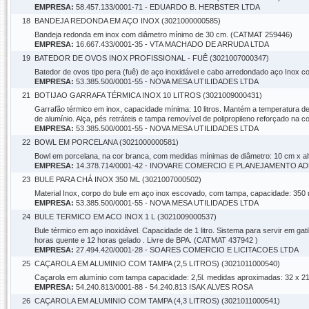
EMPRESA:
58.457.133/0001-71 - EDUARDO B. HERBSTER LTDA
18
BANDEJA REDONDA EM AÇO INOX (3021000000585)
Bandeja redonda em inox com diâmetro mínimo de 30 cm. (CATMAT 259446)
EMPRESA:
16.667.433/0001-35 - VTA MACHADO DE ARRUDA LTDA
19
BATEDOR DE OVOS INOX PROFISSIONAL - FUÊ (3021007000347)
Batedor de ovos tipo pera (fuê) de aço inoxidável e cabo arredondado aço Inox
EMPRESA:
53.385.500/0001-55 - NOVA MESA UTILIDADES LTDA
21
BOTIJAO GARRAFA TÉRMICA INOX 10 LITROS (3021009000431)
Garrafão térmico em inox, capacidade mínima: 10 litros. Mantém a temperatura de
de alumínio. Alça, pés retráteis e tampa removível de polipropileno reforçado na
EMPRESA:
53.385.500/0001-55 - NOVA MESA UTILIDADES LTDA
22
BOWL EM PORCELANA (3021000000581)
Bowl em porcelana, na cor branca, com medidas mínimas de diâmetro: 10 cm x a
EMPRESA:
14.378.714/0001-42 - INOVARE COMERCIO E PLANEJAMENTO A
23
BULE PARA CHÁ INOX 350 ML (3021007000502)
Material Inox, corpo do bule em aço inox escovado, com tampa, capacidade: 35
EMPRESA:
53.385.500/0001-55 - NOVA MESA UTILIDADES LTDA
24
BULE TERMICO EM ACO INOX 1 L (3021009000537)
Bule térmico em aço inoxidável. Capacidade de 1 litro. Sistema para servir em ga
horas quente e 12 horas gelado . Livre de BPA. (CATMAT 437942 )
EMPRESA:
27.494.420/0001-28 - SOARES COMERCIO E LICITACOES LTDA
25
CAÇAROLA EM ALUMINIO COM TAMPA (2,5 LITROS) (3021011000540)
Caçarola em alumínio com tampa capacidade: 2,5l. medidas aproximadas: 32 x 21.
EMPRESA:
54.240.813/0001-88 - 54.240.813 ISAK ALVES ROSA
26
CAÇAROLA EM ALUMINIO COM TAMPA (4,3 LITROS) (3021011000541)