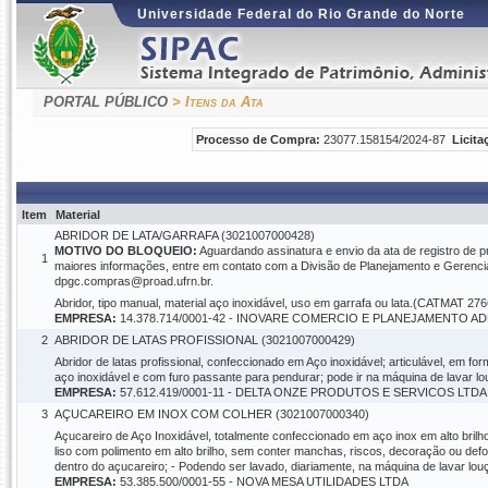
Universidade Federal do Rio Grande do Norte
PORTAL PÚBLICO
> Itens da Ata
Processo de Compra:
23077.158154/2024-87
Licita
Item
Material
ABRIDOR DE LATA/GARRAFA (3021007000428)
MOTIVO DO BLOQUEIO:
Aguardando assinatura e envio da ata de registro de 
1
maiores informações, entre em contato com a Divisão de Planejamento e Gerenc
dpgc.compras@proad.ufrn.br.
Abridor, tipo manual, material aço inoxidável, uso em garrafa ou lata.(CATMAT 276
EMPRESA:
14.378.714/0001-42 - INOVARE COMERCIO E PLANEJAMENTO A
2
ABRIDOR DE LATAS PROFISSIONAL (3021007000429)
Abridor de latas profissional, confeccionado em Aço inoxidável; articulável, em f
aço inoxidável e com furo passante para pendurar; pode ir na máquina de lavar
EMPRESA:
57.612.419/0001-11 - DELTA ONZE PRODUTOS E SERVICOS LTDA
3
AÇUCAREIRO EM INOX COM COLHER (3021007000340)
Açucareiro de Aço Inoxidável, totalmente confeccionado em aço inox em alto bri
liso com polimento em alto brilho, sem conter manchas, riscos, decoração ou defo
dentro do açucareiro; - Podendo ser lavado, diariamente, na máquina de lavar lo
EMPRESA:
53.385.500/0001-55 - NOVA MESA UTILIDADES LTDA