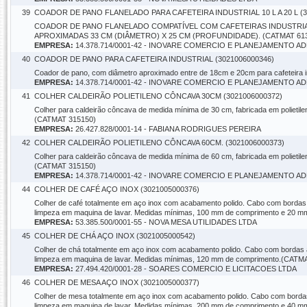
39
COADOR DE PANO FLANELADO PARA CAFETEIRA INDUSTRIAL 10 L A 20 L (3
COADOR DE PANO FLANELADO COMPATÍVEL COM CAFETEIRAS INDUSTRIAI
APROXIMADAS 33 CM (DIÂMETRO) X 25 CM (PROFUNDIDADE). (CATMAT 61
EMPRESA:
14.378.714/0001-42 - INOVARE COMERCIO E PLANEJAMENTO A
40
COADOR DE PANO PARA CAFETEIRA INDUSTRIAL (3021006000346)
Coador de pano, com diâmetro aproximado entre de 18cm e 20cm para cafeteira 
EMPRESA:
14.378.714/0001-42 - INOVARE COMERCIO E PLANEJAMENTO A
41
COLHER CALDEIRÃO POLIETILENO CÔNCAVA 30CM (3021006000372)
Colher para caldeirão côncava de medida mínima de 30 cm, fabricada em polietilen
(CATMAT 315150)
EMPRESA:
26.427.828/0001-14 - FABIANA RODRIGUES PEREIRA
42
COLHER CALDEIRÃO POLIETILENO CÔNCAVA 60CM. (3021006000373)
Colher para caldeirão côncava de medida mínima de 60 cm, fabricada em polietilen
(CATMAT 315150)
EMPRESA:
14.378.714/0001-42 - INOVARE COMERCIO E PLANEJAMENTO A
44
COLHER DE CAFÉ AÇO INOX (3021005000376)
Colher de café totalmente em aço inox com acabamento polido. Cabo com bordas 
limpeza em maquina de lavar. Medidas mínimas, 100 mm de comprimento e 20 m
EMPRESA:
53.385.500/0001-55 - NOVA MESA UTILIDADES LTDA
45
COLHER DE CHÁ AÇO INOX (3021005000542)
Colher de chá totalmente em aço inox com acabamento polido. Cabo com bordas a
limpeza em maquina de lavar. Medidas mínimas, 120 mm de comprimento.(CATM
EMPRESA:
27.494.420/0001-28 - SOARES COMERCIO E LICITACOES LTDA
46
COLHER DE MESA AÇO INOX (3021005000377)
Colher de mesa totalmente em aço inox com acabamento polido. Cabo com bordas 
limpeza em maquina de lavar. Medidas mínimas, 200 mm de comprimento e 40 m