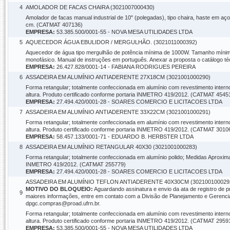
4
AMOLADOR DE FACAS CHAIRA (3021007000430)
Amolador de facas manual industrial de 10" (polegadas), tipo chaira, haste em aç
cm. (CATMAT 407136)
EMPRESA:
53.385.500/0001-55 - NOVA MESA UTILIDADES LTDA
5
AQUECEDOR ÁGUA EBULIDOR / MERGULHÃO. (3021011000392)
Aquecedor de água tipo mergulhão de potência mínima de 1000W. Tamanho mínimo
monofásico. Manual de instruções em português. Anexar a proposta o catálogo t
EMPRESA:
26.427.828/0001-14 - FABIANA RODRIGUES PEREIRA
6
ASSADEIRA EM ALUMÍNIO ANTIADERENTE 27X18CM (3021001000290)
Forma retangular; totalmente confeccionada em alumínio com revestimento intern
altura. Produto certificado conforme portaria INMETRO 419/2012. (CATMAT 4545
EMPRESA:
27.494.420/0001-28 - SOARES COMERCIO E LICITACOES LTDA
7
ASSADEIRA EM ALUMÍNIO ANTIADERENTE 33X22CM (3021001000291)
Forma retangular; totalmente confeccionada em alumínio com revestimento intern
altura. Produto certificado conforme portaria INMETRO 419/2012. (CATMAT 3010
EMPRESA:
58.457.133/0001-71 - EDUARDO B. HERBSTER LTDA
8
ASSADEIRA EM ALUMÍNIO RETANGULAR 40X30 (3021001000283)
Forma retangular; totalmente confeccionada em alumínio polido; Medidas Aproxima
INMETRO 419/2012. (CATMAT 255779)
EMPRESA:
27.494.420/0001-28 - SOARES COMERCIO E LICITACOES LTDA
ASSADEIRA EM ALUMÍNIO TEFLON ANTIADERENTE 40X30CM (302100100029
MOTIVO DO BLOQUEIO:
Aguardando assinatura e envio da ata de registro de 
9
maiores informações, entre em contato com a Divisão de Planejamento e Gerenc
dpgc.compras@proad.ufrn.br.
Forma retangular; totalmente confeccionada em alumínio com revestimento intern
altura. Produto certificado conforme portaria INMETRO 419/2012. (CATMAT 2959
EMPRESA:
53.385.500/0001-55 - NOVA MESA UTILIDADES LTDA