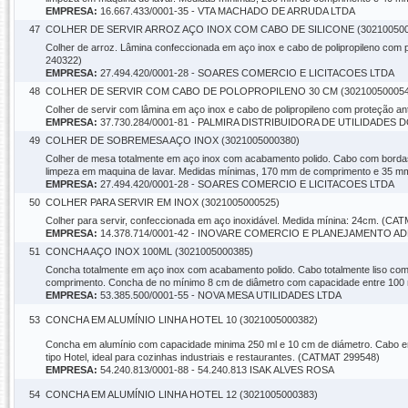
EMPRESA:
16.667.433/0001-35 - VTA MACHADO DE ARRUDA LTDA
47
COLHER DE SERVIR ARROZ AÇO INOX COM CABO DE SILICONE (302100500
Colher de arroz. Lâmina confeccionada em aço inox e cabo de polipropileno com
240322)
EMPRESA:
27.494.420/0001-28 - SOARES COMERCIO E LICITACOES LTDA
48
COLHER DE SERVIR COM CABO DE POLOPROPILENO 30 CM (302100500054
Colher de servir com lâmina em aço inox e cabo de polipropileno com proteção a
EMPRESA:
37.730.284/0001-81 - PALMIRA DISTRIBUIDORA DE UTILIDADES
49
COLHER DE SOBREMESA AÇO INOX (3021005000380)
Colher de mesa totalmente em aço inox com acabamento polido. Cabo com bordas 
limpeza em maquina de lavar. Medidas mínimas, 170 mm de comprimento e 35 m
EMPRESA:
27.494.420/0001-28 - SOARES COMERCIO E LICITACOES LTDA
50
COLHER PARA SERVIR EM INOX (3021005000525)
Colher para servir, confeccionada em aço inoxidável. Medida mínina: 24cm. (CA
EMPRESA:
14.378.714/0001-42 - INOVARE COMERCIO E PLANEJAMENTO A
51
CONCHA AÇO INOX 100ML (3021005000385)
Concha totalmente em aço inox com acabamento polido. Cabo totalmente liso co
comprimento. Concha de no mínimo 8 cm de diâmetro com capacidade entre 100 m
EMPRESA:
53.385.500/0001-55 - NOVA MESA UTILIDADES LTDA
53
CONCHA EM ALUMÍNIO LINHA HOTEL 10 (3021005000382)
Concha em alumínio com capacidade minima 250 ml e 10 cm de diámetro. Cabo em
tipo Hotel, ideal para cozinhas industriais e restaurantes. (CATMAT 299548)
EMPRESA:
54.240.813/0001-88 - 54.240.813 ISAK ALVES ROSA
54
CONCHA EM ALUMÍNIO LINHA HOTEL 12 (3021005000383)