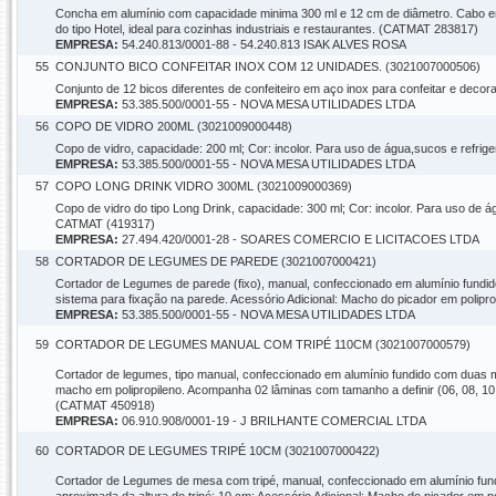
Concha em alumínio com capacidade minima 300 ml e 12 cm de diâmetro. Cabo em
do tipo Hotel, ideal para cozinhas industriais e restaurantes. (CATMAT 283817)
EMPRESA:
54.240.813/0001-88 - 54.240.813 ISAK ALVES ROSA
55
CONJUNTO BICO CONFEITAR INOX COM 12 UNIDADES. (3021007000506)
Conjunto de 12 bicos diferentes de confeiteiro em aço inox para confeitar e de
EMPRESA:
53.385.500/0001-55 - NOVA MESA UTILIDADES LTDA
56
COPO DE VIDRO 200ML (3021009000448)
Copo de vidro, capacidade: 200 ml; Cor: incolor. Para uso de água,sucos e refrig
EMPRESA:
53.385.500/0001-55 - NOVA MESA UTILIDADES LTDA
57
COPO LONG DRINK VIDRO 300ML (3021009000369)
Copo de vidro do tipo Long Drink, capacidade: 300 ml; Cor: incolor. Para uso de ág
CATMAT (419317)
EMPRESA:
27.494.420/0001-28 - SOARES COMERCIO E LICITACOES LTDA
58
CORTADOR DE LEGUMES DE PAREDE (3021007000421)
Cortador de Legumes de parede (fixo), manual, confeccionado em alumínio fundido
sistema para fixação na parede. Acessório Adicional: Macho do picador em polip
EMPRESA:
53.385.500/0001-55 - NOVA MESA UTILIDADES LTDA
59
CORTADOR DE LEGUMES MANUAL COM TRIPÉ 110CM (3021007000579)
Cortador de legumes, tipo manual, confeccionado em alumínio fundido com duas mo
macho em polipropileno. Acompanha 02 lâminas com tamanho a definir (06, 08, 10 
(CATMAT 450918)
EMPRESA:
06.910.908/0001-19 - J BRILHANTE COMERCIAL LTDA
60
CORTADOR DE LEGUMES TRIPÉ 10CM (3021007000422)
Cortador de Legumes de mesa com tripé, manual, confeccionado em alumínio fundi