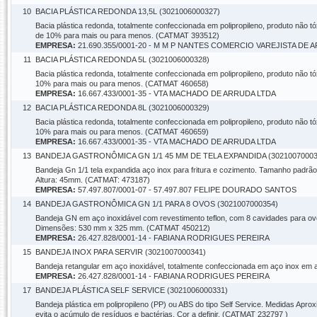
10
BACIA PLÁSTICA REDONDA 13,5L (3021006000327)
Bacia plástica redonda, totalmente confeccionada em polipropileno, produto não tó
de 10% para mais ou para menos. (CATMAT 393512)
EMPRESA:
21.690.355/0001-20 - M M P NANTES COMERCIO VAREJISTA DE 
11
BACIA PLÁSTICA REDONDA 5L (3021006000328)
Bacia plástica redonda, totalmente confeccionada em polipropileno, produto não tó
10% para mais ou para menos. (CATMAT 460658)
EMPRESA:
16.667.433/0001-35 - VTA MACHADO DE ARRUDA LTDA
12
BACIA PLÁSTICA REDONDA 8L (3021006000329)
Bacia plástica redonda, totalmente confeccionada em polipropileno, produto não tó
10% para mais ou para menos. (CATMAT 460659)
EMPRESA:
16.667.433/0001-35 - VTA MACHADO DE ARRUDA LTDA
13
BANDEJA GASTRONÔMICA GN 1/1 45 MM DE TELA EXPANDIDA (30210070003
Bandeja Gn 1/1 tela expandida aço inox para fritura e cozimento. Tamanho pad
Altura: 45mm. (CATMAT: 473187)
EMPRESA:
57.497.807/0001-07 - 57.497.807 FELIPE DOURADO SANTOS
14
BANDEJA GASTRONÔMICA GN 1/1 PARA 8 OVOS (3021007000354)
Bandeja GN em aço inoxidável com revestimento teflon, com 8 cavidades para 
Dimensões: 530 mm x 325 mm. (CATMAT 450212)
EMPRESA:
26.427.828/0001-14 - FABIANA RODRIGUES PEREIRA
15
BANDEJA INOX PARA SERVIR (3021007000341)
Bandeja retangular em aço inoxidável, totalmente confeccionada em aço inox em 
EMPRESA:
26.427.828/0001-14 - FABIANA RODRIGUES PEREIRA
17
BANDEJA PLÁSTICA SELF SERVICE (3021006000331)
Bandeja plástica em polipropileno (PP) ou ABS do tipo Self Service. Medidas Apr
evita o acúmulo de resíduos e bactérias. Cor a definir. (CATMAT 232797 )