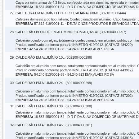
Caçarola com tampa de 4,3 litros, confeccionada em alumínio. revestida em mate
EMPRESA:
18.587.458/0001-54 - D R F DA SILVA COMERCIO DE MATERIAI
27
CAFETEIRA EM ALUMÍNIO DO TIPO ITALIANA 600ML (3021011000444)
Cafeteira doméstica do tipo Italiana; Confeccionada em alumínio; Cabo baquelit
EMPRESA:
57.612.419/0001-11 - DELTA ONZE PRODUTOS E SERVICOS LTDA
28
CALDEIRÃO BOJUDO EM ALUMÍNIO COM ALÇAS 4L (3021004000297)
Caldeirão bojudo com alças; totalmente confeccionado em alumínio polido, com ta
Produto certificado conforme portaria INMETRO 419/2012. (CATMAT 484220)
EMPRESA:
54.240.813/0001-88 - 54.240.813 ISAK ALVES ROSA
29
CALDEIRÃO EM ALUMÍNIO 10L (3021004000298)
Caldeirão em alumínio com tampa; totalmente confeccionado em alumínio polido. Capa
Produto certificado conforme portaria INMETRO 419/2012. (CATMAT 443917)
EMPRESA:
54.240.813/0001-88 - 54.240.813 ISAK ALVES ROSA
30
CALDEIRÃO EM ALUMÍNIO 24L (3021004000299)
Caldeirão em alumínio com tampa; totalmente confeccionado em alumínio polido. Capa
Produto certificado conforme portaria INMETRO 419/2012. (CATMAT 397202)
EMPRESA:
54.240.813/0001-88 - 54.240.813 ISAK ALVES ROSA
31
CALDEIRÃO EM ALUMÍNIO 30L (3021004000300)
Caldeirão em alumínio com tampa; totalmente confeccionado em alumínio polido
EMPRESA:
18.587.458/0001-54 - D R F DA SILVA COMERCIO DE MATERIAI
32
CALDEIRÃO EM ALUMÍNIO 45L (3021004000301)
Caldeirão em alumínio com tampa; totalmente confeccionado em alumínio polido. Capa
Produto certificado conforme portaria INMETRO 419/2012. (CATMAT 443915)