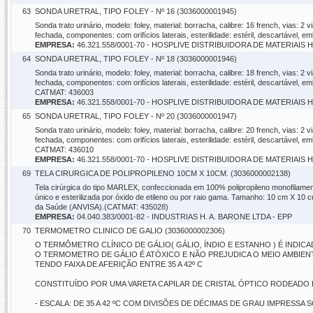
63
SONDA URETRAL, TIPO FOLEY - Nº 16 (3036000001945)
Sonda trato urinário, modelo: foley, material: borracha, calibre: 16 french, vias: 2
fechada, componentes: com orifícios laterais, esterilidade: estéril, descartável
EMPRESA:
46.321.558/0001-70 - HOSPLIVE DISTRIBUIDORA DE MATERIAIS
64
SONDA URETRAL, TIPO FOLEY - Nº 18 (3036000001946)
Sonda trato urinário, modelo: foley, material: borracha, calibre: 18 french, vias: 2
fechada, componentes: com orifícios laterais, esterilidade: estéril, descartável,
CATMAT: 436003
EMPRESA:
46.321.558/0001-70 - HOSPLIVE DISTRIBUIDORA DE MATERIAIS
65
SONDA URETRAL, TIPO FOLEY - Nº 20 (3036000001947)
Sonda trato urinário, modelo: foley, material: borracha, calibre: 20 french, vias: 2
fechada, componentes: com orifícios laterais, esterilidade: estéril, descartável,
CATMAT: 436010
EMPRESA:
46.321.558/0001-70 - HOSPLIVE DISTRIBUIDORA DE MATERIAIS
69
TELA CIRURGICA DE POLIPROPILENO 10CM X 10CM. (3036000002138)
Tela cirúrgica do tipo MARLEX, confeccionada em 100% polipropileno monofilament
único e esterilizada por óxido de etileno ou por raio gama. Tamanho: 10 cm X 10 
da Saúde (ANVISA).(CATMAT: 435028)
EMPRESA:
04.040.383/0001-82 - INDUSTRIAS H. A. BARONE LTDA - EPP
70
TERMOMETRO CLINICO DE GALIO (3036000002306)
O TERMÔMETRO CLÍNICO DE GÁLIO( GÁLIO, ÍNDIO E ESTANHO ) É INDI
O TERMOMETRO DE GÁLIO É ATÓXICO E NÃO PREJUDICA O MEIO AMBIEN
TENDO FAIXA DE AFERIÇÃO ENTRE 35 A 42º C
CONSTITUÍDO POR UMA VARETA CAPILAR DE CRISTAL ÓPTICO RODEADO 
- ESCALA: DE 35 A 42 ºC COM DIVISÕES DE DÉCIMAS DE GRAU IMPRESSA