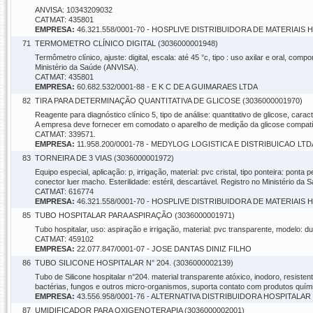
ANVISA: 10343209032
CATMAT: 435801
EMPRESA:
46.321.558/0001-70 - HOSPLIVE DISTRIBUIDORA DE MATERIAIS
71
TERMOMETRO CLÍNICO DIGITAL (3036000001948)
Termômetro clínico, ajuste: digital, escala: até 45 °c, tipo : uso axilar e oral, 
Ministério da Saúde (ANVISA).
CATMAT: 435801
EMPRESA:
60.682.532/0001-88 - E K C DE A GUIMARAES LTDA
82
TIRA PARA DETERMINAÇÃO QUANTITATIVA DE GLICOSE (3036000001970)
Reagente para diagnóstico clínico 5, tipo de análise: quantitativo de glicose, caract
A empresa deve fornecer em comodato o aparelho de medição da glicose compatíve
CATMAT: 339571.
EMPRESA:
11.958.200/0001-78 - MEDYLOG LOGISTICA E DISTRIBUICAO LTD
83
TORNEIRA DE 3 VIAS (3036000001972)
Equipo especial, aplicação: p, irrigação, material: pvc cristal, tipo ponteira: ponta
conector luer macho. Esterilidade: estéril, descartável. Registro no Ministério da
CATMAT: 616774
EMPRESA:
46.321.558/0001-70 - HOSPLIVE DISTRIBUIDORA DE MATERIAIS
85
TUBO HOSPITALAR PARA ASPIRAÇÃO (3036000001971)
Tubo hospitalar, uso: aspiração e irrigação, material: pvc transparente, modelo: du
CATMAT: 459102
EMPRESA:
22.077.847/0001-07 - JOSE DANTAS DINIZ FILHO
86
TUBO SILICONE HOSPITALAR N° 204. (3036000002139)
Tubo de Silicone hospitalar n°204. material transparente atóxico, inodoro, resist
bactérias, fungos e outros micro-organismos, suporta contato com produtos qu
EMPRESA:
43.556.958/0001-76 - ALTERNATIVA DISTRIBUIDORA HOSPITALAR
87
UMIDIFICADOR PARA OXIGENOTERAPIA (3036000002001)