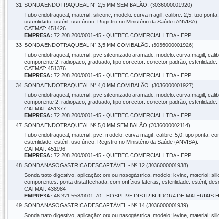
31
SONDA ENDOTRAQUEAL N° 2,5 MM SEM BALÃO. (3036000001920)
Tubo endotraqueal, material: silicone, modelo: curva magill, calibre: 2,5, tipo pon
esterilidade: estéril, uso único. Registro no Ministério da Saúde (ANVISA).
CATMAT: 451426
EMPRESA:
72.208.200/0001-45 - QUEBEC COMERCIAL LTDA - EPP
33
SONDA ENDOTRAQUEAL N° 3,5 MM COM BALÃO. (3036000001926)
Tubo endotraqueal, material: pvc siliconizado aramado, modelo: curva magill, calibr
componente 2: radiopaco, graduado, tipo conector: conector padrão, esterilidade: 
CATMAT: 451376
EMPRESA:
72.208.200/0001-45 - QUEBEC COMERCIAL LTDA - EPP
34
SONDA ENDOTRAQUEAL N° 4,0 MM COM BALÃO. (3036000001927)
Tubo endotraqueal, material: pvc siliconizado aramado, modelo: curva magill, calibr
componente 2: radiopaco, graduado, tipo conector: conector padrão, esterilidade: 
CATMAT: 451377
EMPRESA:
72.208.200/0001-45 - QUEBEC COMERCIAL LTDA - EPP
47
SONDA ENDOTRAQUEAL Nº 5,0 MM SEM BALÃO (3036000002114)
Tubo endotraqueal, material: pvc, modelo: curva magill, calibre: 5,0, tipo ponta: 
esterilidade: estéril, uso único. Registro no Ministério da Saúde (ANVISA).
CATMAT: 451196
EMPRESA:
72.208.200/0001-45 - QUEBEC COMERCIAL LTDA - EPP
48
SONDA NASOGÁSTRICA DESCARTÁVEL - Nº 12 (3036000001938)
Sonda trato digestivo, aplicação: oro ou nasogástrica, modelo: levine, material: 
componentes: ponta distal fechada, com orifícios laterais, esterilidade: estéril, 
CATMAT: 438984
EMPRESA:
46.321.558/0001-70 - HOSPLIVE DISTRIBUIDORA DE MATERIAIS
49
SONDA NASOGÁSTRICA DESCARTÁVEL - Nº 14 (3036000001939)
Sonda trato digestivo, aplicação: oro ou nasogástrica, modelo: levine, material: 