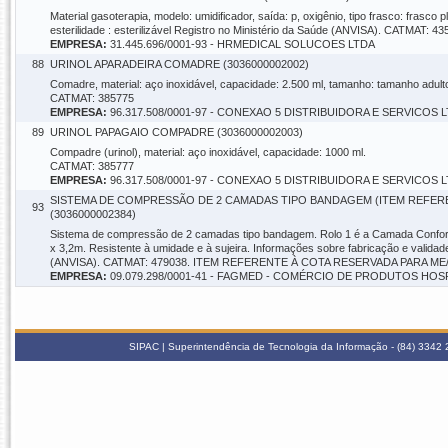
Material gasoterapia, modelo: umidificador, saída: p, oxigênio, tipo frasco: frasco
esterilidade : esterilizável Registro no Ministério da Saúde (ANVISA). CATMAT: 4
EMPRESA:
31.445.696/0001-93 - HRMEDICAL SOLUCOES LTDA
88
URINOL APARADEIRA COMADRE (3036000002002)
Comadre, material: aço inoxidável, capacidade: 2.500 ml, tamanho: tamanho adulto p
CATMAT: 385775
EMPRESA:
96.317.508/0001-97 - CONEXAO 5 DISTRIBUIDORA E SERVICOS 
89
URINOL PAPAGAIO COMPADRE (3036000002003)
Compadre (urinol), material: aço inoxidável, capacidade: 1000 ml.
CATMAT: 385777
EMPRESA:
96.317.508/0001-97 - CONEXAO 5 DISTRIBUIDORA E SERVICOS 
SISTEMA DE COMPRESSÃO DE 2 CAMADAS TIPO BANDAGEM (ITEM REFERE
93
(3036000002384)
Sistema de compressão de 2 camadas tipo bandagem. Rolo 1 é a Camada Confort
x 3,2m. Resistente à umidade e à sujeira. Informações sobre fabricação e valida
(ANVISA). CATMAT: 479038. ITEM REFERENTE À COTA RESERVADA PARA ME/
EMPRESA:
09.079.298/0001-41 - FAGMED - COMÉRCIO DE PRODUTOS HOSP
SIPAC | Superintendência de Tecnologia da Informação - (84) 3342 