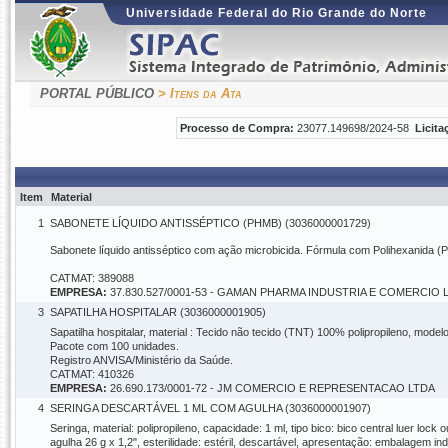
Universidade Federal do Rio Grande do Norte
PORTAL PÚBLICO
> Itens da Ata
Processo de Compra:
23077.149698/2024-58
Licita
Item
Material
1
SABONETE LÍQUIDO ANTISSÉPTICO (PHMB) (3036000001729)
Sabonete líquido antisséptico com ação microbicida. Fórmula com Polihexanida 
CATMAT: 389088
EMPRESA:
37.830.527/0001-53 - GAMAN PHARMA INDUSTRIA E COMERCIO 
3
SAPATILHA HOSPITALAR (3036000001905)
Sapatilha hospitalar, material : Tecido não tecido (TNT) 100% polipropileno, modelo
Pacote com 100 unidades.
Registro ANVISA/Ministério da Saúde.
CATMAT: 410326
EMPRESA:
26.690.173/0001-72 - JM COMERCIO E REPRESENTACAO LTDA
4
SERINGA DESCARTÁVEL 1 ML COM AGULHA (3036000001907)
Seringa, material: polipropileno, capacidade: 1 ml, tipo bico: bico central luer loc
agulha 26 g x 1,2", esterilidade: estéril, descartável, apresentação: embalagem in