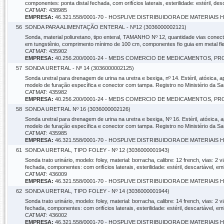
componentes: ponta distal fechada, com orifícios laterais, esterilidade: estéril, 
CATMAT: 438985
EMPRESA:
46.321.558/0001-70 - HOSPLIVE DISTRIBUIDORA DE MATERIAIS
56
SONDA PARA ALIMENTAÇÃO ENTERAL - Nº12 (3036000002121)
Sonda, material poliuretano, tipo enteral, TAMANHO Nº 12, quantidade vias conecto
em tungstênio, comprimento mínimo de 100 cm, componentes fio guia em metal flex
CATMAT: 435902
EMPRESA:
40.256.200/0001-24 - MEDS COMERCIO DE MEDICAMENTOS, 
57
SONDA URETRAL - Nº 14 (3036000002125)
Sonda uretral para drenagem de urina na uretra e bexiga, nº 14. Estéril, atóxica,
modelo de furação específica e conector com tampa. Registro no Ministério da S
CATMAT: 435982
EMPRESA:
40.256.200/0001-24 - MEDS COMERCIO DE MEDICAMENTOS, 
58
SONDA URETRAL Nº 16 (3036000002126)
Sonda uretral para drenagem de urina na uretra e bexiga, Nº 16. Estéril, atóxica
modelo de furação específica e conector com tampa. Registro no Ministério da S
CATMAT: 435985
EMPRESA:
46.321.558/0001-70 - HOSPLIVE DISTRIBUIDORA DE MATERIAIS
61
SONDA URETRAL, TIPO FOLEY - Nº 12 (3036000001943)
Sonda trato urinário, modelo: foley, material: borracha, calibre: 12 french, vias: 2
fechada, componentes: com orifícios laterais, esterilidade: estéril, descartável,
CATMAT: 436009
EMPRESA:
46.321.558/0001-70 - HOSPLIVE DISTRIBUIDORA DE MATERIAIS
62
SONDA URETRAL, TIPO FOLEY - Nº 14 (3036000001944)
Sonda trato urinário, modelo: foley, material: borracha, calibre: 14 french, vias: 2
fechada, componentes: com orifícios laterais, esterilidade: estéril, descartável,
CATMAT: 436002
EMPRESA:
46.321.558/0001-70 - HOSPLIVE DISTRIBUIDORA DE MATERIAIS