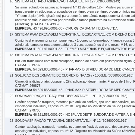
16
SISTEMA FECHADO ASPIRAÇÃO TRAQUEAL Nº 12 (3036000002149)
Sistema fechado de aspiração traqueal N° 12 de calibre 12Fr. Modelo para uso em
transparente e radiopaca, graduada de centímetro em centímetro com orifícios na
“Y” com duplo (pivôs giratórios) para conexão em cânula traqueostomia de um lado e
controle de vácuo com trava por pressão e tampa protetora na extremidade distal,
(ANVISA). (CATMAT: 454395)
EMPRESA:
43.496.995/0001-36 - CIRURGICA SANTA HELENA LTDA
17
SISTEMA PARA DRENAGEM MEDIASTINAL, DESCARTAVEL COM DRENO DE TO
Conjunto drenagem tórax componentes: - 1 conector dreno-tubo; - tampa rosca 3 v
adicionais tampa c/ rosca com saída de 3 vias, acessórios dreno tórax nº 16, uso
EMPRESA:
41.391.411/0001-32 - TREMED MATERIAIS E EQUIPAMENTOS HO
18
SISTEMA PARA DRENAGEM MEDIASTINAL, DESCARTAVEL COM DRENO DE TO
Em vinil translucido com filete radiopaco, frasco de coleta em polipropileno rigid
CATMAT: 619797
EMPRESA:
54.629.833/0001-45 - PHARMAX DISTRIBUIDORA DE MEDICAME
21
SOLUCAO DEGERMANTE DE CLOREXIDINA A 2% - 1000ML (3036000001915)
Clorexidina digluconato, dosagem: 2%, aplicação: degermante. Frasco de 1 litro. 
CATMAT: 269876
EMPRESA:
54.629.833/0001-45 - PHARMAX DISTRIBUIDORA DE MEDICAME
22
SONDA ASPIRAÇÃO TRAQUEAL DESCARTÁVEL - Nº 10 (3036000001918)
Catéter aspiração traqueal, material: pvc atóxico flexível, tipo uso: descartável, car
embalagem individual, espessura: nº 10. Registro no Ministério da Saúde (ANVISA
CATMAT: 279765
EMPRESA:
46.321.558/0001-70 - HOSPLIVE DISTRIBUIDORA DE MATERIAIS
23
SONDA ASPIRAÇÃO TRAQUEAL DESCARTÁVEL - Nº 12 (3036000001919)
Catéter aspiração traqueal, material: pvc atóxico flexível, tipo uso: descartável, car
embalagem individual, espessura: nº 12. Registro no Ministério da Saúde (ANVISA