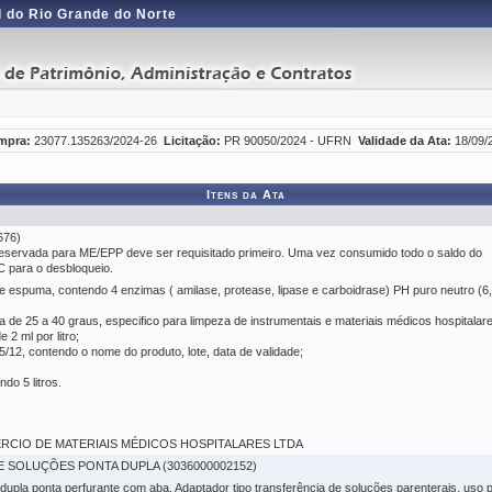
 do Rio Grande do Norte
mpra:
23077.135263/2024-26
Licitação:
PR 90050/2024 - UFRN
Validade da Ata:
18/09/
Itens da Ata
76)
eservada para ME/EPP deve ser requisitado primeiro. Uma vez consumido todo o saldo do
C para o desbloqueio.
e espuma, contendo 4 enzimas ( amilase, protease, lipase e carboidrase) PH puro neutro (6,
 de 25 a 40 graus, especifico para limpeza de instrumentais e materiais médicos hospitalar
2 ml por litro;
/12, contendo o nome do produto, lote, data de validade;
do 5 litros.
OMÉRCIO DE MATERIAIS MÉDICOS HOSPITALARES LTDA
 SOLUÇÕES PONTA DUPLA (3036000002152)
dupla ponta perfurante com aba. Adaptador tipo transferência de soluções parenterais, uso p