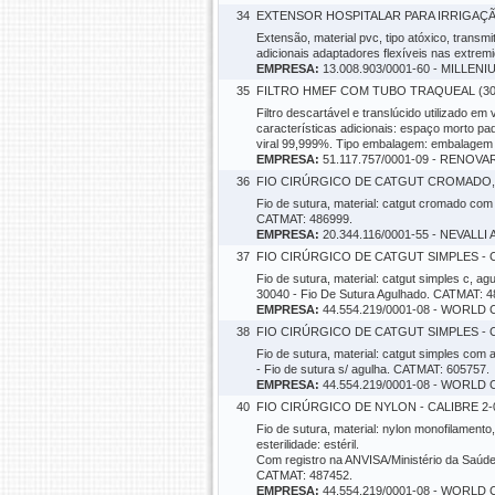
34
EXTENSOR HOSPITALAR PARA IRRIGAÇÃO
Extensão, material pvc, tipo atóxico, transm
adicionais adaptadores flexíveis nas extrem
EMPRESA:
13.008.903/0001-60 - MILLE
35
FILTRO HMEF COM TUBO TRAQUEAL (30
Filtro descartável e translúcido utilizado 
características adicionais: espaço morto padrã
viral 99,999%. Tipo embalagem: embalagem in
EMPRESA:
51.117.757/0001-09 - RENO
36
FIO CIRÚRGICO DE CATGUT CROMADO, CA
Fio de sutura, material: catgut cromado com a
CATMAT: 486999.
EMPRESA:
20.344.116/0001-55 - NEVA
37
FIO CIRÚRGICO DE CATGUT SIMPLES - CA
Fio de sutura, material: catgut simples c, ag
30040 - Fio De Sutura Agulhado. CATMAT: 4
EMPRESA:
44.554.219/0001-08 - WOR
38
FIO CIRÚRGICO DE CATGUT SIMPLES - CA
Fio de sutura, material: catgut simples com a
- Fio de sutura s/ agulha. CATMAT: 605757.
EMPRESA:
44.554.219/0001-08 - WOR
40
FIO CIRÚRGICO DE NYLON - CALIBRE 2-0
Fio de sutura, material: nylon monofilamento,
esterilidade: estéril.
Com registro na ANVISA/Ministério da Saúde
CATMAT: 487452.
EMPRESA:
44.554.219/0001-08 - WOR