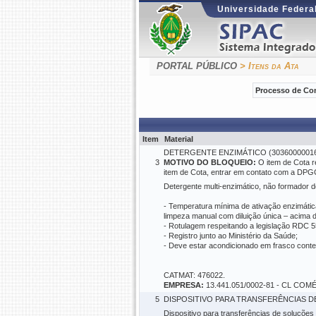
Universidade Federal
PORTAL PÚBLICO
> Itens da Ata
Processo de Co
Item
Material
DETERGENTE ENZIMÁTICO (30360000016
3
MOTIVO DO BLOQUEIO:
O item de Cota r
item de Cota, entrar em contato com a DPG
Detergente multi-enzimático, não formador d
- Temperatura mínima de ativação enzimática
limpeza manual com diluição única – acima de 
- Rotulagem respeitando a legislação RDC 55
- Registro junto ao Ministério da Saúde;
- Deve estar acondicionado em frasco conten
CATMAT: 476022.
EMPRESA:
13.441.051/0002-81 - CL C
5
DISPOSITIVO PARA TRANSFERÊNCIAS DE
Dispositivo para transferências de soluções 