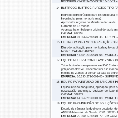
EMPRESA:
04.956.527/0001-45 - ORIO
14
ELETRODO ELETROCIRÚRGICO TIPO FACA
Eletrodo eletrocirúrgico para bisturi de alt
frequência. (mesmo fabricante)
Apresentar registro no Ministério da Saúde
Garantia de 12 meses.
Acompanha embalagem original do fabricante 
CATMAT: 462999.
EMPRESA:
04.956.527/0001-45 - ORIO
15
ELETRODO PARA MONITORIZAÇÃO CARDÍA
Eletrodo, aplicação para monitorização cardí
Médico. CATMAT: 461243.
EMPRESA:
44.554.219/0001-08 - WOR
17
EQUIPO MULTIVIA COM CLAMP 2 VIAS. (3
Tubo flexível e transparente em PVC 2 vias
gotejadora flexível. Conector luer slip macho
mínima de 2 anos, a contar da data da entr
EMPRESA:
10.293.279/0001-00 - SUPR
18
EQUIPO PARA INFUSÃO DE SANGUE E H
Equipo infusão sanguínea, aplicação: para hemo
gota padrão, tipo pinça: regulador de fluxo
CATMAT: 609777.
EMPRESA:
44.554.219/0001-08 - WOR
19
EQUIPO PARA INFUSÃO DE SOLUÇÕES P
Dotado de câmara flexível com gotejador de 1m
ANVISA/Ministério da Saúde. PDM: 30132 - E
EMPRESA:
26.690.173/0001-72 - JM C