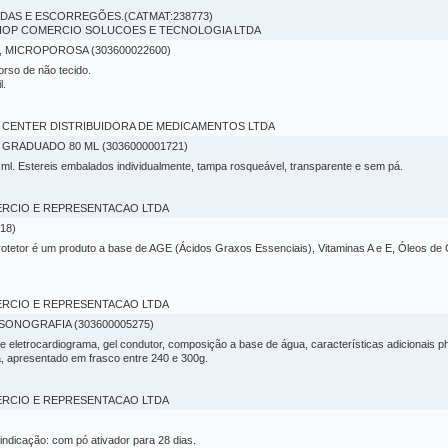
DAS E ESCORREGÕES.(CATMAT:238773)
ROSHOP COMERCIO SOLUCOES E TECNOLOGIA LTDA
, MICROPOROSA (303600022600)
orso de não tecido.
l.
CAL CENTER DISTRIBUIDORA DE MEDICAMENTOS LTDA
GRADUADO 80 ML (3036000001721)
0 ml. Estereis embalados individualmente, tampa rosqueável, transparente e sem pá.
OMERCIO E REPRESENTACAO LTDA
18)
tor é um produto a base de AGE (Ácidos Graxos Essenciais), Vitaminas A e E, Óleos de C
OMERCIO E REPRESENTACAO LTDA
SONOGRAFIA (303600005275)
e eletrocardiograma, gel condutor, composição a base de água, características adicionais p
a, apresentado em frasco entre 240 e 300g.
OMERCIO E REPRESENTACAO LTDA
indicação: com pó ativador para 28 dias.