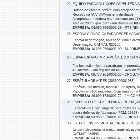
22
EQUIPO PARA SOLUÇÕES PARENTERAIS E
Dotado de câmara flexível com gotejador de 1ml
Registro na ANVISA/Ministério da Saúde.
A empresa vencedora deve fornecer em COM
será de 20 equipos para uma Bomba de Infu
EMPRESA:
04.050.750/0001-29 - RTS RIO 
23
ESCOVA CIRÚRGICA PARA DEGERMAÇÃO 
Escova degermação, aplicação: com clorexid
Degermação. CATMAT: 620163.
EMPRESA:
10.293.279/0001-00 - SUPR
25
ESPARADRAPO IMPERMEÁVEL (10 CM X 4,
Fita hospitalar, tipo: esparadrapo, imperme
4,5 metros. Com registro na ANVISA/Ministé
EMPRESA:
08.778.201/0001-26 - DROGA
27
ESPÁTULA DE AYRES (3036000001983)
Espátula uso médico, modelo 1: de ayres, mat
Pacote com 100 unidades. Com registro na 
EMPRESA:
26.690.173/0001-72 - JM C
31
ESPÉCULO DE COLLIN PARA VIRGEM (30
Espéculo de Collin, vaginal, para mulheres v
contra defeitos de fabricação. PDM: 19923
EMPRESA:
04.956.527/0001-45 - ORIO
33
ESTOJO INSTRUMENTAL CIRÚRGICO (30
Estojo instrumental cirúrgico, material: aço 
CATMAT: 480543.
EMPRESA:
04.956.527/0001-45 - ORIO