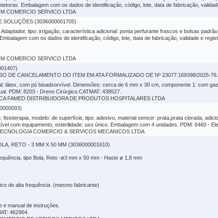
rotetoras. Embalagem com os dados de identificação, código, lote, data de fabricação, vali
NIUM COMERCIO SERVICO LTDA
 SOLUÇÕES (3036000001705)
daptador, tipo: irrigação, característica adicional: ponta perfurante frascos e bolsas padrão IS
Embalagem com os dados de identificação, código, lote, data de fabricação, validade e regis
NIUM COMERCIO SERVICO LTDA
01407)
 DE CANCELAMENTO DO ITEM EM ATA FORMALIZADO DE Nº 23077.169398/2025-76.
al: látex, com pó bioadsorvível. Dimensões: cerca de 6 mm x 30 cm, componente 1: com gaze,
ual. PDM: 8203 - Dreno Cirúrgico.CATMAT: 438527.
RGICA FAMED DISTRIBUIDORA DE PRODUTOS HOSPITALARES LTDA
0000093)
, fisioterapia, modelo: de superfície, tipo: adesivo, material sensor: prata,prata clorada, adi
ível com equipamento, esterilidade: uso único. Embalagem com 4 unidades. PDM: 6460 - E
CK TECNOLOGIA COMERCIO & SERVICOS MECANICOS LTDA
, RETO - 3 MM X 50 MM (3036000001610)
a frequência, tipo Bola, Reto -ø3 mm x 50 mm - Haste ø 1,8 mm
ico de alta frequência. (mesmo fabricante)
 e manual de instruções.
MAT: 462964.