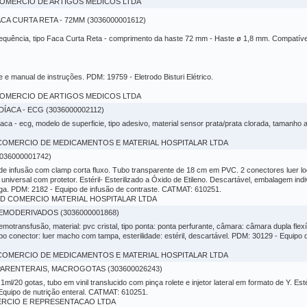
N COMERCIO DE ARTIGOS MEDICOS LTDA
 CURTA RETA - 72MM (3036000001612)
a frequência, tipo Faca Curta Reta - comprimento da haste 72 mm - Haste ø 1,8 mm. Compatível
e manual de instruções. PDM: 19759 - Eletrodo Bisturi Elétrico.
N COMERCIO DE ARTIGOS MEDICOS LTDA
CA - ECG (3036000002112)
aca - ecg, modelo de superficie, tipo adesivo, material sensor prata/prata clorada, tamanho
LD COMERCIO DE MEDICAMENTOS E MATERIAL HOSPITALAR LTDA
036000001742)
 de infusão com clamp corta fluxo. Tubo transparente de 18 cm em PVC. 2 conectores luer
 universal com protetor. Estéril- Esterilizado a Óxido de Etileno. Descartável, embalagem ind
ega. PDM: 2182 - Equipo de infusão de contraste. CATMAT: 610251.
IMED COMERCIO MATERIAL HOSPITALAR LTDA
EMODERIVADOS (3036000001868)
transfusão, material: pvc cristal, tipo ponta: ponta perfurante, câmara: câmara dupla flexível, 
, tipo conector: luer macho com tampa, esterilidade: estéril, descartável. PDM: 30129 - Equi
LD COMERCIO DE MEDICAMENTOS E MATERIAL HOSPITALAR LTDA
ARENTERAIS, MACROGOTAS (303600026243)
l/20 gotas, tubo em vinil translucido com pinça rolete e injetor lateral em formato de Y. Est
quipo de nutrição enteral. CATMAT: 610251.
OMERCIO E REPRESENTACAO LTDA