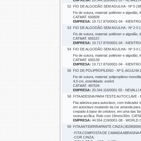
EMPRESA:
20.344.116/0001-55 - NEVA
52
FIO DE ALGODÃO SEM AGULHA - Nº 0 (30
Fio de sutura, material: poliéster e algodão, t
CATMAT: 600609
EMPRESA:
19.717.870/0001-04 - KIENTR
53
FIO DE ALGODÃO SEM AGULHA - Nº 2-0 (
Fio de sutura, material: poliéster e algodão, t
CATMAT: 600157.
EMPRESA:
19.717.870/0001-04 - KIENTR
54
FIO DE ALGODÃO SEM AGULHA - Nº 3-0 (
Fio de sutura, material: poliéster e algodão, t
CATMAT: 600139
EMPRESA:
19.717.870/0001-04 - KIENTR
56
FIO DE POLIPROPILENO - Nº 0, AGULHA 
Fio de sutura, material: polipropileno monofil
4,0 cm, esterilidade: estéril.
CATMAT: 487534
EMPRESA:
20.344.116/0001-55 - NEVA
58
FITA ADESIVA PARA TESTE AUTOCLAVE - 
Fita adesiva para autoclave, com indicador 
em autoclave mudando da cor amarela para 
crepado à base de celulose, em uma das fac
resina acrílica. Rolo com 19mmx30m. CATM
EMPRESA:
44.554.219/0001-08 - WOR
59
FITA ANTIDERRAPANTE CINZA (302800000
-FITA COMPOSTA DE CAMADA ABRASIVA
-COR CINZA;