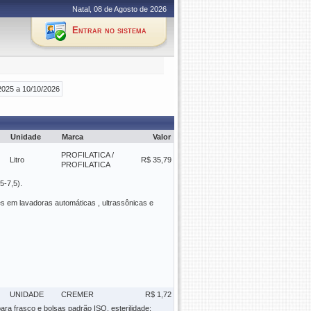
Natal, 08 de Agosto de 2026
Entrar no sistema
2025 a 10/10/2026
Unidade
Marca
Valor
PROFILATICA /
Litro
R$ 35,79
PROFILATICA
5-7,5).
es em lavadoras automáticas , ultrassônicas e
UNIDADE
CREMER
R$ 1,72
ara frasco e bolsas padrão ISO, esterilidade: