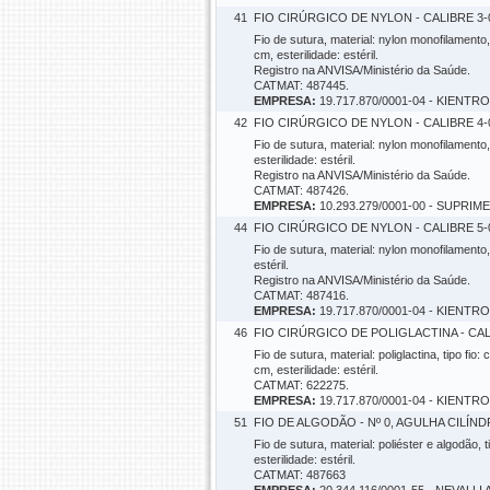
41
FIO CIRÚRGICO DE NYLON - CALIBRE 3-0
Fio de sutura, material: nylon monofilamento,
cm, esterilidade: estéril.
Registro na ANVISA/Ministério da Saúde.
CATMAT: 487445.
EMPRESA:
19.717.870/0001-04 - KIENTR
42
FIO CIRÚRGICO DE NYLON - CALIBRE 4-0
Fio de sutura, material: nylon monofilamento,
esterilidade: estéril.
Registro na ANVISA/Ministério da Saúde.
CATMAT: 487426.
EMPRESA:
10.293.279/0001-00 - SUPR
44
FIO CIRÚRGICO DE NYLON - CALIBRE 5-0
Fio de sutura, material: nylon monofilamento,
estéril.
Registro na ANVISA/Ministério da Saúde.
CATMAT: 487416.
EMPRESA:
19.717.870/0001-04 - KIENTR
46
FIO CIRÚRGICO DE POLIGLACTINA - CALI
Fio de sutura, material: poliglactina, tipo fi
cm, esterilidade: estéril.
CATMAT: 622275.
EMPRESA:
19.717.870/0001-04 - KIENTR
51
FIO DE ALGODÃO - Nº 0, AGULHA CILÍNDR
Fio de sutura, material: poliéster e algodão, 
esterilidade: estéril.
CATMAT: 487663