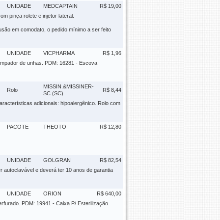
UNIDADE
MEDCAPTAIN
R$ 19,00
m pinça rolete e injetor lateral.
ão em comodato, o pedido mínimo a ser feito
UNIDADE
VICPHARMA
R$ 1,96
m limpador de unhas. PDM: 16281 - Escova
MISSIN.&MISSINER-
Rolo
R$ 8,44
SC (SC)
racterísticas adicionais: hipoalergênico. Rolo com
PACOTE
THEOTO
R$ 12,80
UNIDADE
GOLGRAN
R$ 82,54
er autoclavável e deverá ter 10 anos de garantia
UNIDADE
ORION
R$ 640,00
perfurado. PDM: 19941 - Caixa P/ Esterilização.