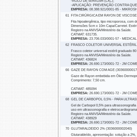
-ROLO DE 5cmX15m (LXC);
-APLICAÇÃO: PREVENÇÃO CONTRA QUE
EMPRESA:
08.388.921/0001-85 - MIK
61
FITA CIRÚRGICA EM RAYON DE VISCOSE
Fita hipoalergênica, tipo microporosa, com d
Dimensões 5cm x 10m Capa/Carretel. Estéri
Registro na ANIVSA/Ministério da Saúde.
CATMAT: 631735.
EMPRESA:
23.706.033/0001-57 - MEDI
62
FRASCO COLETOR UNIVERSAL ESTÉRIL 
Frasco coletor universal estéril graduado 8
Registro na ANVISA/Ministério da Saúde.
CATMAT: 436824
EMPRESA:
26.690.173/0001-72 - JM C
66
GAZE DE RAYON COM AGE (30360000017
Gaze de Rayon embebida em Óleo Dermoprote
Comprimento: 7,50 cm.
CATMAT: 485094
EMPRESA:
26.690.173/0001-72 - JM C
68
GEL DE CARBOPOL 0,5% - PARA ULTRAS
Gel de Carbopol 0,5% para ultrassonografia 
uso em ultrassonografia e eletrocardiogram
Registro na ANIVSA/Ministério da Saúde.
CATMAT: 438929
EMPRESA:
26.690.173/0001-72 - JM C
70
GLUTARALDEIDO 2% (3036000002040)
Glutaraldeído, apresentação: solução a 2%, 