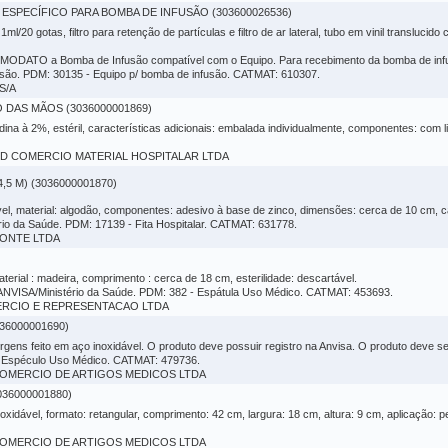
SPECÍFICO PARA BOMBA DE INFUSÃO (303600026536)
/20 gotas, filtro para retenção de partículas e filtro de ar lateral, tubo em vinil translucido co
ODATO a Bomba de Infusão compatível com o Equipo. Para recebimento da bomba de infus
são. PDM: 30135 - Equipo p/ bomba de infusão. CATMAT: 610307.
S/A
DAS MÃOS (3036000001869)
ina à 2%, estéril, características adicionais: embalada individualmente, componentes: co
IMED COMERCIO MATERIAL HOSPITALAR LTDA
5 M) (3036000001870)
ável, material: algodão, componentes: adesivo à base de zinco, dimensões: cerca de 10 cm, ca
rio da Saúde. PDM: 17139 - Fita Hospitalar. CATMAT: 631778.
FONTE LTDA
erial : madeira, comprimento : cerca de 18 cm, esterilidade: descartável.
ANVISA/Ministério da Saúde. PDM: 382 - Espátula Uso Médico. CATMAT: 453693.
OMERCIO E REPRESENTACAO LTDA
36000001690)
irgens feito em aço inoxidável. O produto deve possuir registro na Anvisa. O produto deve s
 - Espéculo Uso Médico. CATMAT: 479736.
N COMERCIO DE ARTIGOS MEDICOS LTDA
36000001880)
inoxidável, formato: retangular, comprimento: 42 cm, largura: 18 cm, altura: 9 cm, aplicação: 
N COMERCIO DE ARTIGOS MEDICOS LTDA