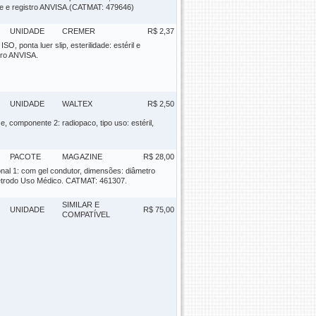
dade e registro ANVISA.(CATMAT: 479646)
UNIDADE
CREMER
R$ 2,37
O, ponta luer slip, esterilidade: estéril e
tro ANVISA.
UNIDADE
WALTEX
R$ 2,50
 componente 2: radiopaco, tipo uso: estéril,
PACOTE
MAGAZINE
R$ 28,00
cional 1: com gel condutor, dimensões: diâmetro
letrodo Uso Médico. CATMAT: 461307.
SIMILAR E
UNIDADE
R$ 75,00
COMPATÍVEL