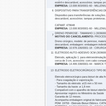
estéril e descartável, acessórios: tampas p
EMPRESA:
13.008.903/0001-60 - MILLE
6
DISPOSITIVO PARA TRANSFERÊNCIAS DE
Dispositivo para transferências de soluções. A
descartável, acessórios: tampas protetoras.
CATMAT: 479648
EMPRESA:
13.008.903/0001-60 - MILLE
DRENO PENROSE - TAMANHO 1 (3036000
7
MOTIVO DO CANCELAMENTO:
PROCESSO
Dreno cirúrgico, modelo: de penrose, materi
descartável, embalagem: embalagem individ
EMPRESA:
10.978.106/0001-18 - CIRU
11
ELETRODO AUTO-ADESIVO 3CM (303600
Eletrodo, aplicação 1: para eletroestimulação
cerca de 3 cm, acessório: com cabo compat
EMPRESA:
14.499.338/0001-44 - MAR
13
ELETRODO ELETROCIRÚRGICO TIPO BOLA
Eletrodo eletrocirúrgico para bisturi de alt
- Para coagulação e vaporização.
- Tamanho do eletrodo: ø15 mm x 50 mm
- Tamanho da haste: ø 1,8 mm
Compatível com o aparelho de bisturi eletrôn
Apresentar registro no Ministério da Saúde
Garantia de 12 meses.
Acompanha embalagem original do fabricante
PDM: 19759 - Eletrodo Bisturi Elétrico. CAT