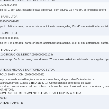
LLI ARTIGOS MEDICOS E ORTOPEDICOS LTDA
36000002094)
ipo fio: 0, cor: azul, características adicionais: sem agulha, 15 x 45 cm, esterilidade: estéril.
O BRASIL LTDA
3036000002095)
ipo fio: 2-0, cor: azul, características adicionais: sem agulha, 15 x 45 cm, esterilidade: estéril.
O BRASIL LTDA
3036000002096)
ipo fio: 3-0, cor: azul, características adicionais: sem agulha, 15 x 45 cm, esterilidade: estéril.
O BRASIL LTDA
1,2 CÍRCULO CILÍNDRICA (3036000002103)
amento, tipo fio: 0, cor: azul, comprimento: 75 cm, características adicionais: com agulha, tip
LLI ARTIGOS MEDICOS E ORTOPEDICOS LTDA
ROLO 19MM X 30M. (303600000265)
de processo de esterilização a vapor em autoclave, viragem identificável após uso
a preta/marrom, Classe 1 (ISO 11140-1). Confeccionada com dorso de papel
es deve possuir massa adesiva à base de borracha natural, óxido de zinco e resinas e, na 
AT: 637062.
LD COMERCIO DE MEDICAMENTOS E MATERIAL HOSPITALAR LTDA
0049)
 ANTIDERRAPANTE;