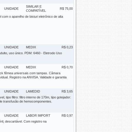
SIMILAR E
UNIDADE
R$ 75,00
COMPATÍVEL
 com o aparelho de bisturi eletrônico de alta
UNIDADE
MEDIX
R$ 0,23
 adulto, uso único. PDM: 6460 - Eletrodo Uso
UNIDADE
MEDIX
R$ 0,70
 lock fêmea universais com tampas. Câmara
ividual. Registro na ANVISA. Validade e garantia
UNIDADE
LAMEDID
R$ 3,65
tipo filtro: filtro interno de 170m, tipo gotejador:
po de transfusão de hemocomponentes.
UNIDADE
LABOR IMPORT
R$ 0,97
éril, descartável. Com registro na