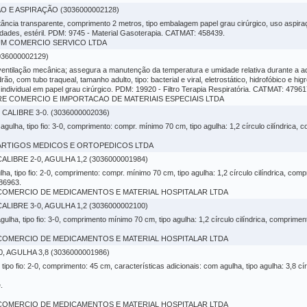
 E ASPIRAÇÃO (3036000002128)
itância transparente, comprimento 2 metros, tipo embalagem papel grau cirúrgico, uso aspiraç
idades, estéril. PDM: 9745 - Material Gasoterapia. CATMAT: 458439.
NIUM COMERCIO SERVICO LTDA
36000002129)
em ventilação mecânica; assegura a manutenção da temperatura e umidade relativa durante a 
o, com tubo traqueal, tamanho adulto, tipo: bacterial e viral, eletrostático, hidrofóbico e higr
dividual em papel grau cirúrgico. PDM: 19920 - Filtro Terapia Respiratória. CATMAT: 47961
VARE COMERCIO E IMPORTACAO DE MATERIAIS ESPECIAIS LTDA
LIBRE 3-0. (3036000002036)
gulha, tipo fio: 3-0, comprimento: compr. mínimo 70 cm, tipo agulha: 1,2 círculo cilíndrica, co
LLI ARTIGOS MEDICOS E ORTOPEDICOS LTDA
LIBRE 2-0, AGULHA 1,2 (3036000001984)
ulha, tipo fio: 2-0, comprimento: compr. mínimo 70 cm, tipo agulha: 1,2 círculo cilíndrica, comp
86963.
LD COMERCIO DE MEDICAMENTOS E MATERIAL HOSPITALAR LTDA
LIBRE 3-0, AGULHA 1,2 (3036000002100)
gulha, tipo fio: 3-0, comprimento mínimo 70 cm, tipo agulha: 1,2 círculo cilíndrica, comprimen
LD COMERCIO DE MEDICAMENTOS E MATERIAL HOSPITALAR LTDA
, AGULHA 3,8 (3036000001986)
 tipo fio: 2-0, comprimento: 45 cm, características adicionais: com agulha, tipo agulha: 3,8 c
.
LD COMERCIO DE MEDICAMENTOS E MATERIAL HOSPITALAR LTDA