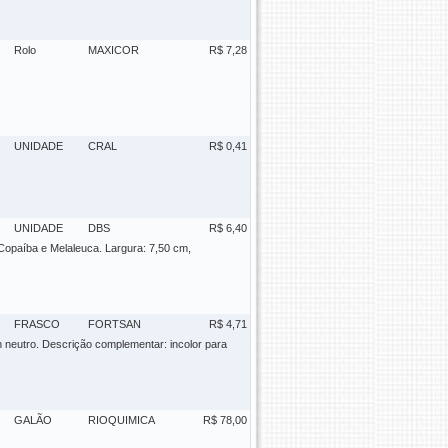
Rolo
MAXICOR
R$ 7,28
UNIDADE
CRAL
R$ 0,41
UNIDADE
DBS
R$ 6,40
opaíba e Melaleuca. Largura: 7,50 cm,
FRASCO
FORTSAN
R$ 4,71
h neutro. Descrição complementar: incolor para
GALÃO
RIOQUIMICA
R$ 78,00