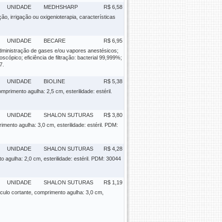
UNIDADE
MEDHSHARP
R$ 6,58
ão, irrigação ou oxigenioterapia, características
UNIDADE
BECARE
R$ 6,95
administração de gases e/ou vapores anestésicos;
oscópico; eficiência de filtração: bacterial 99,999%;
7.
UNIDADE
BIOLINE
R$ 5,38
mprimento agulha: 2,5 cm, esterilidade: estéril.
UNIDADE
SHALON SUTURAS
R$ 3,80
rimento agulha: 3,0 cm, esterilidade: estéril. PDM:
UNIDADE
SHALON SUTURAS
R$ 4,28
to agulha: 2,0 cm, esterilidade: estéril. PDM: 30044
UNIDADE
SHALON SUTURAS
R$ 1,19
írculo cortante, comprimento agulha: 3,0 cm,