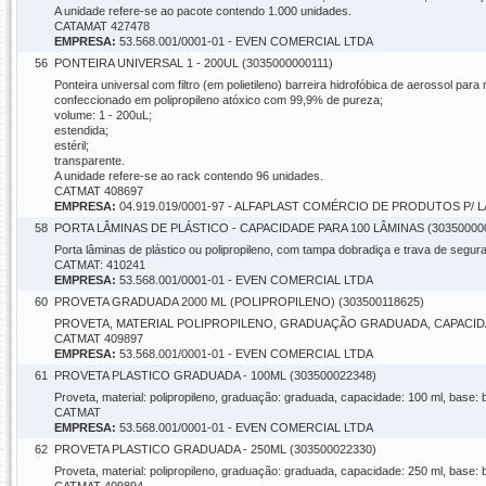
A unidade refere-se ao pacote contendo 1.000 unidades.
CATAMAT 427478
EMPRESA:
53.568.001/0001-01 - EVEN COMERCIAL LTDA
56
PONTEIRA UNIVERSAL 1 - 200UL (3035000000111)
Ponteira universal com filtro (em polietileno) barreira hidrofóbica de aerossol para
confeccionado em polipropileno atóxico com 99,9% de pureza;
volume: 1 - 200uL;
estendida;
estéril;
transparente.
A unidade refere-se ao rack contendo 96 unidades.
CATMAT 408697
EMPRESA:
04.919.019/0001-97 - ALFAPLAST COMÉRCIO DE PRODUTOS P/
58
PORTA LÂMINAS DE PLÁSTICO - CAPACIDADE PARA 100 LÂMINAS (30350000
Porta lâminas de plástico ou polipropileno, com tampa dobradiça e trava de segu
CATMAT: 410241
EMPRESA:
53.568.001/0001-01 - EVEN COMERCIAL LTDA
60
PROVETA GRADUADA 2000 ML (POLIPROPILENO) (303500118625)
PROVETA, MATERIAL POLIPROPILENO, GRADUAÇÃO GRADUADA, CAPACIDADE
CATMAT 409897
EMPRESA:
53.568.001/0001-01 - EVEN COMERCIAL LTDA
61
PROVETA PLASTICO GRADUADA - 100ML (303500022348)
Proveta, material: polipropileno, graduação: graduada, capacidade: 100 ml, base: b
CATMAT
EMPRESA:
53.568.001/0001-01 - EVEN COMERCIAL LTDA
62
PROVETA PLASTICO GRADUADA - 250ML (303500022330)
Proveta, material: polipropileno, graduação: graduada, capacidade: 250 ml, base: b