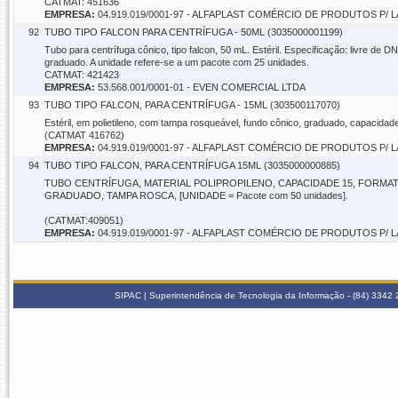
CATMAT: 451636
EMPRESA:
04.919.019/0001-97 - ALFAPLAST COMÉRCIO DE PRODUTOS P/
92
TUBO TIPO FALCON PARA CENTRÍFUGA - 50ML (3035000001199)
Tubo para centrífuga cônico, tipo falcon, 50 mL. Estéril. Especificação: livre de
graduado. A unidade refere-se a um pacote com 25 unidades.
CATMAT: 421423
EMPRESA:
53.568.001/0001-01 - EVEN COMERCIAL LTDA
93
TUBO TIPO FALCON, PARA CENTRÍFUGA - 15ML (303500117070)
Estéril, em polietileno, com tampa rosqueável, fundo cônico, graduado, capacidade 
(CATMAT 416762)
EMPRESA:
04.919.019/0001-97 - ALFAPLAST COMÉRCIO DE PRODUTOS P/
94
TUBO TIPO FALCON, PARA CENTRÍFUGA 15ML (3035000000885)
TUBO CENTRÍFUGA, MATERIAL POLIPROPILENO, CAPACIDADE 15, FORMAT
GRADUADO, TAMPA ROSCA, [UNIDADE = Pacote com 50 unidades].
(CATMAT:409051)
EMPRESA:
04.919.019/0001-97 - ALFAPLAST COMÉRCIO DE PRODUTOS P/
SIPAC | Superintendência de Tecnologia da Informação - (84) 3342 