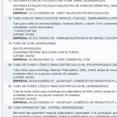
72
SISTEMA FILTRACAO POLISULFONA, 47MM, 500ML (3035000001163)
SISTEMA FILTRAÇÃO POLISULFONA (FILTRO DE 47MM DE DIÂMETRO), 500
CATMAT: 437011
EMPRESA:
13.213.516/0001-66 - SAINT VALLEN BIOTECNOLOGIA LTDA
76
TUBO A VACUO PARA COLETA DE SANGUE, COM GEL, TAMPA AMARELA (3035
Tubo para coleta de amostra biológica, material: plástico, volume: 4 ml, component
esterilidade: estéril, descartável
- CAIXA COM 100;
CATMAT 372352
EMPRESA:
02.472.743/0001-90 - DIMALAB ELETRONICS DO BRASIL LTDA EP
78
TUBO DE 15 ML (303500116802)
EM POLIPROPILENO.
A UNIDADE REFERE-SE A CAIXA COM 50 TUBOS.
CATMAT 416762
EMPRESA:
53.568.001/0001-01 - EVEN COMERCIAL LTDA
80
TUBO DE FUNDO CÔNICO PARA CENTRÍFUGA 15 ML (POLIPROPILENO) (303
Tubo cônico para centrífuga, Material: Polipropileno, 15ML, estéril, tampa de rosc
A unidade refere-se a pacote contendo 25 unidades.
CATMAT 416762
EMPRESA:
04.919.019/0001-97 - ALFAPLAST COMÉRCIO DE PRODUTOS P/
81
TUBO DE FUNDO CÔNICO PARA CENTRÍFUGA 50 ML (3035000000424)
Tubo de fundo cônico para centrífuga em polipropileno de 50ml, estéril, tampa de 
A unidade refere-se ao pacote contendo 25 unidades.
(CATMAT 421423)
EMPRESA:
04.919.019/0001-97 - ALFAPLAST COMÉRCIO DE PRODUTOS P/
83
TUBO EPPENDORF 2ML - ESTÉRIL (3035000001198)
Microtubo tipo eppendorf, material: polipropileno, capacidade: 2 ml, graduação: gr
livre de dnase e rnase, esterilidade: estéril. A unidade refere-se a embalagem co