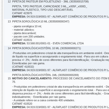
12
PIPETA DE PASTEUR EM POLIETILENO - 3ML (303500015708)
PIPETA, TIPO PASTEUR, CAPACIDADE 3 ML,_x005F_x000D_
MATERIAL PLÁSTICO, TIPO USO DESCARTÁVEL
CATMAT 423975
EMPRESA:
04.919.019/0001-97 - ALFAPLAST COMÉRCIO DE PRODUTOS P/
13
PIPETA SOROLÓGICA 10 ML (3035000000347)
- pipeta sorológica 10 ml;
- material: plástico;
- pipeta descartável;
- pacote com 200 unidades.
CATMAT 410531
EMPRESA:
53.568.001/0001-01 - EVEN COMERCIAL LTDA
14
PIPETA SOROLÓGICA ESTÉRIL 10 ML (3035000000271)
-Produzidas em poliestireno cristal de alta transparência em ambiente estéril. -D
de líquido na superfície e assegurando o esgotamento total. -Para uso em cultura 
precisa +/- 2%; -Anéis de cores diferentes para fácil identificação; -Graduação ne
Esterilizadas por raio gama.
(CATMAT 410532)
EMPRESA:
04.919.019/0001-97 - ALFAPLAST COMÉRCIO DE PRODUTOS P/
PIPETA SOROLÓGICA ESTÉRIL 1ML (3035000000269)
15
MOTIVO DO CANCELAMENTO:
PROCESSO DE CANCELAMENTO DO ITEM EM 
76.
- Produzidas em poliestireno cristal de alta transparência em ambiente estéril. -
retenção de líquido na superfície e assegurando o esgotamento total. - Para uso e
dispensa precisa +/- 2%; - Anéis de cores diferentes para fácil identificação; - G
individualmente; - Esterilizadas por raio gama.
- A unidade refere-se a caixa contendo 400 unidades.
CATMAT 410520
EMPRESA:
04.919.019/0001-97 - ALFAPLAST COMÉRCIO DE PRODUTOS P/