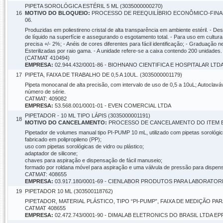
PIPETA SOROLÓGICA ESTÉRIL 5 ML (3035000000270)
16
MOTIVO DO BLOQUEIO:
PROCESSO DE REEQUILÍBRIO ECONÔMICO-FINANC
06.
Produzidas em poliestireno cristal de alta transparência em ambiente estéril. - D
de líquido na superfície e assegurando o esgotamento total. - Para uso em cultura
precisa +/- 2%; - Anéis de cores diferentes para fácil identificação; - Graduação n
Esterilizadas por raio gama. - A unidade refere-se a caixa contendo 200 unidades.
(CATMAT 410494)
EMPRESA:
02.944.432/0001-86 - BIOHNANO CIENTIFICA E HOSPITALAR LTD
17
PIPETA, FAIXA DE TRABALHO DE 0,5 A 10UL. (3035000001179)
Pipeta monocanal de alta precisão, com intervalo de uso de 0,5 a 10uL; Autoclaváv
número de série.
CATMAT: 409082
EMPRESA:
53.568.001/0001-01 - EVEN COMERCIAL LTDA
PIPETADOR - 10 ML TIPO LÁPIS (3035000001191)
18
MOTIVO DO CANCELAMENTO:
PROCESSO DE CANCELAMENTO DO ITEM EM 
Pipetador de volumes manual tipo PI-PUMP 10 mL, utilizado com pipetas sorológic
fabricado em polipropileno (PP);
uso com pipetas sorológicas de vidro ou plástico;
adaptador de silicone;
chaves para aspiração e dispensação de fácil manuseio;
formado por roldana móvel para aspiração e uma válvula de pressão para dispensa
CATMAT: 408655
EMPRESA:
03.917.180/0001-69 - CIENLABOR PRODUTOS PARA LABORATOR
19
PIPETADOR 10 ML (303500118762)
PIPETADOR, MATERIAL PLÁSTICO, TIPO “PI-PUMP”, FAIXA DE MEDIÇÃO PAR
CATMAT 408655
EMPRESA:
02.472.743/0001-90 - DIMALAB ELETRONICS DO BRASIL LTDA EP