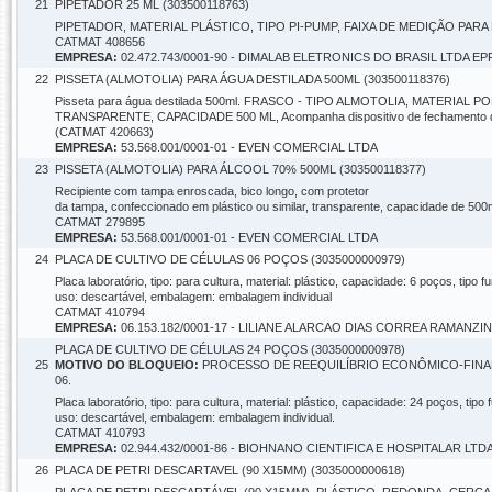
21
PIPETADOR 25 ML (303500118763)
PIPETADOR, MATERIAL PLÁSTICO, TIPO PI-PUMP, FAIXA DE MEDIÇÃO PARA
CATMAT 408656
EMPRESA:
02.472.743/0001-90 - DIMALAB ELETRONICS DO BRASIL LTDA EP
22
PISSETA (ALMOTOLIA) PARA ÁGUA DESTILADA 500ML (303500118376)
Pisseta para água destilada 500ml. FRASCO - TIPO ALMOTOLIA, MATERIA
TRANSPARENTE, CAPACIDADE 500 ML, Acompanha dispositivo de fechamento d
(CATMAT 420663)
EMPRESA:
53.568.001/0001-01 - EVEN COMERCIAL LTDA
23
PISSETA (ALMOTOLIA) PARA ÁLCOOL 70% 500ML (303500118377)
Recipiente com tampa enroscada, bico longo, com protetor
da tampa, confeccionado em plástico ou similar, transparente, capacidade de 500
CATMAT 279895
EMPRESA:
53.568.001/0001-01 - EVEN COMERCIAL LTDA
24
PLACA DE CULTIVO DE CÉLULAS 06 POÇOS (3035000000979)
Placa laboratório, tipo: para cultura, material: plástico, capacidade: 6 poços, tipo
uso: descartável, embalagem: embalagem individual
CATMAT 410794
EMPRESA:
06.153.182/0001-17 - LILIANE ALARCAO DIAS CORREA RAMANZIN
PLACA DE CULTIVO DE CÉLULAS 24 POÇOS (3035000000978)
25
MOTIVO DO BLOQUEIO:
PROCESSO DE REEQUILÍBRIO ECONÔMICO-FINANC
06.
Placa laboratório, tipo: para cultura, material: plástico, capacidade: 24 poços, tip
uso: descartável, embalagem: embalagem individual.
CATMAT 410793
EMPRESA:
02.944.432/0001-86 - BIOHNANO CIENTIFICA E HOSPITALAR LTD
26
PLACA DE PETRI DESCARTAVEL (90 X15MM) (3035000000618)