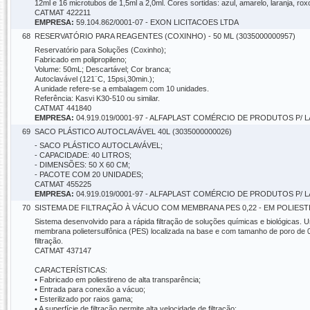
12ml e 16 microtubos de 1,5ml a 2,0ml. Cores sortidas: azul, amarelo, laranja, ro
CATMAT 422211
EMPRESA:
59.104.862/0001-07 - EXON LICITACOES LTDA
68
RESERVATÓRIO PARA REAGENTES (COXINHO) - 50 ML (3035000000957)
Reservatório para Soluções (Coxinho);
Fabricado em polipropileno;
Volume: 50mL; Descartável; Cor branca;
Autoclavável (121¨C, 15psi,30min.);
A unidade refere-se a embalagem com 10 unidades.
Referência: Kasvi K30-510 ou similar.
CATMAT 441840
EMPRESA:
04.919.019/0001-97 - ALFAPLAST COMÉRCIO DE PRODUTOS P/
69
SACO PLÁSTICO AUTOCLAVÁVEL 40L (3035000000026)
- SACO PLÁSTICO AUTOCLAVÁVEL;
- CAPACIDADE: 40 LITROS;
- DIMENSÕES: 50 X 60 CM;
- PACOTE COM 20 UNIDADES;
CATMAT 455225
EMPRESA:
04.919.019/0001-97 - ALFAPLAST COMÉRCIO DE PRODUTOS P/
70
SISTEMA DE FILTRAÇÃO À VÁCUO COM MEMBRANA PES 0,22 - EM POLIESTIR
Sistema desenvolvido para a rápida filtração de soluções químicas e biológicas. 
membrana polietersulfônica (PES) localizada na base e com tamanho de poro de 0,
filtração.
CATMAT 437147
CARACTERÍSTICAS:
• Fabricado em poliestireno de alta transparência;
• Entrada para conexão a vácuo;
• Esterilizado por raios gama;
• A superfície de filtração permite alta velocidade de filtração;