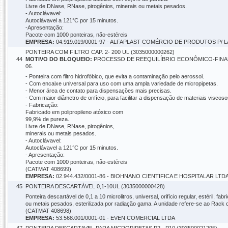
Livre de DNase, RNase, pirogênios, minerais ou metais pesados.
- Autoclávavel:
Autoclávavel a 121°C por 15 minutos.
-Apresentação:
Pacote com 1000 ponteiras, não-estéreis
EMPRESA:
04.919.019/0001-97 - ALFAPLAST COMÉRCIO DE PRODUTOS P/
PONTEIRA COM FILTRO CAP. 2- 200 UL (3035000000262)
44
MOTIVO DO BLOQUEIO:
PROCESSO DE REEQUILÍBRIO ECONÔMICO-FINANC
06.
- Ponteira com filtro hidrofóbico, que evita a contaminação pelo aerossol.
- Com encaixe universal para uso com uma ampla variedade de micropipetas.
- Menor área de contato para dispensações mais precisas.
- Com maior diâmetro de orifício, para facilitar a dispensação de materiais viscoso
- Fabricação:
Fabricado em polipropileno atóxico com
99,9% de pureza.
Livre de DNase, RNase, pirogênios,
minerais ou metais pesados.
- Autoclávavel:
Autoclávavel a 121°C por 15 minutos.
- Apresentação:
Pacote com 1000 ponteiras, não-estéreis
(CATMAT 408699)
EMPRESA:
02.944.432/0001-86 - BIOHNANO CIENTIFICA E HOSPITALAR LTD
45
PONTEIRA DESCARTÁVEL 0,1-10UL (3035000000428)
Ponteira descartável de 0,1 a 10 microlitros, universal, orifício regular, estéril,
ou metais pesados, esterilizada por radiação gama. A unidade refere-se ao Rack
(CATMAT 408698)
EMPRESA:
53.568.001/0001-01 - EVEN COMERCIAL LTDA