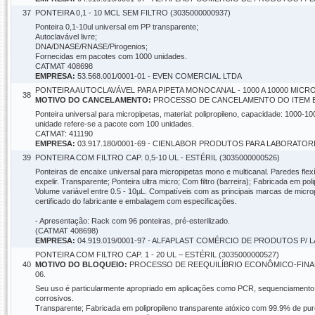
37
PONTEIRA 0,1 - 10 MCL SEM FILTRO (3035000000937)
Ponteira 0,1-10ul universal em PP transparente;
Autoclavável livre;
DNA/DNASE/RNASE/Pirogenios;
Fornecidas em pacotes com 1000 unidades.
CATMAT 408698
EMPRESA:
53.568.001/0001-01 - EVEN COMERCIAL LTDA
PONTEIRA AUTOCLAVÁVEL PARA PIPETA MONOCANAL - 1000 A 10000 MICRO
38
MOTIVO DO CANCELAMENTO:
PROCESSO DE CANCELAMENTO DO ITEM EM 
Ponteira universal para micropipetas, material: polipropileno, capacidade: 1000-100
unidade refere-se a pacote com 100 unidades.
CATMAT: 411190
EMPRESA:
03.917.180/0001-69 - CIENLABOR PRODUTOS PARA LABORATOR
39
PONTEIRA COM FILTRO CAP. 0,5-10 UL - ESTÉRIL (3035000000526)
Ponteiras de encaixe universal para micropipetas mono e multicanal. Paredes fle
expelir. Transparente; Ponteira ultra micro; Com filtro (barreira); Fabricada em p
Volume variável entre 0.5 - 10µL. Compatíveis com as principais marcas de microp
certificado do fabricante e embalagem com especificações.
- Apresentação: Rack com 96 ponteiras, pré-esterilizado.
(CATMAT 408698)
EMPRESA:
04.919.019/0001-97 - ALFAPLAST COMÉRCIO DE PRODUTOS P/
PONTEIRA COM FILTRO CAP. 1 - 20 UL – ESTÉRIL (3035000000527)
40
MOTIVO DO BLOQUEIO:
PROCESSO DE REEQUILÍBRIO ECONÔMICO-FINANC
06.
Seu uso é particularmente apropriado em aplicações como PCR, sequenciamento d
corrosivos.
Transparente; Fabricada em polipropileno transparente atóxico com 99.9% de pur