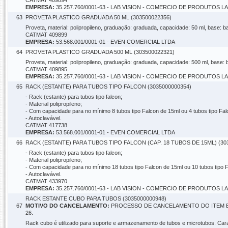
CATMAT 409894
EMPRESA:
35.257.760/0001-63 - LAB VISION - COMERCIO DE PRODUTOS 
63
PROVETA PLASTICO GRADUADA 50 ML (303500022356)
Proveta, material: polipropileno, graduação: graduada, capacidade: 50 ml, base: ba
CATMAT 409899
EMPRESA:
53.568.001/0001-01 - EVEN COMERCIAL LTDA
64
PROVETA PLASTICO GRADUADA 500 ML (303500022321)
Proveta, material: polipropileno, graduação: graduada, capacidade: 500 ml, base: b
CATMAT 409895
EMPRESA:
35.257.760/0001-63 - LAB VISION - COMERCIO DE PRODUTOS 
65
RACK (ESTANTE) PARA TUBOS TIPO FALCON (3035000000354)
- Rack (estante) para tubos tipo falcon;
- Material polipropileno;
- Com capacidade para no mínimo 8 tubos tipo Falcon de 15ml ou 4 tubos tipo Fal
- Autoclavável.
CATMAT 417738
EMPRESA:
53.568.001/0001-01 - EVEN COMERCIAL LTDA
66
RACK (ESTANTE) PARA TUBOS TIPO FALCON (CAP. 18 TUBOS DE 15ML) (30
- Rack (estante) para tubos tipo falcon;
- Material polipropileno;
- Com capacidade para no mínimo 18 tubos tipo Falcon de 15ml ou 10 tubos tipo 
- Autoclavável.
CATMAT 433970
EMPRESA:
35.257.760/0001-63 - LAB VISION - COMERCIO DE PRODUTOS 
RACK ESTANTE CUBO PARA TUBOS (3035000000948)
67
MOTIVO DO CANCELAMENTO:
PROCESSO DE CANCELAMENTO DO ITEM EM 
26.
Rack cubo é utilizado para suporte e armazenamento de tubos e microtubos. Caract