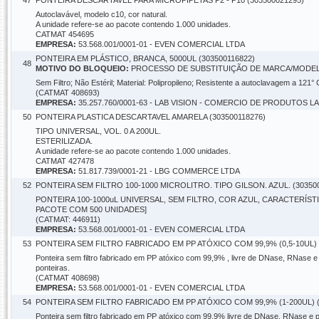
47
PONTEIRA DESCARTAVEL PARA MICROPIPETAS P2 - P10 (303500021295)
Autoclavável, modelo c10, cor natural.
A unidade refere-se ao pacote contendo 1.000 unidades.
CATMAT 454695
EMPRESA:
53.568.001/0001-01 - EVEN COMERCIAL LTDA
PONTEIRA EM PLÁSTICO, BRANCA, 5000UL (303500116822)
48
MOTIVO DO BLOQUEIO:
PROCESSO DE SUBSTITUIÇÃO DE MARCA/MODELO 
Sem Filtro; Não Estéril; Material: Polipropileno; Resistente a autoclavagem a 121
(CATMAT 408693)
EMPRESA:
35.257.760/0001-63 - LAB VISION - COMERCIO DE PRODUTOS 
50
PONTEIRA PLASTICA DESCARTAVEL AMARELA (303500118276)
TIPO UNIVERSAL, VOL. 0 A 200UL.
ESTERILIZADA.
A unidade refere-se ao pacote contendo 1.000 unidades.
CATMAT 427478
EMPRESA:
51.817.739/0001-21 - LBG COMMERCE LTDA
52
PONTEIRA SEM FILTRO 100-1000 MICROLITRO. TIPO GILSON. AZUL. (30350
PONTEIRA 100-1000uL UNIVERSAL, SEM FILTRO, COR AZUL, CARACTERÍST
PACOTE COM 500 UNIDADES]
(CATMAT: 446911)
EMPRESA:
53.568.001/0001-01 - EVEN COMERCIAL LTDA
53
PONTEIRA SEM FILTRO FABRICADO EM PP ATÓXICO COM 99,9% (0,5-10UL) 
Ponteira sem filtro fabricado em PP atóxico com 99,9% , livre de DNase, RNase e
ponteiras.
(CATMAT 408698)
EMPRESA:
53.568.001/0001-01 - EVEN COMERCIAL LTDA
54
PONTEIRA SEM FILTRO FABRICADO EM PP ATÓXICO COM 99,9% (1-200UL) (
Ponteira sem filtro fabricado em PP atóxico com 99,9% livre de DNase, RNase e p