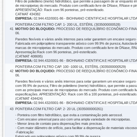
Filtro de polietileno (inerte) hidrofóbico, que permite a passagem de ar enquant
de micropipetas do mercado. Produto com certificado livre de DNase, RNase e pir
APRESENTAÇÃO: Rack com 96 ponteiras, pré-esterilizado.
CATMAT 434382
EMPRESA:
02.944.432/0001-86 - BIOHNANO CIENTIFICA E HOSPITALAR LTD
PONTEIRA COM FILTRO CAP. 1- 200 UL, ESTÉRIL (3035000000528)
41
MOTIVO DO BLOQUEIO:
PROCESSO DE REEQUILÍBRIO ECONÔMICO-FINANC
06.
Paredes flexíveis e vários anéis internos para selar garantem um encaixe seguro 
Fabricada em polipropileno transparente atóxico com 99.9% de pureza; Autoclaváv
marcas de micropipetas do mercado. Produto com certificado livre de DNase, RNas
Apresentação:Rack com 96 ponteiras, pré-esterilizado.
(CATMAT 408695)
EMPRESA:
02.944.432/0001-86 - BIOHNANO CIENTIFICA E HOSPITALAR LTD
PONTEIRA COM FILTRO CAP. 100 -1000 UL, ESTÉRIL (3035000000529)
42
MOTIVO DO BLOQUEIO:
PROCESSO DE REEQUILÍBRIO ECONÔMICO-FINANC
06.
Paredes flexíveis e vários anéis internos para selar garantem um encaixe seguro
com 99.9% de pureza; Filtro de polietileno (inerte) hidrofóbico, que permite a 
com as principais marcas de micropipetas do mercado. Produto com certificado li
especificações. APRESENTAÇÃO: Rack com 95 a 100 ponteiras, pré-esterilizado
(CATMAT 434424)
EMPRESA:
02.944.432/0001-86 - BIOHNANO CIENTIFICA E HOSPITALAR LTD
43
PONTEIRA COM FILTRO CAP. 2- 20 UL (3035000000261)
- Ponteira com filtro hidrofóbico, que evita a contaminação pelo aerossol.
- Com encaixe universal para uso com uma ampla variedade de micropipetas.
- Menor área de contato para dispensações mais precisas.
- Com maior diâmetro de orifício, para facilitar a dispensação de materiais viscoso
-Fabricação:
Fabricado em polipropileno atóxico com 99,9% de pureza.