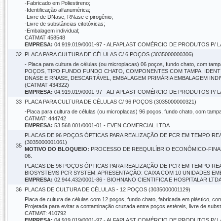
-Fabricado em Poliestireno;
-Identificação alfanumérica;
-Livre de DNase, RNase e pirogênio;
-Livre de substâncias citotóxicas;
-Embalagem individual;
CATMAT 458548
EMPRESA:
04.919.019/0001-97 - ALFAPLAST COMÉRCIO DE PRODUTOS P/
32
PLACA PARA CULTURA DE CÉLULAS C/ 6 POÇOS (3035000000306)
- Placa para cultura de células (ou microplacas) 06 poços, fundo chato, c
POÇOS, TIPO FUNDO FUNDO CHATO, COMPONENTES COM TAMPA, IDENTIFI
DNASE E RNASE, DESCARTÁVEL, EMBALAGEM PRIMÁRIA EMBALAGEM INDI
(CATMAT 434322)
EMPRESA:
04.919.019/0001-97 - ALFAPLAST COMÉRCIO DE PRODUTOS P/
33
PLACA PARA CULTURA DE CÉLULAS C/ 96 POÇOS (3035000000321)
-Placa para cultura de células (ou microplacas) 96 poços, fundo chato, com tampa,
CATMAT: 444742
EMPRESA:
53.568.001/0001-01 - EVEN COMERCIAL LTDA
PLACAS DE 96 POÇOS ÓPTICAS PARA REALIZAÇÃO DE PCR EM TEMPO REA
(3035000001061)
35
MOTIVO DO BLOQUEIO:
PROCESSO DE REEQUILÍBRIO ECONÔMICO-FINANC
06.
PLACAS DE 96 POÇOS ÓPTICAS PARA REALIZAÇÃO DE PCR EM TEMPO REAL
BIOSYSTEMS PCR SYSTEM. APRESENTAÇÃO: CAIXA COM 10 UNIDADES EMB
EMPRESA:
02.944.432/0001-86 - BIOHNANO CIENTIFICA E HOSPITALAR LTD
36
PLACAS DE CULTURA DE CÉLULAS - 12 POÇOS (3035000001129)
Placa de cultura de células com 12 poços, fundo chato, fabricada em plástico, co
Projetada para evitar a contaminação cruzada entre poços estéreis, livre de subs
CATMAT: 410792
EMPRESA:
04.919.019/0001-97 - ALFAPLAST COMÉRCIO DE PRODUTOS P/