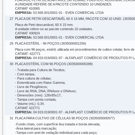
PLACA DE PETRI DESCARTÁVEL (90 X15MM), PLÁSTICO, REDONDA, CERCA D
A UNIDADE REFERE-SE A PACOTE CONTENDO 10 UNIDADES.
CATMAT 410065
EMPRESA:
53.568.001/0001-01 - EVEN COMERCIAL LTDA
27
PLACA DE PETRI DESCARTAVÉL 60 X 15 MM, PACOTE COM 10 UNID. (303500
Placa de Petri descartável, 60 X 15 mm.
A unidade refere-se ao pacote contendo 10 unidades.
CATMAT 430924
EMPRESA:
53.568.001/0001-01 - EVEN COMERCIAL LTDA
29
PLACA ESTÉRIL - 96 POÇOS (3035000001256)
Placa com 96 poços, estéril, utilizada em procedimentos de cultivo celular, livre 
CATMAT: 422771
EMPRESA:
04.919.019/0001-97 - ALFAPLAST COMÉRCIO DE PRODUTOS P/
30
PLACA ESTÉRIL COM 96 POÇOS (3035000000288)
- Tratada para Cultura de Tecidos;
- Com tampa;
- Para cultura de células;
- Esterelizada com Raios Gamma;
- Livre de Pirogênicos;
- Livre de RNA, DNA, RNAses e DNAses;
- Dimensões (mm): 128x85x17;
- Tampa com ponta cortada;
- Volume (mL): 0,34.
CATMAT 422771
EMPRESA:
04.919.019/0001-97 - ALFAPLAST COMÉRCIO DE PRODUTOS P/
31
PLACA PARA CULTIVO DE CÉLULAS 96 POÇOS (3035000000977)
-Fundo chato, com superfície lisa tratada e borda elevada;
-Área lateral para marcação;
-Tampa com anel de vedação individual para cada poço;