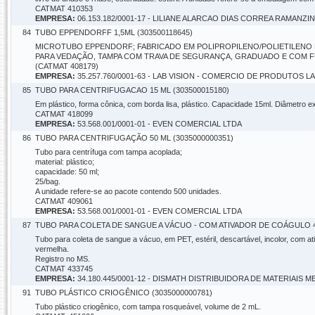
CATMAT 410353
EMPRESA:
06.153.182/0001-17 - LILIANE ALARCAO DIAS CORREA RAMANZIN
84
TUBO EPPENDORFF 1,5ML (303500118645)
MICROTUBO EPPENDORF; FABRICADO EM POLIPROPILENO/POLIETILENO N
PARA VEDAÇÃO, TAMPA COM TRAVA DE SEGURANÇA, GRADUADO E COM FUN
(CATMAT 408179)
EMPRESA:
35.257.760/0001-63 - LAB VISION - COMERCIO DE PRODUTOS 
85
TUBO PARA CENTRIFUGACAO 15 ML (303500015180)
Em plástico, forma cônica, com borda lisa, plástico. Capacidade 15ml. Diâmetro 
CATMAT 418099
EMPRESA:
53.568.001/0001-01 - EVEN COMERCIAL LTDA
86
TUBO PARA CENTRIFUGAÇÃO 50 ML (3035000000351)
Tubo para centrífuga com tampa acoplada;
material: plástico;
capacidade: 50 ml;
25/bag.
A unidade refere-se ao pacote contendo 500 unidades.
CATMAT 409061
EMPRESA:
53.568.001/0001-01 - EVEN COMERCIAL LTDA
87
TUBO PARA COLETA DE SANGUE A VÁCUO - COM ATIVADOR DE COÁGULO 4 
Tubo para coleta de sangue a vácuo, em PET, estéril, descartável, incolor, com a
vermelha.
Registro no MS.
CATMAT 433745
EMPRESA:
34.180.445/0001-12 - DISMATH DISTRIBUIDORA DE MATERIAIS 
91
TUBO PLÁSTICO CRIOGÊNICO (3035000000781)
Tubo plástico criogênico, com tampa rosqueável, volume de 2 mL.