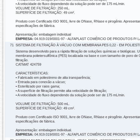
• A velocidade do fluxo dependendo da solução pode ser de 175 mL/min.
VOLUME DE FILTRAÇÃO: 250 mL.
SUPERFÍCIE DE FILTRAÇÃO: 49 cm².
Produto com Certificado ISO 9001, livre de DNase, RNase e pirogênio. Apresentar
especificações de fábrica.
Apresentação: embalagem individual
EMPRESA:
04.919.019/0001-97 - ALFAPLAST COMÉRCIO DE PRODUTOS P/
71
SISTEMA DE FILTRAÇÃO À VÁCUO COM MEMBRANA PES 0,22 - EM POLIESTIR
Sistema desenvolvido para a rápida filtração de soluções químicas e biológicas. 
membrana polietersulfônica (PES) localizada na base e com tamanho de poro de 0,
filtração.
CATMAT 424759
CARACTERÍSTICAS:
• Fabricado em poliestireno de alta transparência;
• Entrada para conexão a vácuo;
• Esterilizado por raios gama;
• A superfície de filtração permite alta velocidade de filtração;
• A velocidade do fluxo dependendo da solução pode ser de 175 mL/min.
VOLUME DE FILTRAÇÃO: 500 mL.
SUPERFÍCIE DE FILTRAÇÃO: 49 cm².
Produto com Certificado ISO 9001, livre de DNase, RNase e pirogênio. Apresentar
especificações de fábrica.
Apresentação: embalagem individual.
EMPRESA:
04.919.019/0001-97 - ALFAPLAST COMÉRCIO DE PRODUTOS P/