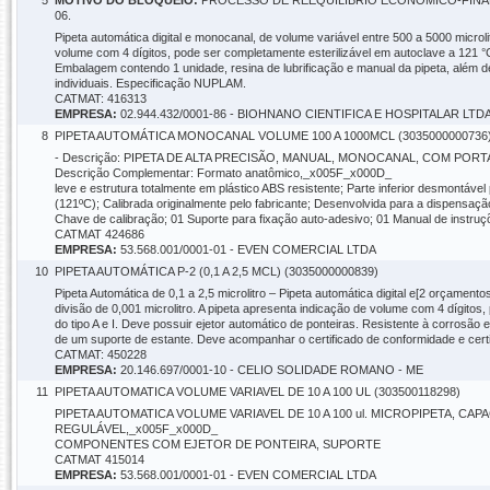
5
MOTIVO DO BLOQUEIO:
PROCESSO DE REEQUILÍBRIO ECONÔMICO-FINANC
06.
Pipeta automática digital e monocanal, de volume variável entre 500 a 5000 microli
volume com 4 dígitos, pode ser completamente esterilizável em autoclave a 121 °C 
Embalagem contendo 1 unidade, resina de lubrificação e manual da pipeta, além 
individuais. Especificação NUPLAM.
CATMAT: 416313
EMPRESA:
02.944.432/0001-86 - BIOHNANO CIENTIFICA E HOSPITALAR LTD
8
PIPETA AUTOMÁTICA MONOCANAL VOLUME 100 A 1000MCL (3035000000736
- Descrição: PIPETA DE ALTA PRECISÃO, MANUAL, MONOCANAL, COM PORTACONE
Descrição Complementar: Formato anatômico,_x005F_x000D_
leve e estrutura totalmente em plástico ABS resistente; Parte inferior desmont
(121ºC); Calibrada originalmente pelo fabricante; Desenvolvida para a dispensaçã
Chave de calibração; 01 Suporte para fixação auto-adesivo; 01 Manual de instruçõ
CATMAT 424686
EMPRESA:
53.568.001/0001-01 - EVEN COMERCIAL LTDA
10
PIPETA AUTOMÁTICA P-2 (0,1 A 2,5 MCL) (3035000000839)
Pipeta Automática de 0,1 a 2,5 microlitro – Pipeta automática digital e[2 orçament
divisão de 0,001 microlitro. A pipeta apresenta indicação de volume com 4 dígitos
do tipo A e I. Deve possuir ejetor automático de ponteiras. Resistente à corrosão 
de um suporte de estante. Deve acompanhar o certificado de conformidade e cert
CATMAT: 450228
EMPRESA:
20.146.697/0001-10 - CELIO SOLIDADE ROMANO - ME
11
PIPETA AUTOMATICA VOLUME VARIAVEL DE 10 A 100 UL (303500118298)
PIPETA AUTOMATICA VOLUME VARIAVEL DE 10 A 100 ul. MICROPIPETA, C
REGULÁVEL,_x005F_x000D_
COMPONENTES COM EJETOR DE PONTEIRA, SUPORTE
CATMAT 415014
EMPRESA:
53.568.001/0001-01 - EVEN COMERCIAL LTDA