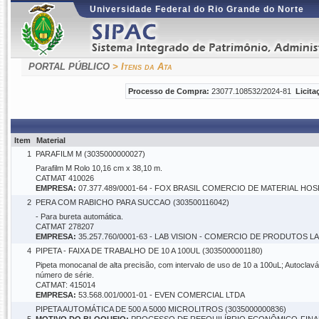
Universidade Federal do Rio Grande do Norte
PORTAL PÚBLICO
> Itens da Ata
Processo de Compra:
23077.108532/2024-81
Licita
Item
Material
1
PARAFILM M (3035000000027)
Parafilm M Rolo 10,16 cm x 38,10 m.
CATMAT 410026
EMPRESA:
07.377.489/0001-64 - FOX BRASIL COMERCIO DE MATERIAL HOS
2
PERA COM RABICHO PARA SUCCAO (303500116042)
- Para bureta automática.
CATMAT 278207
EMPRESA:
35.257.760/0001-63 - LAB VISION - COMERCIO DE PRODUTOS 
4
PIPETA - FAIXA DE TRABALHO DE 10 A 100UL (3035000001180)
Pipeta monocanal de alta precisão, com intervalo de uso de 10 a 100uL; Autoclaváv
número de série.
CATMAT: 415014
EMPRESA:
53.568.001/0001-01 - EVEN COMERCIAL LTDA
PIPETA AUTOMÁTICA DE 500 A 5000 MICROLITROS (3035000000836)