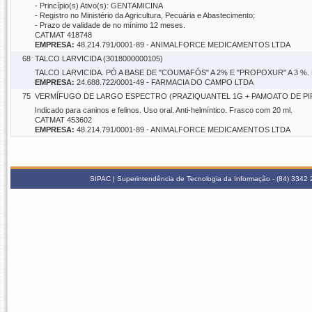
- Princípio(s) Ativo(s): GENTAMICINA
- Registro no Ministério da Agricultura, Pecuária e Abastecimento;
- Prazo de validade de no mínimo 12 meses.
CATMAT 418748
EMPRESA:
48.214.791/0001-89 - ANIMALFORCE MEDICAMENTOS LTDA
68
TALCO LARVICIDA (3018000000105)
TALCO LARVICIDA. PÓ A BASE DE "COUMAFÓS" A 2% E "PROPOXUR" A 3 %
EMPRESA:
24.688.722/0001-49 - FARMACIA DO CAMPO LTDA
75
VERMÍFUGO DE LARGO ESPECTRO (PRAZIQUANTEL 1G + PAMOATO DE PIRAN
Indicado para caninos e felinos. Uso oral. Anti-helmíntico. Frasco com 20 ml.
CATMAT 453602
EMPRESA:
48.214.791/0001-89 - ANIMALFORCE MEDICAMENTOS LTDA
SIPAC | Superintendência de Tecnologia da Informação - (84) 3342 