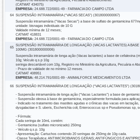
Registro no Ministério da Agricultura, Pecuária e Abastecimento.
(CATMAT 434075)
EMPRESA:
24.688.722/0001-49 - FARMACIA DO CAMPO LTDA
64
SUSPENSÃO INTRAMAMÁRIA (“VACAS SECAS”) (3018000000067)
Suspensão intramamária (“Vacas Secas”) a base de sulfato de gentamicina 677mg
unidade: bisnagas individuais de 10 G
Validade mínima de 12 meses;
CATMAT 418831
EMPRESA:
24.688.722/0001-49 - FARMACIA DO CAMPO LTDA
SUSPENSÃO INTRAMAMÁRIA DE LONGA AÇÃO (VACAS LACTANTES) A BASE
65
100MG (3018000000006)
Suspensão intramamária de longa ação (Vacas lactantes) a base de cefalexina (m
10g; Veículo q.s.p 10g
seringa descartável com 10g, Registro no Ministério da Agricultura, Pecuária e Ab
- Prazo de validade de no mínimo 12 meses.
CATMAT 408951
EMPRESA:
48.214.791/0001-89 - ANIMALFORCE MEDICAMENTOS LTDA
66
SUSPENSÃO INTRAMAMÁRIA DE LONGA AÇÃO (“VACAS LACTANTES”) (30180
- Suspensão intramamária de longa ação (“Vacas Lactantes”) a base de gentamicin
- Suspensão oleosa à base de gentamicina, especialmente formulada para aplicaç
- Indicado no tratamento das mastites agudas e crônicas das vacas em lactação,
dysgalactiae e S. uberis, Escherichia coli, Enterococcus sp e Pseudomonas sp, s
- Fórmula:
Cada seringa de 10mL contém:
- Gentamicina (sulfato micronizado) 250mg
- Veículo q.s.p. 10g
- Apresentação: Cartuchos contendo 20 seringas de 250mg de 10g cada.
-Classe Terapêutica: ANTIMICROBIANOS GERAIS; ANTIFÚNGICOS E ANTI