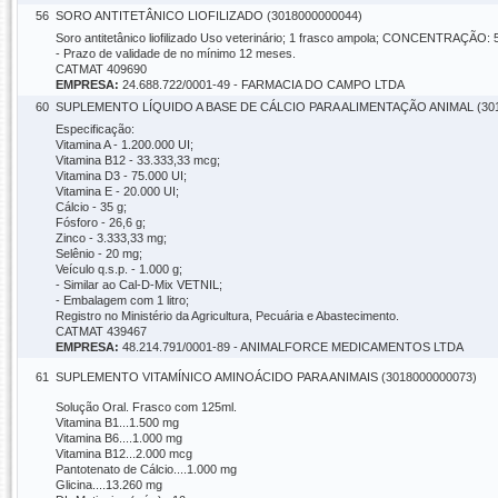
56
SORO ANTITETÂNICO LIOFILIZADO (3018000000044)
Soro antitetânico liofilizado Uso veterinário; 1 frasco ampola; CONCENTRAÇÃO: 5.
- Prazo de validade de no mínimo 12 meses.
CATMAT 409690
EMPRESA:
24.688.722/0001-49 - FARMACIA DO CAMPO LTDA
60
SUPLEMENTO LÍQUIDO A BASE DE CÁLCIO PARA ALIMENTAÇÃO ANIMAL (301
Especificação:
Vitamina A - 1.200.000 UI;
Vitamina B12 - 33.333,33 mcg;
Vitamina D3 - 75.000 UI;
Vitamina E - 20.000 UI;
Cálcio - 35 g;
Fósforo - 26,6 g;
Zinco - 3.333,33 mg;
Selênio - 20 mg;
Veículo q.s.p. - 1.000 g;
- Similar ao Cal-D-Mix VETNIL;
- Embalagem com 1 litro;
Registro no Ministério da Agricultura, Pecuária e Abastecimento.
CATMAT 439467
EMPRESA:
48.214.791/0001-89 - ANIMALFORCE MEDICAMENTOS LTDA
61
SUPLEMENTO VITAMÍNICO AMINOÁCIDO PARA ANIMAIS (3018000000073)
Solução Oral. Frasco com 125ml.
Vitamina B1...1.500 mg
Vitamina B6....1.000 mg
Vitamina B12...2.000 mcg
Pantotenato de Cálcio....1.000 mg
Glicina....13.260 mg