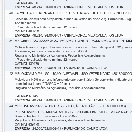
CATMAT 407511
EMPRESA:
48.214.791/0001-89 - ANIMALFORCE MEDICAMENTOS LTDA
40
LARVICIDA, CICATRIZANTE E REPELENTE A BASE DE ÓXIDO DE ZINCO 20G F
Larvicida, cicatrizante e repelente a base de Óxido de zinco 20g; Permetrina 0,5g; 
Abastecimento.
- Prazo de validade de no mínimo 12 meses.
CATMAT 483730.
EMPRESA:
48.214.791/0001-89 - ANIMALFORCE MEDICAMENTOS LTDA
41
MATABICHEIRA SPRAY PARA BOVINOS, OVINOS E CAPRINOS A BASE DE FIPR
Matabicheira spray para bovinos, ovinos e caprinos a base de fipronil 0,32g; sulfa
Apresentação: frasco contendo, no mínimo, 400ml;
Registro no Ministério da Agricultura, Pecuária e Abastecimento;
- Prazo de validade de no mínimo 12 meses.
CATMAT 439479
EMPRESA:
24.688.722/0001-49 - FARMACIA DO CAMPO LTDA
42
MELOXICAM 0,2% - SOLUÇÃO INJETÁVEL, USO VETERINÁRIO. (3018000000
Meloxicam 0,2% é um anti-inflamatório uso veterinário, não esteroide. Indicado em
acondicionado em (FRASCO = 20 mL).
Registro no Ministério da Agricultura, Pecuária e Abastecimento.
CATMAT: 407453
EMPRESA:
48.214.791/0001-89 - ANIMALFORCE MEDICAMENTOS LTDA
44
MUILTIVITAMINAS: B2, B6 E B12 (SOLUÇÃO INJETÁVEL) (3018000000083)
POLIVITAMÍNICO: VITAMINA B2 0,050G + VITAMINA B6 0,500G + VITAMINA 
Solução Injetável. Frasco-ampola com 20ml.
Registro no Ministério da Agricultura, Pecuária e Abastecimento.
CATMAT 439470.
EMPRESA:
24.688.722/0001-49 - FARMACIA DO CAMPO LTDA