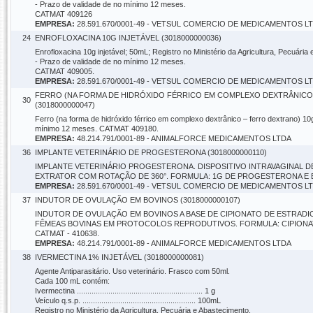
- Prazo de validade de no mínimo 12 meses.
CATMAT 409126
EMPRESA:
28.591.670/0001-49 - VETSUL COMERCIO DE MEDICAMENTOS L
24
ENROFLOXACINA 10G INJETÁVEL (3018000000036)
Enrofloxacina 10g injetável; 50mL; Registro no Ministério da Agricultura, Pecuária
- Prazo de validade de no mínimo 12 meses.
CATMAT 409005.
EMPRESA:
28.591.670/0001-49 - VETSUL COMERCIO DE MEDICAMENTOS L
FERRO (NA FORMA DE HIDRÓXIDO FÉRRICO EM COMPLEXO DEXTRÂNICO
30
(3018000000047)
Ferro (na forma de hidróxido férrico em complexo dextrânico – ferro dextrano) 10g
mínimo 12 meses. CATMAT 409180.
EMPRESA:
48.214.791/0001-89 - ANIMALFORCE MEDICAMENTOS LTDA
36
IMPLANTE VETERINÁRIO DE PROGESTERONA (3018000000110)
IMPLANTE VETERINÁRIO PROGESTERONA. DISPOSITIVO INTRAVAGINAL D
EXTRATOR COM ROTAÇÃO DE 360°. FORMULA: 1G DE PROGESTERONA E EXC
EMPRESA:
28.591.670/0001-49 - VETSUL COMERCIO DE MEDICAMENTOS L
37
INDUTOR DE OVULAÇÃO EM BOVINOS (3018000000107)
INDUTOR DE OVULAÇÃO EM BOVINOS A BASE DE CIPIONATO DE ESTRADIO
FÊMEAS BOVINAS EM PROTOCOLOS REPRODUTIVOS. FORMULA: CIPIONATO 
CATMAT - 410638.
EMPRESA:
48.214.791/0001-89 - ANIMALFORCE MEDICAMENTOS LTDA
38
IVERMECTINA 1% INJETÁVEL (3018000000081)
Agente Antiparasitário. Uso veterinário. Frasco com 50ml.
Cada 100 mL contém:
Ivermectina ............................................................ 1 g
Veículo q.s.p. ...................................................... 100mL
Registro no Ministério da Agricultura, Pecuária e Abastecimento.