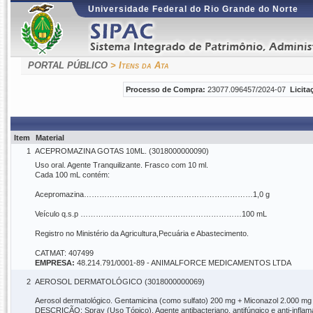
Universidade Federal do Rio Grande do Norte
PORTAL PÚBLICO
> Itens da Ata
Processo de Compra:
23077.096457/2024-07
Licita
Item
Material
1
ACEPROMAZINA GOTAS 10ML. (3018000000090)
Uso oral. Agente Tranquilizante. Frasco com 10 ml.
Cada 100 mL contém:
Acepromazina…………………………………………………………1,0 g
Veículo q.s.p ………………………………………………………100 mL
Registro no Ministério da Agricultura,Pecuária e Abastecimento.
CATMAT: 407499
EMPRESA:
48.214.791/0001-89 - ANIMALFORCE MEDICAMENTOS LTDA
2
AEROSOL DERMATOLÓGICO (3018000000069)
Aerosol dermatológico. Gentamicina (como sulfato) 200 mg + Miconazol 2.000 mg
DESCRIÇÃO: Spray (Uso Tópico). Agente antibacteriano, antifúngico e anti-inflama