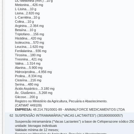
DL-Metionina (mín.) ..10 g
Metionina....426 mg
L-Lisina....10 g
Lisina...2.820 mg
L-Carnitina...10 g
Colina....10 g
Arginina....2.364 mg
Betaína....10 g
Triptofano....156 mg
Histidina....420 mg
Isoleucina....570 mg
Leucina....1.620 mg
Fenilalanina....936 mg
Tirosina....180 mg
Treonina....421 mg
Valina....1.314 mg
Alanina....5.900 mg
Hidroxiprolina....4.956 mg
Prolina....8.334 mg
Cisteína....216 mg
Serina....480 mg
Ácido Aspártico....3.180 mg
Ác. Glutâmico....5.268 mg
Glicose....200 g
Registro no Ministério da Agricultura, Pecuária e Abastecimento.
(CATMAT 449109)
EMPRESA:
48.214.791/0001-89 - ANIMALFORCE MEDICAMENTOS LTDA
62
SUSPENSÃO INTRAMAMÁRIA (“VACAS LACTANTES”) (3018000000057)
Suspensão intramamária (“Vacas Lactantes”) a base de Cefoperazone sódico 250m
unidade: bisnagas individuais
Validade mínima de 12 meses;