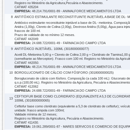
Registro no Ministério da Agricultura,Pecuária e Abastecimento.
CATMAT 435204
EMPRESA:
48.214.791/0001-89 - ANIMALFORCE MEDICAMENTOS LTDA
8
ANTITÓXICO ESTIMULANTE RECONSTITUINTE INJETÁVEL A BASE DE DL- ME
Antitóxico estimulante reconstituinte injetável a base de DL- metionina. Composição
Anidra (1,00g), Cloreto de Colina (2,00g), Dextrose Anidra (5,00g), Água para inj
frascos de 100 ml.
Prazo de validade de no mínimo 12 meses.
CATMAT 442049
EMPRESA:
24.688.722/0001-49 - FARMACIA DO CAMPO LTDA
9
ANTITÓXICO INJETÁVEL. 100ML (3018000000077)
Acetil DL-Metionina 5,00 g + Cloreto de Colina 2,00 g + Cloridrato de Tiamina1,00 g
(semelhante ao Mercepton). Frasco com 100 ml. Registro no Ministério da Agricul
CATMAT 442050.
EMPRESA:
48.214.791/0001-89 - ANIMALFORCE MEDICAMENTOS LTDA
10
BOROGLUCONATO DE CÁLCIO COM FÓSFORO (3018000000025)
Borogluconato de cálcio com fósforo. Composição (a cada 100 mL): Gluconato de Cá
q.s.p.(100,00 mL). Registro no Ministério da Agricultura, Pecuária e Abastecimen
CATMAT 412062
EMPRESA:
24.688.722/0001-49 - FARMACIA DO CAMPO LTDA
CEFTIOFUR BASE COMO CLORIDRATO (EQUIVALENTE A 5,3 DE CLORIDRAT
13
100ML (3018000000065)
Ceftiofur base como cloridrato (equivalente a 5,3 de cloridrato de ceftiofur); veícu
unidade: frasco ampola com 100ml;
Validade mínima de 12 meses;
Registro no Ministério da Agricultura, Pecuária e Abastecimento.
CATMAT 411430.
EMPRESA:
19.061.289/0001-87 - MARES SERVICOS E COMERCIO DE EQUIP