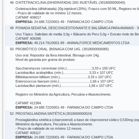
46
OXITETRACICLINA (DIHIDRATADA) 20G INJETÁVEL (3018000000040)
Oxitetraciclina (dihidratada) 20g injetável (20%); Frasco com 50 ML; Registro no M
- Prazo de validade de no mínimo 12 meses.
CATMAT 409017
EMPRESA:
24.688.722/0001-49 - FARMACIA DO CAMPO LTDA
49
POMADA SEDATIVA, DESCONGESTIONANTE E BALSÂMICA PARA ANIMAIS - 30
Uso Tópico. Salicilato de metila 3,0g + Bálsamo do Peru 5,0g + Extrato mole de B
CATMAT 409286
EMPRESA:
48.214.791/0001-89 - ANIMALFORCE MEDICAMENTOS LTDA
50
PROBIÓTICO ORAL. BISNAGA COM 14G. (3018000000085)
Uso oral. Repositor da flora intestinal. Bisnaga com 14g.
Nível de garantia por grama do produto:
Saccharomyces cerevisiae (mín.)...........................3,33 x 105 UFC
Lactobacillus acidophillus (mín.)............................3,33 x 107 UFC
Bifidobacterium bifidum (mín.)..............................3,33 x 107 UFC
Enterococcus faecium (mín.).................................1,66 x 107 UFC
Lactobacillus plantarum (mín.)..............................1,66 x 107 UFC
Registro no Ministério da Agricultura, Pecuária e Abastecimento.
CATMAT 412384.
EMPRESA:
24.688.722/0001-49 - FARMACIA DO CAMPO LTDA
52
PROSTAGLANDINA SINTÉTICA (3018000000024)
Prostaglandina sintética (cloprostenol) a base de cloprostenol sódico 0,530mg (eq
Ministério da Agricultura, Pecuária e Abastecimento.
- Prazo de validade de no mínimo 12 meses.
CATMAT 409117
EMPRESA:
24.688.722/0001-49 - FARMACIA DO CAMPO LTDA