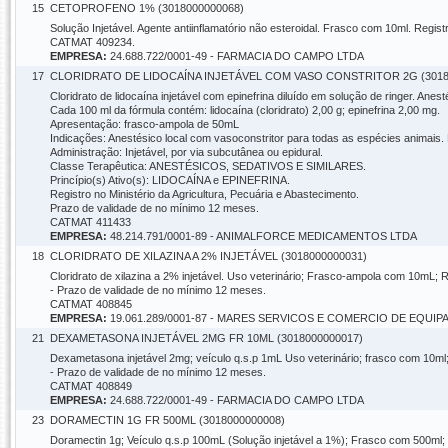
15
CETOPROFENO 1% (3018000000068)
Solução Injetável. Agente antiinflamatório não esteroidal. Frasco com 10ml. Regist
CATMAT 409234.
EMPRESA:
24.688.722/0001-49 - FARMACIA DO CAMPO LTDA
17
CLORIDRATO DE LIDOCAÍNA INJETÁVEL COM VASO CONSTRITOR 2G (3018
Cloridrato de lidocaína injetável com epinefrina diluído em solução de ringer. Anes
Cada 100 ml da fórmula contém: lidocaína (cloridrato) 2,00 g; epinefrina 2,00 mg.
Apresentação: frasco-ampola de 50mL
Indicações: Anestésico local com vasoconstritor para todas as espécies animais
Administração: Injetável, por via subcutânea ou epidural.
Classe Terapêutica: ANESTÉSICOS, SEDATIVOS E SIMILARES.
Princípio(s) Ativo(s): LIDOCAÍNA e EPINEFRINA.
Registro no Ministério da Agricultura, Pecuária e Abastecimento.
Prazo de validade de no mínimo 12 meses.
CATMAT 411433
EMPRESA:
48.214.791/0001-89 - ANIMALFORCE MEDICAMENTOS LTDA
18
CLORIDRATO DE XILAZINA A 2% INJETÁVEL (3018000000031)
Cloridrato de xilazina a 2% injetável. Uso veterinário; Frasco-ampola com 10mL; R
- Prazo de validade de no mínimo 12 meses.
CATMAT 408845
EMPRESA:
19.061.289/0001-87 - MARES SERVICOS E COMERCIO DE EQUIP
21
DEXAMETASONA INJETÁVEL 2MG FR 10ML (3018000000017)
Dexametasona injetável 2mg; veículo q.s.p 1mL Uso veterinário; frasco com 10ml; 
- Prazo de validade de no mínimo 12 meses.
CATMAT 408849
EMPRESA:
24.688.722/0001-49 - FARMACIA DO CAMPO LTDA
23
DORAMECTIN 1G FR 500ML (3018000000008)
Doramectin 1g; Veículo q.s.p 100mL (Solução injetável a 1%); Frasco com 500ml; R