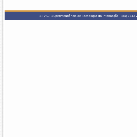
SIPAC | Superintendência de Tecnologia da Informação - (84) 3342 