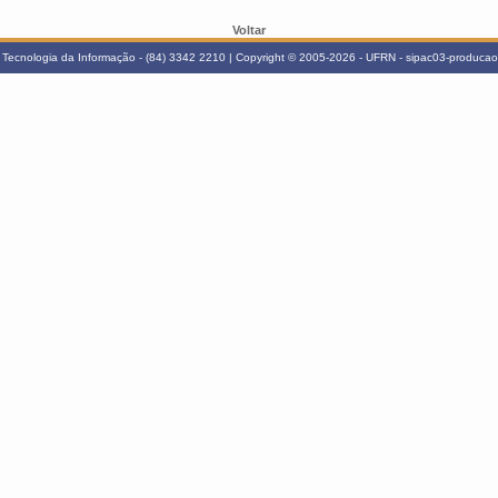
Voltar
Tecnologia da Informação - (84) 3342 2210 | Copyright © 2005-2026 - UFRN - sipac03-producao.