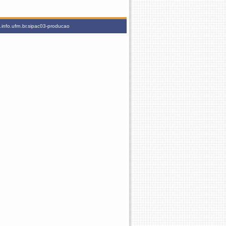
info.ufrn.br.sipac03-producao