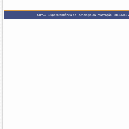
SIPAC | Superintendência de Tecnologia da Informação - (84) 3342 