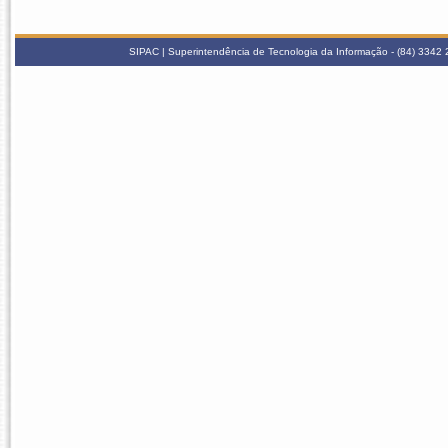
SIPAC | Superintendência de Tecnologia da Informação - (84) 3342 