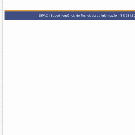
SIPAC | Superintendência de Tecnologia da Informação - (84) 3342 