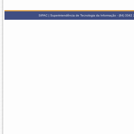
SIPAC | Superintendência de Tecnologia da Informação - (84) 3342 