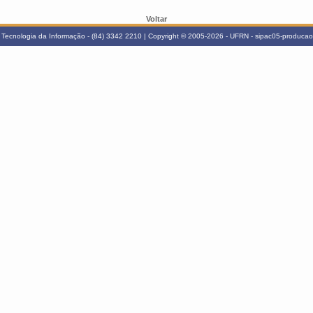
Voltar
Tecnologia da Informação - (84) 3342 2210 | Copyright © 2005-2026 - UFRN - sipac05-producao.