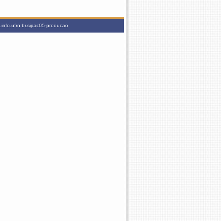
info.ufrn.br.sipac05-producao