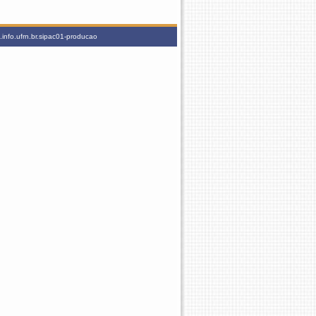
info.ufrn.br.sipac01-producao