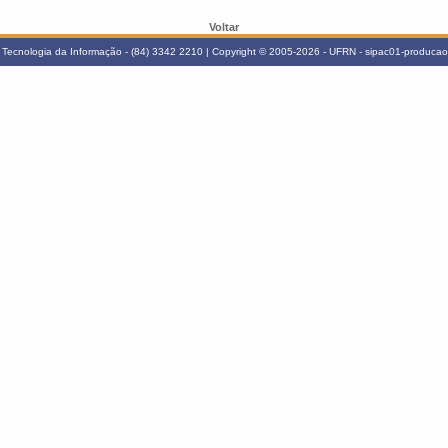
Voltar
Tecnologia da Informação - (84) 3342 2210 | Copyright © 2005-2026 - UFRN - sipac01-producao.