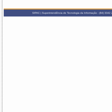
SIPAC | Superintendência de Tecnologia da Informação - (84) 3342 