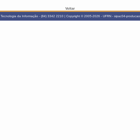
Voltar
Tecnologia da Informação - (84) 3342 2210 | Copyright © 2005-2026 - UFRN - sipac04-producao.