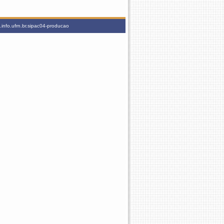
info.ufrn.br.sipac04-producao