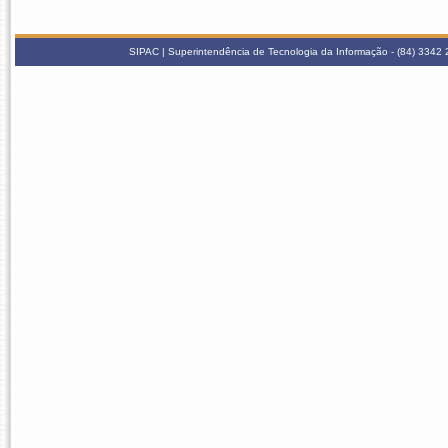
SIPAC | Superintendência de Tecnologia da Informação - (84) 3342 