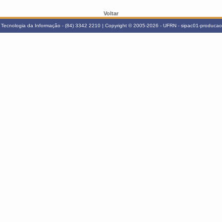
Voltar
Tecnologia da Informação - (84) 3342 2210 | Copyright © 2005-2026 - UFRN - sipac01-producao.