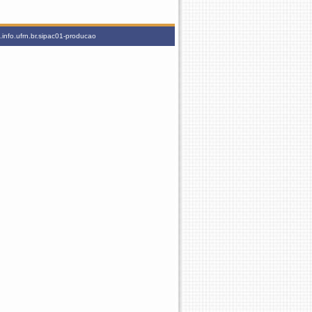
info.ufrn.br.sipac01-producao