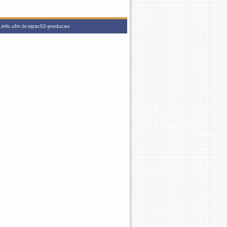
info.ufrn.br.sipac02-producao