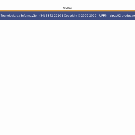
Voltar
Tecnologia da Informação - (84) 3342 2210 | Copyright © 2005-2026 - UFRN - sipac02-producao.