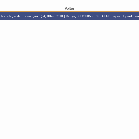
Voltar
Tecnologia da Informação - (84) 3342 2210 | Copyright © 2005-2026 - UFRN - sipac01-producao.