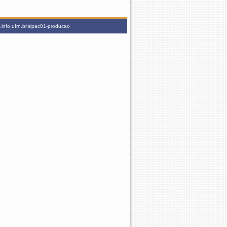
info.ufrn.br.sipac01-producao