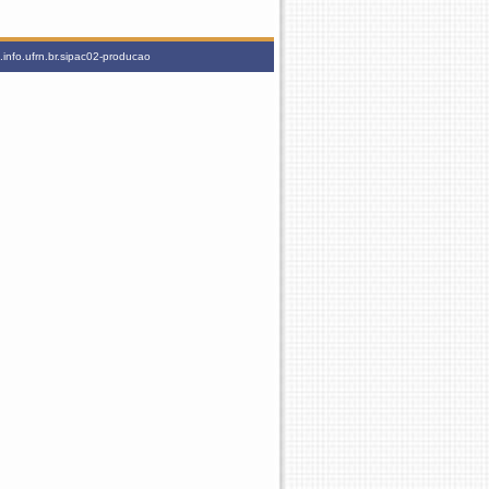
info.ufrn.br.sipac02-producao