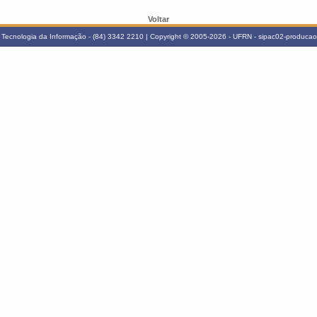
Voltar
Tecnologia da Informação - (84) 3342 2210 | Copyright © 2005-2026 - UFRN - sipac02-producao.