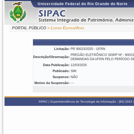
Universidade Federal do Rio Grande do Norte
PORTAL PÚBLICO
> Listar Editais/Atas
Licitação:
PR 90023/2025 - UFRN
PREGÃO ELETRÔNICO SISRP Nº.: 90023
Descrição/Observação:
DEMANDAS DA UFRN PELO PERÍODO DE
Data Publicação:
12/03/2026
Publicado:
SIM
Suspenso:
NÃO
Motivo da Suspensão:
---
SIPAC | Superintendência de Tecnologia da Informação - (84) 3342 