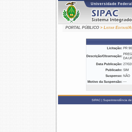
Universidade Federal
PORTAL PÚBLICO
> Listar Editais/A
Licitação:
PR 90
PREG
Descrição/Observação:
DA U
Data Publicação:
27/02
Publicado:
SIM
Suspenso:
NÃO
Motivo da Suspensão:
---
SIPAC | Superintendência de 