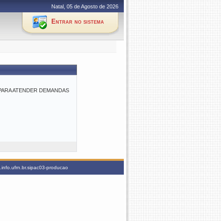
Natal, 05 de Agosto de 2026
Entrar no sistema
E PARA ATENDER DEMANDAS
info.ufrn.br.sipac03-producao