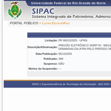
Universidade Federal do Rio Grande do Norte
PORTAL PÚBLICO
> Listar Editais/Atas
Licitação:
PR 90013/2025 - UFRN
PREGÃO ELETRÔNICO SISRP Nº.: 90013
Descrição/Observação:
DEMANDAS DA UFRN PELO PERÍODO DE
Data Publicação:
05/12/2025
Publicado:
SIM
Suspenso:
NÃO
Motivo da Suspensão:
---
SIPAC | Superintendência de Tecnologia da Informação - (84) 3342 