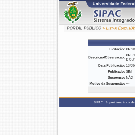
Universidade Federal
PORTAL PÚBLICO
> Listar Editais/A
Licitação:
PR 90
PREG
Descrição/Observação:
E OU
Data Publicação:
13/08
Publicado:
SIM
Suspenso:
NÃO
Motivo da Suspensão:
---
SIPAC | Superintendência de 