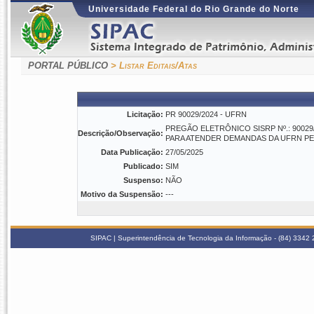
Universidade Federal do Rio Grande do Norte
PORTAL PÚBLICO
> Listar Editais/Atas
Licitação:
PR 90029/2024 - UFRN
PREGÃO ELETRÔNICO SISRP Nº.: 9002
Descrição/Observação:
PARA ATENDER DEMANDAS DA UFRN PE
Data Publicação:
27/05/2025
Publicado:
SIM
Suspenso:
NÃO
Motivo da Suspensão:
---
SIPAC | Superintendência de Tecnologia da Informação - (84) 3342 