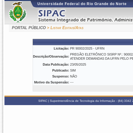
Universidade Federal do Rio Grande do Norte
PORTAL PÚBLICO
> Listar Editais/Atas
Licitação:
PR 90002/2025 - UFRN
PREGÃO ELETRÔNICO SISRP Nº.: 90002
Descrição/Observação:
ATENDER DEMANDAS DA UFRN PELO PE
Data Publicação:
23/05/2025
Publicado:
SIM
Suspenso:
NÃO
Motivo da Suspensão:
---
SIPAC | Superintendência de Tecnologia da Informação - (84) 3342 