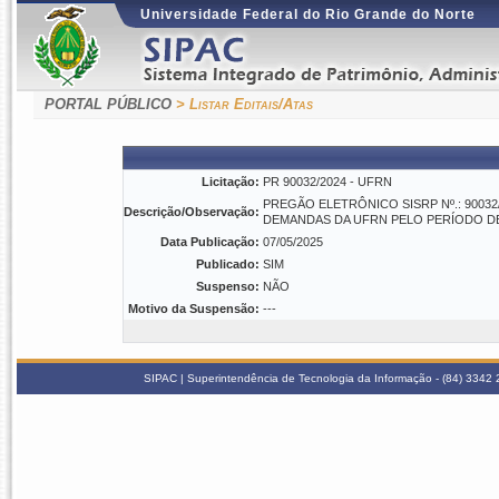
Universidade Federal do Rio Grande do Norte
PORTAL PÚBLICO
> Listar Editais/Atas
Licitação:
PR 90032/2024 - UFRN
PREGÃO ELETRÔNICO SISRP Nº.: 90032
Descrição/Observação:
DEMANDAS DA UFRN PELO PERÍODO DE
Data Publicação:
07/05/2025
Publicado:
SIM
Suspenso:
NÃO
Motivo da Suspensão:
---
SIPAC | Superintendência de Tecnologia da Informação - (84) 3342 