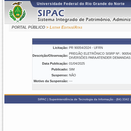
Universidade Federal do Rio Grande do Norte
PORTAL PÚBLICO
> Listar Editais/Atas
Licitação:
PR 90054/2024 - UFRN
PREGÃO ELETRÔNICO SISRP Nº.: 9005
Descrição/Observação:
DIVERSÕES PARA ATENDER DEMANDAS 
Data Publicação:
01/04/2025
Publicado:
SIM
Suspenso:
NÃO
Motivo da Suspensão:
---
SIPAC | Superintendência de Tecnologia da Informação - (84) 3342 