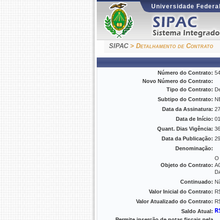
Universidade Federal
SIPAC
> Detalhamento de Contrato
Número do Contrato:
5
Novo Número do Contrato:
Tipo do Contrato:
De
Subtipo do Contrato:
N
Data da Assinatura:
27
Data de Início:
01
Quant. Dias Vigência:
3
Data da Publicação:
29
Denominação:
O
Objeto do Contrato:
A
D
Continuado:
N
Valor Inicial do Contrato:
R$
Valor Atualizado do Contrato:
R$
R
Saldo Atual:
Permite inserção de notas fiscais pela