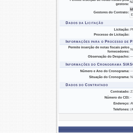
N
gestora:
I
Gestores do Contrato:
E
Dados da Licitação
Licitação:
P
Processo de Licitação:
Informações para o Processo de 
Permite inserção de notas fiscais pelos
N
fornecedores:
Observação do Despacho:
--
Informações do Cronograma SIA
Número e Ano do Cronograma:
--
Situação do Cronograma:
N
Dados do Contratado
Contratado:
2
Número do CEI:
-
Endereço:
A
Telefones:
(