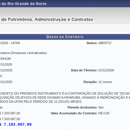
 do Rio Grande do Norte
Dados do Contrato
4/2025 - UFRN
Status:
ABERTO
spesa (Despesas centralizadas)
ENHUM
/11/2025
/12/2025
Data de Término:
01/12/2026
65
/11/2025
Duração:
12 meses
 OBJETO DO PRESENTE INSTRUMENTO É A CONTRATAÇÃO DE SOLUÇÃO DE TECN
QUISIÇÃO DE ATIVOS DE REDE DA MARCA HP/ARUBA, VISANDO À PADRONIZAÇÃO E
ADOS DA UFRN PELO PERÍODO DE 12 (DOZE) MESES.
ão
Permite Acréscimo:
Sim
 7.203.087,00
Valor Acumulado do Contrato:
R$ 0,00
 7.203.087,00
$ 7.183.087,00