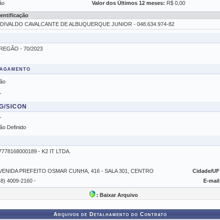
ão
Valor dos Últimos 12 meses:
R$ 0,00
dentificação
DIVALDO CAVALCANTE DE ALBUQUERQUE JUNIOR - 048.634.974-82
REGÃO - 70/2023
Pagamento
ão
-
SG/SICON
-
ão Definido
7778168000189 - K2 IT LTDA.
VENIDA PREFEITO OSMAR CUNHA, 416 - SALA 301, CENTRO
Cidade/UF
48) 4009-2160 -
E-mail
: Baixar Arquivo
Arquivos de Detalhamento do Contrato