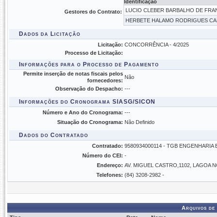
Identificação
LUCIO CLEBER BARBALHO DE FRANC
Gestores do Contrato:
HERBETE HALAMO RODRIGUES CAETA
Dados da Licitação
Licitação:
CONCORRÊNCIA - 4/2025
Processo de Licitação:
Informações para o Processo de Pagamento
Permite inserção de notas fiscais pelos
Não
fornecedores:
Observação do Despacho:
---
Informações do Cronograma SIASG/SICON
Número e Ano do Cronograma:
---
Situação do Cronograma:
Não Definido
Dados do Contratado
Contratado:
9580934000114 - TGB ENGENHARI
Número do CEI:
-
Endereço:
AV. MIGUEL CASTRO,1102, LAGOA 
Telefones:
(84) 3208-2982 -
Arquivos de