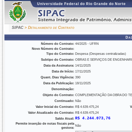
Universidade Federal do Rio Grande do Norte
SIPAC
> Detalhamento de Contrato
Da
Número do Contrato:
44/2025 - UFRN
Novo Número do Contrato:
Tipo do Contrato:
Despesa (Despesas centralizadas)
Subtipo do Contrato:
OBRAS E SERVIÇOS DE ENGENHAR
Data da Assinatura:
14/11/2025
Data de Início:
17/11/2025
Quant. Dias Vigência:
390
Data da Publicação:
18/11/2025
Denominação:
Objeto do Contrato:
COMPLEMENTAÇÃO DA OBRA DO TE
Continuado:
Não
Valor Inicial do Contrato:
R$ 4.639.475,24
V
Valor Atualizado do Contrato:
R$ 4.639.475,24
R$ 4.244.073,76
Saldo Atual:
Permite inserção de notas fiscais pela
Não
gestora: