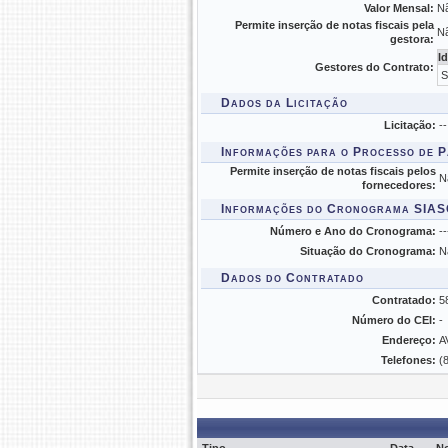
Valor Mensal:
N
Permite inserção de notas fiscais pela
N
gestora:
I
Gestores do Contrato:
S
Dados da Licitação
Licitação:
--
Informações para o Processo de 
Permite inserção de notas fiscais pelos
N
fornecedores:
Informações do Cronograma SIA
Número e Ano do Cronograma:
--
Situação do Cronograma:
N
Dados do Contratado
Contratado:
5
Número do CEI:
-
Endereço:
A
Telefones:
(