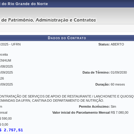
 do Rio Grande do Norte
Dados do Contrato
7/2025 - UFRN
Status:
ABERTO
ceita
ENHUM
/08/2025
/09/2025
Data de Término:
01/09/2030
826
/09/2025
Duração:
60 meses
ONTRATAÇÃO DE SERVIÇOS DE APOIO DE RESTAURANTE / LANCHONETE E QUIOSQ
EMANDAS DA UFRN, CANTINA DO DEPARTAMENTO DE NUTRIÇÃO.
im
Permite Acréscimo:
Sim
ensal
Valor inicial do Parcelamento Mensal
R$ 7.080,00
$ 590,00
 0,00
$ 2.757,51