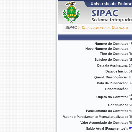
Universidade Federal
SIPAC
> Detalhamento de Contrato
Número do Contrato:
4
Novo Número do Contrato:
Tipo do Contrato:
Re
Subtipo do Contrato:
N
Data da Assinatura:
14
Data de Início:
01
Quant. Dias Vigência:
1
Data da Publicação:
02
Denominação:
C
Objeto do Contrato:
D
Continuado:
S
Parcelamento de Contrato:
M
Valor do Parcelamento Mensal atualizado:
R
Valor Acumulado do Contrato:
R$
R
Saldo Atual (Pagamentos):