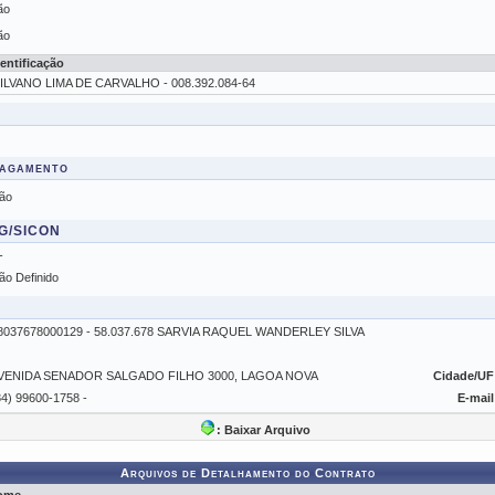
ão
ão
dentificação
ILVANO LIMA DE CARVALHO - 008.392.084-64
Pagamento
ão
SG/SICON
-
ão Definido
8037678000129 - 58.037.678 SARVIA RAQUEL WANDERLEY SILVA
VENIDA SENADOR SALGADO FILHO 3000, LAGOA NOVA
Cidade/UF
84) 99600-1758 -
E-mail
: Baixar Arquivo
Arquivos de Detalhamento do Contrato