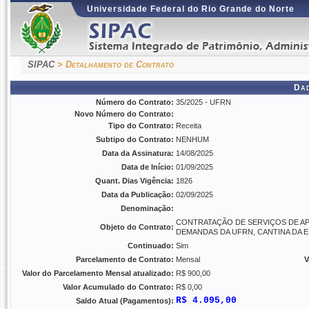
Universidade Federal do Rio Grande do Norte
SIPAC
> Detalhamento de Contrato
Da
Número do Contrato:
35/2025 - UFRN
Novo Número do Contrato:
Tipo do Contrato:
Receita
Subtipo do Contrato:
NENHUM
Data da Assinatura:
14/08/2025
Data de Início:
01/09/2025
Quant. Dias Vigência:
1826
Data da Publicação:
02/09/2025
Denominação:
CONTRATAÇÃO DE SERVIÇOS DE AP
Objeto do Contrato:
DEMANDAS DA UFRN, CANTINA DA 
Continuado:
Sim
Parcelamento de Contrato:
Mensal
V
Valor do Parcelamento Mensal atualizado:
R$ 900,00
Valor Acumulado do Contrato:
R$ 0,00
R$ 4.095,00
Saldo Atual (Pagamentos):