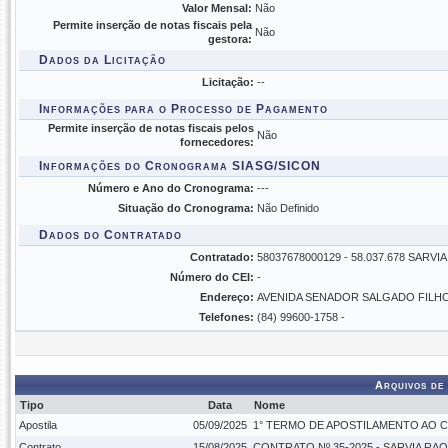
Valor Mensal:
Não
Permite inserção de notas fiscais pela
Não
gestora:
Dados da Licitação
Licitação:
--
Informações para o Processo de Pagamento
Permite inserção de notas fiscais pelos
Não
fornecedores:
Informações do Cronograma SIASG/SICON
Número e Ano do Cronograma:
---
Situação do Cronograma:
Não Definido
Dados do Contratado
Contratado:
58037678000129 - 58.037.678 SARV
Número do CEI:
-
Endereço:
AVENIDA SENADOR SALGADO FILHO
Telefones:
(84) 99600-1758 -
Arquivos de
Tipo
Data
Nome
Apostila
05/09/2025
1° TERMO DE APOSTILAMENTO AO CO
Contrato
15/08/2025
CONTRATO Nº 35-2025 - SARVIA RAQ