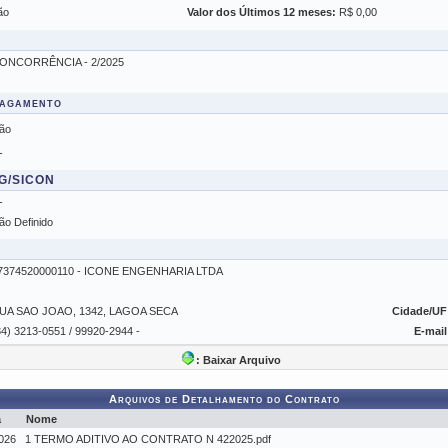
ão
Valor dos Últimos 12 meses:
R$ 0,00
ONCORRÊNCIA - 2/2025
Pagamento
ão
-
SG/SICON
-
ão Definido
7374520000110 - ICONE ENGENHARIA LTDA
UA SAO JOAO, 1342, LAGOA SECA
Cidade/UF
84) 3213-0551 / 99920-2944 -
E-mail
: Baixar Arquivo
Arquivos de Detalhamento do Contrato
a
Nome
026
1 TERMO ADITIVO AO CONTRATO N 422025.pdf