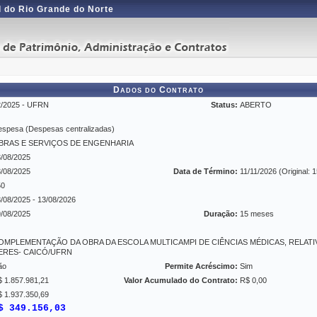
 do Rio Grande do Norte
Dados do Contrato
2/2025 - UFRN
Status:
ABERTO
spesa (Despesas centralizadas)
BRAS E SERVIÇOS DE ENGENHARIA
/08/2025
/08/2025
Data de Término:
11/11/2026 (Original: 
50
/08/2025 - 13/08/2026
/08/2025
Duração:
15 meses
OMPLEMENTAÇÃO DA OBRA DA ESCOLA MULTICAMPI DE CIÊNCIAS MÉDICAS, RELATI
ERES- CAICÓ/UFRN
ão
Permite Acréscimo:
Sim
 1.857.981,21
Valor Acumulado do Contrato:
R$ 0,00
 1.937.350,69
$ 349.156,03