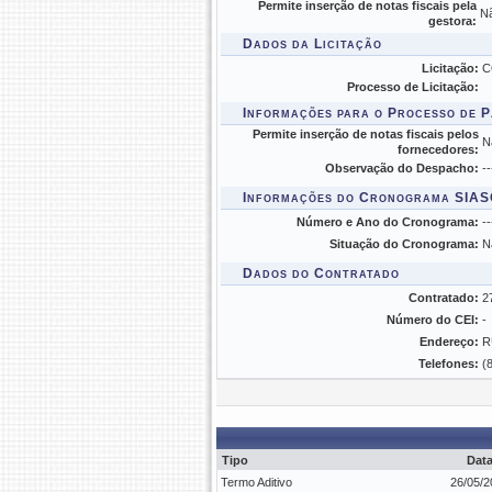
Permite inserção de notas fiscais pela
N
gestora:
Dados da Licitação
Licitação:
C
Processo de Licitação:
Informações para o Processo de 
Permite inserção de notas fiscais pelos
N
fornecedores:
Observação do Despacho:
--
Informações do Cronograma SIA
Número e Ano do Cronograma:
--
Situação do Cronograma:
N
Dados do Contratado
Contratado:
2
Número do CEI:
-
Endereço:
R
Telefones:
(
Tipo
Dat
Termo Aditivo
26/05/2