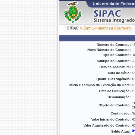
Universidade Federal
SIPAC
> Detalhamento de Contrato
Número do Contrato:
4
Novo Número do Contrato:
Tipo do Contrato:
De
Subtipo do Contrato:
O
Data da Assinatura:
13
Data de Início:
18
Quant. Dias Vigência:
4
Início e Término da Execução da Obra:
18
Data da Publicação:
19
Denominação:
C
Objeto do Contrato:
C
Continuado:
N
Valor Inicial do Contrato:
R$
Valor Atualizado do Contrato:
R$
R
Saldo Atual: