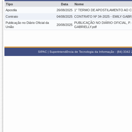
Tipo
Data
Nome
Apostila
26/08/2025
1° TERMO DE APOSTILAMENTO AO CON
Contrato
04/08/2025
CONTRATO Nº 34-2025 - EMILY GABR
Publicação no Diário Oficial da
PUBLICAÇÃO NO DIÁRIO OFICIAL, P.
20/08/2025
União
GABRIELLY.pdf
SIPAC | Superintendência de Tecnologia da Informação - (84) 3342 