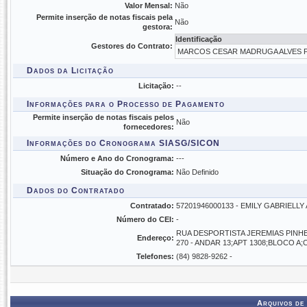
Valor Mensal:
Não
Permite inserção de notas fiscais pela
Não
gestora:
Identificação
Gestores do Contrato:
MARCOS CESAR MADRUGA ALVES PIN
Dados da Licitação
Licitação:
--
Informações para o Processo de Pagamento
Permite inserção de notas fiscais pelos
Não
fornecedores:
Informações do Cronograma SIASG/SICON
Número e Ano do Cronograma:
---
Situação do Cronograma:
Não Definido
Dados do Contratado
Contratado:
57201946000133 - EMILY GABRIELL
Número do CEI:
-
RUA DESPORTISTA JEREMIAS PINHE
Endereço:
270 - ANDAR 13;APT 1308;BLOCO 
Telefones:
(84) 9828-9262 -
Arquivos de