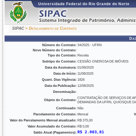
Universidade Federal do Rio Grande do Norte
SIPAC
> Detalhamento de Contrato
Da
Número do Contrato:
34/2025 - UFRN
Novo Número do Contrato:
Tipo do Contrato:
Receita
Subtipo do Contrato:
CESSÃO ONEROSA DE IMÓVEIS
Data da Assinatura:
01/08/2025
Data de Início:
11/08/2025
Quant. Dias Vigência:
1826
Data da Publicação:
12/08/2025
Denominação:
CONTRATAÇÃO DE SERVIÇOS DE AP
Objeto do Contrato:
DEMANDAS DA UFRN, QUIOSQUE D
Continuado:
Não
Parcelamento de Contrato:
Mensal
V
Valor do Parcelamento Mensal atualizado:
R$ 375,00
Valor Acumulado do Contrato:
R$ 0,00
R$ 2.083,81
Saldo Atual (Pagamentos):