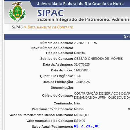
Universidade Federal do Rio Grande do Norte
SIPAC
> Detalhamento de Contrato
Da
Número do Contrato:
26/2025 - UFRN
Novo Número do Contrato:
Tipo do Contrato:
Receita
Subtipo do Contrato:
CESSÃO ONEROSA DE IMÓVEIS
Data da Assinatura:
31/07/2025
Data de Início:
11/08/2025
Quant. Dias Vigência:
1826
Data da Publicação:
12/08/2025
Denominação:
CONTRATAÇÃO DE SERVIÇOS DE AP
Objeto do Contrato:
DEMANDAS DA UFRN, QUIOSQUE D
Continuado:
Não
Parcelamento de Contrato:
Mensal
V
Valor do Parcelamento Mensal atualizado:
R$ 375,00
Valor Acumulado do Contrato:
R$ 0,00
R$ 2.232,06
Saldo Atual (Pagamentos):