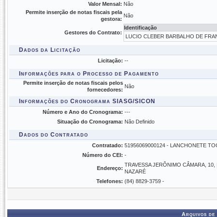
Valor Mensal:
Não
Permite inserção de notas fiscais pela
Não
gestora:
Identificação
Gestores do Contrato:
LUCIO CLEBER BARBALHO DE FRANC
Dados da Licitação
Licitação:
--
Informações para o Processo de Pagamento
Permite inserção de notas fiscais pelos
Não
fornecedores:
Informações do Cronograma SIASG/SICON
Número e Ano do Cronograma:
---
Situação do Cronograma:
Não Definido
Dados do Contratado
Contratado:
51956069000124 - LANCHONETE TO
Número do CEI:
-
TRAVESSA JERÔNIMO CÂMARA, 10,
Endereço:
NAZARÉ
Telefones:
(84) 8829-3759 -
Arquivos de