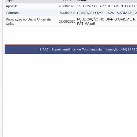
Tipo
Data
Nome
Apostila
26/08/2025
1° TERMO DE APOSTILAMENTO AO CO
Contrato
04/08/2025
CONTRATO Nº 32-2025 - MARIA DE F
Publicação no Diário Oficial da
PUBLICAÇÃO NO DIÁRIO OFICIAL, P.
27/08/2025
União
FÁTIMA.pdf
SIPAC | Superintendência de Tecnologia da Informação - (84) 3342 