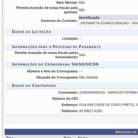
Valor Mensal:
Não
Permite inserção de notas fiscais pela
Não
gestora:
Identificação
Gestores do Contrato:
JHONNATTA SOARES BRAZAO - 054.
Dados da Licitação
Licitação:
--
Informações para o Processo de Pagamento
Permite inserção de notas fiscais pelos
Não
fornecedores:
Informações do Cronograma SIASG/SICON
Número e Ano do Cronograma:
---
Situação do Cronograma:
Não Definido
Dados do Contratado
Contratado:
22981865000119 - MARIA DE FATIM
Número do CEI:
-
Endereço:
RUA VISCONDE DE OURO PRETO, 3
Telefones:
84 99627-4156 -
Arquivos de