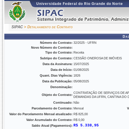
Universidade Federal do Rio Grande do Norte
SIPAC
> Detalhamento de Contrato
Da
Número do Contrato:
32/2025 - UFRN
Novo Número do Contrato:
Tipo do Contrato:
Receita
Subtipo do Contrato:
CESSÃO ONEROSA DE IMÓVEIS
Data da Assinatura:
15/07/2025
Data de Início:
01/08/2025
Quant. Dias Vigência:
1826
Data da Publicação:
05/08/2025
Denominação:
CONTRATAÇÃO DE SERVIÇOS DE AP
Objeto do Contrato:
DEMANDAS DA UFRN, CANTINA D
Continuado:
Não
Parcelamento de Contrato:
Mensal
V
Valor do Parcelamento Mensal atualizado:
R$ 825,00
Valor Acumulado do Contrato:
R$ 0,00
R$ 5.338,95
Saldo Atual (Pagamentos):