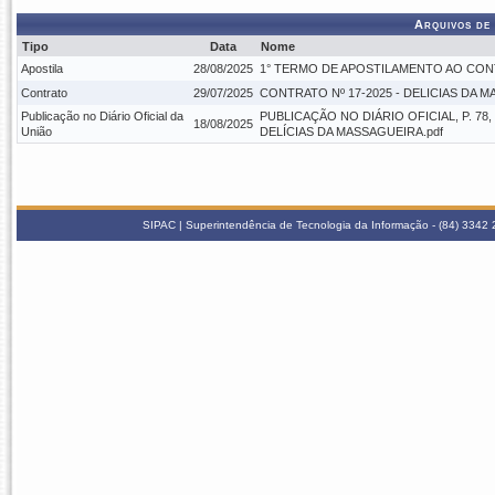
Arquivos de
Tipo
Data
Nome
Apostila
28/08/2025
1° TERMO DE APOSTILAMENTO AO CONTR
Contrato
29/07/2025
CONTRATO Nº 17-2025 - DELICIAS DA M
Publicação no Diário Oficial da
PUBLICAÇÃO NO DIÁRIO OFICIAL, P. 78
18/08/2025
União
DELÍCIAS DA MASSAGUEIRA.pdf
SIPAC | Superintendência de Tecnologia da Informação - (84) 3342 