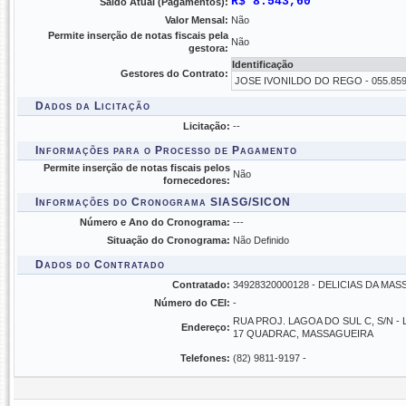
R$ 8.543,60
Saldo Atual (Pagamentos):
Valor Mensal:
Não
Permite inserção de notas fiscais pela
Não
gestora:
Identificação
Gestores do Contrato:
JOSE IVONILDO DO REGO - 055.859
Dados da Licitação
Licitação:
--
Informações para o Processo de Pagamento
Permite inserção de notas fiscais pelos
Não
fornecedores:
Informações do Cronograma SIASG/SICON
Número e Ano do Cronograma:
---
Situação do Cronograma:
Não Definido
Dados do Contratado
Contratado:
34928320000128 - DELICIAS DA MA
Número do CEI:
-
RUA PROJ. LAGOA DO SUL C, S/N -
Endereço:
17 QUADRAC, MASSAGUEIRA
Telefones:
(82) 9811-9197 -