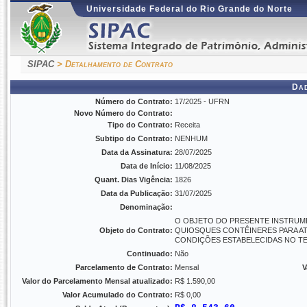
Universidade Federal do Rio Grande do Norte
SIPAC
> Detalhamento de Contrato
Da
Número do Contrato:
17/2025 - UFRN
Novo Número do Contrato:
Tipo do Contrato:
Receita
Subtipo do Contrato:
NENHUM
Data da Assinatura:
28/07/2025
Data de Início:
11/08/2025
Quant. Dias Vigência:
1826
Data da Publicação:
31/07/2025
Denominação:
O OBJETO DO PRESENTE INSTRUME
Objeto do Contrato:
QUIOSQUES CONTÊINERES PARA AT
CONDIÇÕES ESTABELECIDAS NO T
Continuado:
Não
Parcelamento de Contrato:
Mensal
V
Valor do Parcelamento Mensal atualizado:
R$ 1.590,00
Valor Acumulado do Contrato:
R$ 0,00