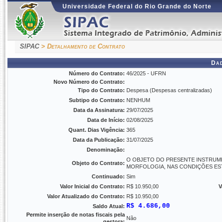
Universidade Federal do Rio Grande do Norte
SIPAC
> Detalhamento de Contrato
Da
Número do Contrato:
46/2025 - UFRN
Novo Número do Contrato:
Tipo do Contrato:
Despesa (Despesas centralizadas)
Subtipo do Contrato:
NENHUM
Data da Assinatura:
29/07/2025
Data de Início:
02/08/2025
Quant. Dias Vigência:
365
Data da Publicação:
31/07/2025
Denominação:
O OBJETO DO PRESENTE INSTRUM
Objeto do Contrato:
MORFOLOGIA, NAS CONDIÇÕES ES
Continuado:
Sim
Valor Inicial do Contrato:
R$ 10.950,00
V
Valor Atualizado do Contrato:
R$ 10.950,00
R$ 4.686,00
Saldo Atual:
Permite inserção de notas fiscais pela
Não
gestora: