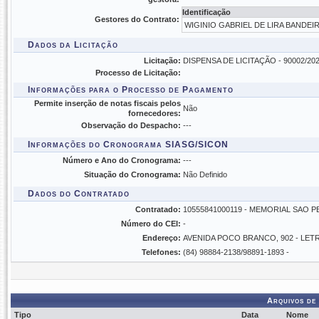
Identificação
Gestores do Contrato:
WIGINIO GABRIEL DE LIRA BANDEIRA
Dados da Licitação
Licitação:
DISPENSA DE LICITAÇÃO - 90002/2025 - 
Processo de Licitação:
Informações para o Processo de Pagamento
Permite inserção de notas fiscais pelos
Não
fornecedores:
Observação do Despacho:
---
Informações do Cronograma SIASG/SICON
Número e Ano do Cronograma:
---
Situação do Cronograma:
Não Definido
Dados do Contratado
Contratado:
10555841000119 - MEMORIAL SAO 
Número do CEI:
-
Endereço:
AVENIDA POCO BRANCO, 902 - LET
Telefones:
(84) 98884-2138/98891-1893 -
Arquivos de
Tipo
Data
Nome