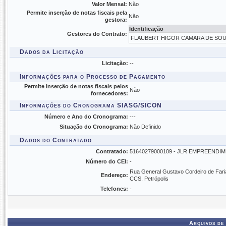
Valor Mensal:
Não
Permite inserção de notas fiscais pela
Não
gestora:
Identificação
Gestores do Contrato:
FLAUBERT HIGOR CAMARA DE SOUZA
Dados da Licitação
Licitação:
--
Informações para o Processo de Pagamento
Permite inserção de notas fiscais pelos
Não
fornecedores:
Informações do Cronograma SIASG/SICON
Número e Ano do Cronograma:
---
Situação do Cronograma:
Não Definido
Dados do Contratado
Contratado:
51640279000109 - JLR EMPREENDI
Número do CEI:
-
Rua General Gustavo Cordeiro de Faria
Endereço:
CCS, Petrópolis
Telefones:
-
Arquivos de