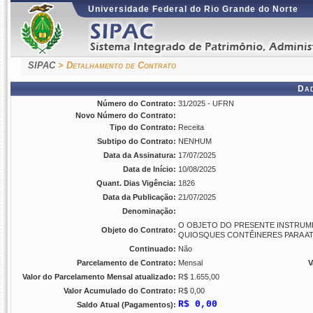
Universidade Federal do Rio Grande do Norte
SIPAC
> Detalhamento de Contrato
Da
Número do Contrato:
31/2025 - UFRN
Novo Número do Contrato:
Tipo do Contrato:
Receita
Subtipo do Contrato:
NENHUM
Data da Assinatura:
17/07/2025
Data de Início:
10/08/2025
Quant. Dias Vigência:
1826
Data da Publicação:
21/07/2025
Denominação:
O OBJETO DO PRESENTE INSTRUME
Objeto do Contrato:
QUIOSQUES CONTÊINERES PARA A
Continuado:
Não
Parcelamento de Contrato:
Mensal
V
Valor do Parcelamento Mensal atualizado:
R$ 1.655,00
Valor Acumulado do Contrato:
R$ 0,00
R$ 0,00
Saldo Atual (Pagamentos):